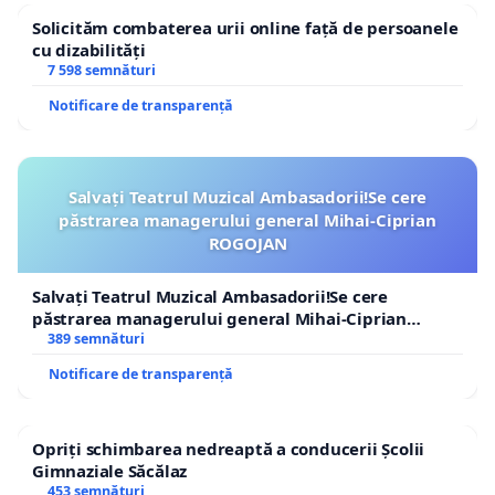
Solicităm combaterea urii online față de persoanele
cu dizabilități
7 598 semnături
Notificare de transparență
Salvați Teatrul Muzical Ambasadorii!Se cere
păstrarea managerului general Mihai-Ciprian
ROGOJAN
Salvați Teatrul Muzical Ambasadorii!Se cere
păstrarea managerului general Mihai-Ciprian
ROGOJAN
389 semnături
Notificare de transparență
Opriți schimbarea nedreaptă a conducerii Școlii
Gimnaziale Săcălaz
453 semnături