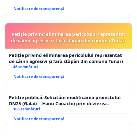
Notificare de transparență
Petiție privind eliminarea pericolului reprezentat
de câinii agresivi și fără stăpân din comuna Tunari
Petiție privind eliminarea pericolului reprezentat
de câinii agresivi și fără stăpân din comuna Tunari
46 semnături
Notificare de transparență
Petiție publică: Solicităm modificarea proiectului
DN25 (Galați – Hanu Conachi) prin devierea
traseului în afara localităților!
103 semnături
Notificare de transparență