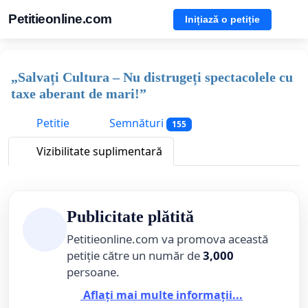
Petitieonline.com
Inițiază o petiție
„Salvați Cultura – Nu distrugeți spectacolele cu
taxe aberant de mari!”
Petitie
Semnături
155
Vizibilitate suplimentară
Publicitate plătită
Petitieonline.com va promova această
petiție către un număr de
3,000
persoane.
Aflați mai multe informații...