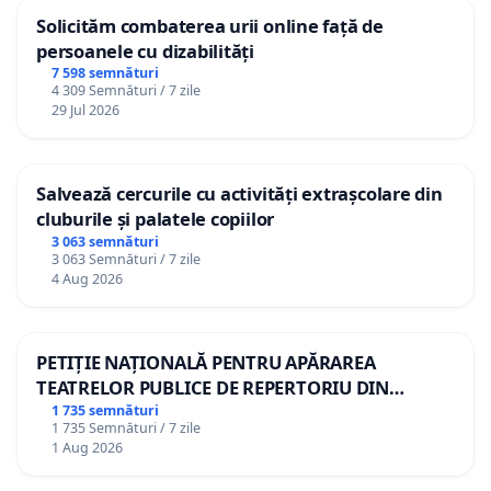
Solicităm combaterea urii online față de
persoanele cu dizabilități
7 598 semnături
4 309 Semnături / 7 zile
29 Jul 2026
Salvează cercurile cu activități extrașcolare din
cluburile și palatele copiilor
3 063 semnături
3 063 Semnături / 7 zile
4 Aug 2026
PETIȚIE NAȚIONALĂ PENTRU APĂRAREA
TEATRELOR PUBLICE DE REPERTORIU DIN
ROMÂNIA
1 735 semnături
1 735 Semnături / 7 zile
1 Aug 2026