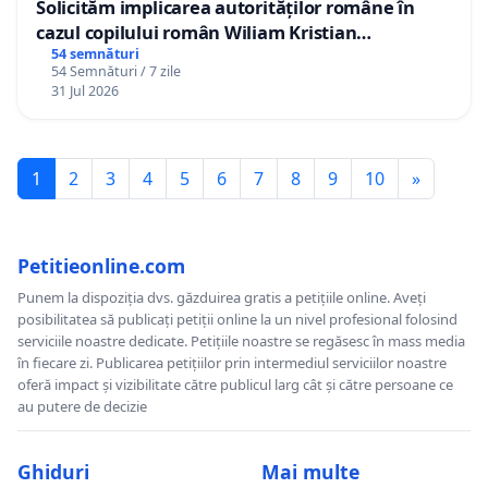
Solicităm implicarea autorităților române în
cazul copilului român Wiliam Kristian
Gheorghe, aflat în plasament în Danemarca de
54 semnături
54 Semnături / 7 zile
12 ani
31 Jul 2026
1
2
3
4
5
6
7
8
9
10
»
Petitieonline.com
Punem la dispoziția dvs. găzduirea gratis a petițiile online. Aveți
posibilitatea să publicați petiții online la un nivel profesional folosind
serviciile noastre dedicate. Petițiile noastre se regăsesc în mass media
în fiecare zi. Publicarea petițiilor prin intermediul serviciilor noastre
oferă impact și vizibilitate către publicul larg cât și către persoane ce
au putere de decizie
Ghiduri
Mai multe