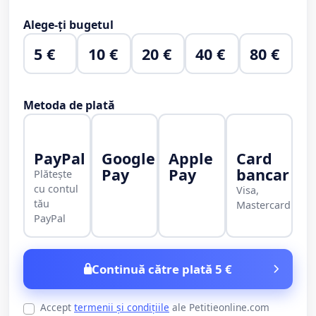
Alege-ți bugetul
5 €
10 €
20 €
40 €
80 €
Metoda de plată
PayPal
Google
Apple
Card
Pay
Pay
bancar
Plătește
cu contul
Visa,
tău
Mastercard
PayPal
Continuă către plată 5 €
Accept
termenii și condițiile
ale Petitieonline.com