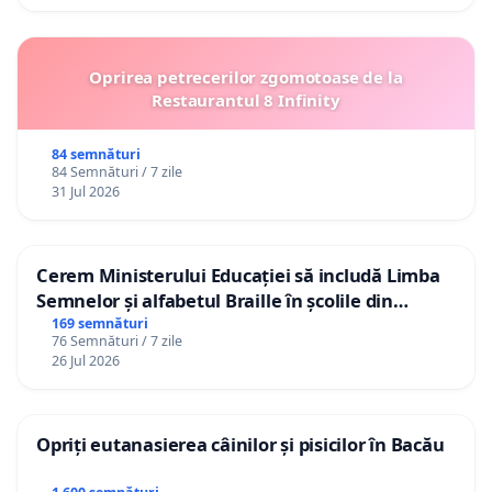
Oprirea petrecerilor zgomotoase de la
Restaurantul 8 Infinity
84 semnături
84 Semnături / 7 zile
31 Jul 2026
Cerem Ministerului Educației să includă Limba
Semnelor și alfabetul Braille în școlile din
Republica Moldova!
169 semnături
76 Semnături / 7 zile
26 Jul 2026
Opriți eutanasierea câinilor și pisicilor în Bacău