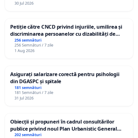
30 Jul 2026
Petiție către CNCD privind injuriile, umilirea și
discriminarea persoanelor cu dizabilități de
către utilizatorul TikTok „Gorici”
256 semnături
256 Semnături / 7 zile
1 Aug 2026
Asigurați salarizare corectă pentru psihologii
din DGASPC și spitale
181 semnături
181 Semnături / 7 zile
31 Jul 2026
Obiecții și propuneri în cadrul consultărilor
publice privind noul Plan Urbanistic General
(PUG) Ialoveni
202 semnături