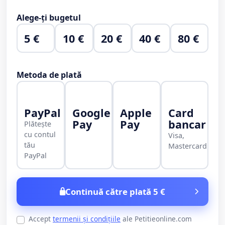
Alege-ți bugetul
5 €
10 €
20 €
40 €
80 €
Metoda de plată
PayPal
Google
Apple
Card
Pay
Pay
bancar
Plătește
cu contul
Visa,
tău
Mastercard
PayPal
Continuă către plată 5 €
Accept
termenii și condițiile
ale Petitieonline.com