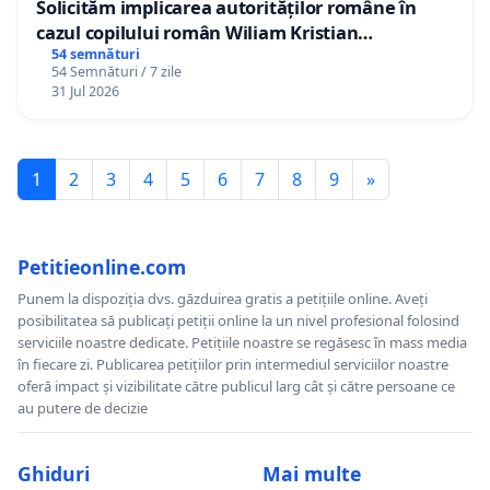
Solicităm implicarea autorităților române în
cazul copilului român Wiliam Kristian
Gheorghe, aflat în plasament în Danemarca de
54 semnături
54 Semnături / 7 zile
12 ani
31 Jul 2026
1
2
3
4
5
6
7
8
9
»
Petitieonline.com
Punem la dispoziția dvs. găzduirea gratis a petițiile online. Aveți
posibilitatea să publicați petiții online la un nivel profesional folosind
serviciile noastre dedicate. Petițiile noastre se regăsesc în mass media
în fiecare zi. Publicarea petițiilor prin intermediul serviciilor noastre
oferă impact și vizibilitate către publicul larg cât și către persoane ce
au putere de decizie
Ghiduri
Mai multe