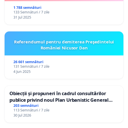
1 788 semnături
133 Semnături / 7 zile
31 Jul 2025
Referendumul pentru demiterea Preşedintelui
României Nicusor Dan
26 661 semnături
131 Semnături / 7 zile
4 Jun 2025
Obiecții și propuneri în cadrul consultărilor
publice privind noul Plan Urbanistic General
(PUG) Ialoveni
203 semnături
113 Semnături / 7 zile
30 Jul 2026