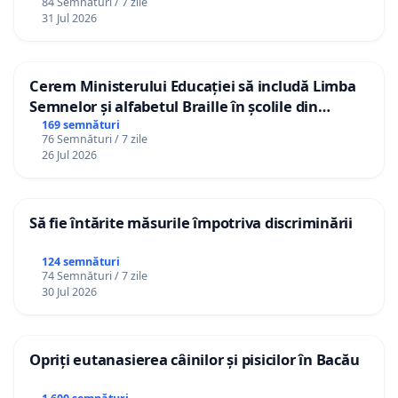
84 Semnături / 7 zile
31 Jul 2026
Cerem Ministerului Educației să includă Limba
Semnelor și alfabetul Braille în școlile din
Republica Moldova!
169 semnături
76 Semnături / 7 zile
26 Jul 2026
Să fie întărite măsurile împotriva discriminării
124 semnături
74 Semnături / 7 zile
30 Jul 2026
Opriți eutanasierea câinilor și pisicilor în Bacău