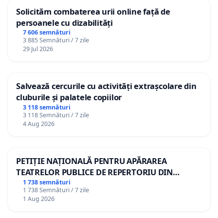
Solicităm combaterea urii online față de
persoanele cu dizabilități
7 606 semnături
3 885 Semnături / 7 zile
29 Jul 2026
Salvează cercurile cu activități extrașcolare din
cluburile și palatele copiilor
3 118 semnături
3 118 Semnături / 7 zile
4 Aug 2026
PETIȚIE NAȚIONALĂ PENTRU APĂRAREA
TEATRELOR PUBLICE DE REPERTORIU DIN
ROMÂNIA
1 738 semnături
1 738 Semnături / 7 zile
1 Aug 2026