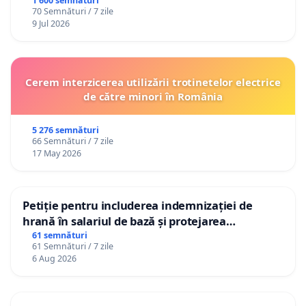
1 600 semnături
70 Semnături / 7 zile
9 Jul 2026
Cerem interzicerea utilizării trotinetelor electrice
de către minori în România
5 276 semnături
66 Semnături / 7 zile
17 May 2026
Petiție pentru includerea indemnizației de
hrană în salariul de bază și protejarea
gradațiilor de vechime pentru asistenții
61 semnături
61 Semnături / 7 zile
personali
6 Aug 2026