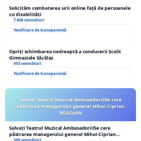
Solicităm combaterea urii online față de persoanele
cu dizabilități
7 606 semnături
Notificare de transparență
Opriți schimbarea nedreaptă a conducerii Școlii
Gimnaziale Săcălaz
453 semnături
Notificare de transparență
Salvați Teatrul Muzical Ambasadorii!Se cere
păstrarea managerului general Mihai-Ciprian
ROGOJAN
Salvați Teatrul Muzical Ambasadorii!Se cere
păstrarea managerului general Mihai-Ciprian
ROGOJAN
389 semnături