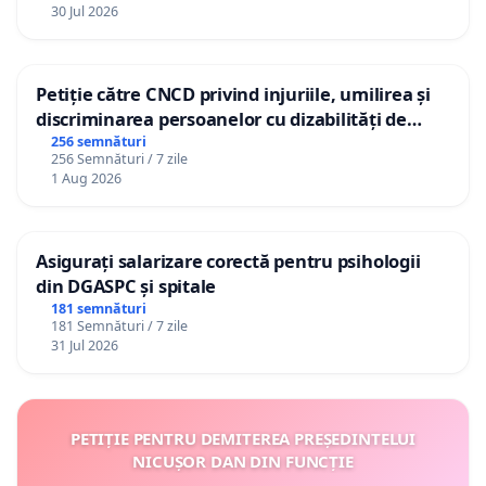
30 Jul 2026
Petiție către CNCD privind injuriile, umilirea și
discriminarea persoanelor cu dizabilități de
către utilizatorul TikTok „Gorici”
256 semnături
256 Semnături / 7 zile
1 Aug 2026
Asigurați salarizare corectă pentru psihologii
din DGASPC și spitale
181 semnături
181 Semnături / 7 zile
31 Jul 2026
PETIȚIE PENTRU DEMITEREA PREȘEDINTELUI
NICUȘOR DAN DIN FUNCȚIE