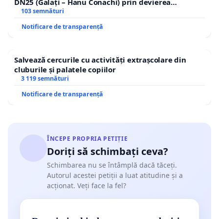
DN25 (Galați – Hanu Conachi) prin devierea
traseului în afara localităților!
103 semnături
Notificare de transparență
Salvează cercurile cu activități extrașcolare din
cluburile și palatele copiilor
3 119 semnături
Notificare de transparență
ÎNCEPE PROPRIA PETIȚIE
Doriți să schimbați ceva?
Schimbarea nu se întâmplă dacă tăceți.
Autorul acestei petiții a luat atitudine și a
acționat. Veți face la fel?