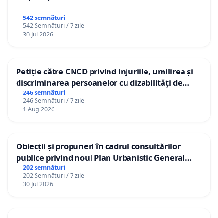
542 semnături
542 Semnături / 7 zile
30 Jul 2026
Petiție către CNCD privind injuriile, umilirea și
discriminarea persoanelor cu dizabilități de
către utilizatorul TikTok „Gorici”
246 semnături
246 Semnături / 7 zile
1 Aug 2026
Obiecții și propuneri în cadrul consultărilor
publice privind noul Plan Urbanistic General
(PUG) Ialoveni
202 semnături
202 Semnături / 7 zile
30 Jul 2026