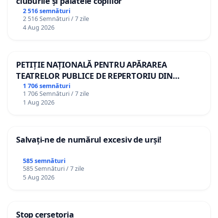
cluburile și palatele copiilor
2 516 semnături
2 516 Semnături / 7 zile
4 Aug 2026
PETIȚIE NAȚIONALĂ PENTRU APĂRAREA
TEATRELOR PUBLICE DE REPERTORIU DIN
ROMÂNIA
1 706 semnături
1 706 Semnături / 7 zile
1 Aug 2026
Salvați-ne de numărul excesiv de urși!
585 semnături
585 Semnături / 7 zile
5 Aug 2026
Stop cerșetoria