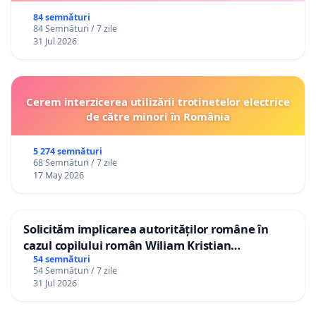
84 semnături
84 Semnături / 7 zile
31 Jul 2026
Cerem interzicerea utilizării trotinetelor electrice
de către minori în România
5 274 semnături
68 Semnături / 7 zile
17 May 2026
Solicităm implicarea autorităților române în
cazul copilului român Wiliam Kristian
Gheorghe, aflat în plasament în Danemarca de
54 semnături
54 Semnături / 7 zile
12 ani
31 Jul 2026