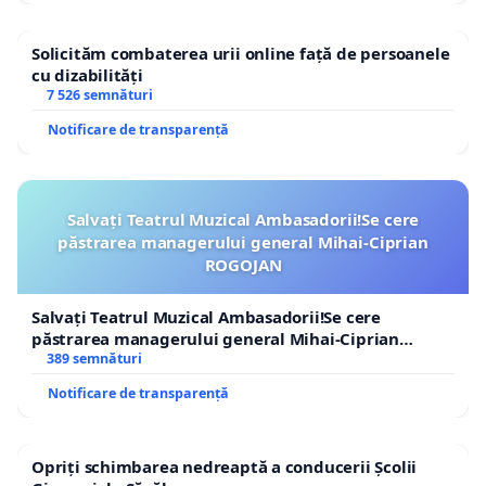
Solicităm combaterea urii online față de persoanele
cu dizabilități
7 526 semnături
Notificare de transparență
Salvați Teatrul Muzical Ambasadorii!Se cere
păstrarea managerului general Mihai-Ciprian
ROGOJAN
Salvați Teatrul Muzical Ambasadorii!Se cere
păstrarea managerului general Mihai-Ciprian
ROGOJAN
389 semnături
Notificare de transparență
Opriți schimbarea nedreaptă a conducerii Școlii