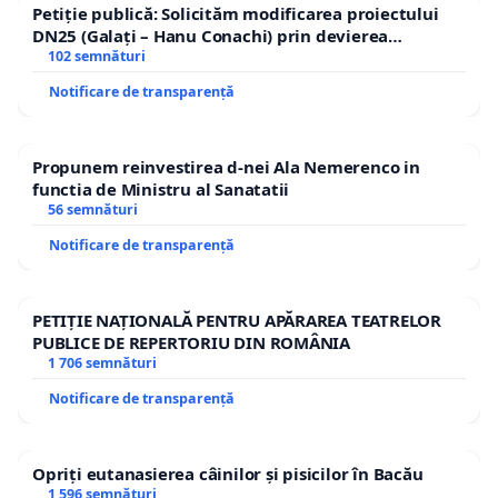
Petiție publică: Solicităm modificarea proiectului
DN25 (Galați – Hanu Conachi) prin devierea
traseului în afara localităților!
102 semnături
Notificare de transparență
Propunem reinvestirea d-nei Ala Nemerenco in
functia de Ministru al Sanatatii
56 semnături
Notificare de transparență
PETIȚIE NAȚIONALĂ PENTRU APĂRAREA TEATRELOR
PUBLICE DE REPERTORIU DIN ROMÂNIA
1 706 semnături
Notificare de transparență
Opriți eutanasierea câinilor și pisicilor în Bacău
1 596 semnături