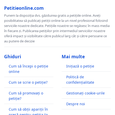
Petitieonline.com
Punem la dispoziția dvs. găzduirea gratis a petițiile online. Aveți
posibilitatea să publicați petiții online la un nivel profesional folosind
serviciile noastre dedicate. Petițiile noastre se regăsesc în mass media
în fiecare zi. Publicarea petițiilor prin intermediul serviciilor noastre
oferă impact și vizibilitate către publicul larg cât și către persoane ce
au putere de decizie
Ghiduri
Mai multe
Cum să începi o petiție
Inițiază o petiție
online
Politică de
Cum se scrie o petiție?
confidențialitate
Cum să promovați o
Gestionați cookie-urile
petiție?
Despre noi
Cum să obții apariții în
presă pentru petiția ta