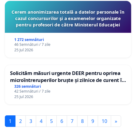
Cerem anonimizarea totală a datelor personale în
cazul concursurilor şi a examenelor organizate
pentru profesori de către Ministerul Educaţiei
1 272 semnături
46 Semnături / 7 zile
25 Jul 2026
Solicităm măsuri urgente DEER pentru oprirea
microîntreruperilor bruște și zilnice de curent în
Sâncraiu de Mureș și Nazna
326 semnături
42 Semnături / 7 zile
25 Jul 2026
1
2
3
4
5
6
7
8
9
10
»