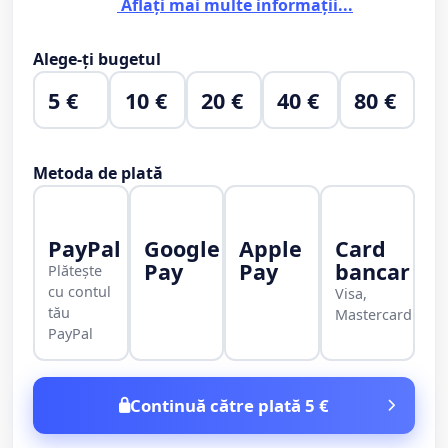
Aflați mai multe informații...
Alege-ți bugetul
5 €
10 €
20 €
40 €
80 €
Metoda de plată
PayPal
Google
Apple
Card
Pay
Pay
bancar
Plătește
cu contul
Visa,
tău
Mastercard
PayPal
Continuă către plată 5 €