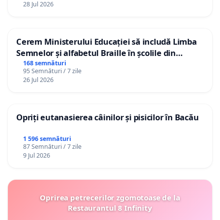
28 Jul 2026
Cerem Ministerului Educației să includă Limba
Semnelor și alfabetul Braille în școlile din
Republica Moldova!
168 semnături
95 Semnături / 7 zile
26 Jul 2026
Opriți eutanasierea câinilor și pisicilor în Bacău
1 596 semnături
87 Semnături / 7 zile
9 Jul 2026
Oprirea petrecerilor zgomotoase de la
Restaurantul 8 Infinity