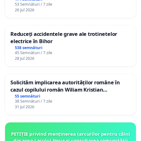
53 Semnături / 7 zile
26 Jul 2026
Reduceți accidentele grave ale trotinetelor
electrice în Bihor
538 semnături
45 Semnături / 7 zile
28 Jul 2026
Solicităm implicarea autorităților române în
cazul copilului român Wiliam Kristian
Gheorghe, aflat în plasament în Danemarca de
55 semnături
38 Semnături / 7 zile
12 ani
31 Jul 2026
PETIȚIE privind menținerea țarcurilor pentru câini
din zona Lacului Noua și consultarea comunității