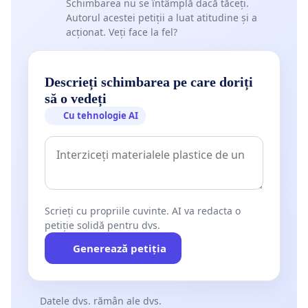
Schimbarea nu se întâmplă dacă tăceți.
Autorul acestei petiții a luat atitudine și a
acționat. Veți face la fel?
Descrieți schimbarea pe care doriți
să o vedeți
Cu tehnologie AI
Scrieți cu propriile cuvinte. AI va redacta o
petiție solidă pentru dvs.
Generează petiția
Datele dvs. rămân ale dvs.