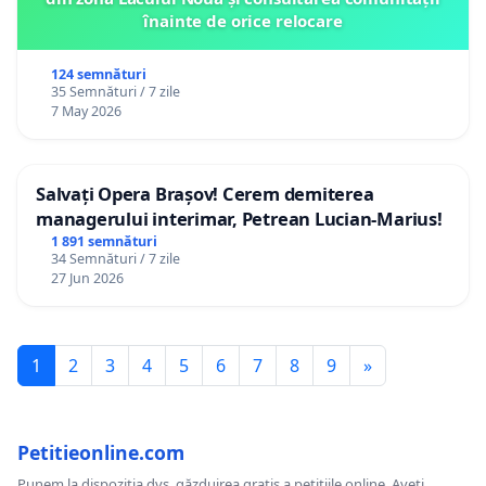
înainte de orice relocare
124 semnături
35 Semnături / 7 zile
7 May 2026
Salvați Opera Brașov! Cerem demiterea
managerului interimar, Petrean Lucian-Marius!
1 891 semnături
34 Semnături / 7 zile
27 Jun 2026
1
2
3
4
5
6
7
8
9
»
Petitieonline.com
Punem la dispoziția dvs. găzduirea gratis a petițiile online. Aveți