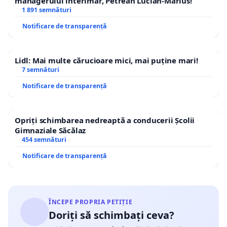
managerului interimar, Petrean Lucian-Marius!
1 891 semnături
Notificare de transparență
Lidl: Mai multe cărucioare mici, mai puține mari!
7 semnături
Notificare de transparență
Opriți schimbarea nedreaptă a conducerii Școlii
Gimnaziale Săcălaz
454 semnături
Notificare de transparență
ÎNCEPE PROPRIA PETIȚIE
Doriți să schimbați ceva?