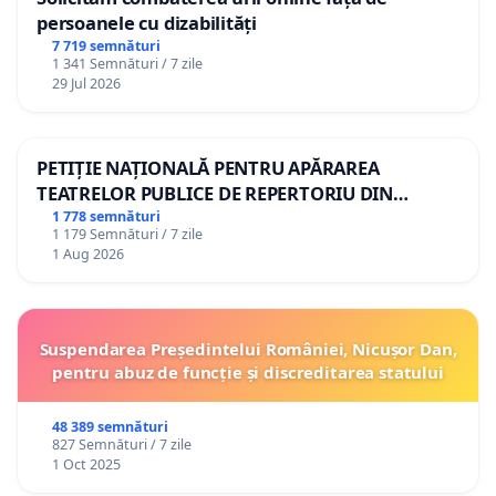
persoanele cu dizabilități
7 719 semnături
1 341 Semnături / 7 zile
29 Jul 2026
PETIȚIE NAȚIONALĂ PENTRU APĂRAREA
TEATRELOR PUBLICE DE REPERTORIU DIN
ROMÂNIA
1 778 semnături
1 179 Semnături / 7 zile
1 Aug 2026
Suspendarea Președintelui României, Nicușor Dan,
pentru abuz de funcție și discreditarea statului
48 389 semnături
827 Semnături / 7 zile
1 Oct 2025