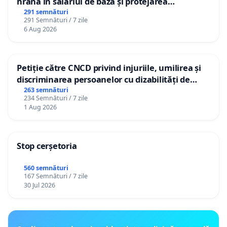
hrană în salariul de bază și protejarea
gradațiilor de vechime pentru asistenții
291 semnături
291 Semnături / 7 zile
personali
6 Aug 2026
Petiție către CNCD privind injuriile, umilirea și
discriminarea persoanelor cu dizabilități de
către utilizatorul TikTok „Gorici”
263 semnături
234 Semnături / 7 zile
1 Aug 2026
Stop cerșetoria
560 semnături
167 Semnături / 7 zile
30 Jul 2026