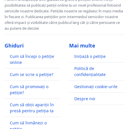
posibilitatea să publicați petiții online la un nivel profesional folosind
serviciile noastre dedicate. Petițiile noastre se regăsesc în mass media
în fiecare zi. Publicarea petițiilor prin intermediul serviciilor noastre
oferă impact și vizibilitate către publicul larg cât și către persoane ce
au putere de decizie
Ghiduri
Mai multe
Cum să începi o petiție
Inițiază o petiție
online
Politică de
Cum se scrie o petiție?
confidențialitate
Cum să promovați o
Gestionați cookie-urile
petiție?
Despre noi
Cum să obții apariții în
presă pentru petiția ta
Cum să înmânezi o
petiție