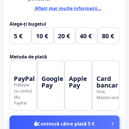
Aflați mai multe informații...
Alege-ți bugetul
5 €
10 €
20 €
40 €
80 €
Metoda de plată
PayPal
Google
Apple
Card
Pay
Pay
bancar
Plătește
cu contul
Visa,
tău
Mastercard
PayPal
Continuă către plată 5 €