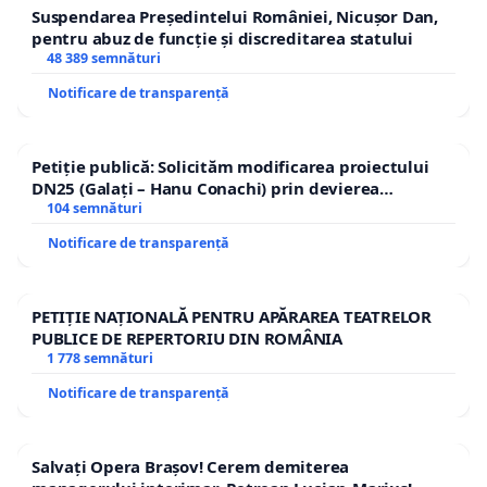
Suspendarea Președintelui României, Nicușor Dan,
pentru abuz de funcție și discreditarea statului
48 389 semnături
Notificare de transparență
Petiție publică: Solicităm modificarea proiectului
DN25 (Galați – Hanu Conachi) prin devierea
traseului în afara localităților!
104 semnături
Notificare de transparență
PETIȚIE NAȚIONALĂ PENTRU APĂRAREA TEATRELOR
PUBLICE DE REPERTORIU DIN ROMÂNIA
1 778 semnături
Notificare de transparență
Salvați Opera Brașov! Cerem demiterea