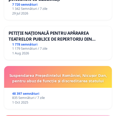
7 720 semnături
1 342 Semnături / 7 zile
29 Jul 2026
PETIȚIE NAȚIONALĂ PENTRU APĂRAREA
TEATRELOR PUBLICE DE REPERTORIU DIN
ROMÂNIA
1 778 semnături
1 179 Semnături / 7 zile
1 Aug 2026
Suspendarea Președintelui României, Nicușor Dan,
pentru abuz de funcție și discreditarea statului
48 397 semnături
835 Semnături / 7 zile
1 Oct 2025