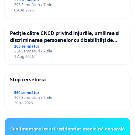
gradațiilor de vechime pentru asistenții
293 Semnături / 7 zile
personali
6 Aug 2026
Petiție către CNCD privind injuriile, umilirea și
discriminarea persoanelor cu dizabilități de
către utilizatorul TikTok „Gorici”
263 semnături
234 Semnături / 7 zile
1 Aug 2026
Stop cerșetoria
560 semnături
167 Semnături / 7 zile
30 Jul 2026
Suplimentare locuri rezidențiat medicină generală