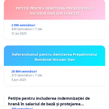
PETIȚIE PENTRU DEMITEREA PREȘEDINTELUI
NICUȘOR DAN DIN FUNCȚIE
2 096 semnături
439 Semnături / 7 zile
31 Jul 2025
Referendumul pentru demiterea Preşedintelui
României Nicusor Dan
26 864 semnături
315 Semnături / 7 zile
4 Jun 2025
Petiție pentru includerea indemnizației de
hrană în salariul de bază și protejarea
293 semnături