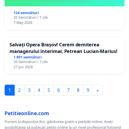
124 semnături
35 Semnături / 7 zile
7 May 2026
Salvați Opera Brașov! Cerem demiterea
managerului interimar, Petrean Lucian-Marius!
1 891 semnături
34 Semnături / 7 zile
27 Jun 2026
1
2
3
4
5
6
7
8
9
»
Petitieonline.com
Punem la dispoziția dvs. găzduirea gratis a petițiile online. Aveți
posibilitatea să publicați petiții online la un nivel profesional folosind