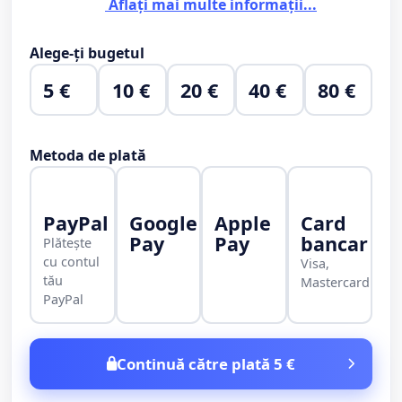
Aflați mai multe informații...
Alege-ți bugetul
5 €
10 €
20 €
40 €
80 €
Metoda de plată
PayPal
Google
Apple
Card
Pay
Pay
bancar
Plătește
cu contul
Visa,
tău
Mastercard
PayPal
Continuă către plată 5 €