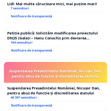
Lidl: Mai multe cărucioare mici, mai puține mari!
7 semnături
Notificare de transparență
Petiție publică: Solicităm modificarea proiectului
DN25 (Galați – Hanu Conachi) prin devierea
traseului în afara localităților!
104 semnături
Notificare de transparență
Suspendarea Președintelui României, Nicușor Dan,
pentru abuz de funcție și discreditarea statului
Suspendarea Președintelui României, Nicușor Dan,
pentru abuz de funcție și discreditarea statului
48 397 semnături
Notificare de transparență