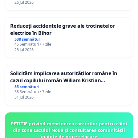
26 Jul 2026
Reduceți accidentele grave ale trotinetelor
electrice în Bihor
538 semnături
45 Semnături / 7 zile
28 Jul 2026
Solicităm implicarea autorităților române în
cazul copilului român Wiliam Kristian
Gheorghe, aflat în plasament în Danemarca de
55 semnături
38 Semnături / 7 zile
12 ani
31 Jul 2026
PETIȚIE privind menținerea țarcurilor pentru câini
din zona Lacului Noua și consultarea comunității
înainte de orice relocare