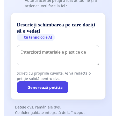
Autorul acestei petiții a luat atitudine și a
acționat. Veți face la fel?
Descrieți schimbarea pe care doriți
să o vedeți
Cu tehnologie AI
Scrieți cu propriile cuvinte. AI va redacta o
petiție solidă pentru dvs.
Generează petiția
Datele dvs. rămân ale dvs.
Confidențialitate integrată de la început