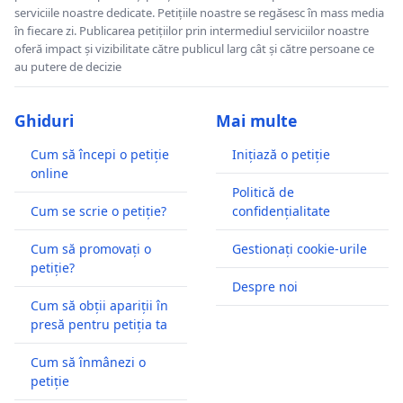
serviciile noastre dedicate. Petițiile noastre se regăsesc în mass media
în fiecare zi. Publicarea petițiilor prin intermediul serviciilor noastre
oferă impact și vizibilitate către publicul larg cât și către persoane ce
au putere de decizie
Ghiduri
Mai multe
Cum să începi o petiție
Inițiază o petiție
online
Politică de
Cum se scrie o petiție?
confidențialitate
Cum să promovați o
Gestionați cookie-urile
petiție?
Despre noi
Cum să obții apariții în
presă pentru petiția ta
Cum să înmânezi o
petiție