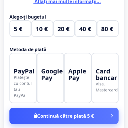
Aflați mai multe informații...
Alege-ți bugetul
5 €
10 €
20 €
40 €
80 €
Metoda de plată
PayPal
Google
Apple
Card
Pay
Pay
bancar
Plătește
cu contul
Visa,
tău
Mastercard
PayPal
Continuă către plată 5 €