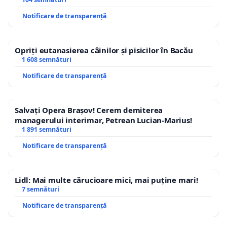
traseului în afara localităților!
Notificare de transparență
Opriți eutanasierea câinilor și pisicilor în Bacău
1 608 semnături
Notificare de transparență
Salvați Opera Brașov! Cerem demiterea
managerului interimar, Petrean Lucian-Marius!
1 891 semnături
Notificare de transparență
Lidl: Mai multe cărucioare mici, mai puține mari!
7 semnături
Notificare de transparență