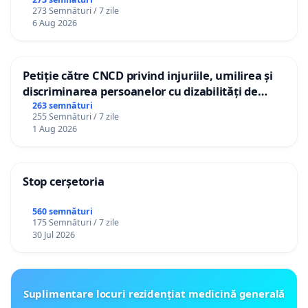
gradațiilor de vechime pentru asistenții
273 Semnături / 7 zile
personali
6 Aug 2026
Petiție către CNCD privind injuriile, umilirea și
discriminarea persoanelor cu dizabilități de
către utilizatorul TikTok „Gorici”
263 semnături
255 Semnături / 7 zile
1 Aug 2026
Stop cerșetoria
560 semnături
175 Semnături / 7 zile
30 Jul 2026
Suplimentare locuri rezidențiat medicină generală