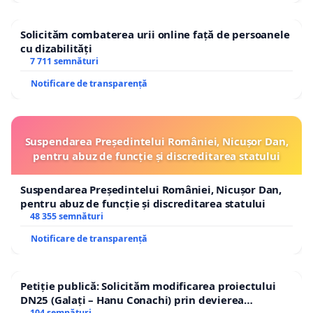
Solicităm combaterea urii online față de persoanele
cu dizabilități
7 711 semnături
Notificare de transparență
Suspendarea Președintelui României, Nicușor Dan,
pentru abuz de funcție și discreditarea statului
Suspendarea Președintelui României, Nicușor Dan,
pentru abuz de funcție și discreditarea statului
48 355 semnături
Notificare de transparență
Petiție publică: Solicităm modificarea proiectului
DN25 (Galați – Hanu Conachi) prin devierea
104 semnături