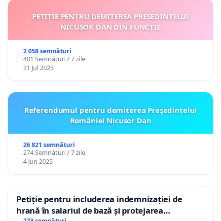
PETIȚIE PENTRU DEMITEREA PREȘEDINTELUI
NICUȘOR DAN DIN FUNCȚIE
2 058 semnături
401 Semnături / 7 zile
31 Jul 2025
Referendumul pentru demiterea Preşedintelui
României Nicusor Dan
26 821 semnături
274 Semnături / 7 zile
4 Jun 2025
Petiție pentru includerea indemnizației de
hrană în salariul de bază și protejarea
273 semnături