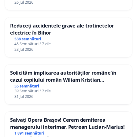
26 Jul 2026
Reduceți accidentele grave ale trotinetelor
electrice în Bihor
538 semnături
45 Semnături / 7 zile
28 Jul 2026
Solicităm implicarea autorităților române în
cazul copilului român Wiliam Kristian
Gheorghe, aflat în plasament în Danemarca de
55 semnături
39 Semnături / 7 zile
12 ani
31 Jul 2026
Salvați Opera Brașov! Cerem demiterea
managerului interimar, Petrean Lucian-Marius!
1 891 semnături