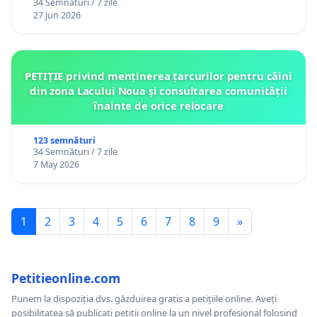
34 Semnături / 7 zile
27 Jun 2026
PETIȚIE privind menținerea țarcurilor pentru câini
din zona Lacului Noua și consultarea comunității
înainte de orice relocare
123 semnături
34 Semnături / 7 zile
7 May 2026
1
2
3
4
5
6
7
8
9
»
Petitieonline.com
Punem la dispoziția dvs. găzduirea gratis a petițiile online. Aveți
posibilitatea să publicați petiții online la un nivel profesional folosind