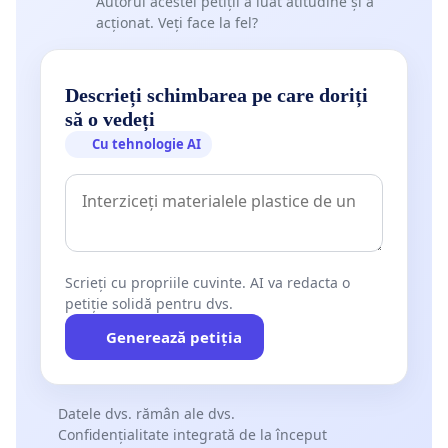
Autorul acestei petiții a luat atitudine și a
acționat. Veți face la fel?
Descrieți schimbarea pe care doriți
să o vedeți
Cu tehnologie AI
Scrieți cu propriile cuvinte. AI va redacta o
petiție solidă pentru dvs.
Generează petiția
Datele dvs. rămân ale dvs.
Confidențialitate integrată de la început