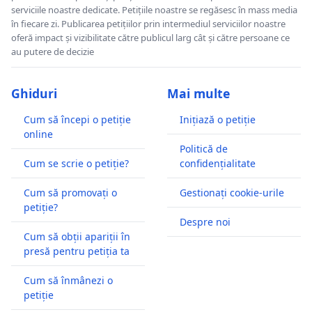
serviciile noastre dedicate. Petițiile noastre se regăsesc în mass media
în fiecare zi. Publicarea petițiilor prin intermediul serviciilor noastre
oferă impact și vizibilitate către publicul larg cât și către persoane ce
au putere de decizie
Ghiduri
Mai multe
Cum să începi o petiție
Inițiază o petiție
online
Politică de
Cum se scrie o petiție?
confidențialitate
Cum să promovați o
Gestionați cookie-urile
petiție?
Despre noi
Cum să obții apariții în
presă pentru petiția ta
Cum să înmânezi o
petiție