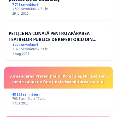
7 711 semnături
1 500 Semnături / 7 zile
29 Jul 2026
PETIȚIE NAȚIONALĂ PENTRU APĂRAREA
TEATRELOR PUBLICE DE REPERTORIU DIN
ROMÂNIA
1 774 semnături
1 326 Semnături / 7 zile
1 Aug 2026
Suspendarea Președintelui României, Nicușor Dan,
pentru abuz de funcție și discreditarea statului
48 355 semnături
793 Semnături / 7 zile
1 Oct 2025