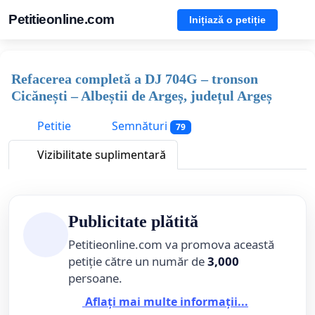
Petitieonline.com
Inițiază o petiție
Refacerea completă a DJ 704G – tronson
Cicănești – Albeștii de Argeș, județul Argeș
Petitie
Semnături
79
Vizibilitate suplimentară
Publicitate plătită
Petitieonline.com va promova această
petiție către un număr de
3,000
persoane.
Aflați mai multe informații...