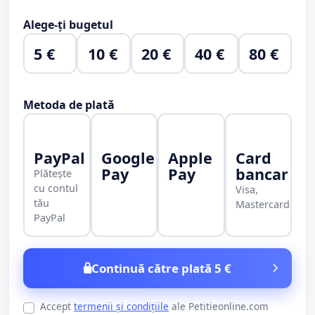
Alege-ți bugetul
5 €
10 €
20 €
40 €
80 €
Metoda de plată
PayPal
Google
Apple
Card
Pay
Pay
bancar
Plătește
cu contul
Visa,
tău
Mastercard
PayPal
Continuă către plată 5 €
Accept
termenii și condițiile
ale Petitieonline.com