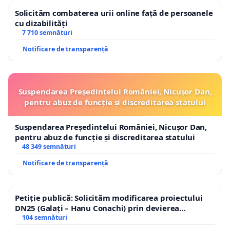
Solicităm combaterea urii online față de persoanele
cu dizabilități
7 710 semnături
Notificare de transparență
Suspendarea Președintelui României, Nicușor Dan,
pentru abuz de funcție și discreditarea statului
Suspendarea Președintelui României, Nicușor Dan,
pentru abuz de funcție și discreditarea statului
48 349 semnături
Notificare de transparență
Petiție publică: Solicităm modificarea proiectului
DN25 (Galați – Hanu Conachi) prin devierea
traseului în afara localităților!
104 semnături