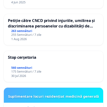
4 Jun 2025
Petiție către CNCD privind injuriile, umilirea și
discriminarea persoanelor cu dizabilități de
către utilizatorul TikTok „Gorici”
263 semnături
255 Semnături / 7 zile
1 Aug 2026
Stop cerșetoria
560 semnături
175 Semnături / 7 zile
30 Jul 2026
Suplimentare locuri rezidențiat medicină generală