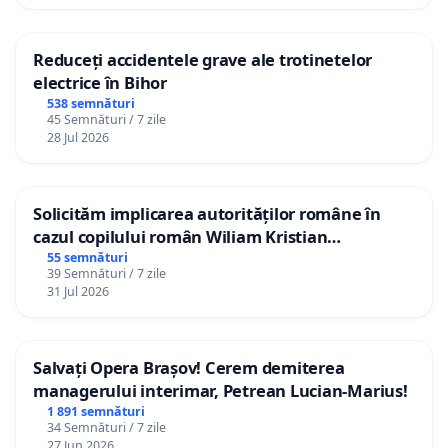
Reduceți accidentele grave ale trotinetelor
electrice în Bihor
538 semnături
45 Semnături / 7 zile
28 Jul 2026
Solicităm implicarea autorităților române în
cazul copilului român Wiliam Kristian
Gheorghe, aflat în plasament în Danemarca de
55 semnături
39 Semnături / 7 zile
12 ani
31 Jul 2026
Salvați Opera Brașov! Cerem demiterea
managerului interimar, Petrean Lucian-Marius!
1 891 semnături
34 Semnături / 7 zile
27 Jun 2026