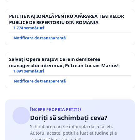
PETIȚIE NAȚIONALĂ PENTRU APĂRAREA TEATRELOR
PUBLICE DE REPERTORIU DIN ROMÂNIA
1 774 semnături
Notificare de transparență
Salvați Opera Brașov! Cerem demiterea
managerului interimar, Petrean Lucian-Marius!
1 891 semnături
Notificare de transparență
ÎNCEPE PROPRIA PETIȚIE
Doriți să schimbați ceva?
Schimbarea nu se întâmplă dacă tăceți.
Autorul acestei petiții a luat atitudine și a
acționat. Veți face la fel?