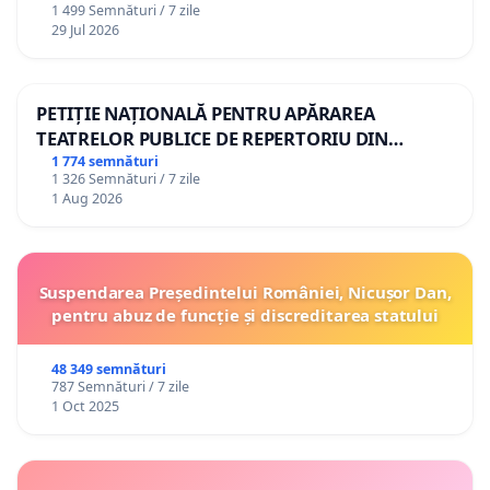
1 499 Semnături / 7 zile
29 Jul 2026
PETIȚIE NAȚIONALĂ PENTRU APĂRAREA
TEATRELOR PUBLICE DE REPERTORIU DIN
ROMÂNIA
1 774 semnături
1 326 Semnături / 7 zile
1 Aug 2026
Suspendarea Președintelui României, Nicușor Dan,
pentru abuz de funcție și discreditarea statului
48 349 semnături
787 Semnături / 7 zile
1 Oct 2025