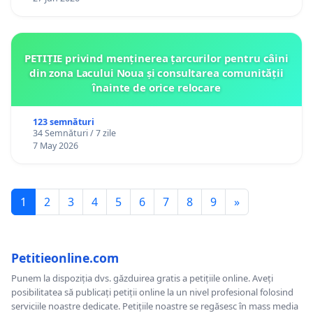
PETIȚIE privind menținerea țarcurilor pentru câini
din zona Lacului Noua și consultarea comunității
înainte de orice relocare
123 semnături
34 Semnături / 7 zile
7 May 2026
1
2
3
4
5
6
7
8
9
»
Petitieonline.com
Punem la dispoziția dvs. găzduirea gratis a petițiile online. Aveți
posibilitatea să publicați petiții online la un nivel profesional folosind
serviciile noastre dedicate. Petițiile noastre se regăsesc în mass media