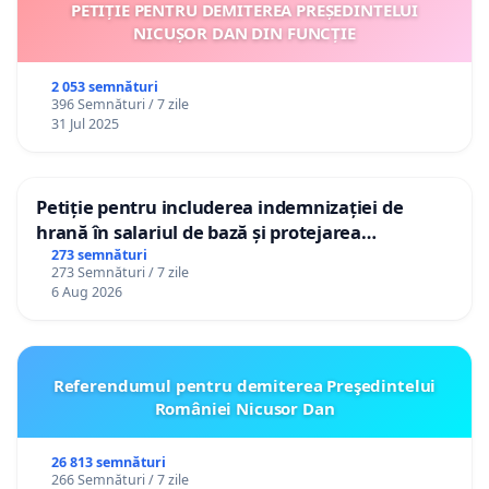
PETIȚIE PENTRU DEMITEREA PREȘEDINTELUI
NICUȘOR DAN DIN FUNCȚIE
2 053 semnături
396 Semnături / 7 zile
31 Jul 2025
Petiție pentru includerea indemnizației de
hrană în salariul de bază și protejarea
gradațiilor de vechime pentru asistenții
273 semnături
273 Semnături / 7 zile
personali
6 Aug 2026
Referendumul pentru demiterea Preşedintelui
României Nicusor Dan
26 813 semnături
266 Semnături / 7 zile