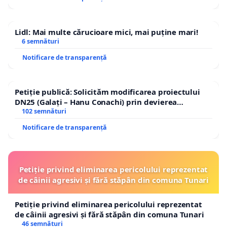
Lidl: Mai multe cărucioare mici, mai puține mari!
6 semnături
Notificare de transparență
Petiție publică: Solicităm modificarea proiectului
DN25 (Galați – Hanu Conachi) prin devierea
traseului în afara localităților!
102 semnături
Notificare de transparență
Petiție privind eliminarea pericolului reprezentat
de câinii agresivi și fără stăpân din comuna Tunari
Petiție privind eliminarea pericolului reprezentat
de câinii agresivi și fără stăpân din comuna Tunari
46 semnături