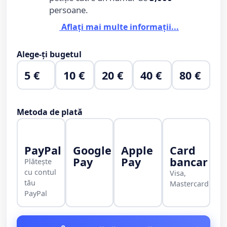
persoane.
Aflați mai multe informații...
Alege-ți bugetul
5 €
10 €
20 €
40 €
80 €
Metoda de plată
PayPal
Google
Apple
Card
Pay
Pay
bancar
Plătește
cu contul
Visa,
tău
Mastercard
PayPal