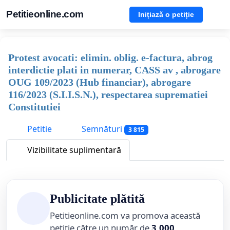
Petitieonline.com
Inițiază o petiție
Protest avocati: elimin. oblig. e-factura, abrog
interdictie plati in numerar, CASS av , abrogare
OUG 109/2023 (Hub financiar), abrogare
116/2023 (S.I.I.S.N.), respectarea suprematiei
Constitutiei
Petitie
Semnături
3 815
Vizibilitate suplimentară
Publicitate plătită
Petitieonline.com va promova această
petiție către un număr de
3,000