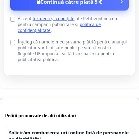
Continuă către plată 5 €
Accept
termenii și condițiile
ale Petitieonline.com
pentru campanii publicitare și
politica de
confidențialitate
.
Înțeleg că numele meu și suma plătită pentru anunțul
publicitar vor fi afișate public pe site-ul nostru.
Regulile UE impun această transparență pentru
publicitatea politică.
Petiții promovate de alți utilizatori
Solicităm combaterea urii online față de persoanele
cu dizabilități