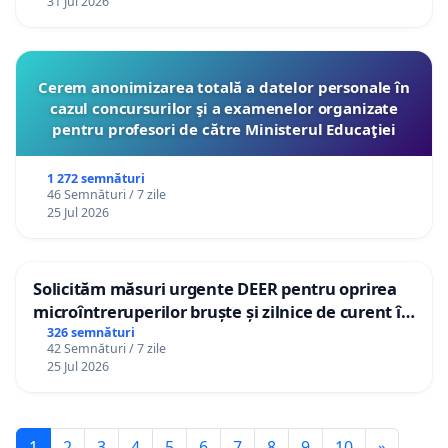
31 Jul 2026
Cerem anonimizarea totală a datelor personale în
cazul concursurilor şi a examenelor organizate
pentru profesori de către Ministerul Educaţiei
1 272 semnături
46 Semnături / 7 zile
25 Jul 2026
Solicităm măsuri urgente DEER pentru oprirea
microîntreruperilor bruște și zilnice de curent în
Sâncraiu de Mureș și Nazna
326 semnături
42 Semnături / 7 zile
25 Jul 2026
1
2
3
4
5
6
7
8
9
10
»