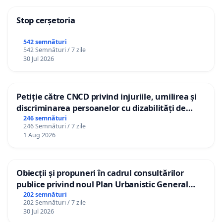
Stop cerșetoria
542 semnături
542 Semnături / 7 zile
30 Jul 2026
Petiție către CNCD privind injuriile, umilirea și
discriminarea persoanelor cu dizabilități de
către utilizatorul TikTok „Gorici”
246 semnături
246 Semnături / 7 zile
1 Aug 2026
Obiecții și propuneri în cadrul consultărilor
publice privind noul Plan Urbanistic General
(PUG) Ialoveni
202 semnături
202 Semnături / 7 zile
30 Jul 2026