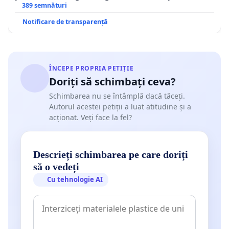
ROGOJAN
389 semnături
Notificare de transparență
ÎNCEPE PROPRIA PETIȚIE
Doriți să schimbați ceva?
Schimbarea nu se întâmplă dacă tăceți.
Autorul acestei petiții a luat atitudine și a
acționat. Veți face la fel?
Descrieți schimbarea pe care doriți
să o vedeți
Cu tehnologie AI