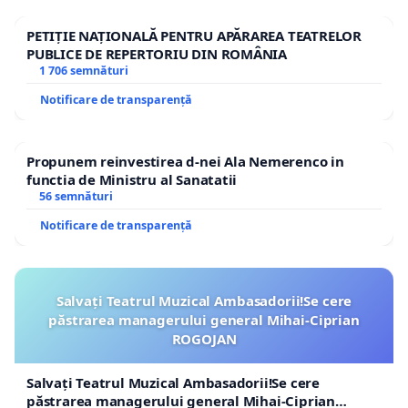
PETIȚIE NAȚIONALĂ PENTRU APĂRAREA TEATRELOR
PUBLICE DE REPERTORIU DIN ROMÂNIA
1 706 semnături
Notificare de transparență
Propunem reinvestirea d-nei Ala Nemerenco in
functia de Ministru al Sanatatii
56 semnături
Notificare de transparență
Salvați Teatrul Muzical Ambasadorii!Se cere
păstrarea managerului general Mihai-Ciprian
ROGOJAN
Salvați Teatrul Muzical Ambasadorii!Se cere
păstrarea managerului general Mihai-Ciprian