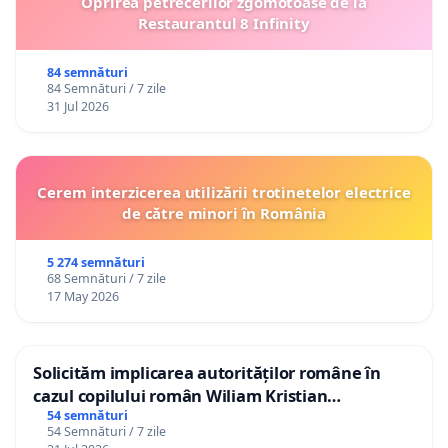
Oprirea petrecerilor zgomotoase de la
Restaurantul 8 Infinity
84 semnături
84 Semnături / 7 zile
31 Jul 2026
Cerem interzicerea utilizării trotinetelor electrice
de către minori în România
5 274 semnături
68 Semnături / 7 zile
17 May 2026
Solicităm implicarea autorităților române în
cazul copilului român Wiliam Kristian
Gheorghe, aflat în plasament în Danemarca de
54 semnături
54 Semnături / 7 zile
12 ani