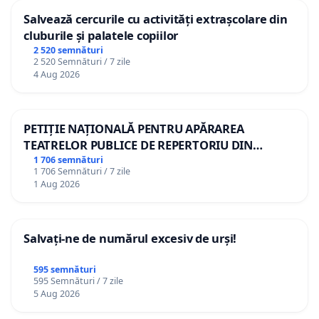
Salvează cercurile cu activități extrașcolare din
cluburile și palatele copiilor
2 520 semnături
2 520 Semnături / 7 zile
4 Aug 2026
PETIȚIE NAȚIONALĂ PENTRU APĂRAREA
TEATRELOR PUBLICE DE REPERTORIU DIN
ROMÂNIA
1 706 semnături
1 706 Semnături / 7 zile
1 Aug 2026
Salvați-ne de numărul excesiv de urși!
595 semnături
595 Semnături / 7 zile
5 Aug 2026