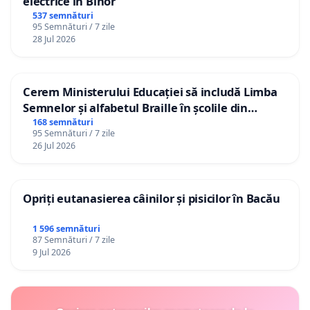
electrice în Bihor
537 semnături
95 Semnături / 7 zile
28 Jul 2026
Cerem Ministerului Educației să includă Limba
Semnelor și alfabetul Braille în școlile din
Republica Moldova!
168 semnături
95 Semnături / 7 zile
26 Jul 2026
Opriți eutanasierea câinilor și pisicilor în Bacău
1 596 semnături
87 Semnături / 7 zile
9 Jul 2026