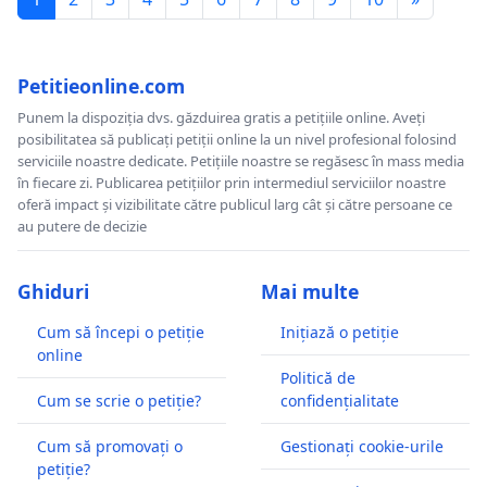
Petitieonline.com
Punem la dispoziția dvs. găzduirea gratis a petițiile online. Aveți
posibilitatea să publicați petiții online la un nivel profesional folosind
serviciile noastre dedicate. Petițiile noastre se regăsesc în mass media
în fiecare zi. Publicarea petițiilor prin intermediul serviciilor noastre
oferă impact și vizibilitate către publicul larg cât și către persoane ce
au putere de decizie
Ghiduri
Mai multe
Cum să începi o petiție
Inițiază o petiție
online
Politică de
Cum se scrie o petiție?
confidențialitate
Cum să promovați o
Gestionați cookie-urile
petiție?