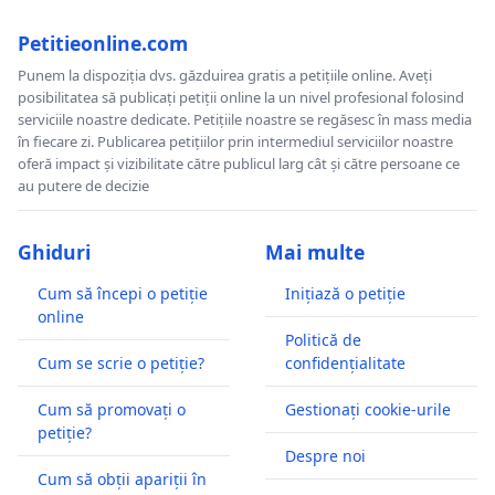
Petitieonline.com
Punem la dispoziția dvs. găzduirea gratis a petițiile online. Aveți
posibilitatea să publicați petiții online la un nivel profesional folosind
serviciile noastre dedicate. Petițiile noastre se regăsesc în mass media
în fiecare zi. Publicarea petițiilor prin intermediul serviciilor noastre
oferă impact și vizibilitate către publicul larg cât și către persoane ce
au putere de decizie
Ghiduri
Mai multe
Cum să începi o petiție
Inițiază o petiție
online
Politică de
Cum se scrie o petiție?
confidențialitate
Cum să promovați o
Gestionați cookie-urile
petiție?
Despre noi
Cum să obții apariții în