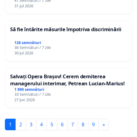
41 Semnături / 7 zile
12 ani
31 Jul 2026
Să fie întărite măsurile împotriva discriminării
126 semnături
36 Semnături / 7 zile
30 Jul 2026
Salvați Opera Brașov! Cerem demiterea
managerului interimar, Petrean Lucian-Marius!
1 890 semnături
33 Semnături / 7 zile
27 Jun 2026
1
2
3
4
5
6
7
8
9
»