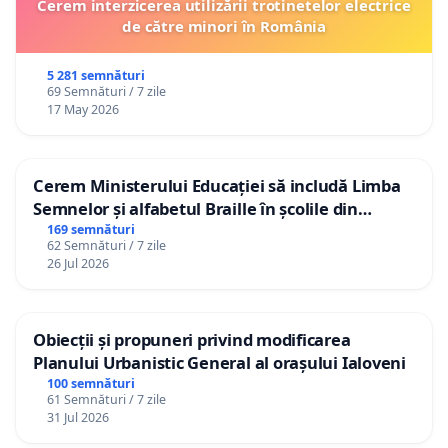
Cerem interzicerea utilizării trotinetelor electrice
de către minori în România
5 281 semnături
69 Semnături / 7 zile
17 May 2026
Cerem Ministerului Educației să includă Limba
Semnelor și alfabetul Braille în școlile din
Republica Moldova!
169 semnături
62 Semnături / 7 zile
26 Jul 2026
Obiecții și propuneri privind modificarea
Planului Urbanistic General al orașului Ialoveni
100 semnături
61 Semnături / 7 zile
31 Jul 2026