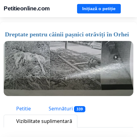
Petitieonline.com
Inițiază o petiție
Dreptate pentru câinii pașnici otrăviți în Orhei
Petitie
Semnături
339
Vizibilitate suplimentară