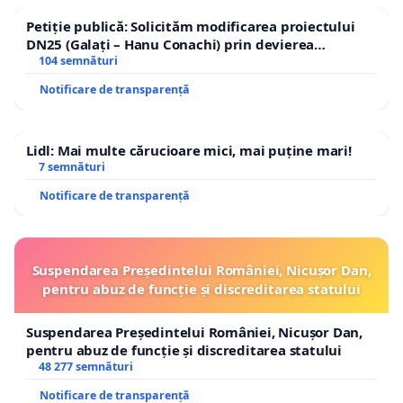
Petiție publică: Solicităm modificarea proiectului
DN25 (Galați – Hanu Conachi) prin devierea
traseului în afara localităților!
104 semnături
Notificare de transparență
Lidl: Mai multe cărucioare mici, mai puține mari!
7 semnături
Notificare de transparență
Suspendarea Președintelui României, Nicușor Dan,
pentru abuz de funcție și discreditarea statului
Suspendarea Președintelui României, Nicușor Dan,
pentru abuz de funcție și discreditarea statului
48 277 semnături
Notificare de transparență