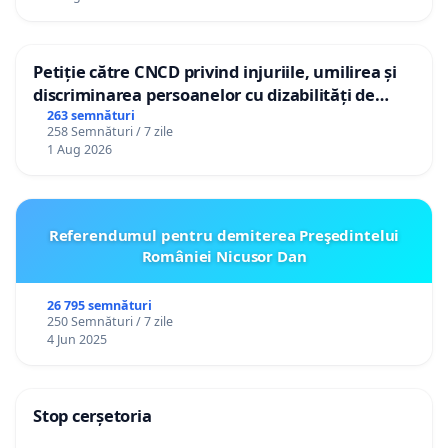
Petiție către CNCD privind injuriile, umilirea și
discriminarea persoanelor cu dizabilități de
către utilizatorul TikTok „Gorici”
263 semnături
258 Semnături / 7 zile
1 Aug 2026
Referendumul pentru demiterea Preşedintelui
României Nicusor Dan
26 795 semnături
250 Semnături / 7 zile
4 Jun 2025
Stop cerșetoria