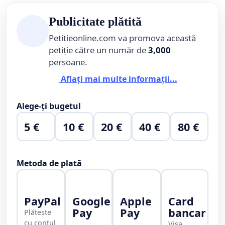
Publicitate plătită
Petitieonline.com va promova această
petiție către un număr de
3,000
persoane.
Aflați mai multe informații...
Alege-ți bugetul
5 €
10 €
20 €
40 €
80 €
Metoda de plată
PayPal
Google
Apple
Card
Pay
Pay
bancar
Plătește
cu contul
Visa,