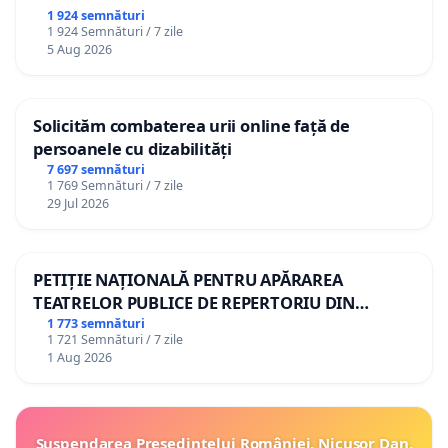
1 924 semnături
1 924 Semnături / 7 zile
5 Aug 2026
Solicităm combaterea urii online față de
persoanele cu dizabilități
7 697 semnături
1 769 Semnături / 7 zile
29 Jul 2026
PETIȚIE NAȚIONALĂ PENTRU APĂRAREA
TEATRELOR PUBLICE DE REPERTORIU DIN
ROMÂNIA
1 773 semnături
1 721 Semnături / 7 zile
1 Aug 2026
Suspendarea Președintelui României, Nicușor Dan,