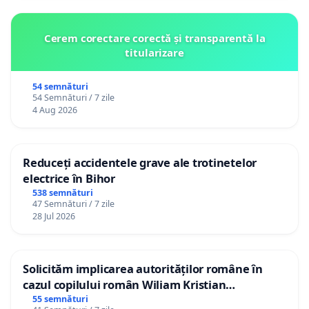
Cerem corectare corectă și transparentă la
titularizare
54 semnături
54 Semnături / 7 zile
4 Aug 2026
Reduceți accidentele grave ale trotinetelor
electrice în Bihor
538 semnături
47 Semnături / 7 zile
28 Jul 2026
Solicităm implicarea autorităților române în
cazul copilului român Wiliam Kristian
Gheorghe, aflat în plasament în Danemarca de
55 semnături