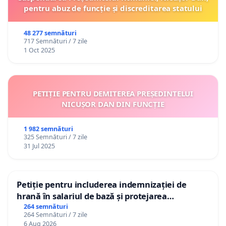
pentru abuz de funcție și discreditarea statului
48 277 semnături
717 Semnături / 7 zile
1 Oct 2025
PETIȚIE PENTRU DEMITEREA PREȘEDINTELUI
NICUȘOR DAN DIN FUNCȚIE
1 982 semnături
325 Semnături / 7 zile
31 Jul 2025
Petiție pentru includerea indemnizației de
hrană în salariul de bază și protejarea
gradațiilor de vechime pentru asistenții
264 semnături
264 Semnături / 7 zile
personali
6 Aug 2026