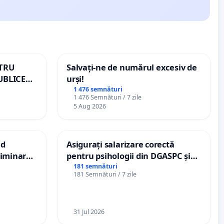
NTRU
Salvați-ne de numărul excesiv de
UBLICE
urși!
MÂNIA
1 476 semnături
1 476 Semnături / 7 zile
5 Aug 2026
nd
Asigurați salarizare corectă
criminarea
pentru psihologii din DGASPC și
ți de
spitale
181 semnături
181 Semnături / 7 zile
„Gorici”
31 Jul 2026