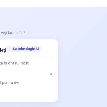
 Veți face la fel?
Cu tehnologie AI
deți
dă pentru dvs.