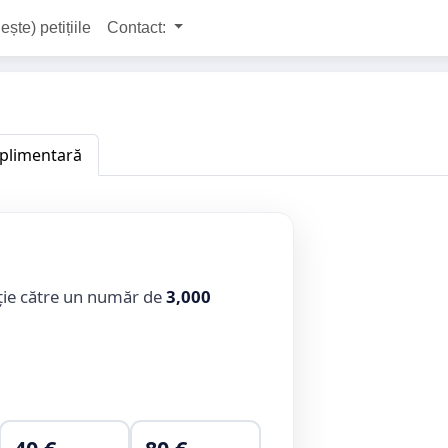
ește) petițiile
Contact:
uplimentară
ție către un număr de
3,000