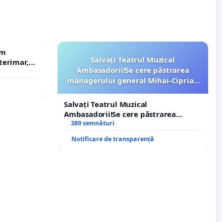
em
Salvați Teatrul Muzical
terimar,
Ambasadorii!Se cere păstrarea
managerului general Mihai-Ciprian
ROGOJAN
Salvați Teatrul Muzical
Ambasadorii!Se cere păstrarea
managerului general Mihai-Ciprian
389 semnături
ROGOJAN
Notificare de transparență