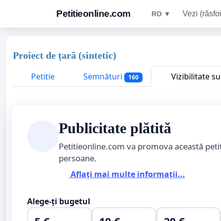
Petitieonline.com
Vezi (răsfoi
RO ▼
Proiect de țară (sintetic)
Petitie
Semnături
Vizibilitate s
160
Publicitate plătită
Petitieonline.com va promova această peti
persoane.
Aflați mai multe informații...
Alege-ți bugetul