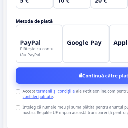
5 €
10 €
20 €
Metoda de plată
PayPal
Google Pay
Appl
Plătește cu contul
tău PayPal
Continuă către plat
Accept
termenii și condițiile
ale Petitieonline.com pentr
confidențialitate
.
Înțeleg că numele meu și suma plătită pentru anunțul publi
nostru. Regulile UE impun această transparență pentru pu