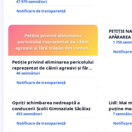
și discreditarea statului
47 979 semnături
Notificare de transparență
PETIȚIE N
Petiție privind eliminarea
APĂRAREA 
pericolului reprezentat de câinii
REPERTOR
1 750 sem
agresivi și fără stăpân din comuna
Notificar
Tunari
Petiție privind eliminarea pericolului
reprezentat de câinii agresivi și fără
stăpân din comuna Tunari
46 semnături
Notificare de transparență
Opriți schimbarea nedreaptă a
Lidl: Mai 
conducerii Școlii Gimnaziale Săcălaz
puține mar
453 semnături
7 semnătu
Notificare de transparență
Notificar