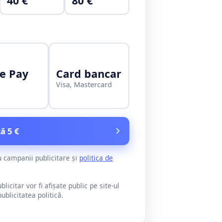
40 €
80 €
e Pay
Card bancar
Visa, Mastercard
ă 5 €
u campanii publicitare și
politica de
citar vor fi afișate public pe site-ul
blicitatea politică.