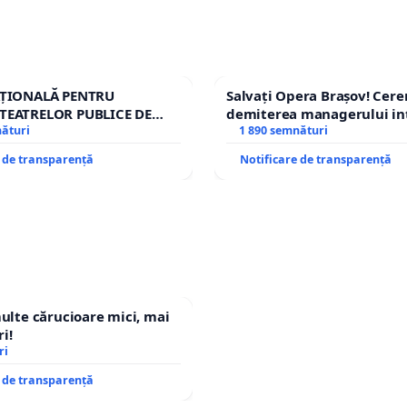
AȚIONALĂ PENTRU
Salvați Opera Brașov! Cer
TEATRELOR PUBLICE DE
demiterea managerului in
IU DIN ROMÂNIA
nături
Petrean Lucian-Marius!
1 890 semnături
e de transparență
Notificare de transparență
multe cărucioare mici, mai
i!
ri
e de transparență