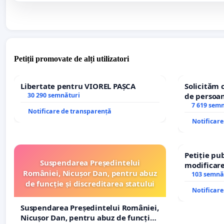
Petiții promovate de alți utilizatori
Libertate pentru VIOREL PAȘCA
Solicităm 
30 290 semnături
de persoan
7 619 sem
Notificare de transparență
Notificar
Petiție pub
Suspendarea Președintelui
modificare
României, Nicușor Dan, pentru abuz
– Hanu Con
103 semnă
de funcție și discreditarea statului
traseului î
Notificar
Suspendarea Președintelui României,
Nicușor Dan, pentru abuz de funcție