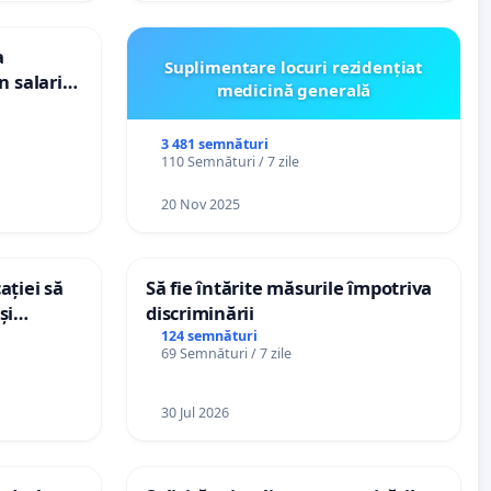
a
Suplimentare locuri rezidențiat
n salariul
medicină generală
dațiilor
nții
3 481 semnături
110 Semnături / 7 zile
20 Nov 2025
ației să
Să fie întărite măsurile împotriva
și
discriminării
e din
124 semnături
69 Semnături / 7 zile
30 Jul 2026