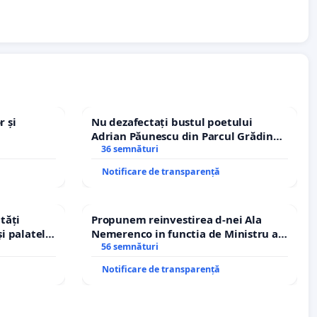
r și
Nu dezafectați bustul poetului
Adrian Păunescu din Parcul Grădina
Icoanei! Stop cenzurii culturale!
36 semnături
Notificare de transparență
tăți
Propunem reinvestirea d-nei Ala
și palatele
Nemerenco in functia de Ministru al
Sanatatii
56 semnături
Notificare de transparență