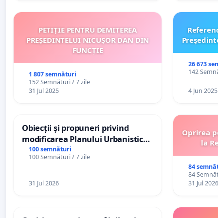
PETIȚIE PENTRU DEMITEREA
Referen
PREȘEDINTELUI NICUȘOR DAN DIN
Preşedint
FUNCȚIE
26 673 se
142 Semnăt
1 807 semnături
152 Semnături / 7 zile
31 Jul 2025
4 Jun 2025
Obiecții și propuneri privind
Oprirea p
modificarea Planului Urbanistic
la R
General al orașului Ialoveni
100 semnături
100 Semnături / 7 zile
84 semnăt
84 Semnătu
31 Jul 2026
31 Jul 202