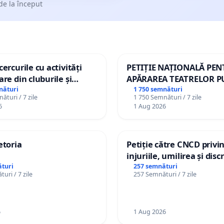
de la început
ercurile cu activități
PETIȚIE NAȚIONALĂ PE
are din cluburile și
APĂRAREA TEATRELOR P
opiilor
DE REPERTORIU DIN RO
nături
1 750 semnături
ături / 7 zile
1 750 Semnături / 7 zile
6
1 Aug 2026
etoria
Petiție către CNCD privi
injuriile, umilirea și dis
persoanelor cu dizabilită
turi
257 semnături
uri / 7 zile
257 Semnături / 7 zile
către utilizatorul TikTok 
6
1 Aug 2026