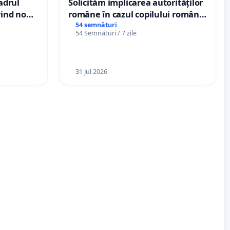
cadrul
Solicităm implicarea autorităților
vind noul
române în cazul copilului român
(PUG)
Wiliam Kristian Gheorghe, aflat în
54 semnături
54 Semnături / 7 zile
plasament în Danemarca de 12
ani
31 Jul 2026