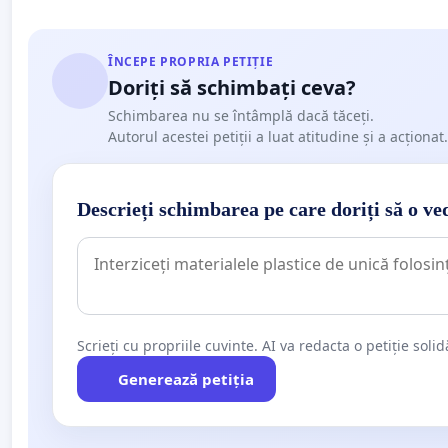
ÎNCEPE PROPRIA PETIȚIE
Doriți să schimbați ceva?
Schimbarea nu se întâmplă dacă tăceți.
Autorul acestei petiții a luat atitudine și a acționat.
Descrieți schimbarea pe care doriți să o ve
Scrieți cu propriile cuvinte. AI va redacta o petiție soli
Generează petiția