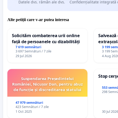
Datele dvs. rămân ale dvs.
Confidențialitate integrată 
Alte petiții care v-ar putea interesa
Solicităm combaterea urii online
Salvează c
față de persoanele cu dizabilități
extrașcol
palatele c
7 619 semnături
3 199 sem
3 697 Semnături / 7 zile
3 199 Semn
29 Jul 2026
4 Aug 202
Stop cerș
Suspendarea Președintelui
României, Nicușor Dan, pentru abuz
553 semnă
de funcție și discreditarea statului
298 Semnăt
47 979 semnături
423 Semnături / 7 zile
1 Oct 2025
30 Jul 202