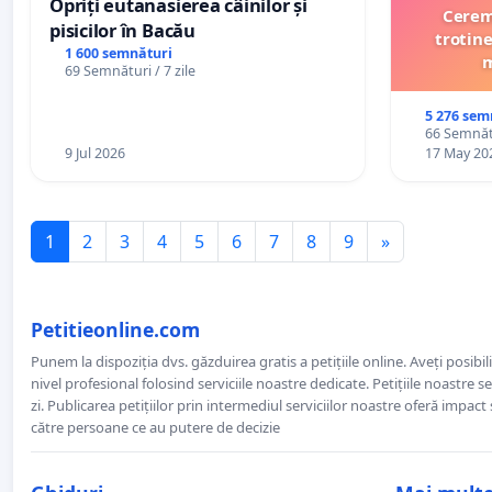
Opriți eutanasierea câinilor și
Cerem 
pisicilor în Bacău
trotine
1 600 semnături
m
69 Semnături / 7 zile
5 276 sem
66 Semnătu
9 Jul 2026
17 May 20
1
2
3
4
5
6
7
8
9
»
Petitieonline.com
Punem la dispoziția dvs. găzduirea gratis a petițiile online. Aveți posibili
nivel profesional folosind serviciile noastre dedicate. Petițiile noastre 
zi. Publicarea petițiilor prin intermediul serviciilor noastre oferă impact și
către persoane ce au putere de decizie