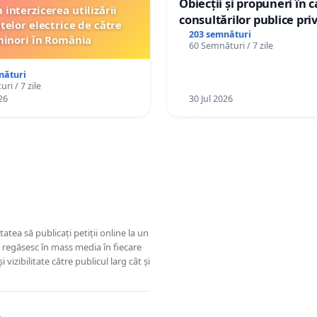
Obiecții și propuneri în 
interzicerea utilizării
consultărilor publice pri
telor electrice de către
Plan Urbanistic General 
203 semnături
inori în România
60 Semnături / 7 zile
Ialoveni
nături
ri / 7 zile
26
30 Jul 2026
tatea să publicați petiții online la un
se regăsesc în mass media în fiecare
 vizibilitate către publicul larg cât și