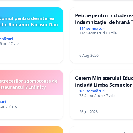
Petiție pentru includere
dumul pentru demiterea
indemnizației de hrană î
elui României Nicusor Dan
de bază și protejarea gra
114 semnături
114 Semnături / 7 zile
de vechime pentru asiste
mnături
personali
uri / 7 zile
6 Aug 2026
Cerem Ministerului Educ
etrecerilor zgomotoase de
includă Limba Semnelor 
estaurantul 8 Infinity
alfabetul Braille în școlil
169 semnături
75 Semnături / 7 zile
Republica Moldova!
uri
ri / 7 zile
6
26 Jul 2026