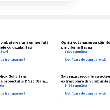
combaterea urii online față
Opriți eutanasierea câinilo
ele cu dizabilități
pisicilor în Bacău
nături
1 600 semnături
e de transparență
Notificare de transparență
lică: Solicităm
Salvează cercurile cu activi
a proiectului DN25 (Galați
extrașcolare din cluburile 
achi) prin devierea
turi
copiilor
3 199 semnături
n afara localităților!
e de transparență
Notificare de transparență