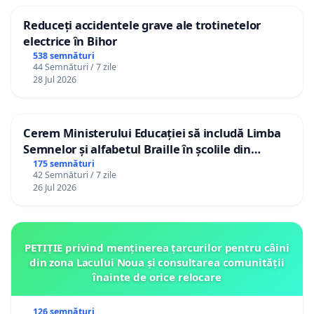
Reduceți accidentele grave ale trotinetelor
electrice în Bihor
538 semnături
44 Semnături / 7 zile
28 Jul 2026
Cerem Ministerului Educației să includă Limba
Semnelor și alfabetul Braille în școlile din
Republica Moldova!
175 semnături
42 Semnături / 7 zile
26 Jul 2026
PETIȚIE privind menținerea țarcurilor pentru câini
din zona Lacului Noua și consultarea comunității
înainte de orice relocare
126 semnături