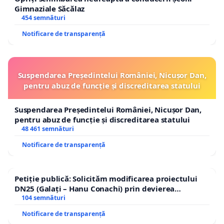
Gimnaziale Săcălaz
454 semnături
Notificare de transparență
Suspendarea Președintelui României, Nicușor Dan,
pentru abuz de funcție și discreditarea statului
Suspendarea Președintelui României, Nicușor Dan,
pentru abuz de funcție și discreditarea statului
48 461 semnături
Notificare de transparență
Petiție publică: Solicităm modificarea proiectului
DN25 (Galați – Hanu Conachi) prin devierea
traseului în afara localităților!
104 semnături
Notificare de transparență