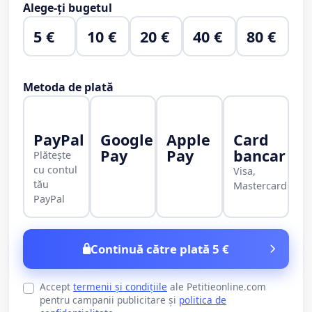
Alege-ți bugetul
5 €
10 €
20 €
40 €
80 €
Metoda de plată
PayPal
Google
Apple
Card
Pay
Pay
bancar
Plătește
cu contul
Visa,
tău
Mastercard
PayPal
Continuă către plată 5 €
Accept
termenii și condițiile
ale Petitieonline.com
pentru campanii publicitare și
politica de