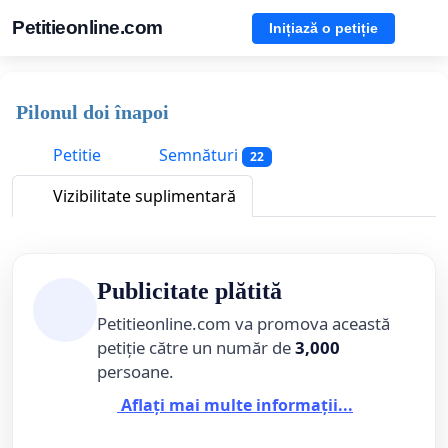
Petitieonline.com
Inițiază o petiție
Pilonul doi înapoi
Petitie
Semnături
22
Vizibilitate suplimentară
Publicitate plătită
Petitieonline.com va promova această
petiție către un număr de
3,000
persoane.
Aflați mai multe informații...