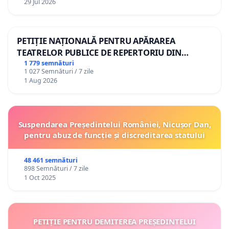
29 Jul 2026
PETIȚIE NAȚIONALĂ PENTRU APĂRAREA
TEATRELOR PUBLICE DE REPERTORIU DIN
ROMÂNIA
1 779 semnături
1 027 Semnături / 7 zile
1 Aug 2026
Suspendarea Președintelui României, Nicușor Dan,
pentru abuz de funcție și discreditarea statului
48 461 semnături
898 Semnături / 7 zile
1 Oct 2025
PETIȚIE PENTRU DEMITEREA PREȘEDINTELUI