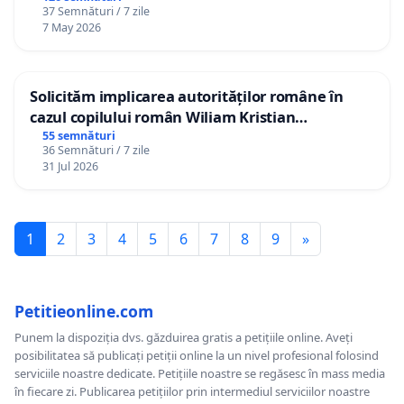
37 Semnături / 7 zile
7 May 2026
Solicităm implicarea autorităților române în
cazul copilului român Wiliam Kristian
Gheorghe, aflat în plasament în Danemarca de
55 semnături
36 Semnături / 7 zile
12 ani
31 Jul 2026
1
2
3
4
5
6
7
8
9
»
Petitieonline.com
Punem la dispoziția dvs. găzduirea gratis a petițiile online. Aveți
posibilitatea să publicați petiții online la un nivel profesional folosind
serviciile noastre dedicate. Petițiile noastre se regăsesc în mass media
în fiecare zi. Publicarea petițiilor prin intermediul serviciilor noastre