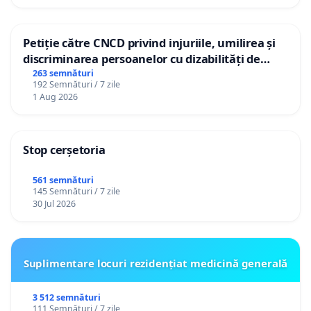
Petiție către CNCD privind injuriile, umilirea și
discriminarea persoanelor cu dizabilități de
către utilizatorul TikTok „Gorici”
263 semnături
192 Semnături / 7 zile
1 Aug 2026
Stop cerșetoria
561 semnături
145 Semnături / 7 zile
30 Jul 2026
Suplimentare locuri rezidențiat medicină generală
3 512 semnături
111 Semnături / 7 zile