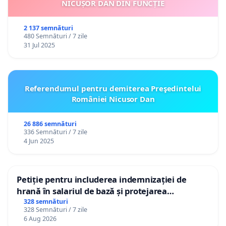
NICUȘOR DAN DIN FUNCȚIE
2 137 semnături
480 Semnături / 7 zile
31 Jul 2025
Referendumul pentru demiterea Preşedintelui
României Nicusor Dan
26 886 semnături
336 Semnături / 7 zile
4 Jun 2025
Petiție pentru includerea indemnizației de
hrană în salariul de bază și protejarea
gradațiilor de vechime pentru asistenții
328 semnături
328 Semnături / 7 zile
personali
6 Aug 2026