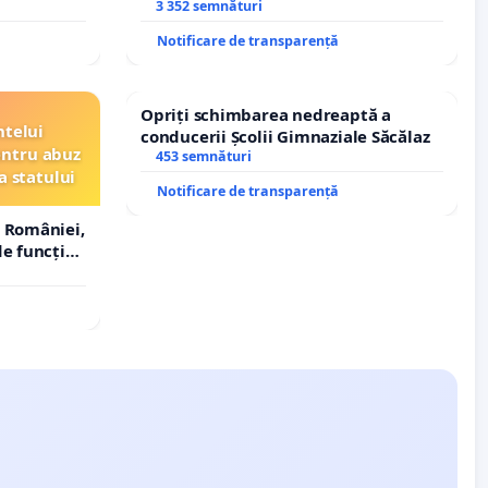
copiilor
3 352 semnături
Notificare de transparență
Opriți schimbarea nedreaptă a
ntelui
conducerii Școlii Gimnaziale Săcălaz
entru abuz
453 semnături
a statului
Notificare de transparență
 României,
e funcție