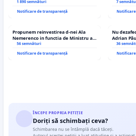
Petrean Lucian-Marius!
1 890 semnături
7 semnătu
Notificare de transparență
Notificar
Propunem reinvestirea d-nei Ala
Nu dezafec
Nemerenco in functia de Ministru al
Adrian Pău
Sanatatii
56 semnături
Icoanei! St
36 semnăt
Notificare de transparență
Notificar
ÎNCEPE PROPRIA PETIȚIE
Doriți să schimbați ceva?
Schimbarea nu se întâmplă dacă tăceți.
Autorul acestei petiții a luat atitudine și a acționat.