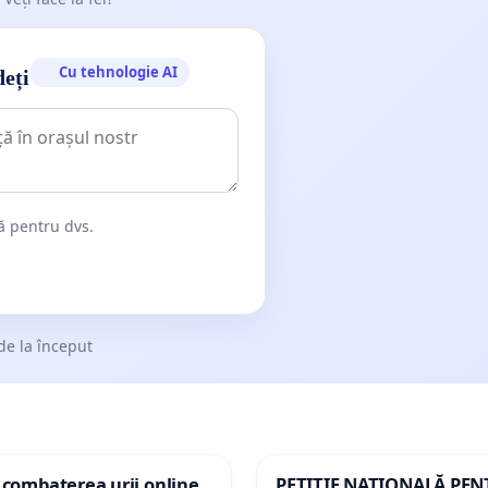
Cu tehnologie AI
deți
dă pentru dvs.
de la început
 combaterea urii online
PETIȚIE NAȚIONALĂ PE