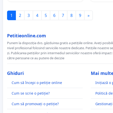
1
2
3
4
5
6
7
8
9
»
Petitieonline.com
Punem la dispoziția dvs. găzduirea gratis a petițiile online. Aveți posibili
nivel profesional folosind serviciile noastre dedicate. Petițiile noastre 
zi. Publicarea petițiilor prin intermediul serviciilor noastre oferă impact și
către persoane ce au putere de decizie
Ghiduri
Mai mult
Cum să începi o petiție online
Inițiază o 
Cum se scrie o petiție?
Politică de
Cum să promovați o petiție?
Gestionați