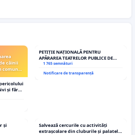
PETIȚIE NAȚIONALĂ PENTRU
narea
APĂRAREA TEATRELOR PUBLICE DE
de câinii
REPERTORIU DIN ROMÂNIA
1 765 semnături
din comuna
Notificare de transparență
pericolului
vi și fără
r și
Salvează cercurile cu activități
extrașcolare din cluburile și palatele