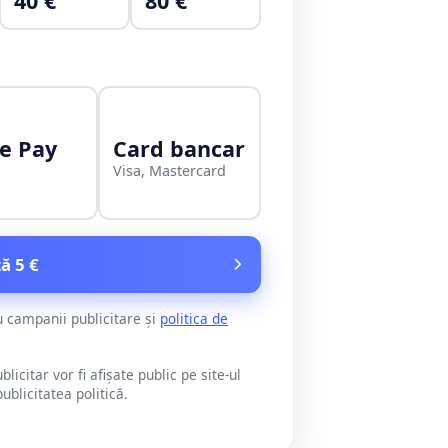
40 €
80 €
e Pay
Card bancar
Visa, Mastercard
ă 5 €
u campanii publicitare și
politica de
citar vor fi afișate public pe site-ul
blicitatea politică.