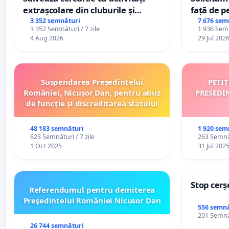
extrașcolare din cluburile și
față de p
palatele copiilor
3 352 semnături
7 676 sem
3 352 Semnături / 7 zile
1 936 Semn
4 Aug 2026
29 Jul 202
Suspendarea Președintelui
PETI
României, Nicușor Dan, pentru abuz
PREȘEDI
de funcție și discreditarea statului
48 183 semnături
1 920 sem
623 Semnături / 7 zile
263 Semnăt
1 Oct 2025
31 Jul 202
Stop cerș
Referendumul pentru demiterea
Preşedintelui României Nicusor Dan
556 semnă
201 Semnăt
26 744 semnături