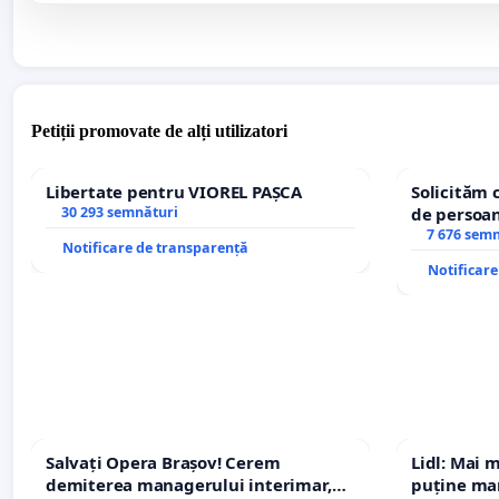
Petiții promovate de alți utilizatori
Libertate pentru VIOREL PAȘCA
Solicităm 
30 293 semnături
de persoan
7 676 sem
Notificare de transparență
Notificar
Salvați Opera Brașov! Cerem
Lidl: Mai 
demiterea managerului interimar,
puține mar