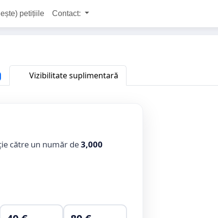
ește) petițiile
Contact:
Vizibilitate suplimentară
ție către un număr de
3,000