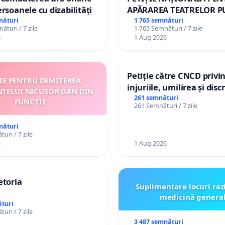
ersoanele cu dizabilități
APĂRAREA TEATRELOR P
DE REPERTORIU DIN RO
nături
1 765 semnături
ături / 7 zile
1 765 Semnături / 7 zile
6
1 Aug 2026
Petiție către CNCD privi
ȚIE PENTRU DEMITEREA
injuriile, umilirea și dis
NTELUI NICUȘOR DAN DIN
persoanelor cu dizabilită
261 semnături
FUNCȚIE
261 Semnături / 7 zile
către utilizatorul TikTok 
nături
uri / 7 zile
5
1 Aug 2026
etoria
Suplimentare locuri rez
medicină genera
turi
uri / 7 zile
3 487 semnături