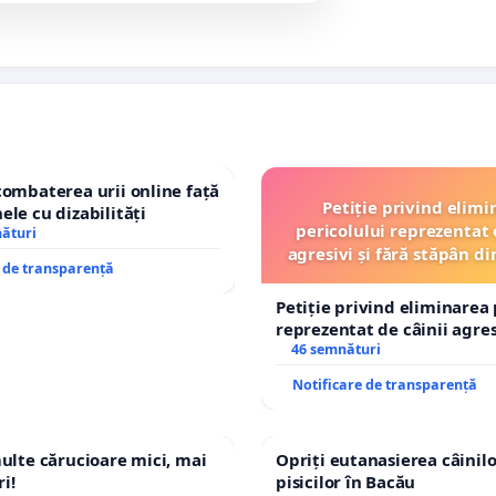
combaterea urii online față
Petiție privind elimi
ele cu dizabilități
pericolului reprezentat 
nături
agresivi și fără stăpân 
e de transparență
Tunari
Petiție privind eliminarea 
reprezentat de câinii agresi
stăpân din comuna Tunari
46 semnături
Notificare de transparență
multe cărucioare mici, mai
Opriți eutanasierea câinilo
i!
pisicilor în Bacău