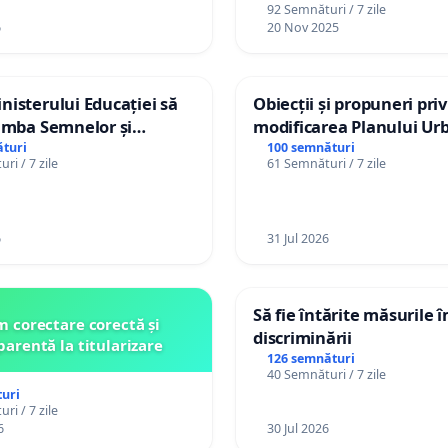
92 Semnături / 7 zile
6
20 Nov 2025
isterului Educației să
Obiecții și propuneri pri
imba Semnelor și
modificarea Planului Urb
Braille în școlile din
General al orașului Ialo
turi
100 semnături
ri / 7 zile
61 Semnături / 7 zile
a Moldova!
6
31 Jul 2026
Să fie întărite măsurile 
 corectare corectă și
discriminării
parentă la titularizare
126 semnături
40 Semnături / 7 zile
uri
ri / 7 zile
6
30 Jul 2026