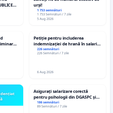
UBLICE
urși!
MÂNIA
1 753 semnături
1 753 Semnături / 7 zile
5 Aug 2026
nd
Petiție pentru includerea
criminarea
indemnizației de hrană în salariul
ți de
de bază și protejarea gradațiilor
226 semnături
226 Semnături / 7 zile
„Gorici”
de vechime pentru asistenții
personali
6 Aug 2026
Asigurați salarizare corectă
idențiat
pentru psihologii din DGASPC și
lă
spitale
186 semnături
89 Semnături / 7 zile