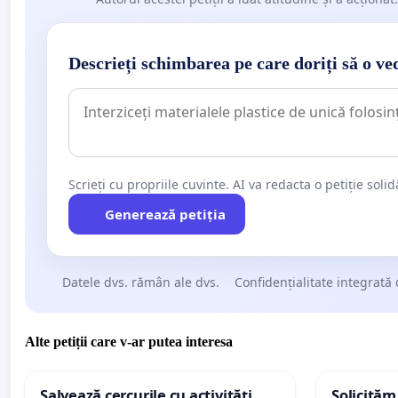
Descrieți schimbarea pe care doriți să o ve
Scrieți cu propriile cuvinte. AI va redacta o petiție soli
Generează petiția
Datele dvs. rămân ale dvs.
Confidențialitate integrată 
Alte petiții care v-ar putea interesa
Salvează cercurile cu activități
Solicităm