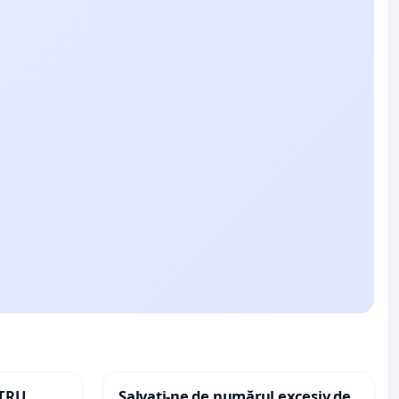
NTRU
Salvați-ne de numărul excesiv de