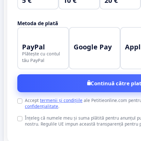
5 €
10 €
20 €
Metoda de plată
PayPal
Google Pay
Appl
Plătește cu contul
tău PayPal
Continuă către plat
Accept
termenii și condițiile
ale Petitieonline.com pentr
confidențialitate
.
Înțeleg că numele meu și suma plătită pentru anunțul publi
nostru. Regulile UE impun această transparență pentru pu