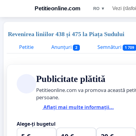
Petitieonline.com
Vezi (răsfoi
RO ▼
Revenirea liniilor 438 și 475 la Piața Sudului
Petitie
Anunțuri
Semnături
2
1 709
Publicitate plătită
Petitieonline.com va promova această peti
persoane.
Aflați mai multe informații...
Alege-ți bugetul