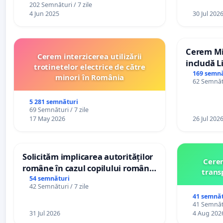
202 Semnături / 7 zile
4 Jun 2025
30 Jul 202
Cerem Min
Cerem interzicerea utilizării
includă L
trotinetelor electrice de către
alfabetul 
169 semnă
minori în România
62 Semnătu
Republic
5 281 semnături
69 Semnături / 7 zile
17 May 2026
26 Jul 202
Solicităm implicarea autorităților
Cerem
române în cazul copilului român
trans
Wiliam Kristian Gheorghe, aflat în
54 semnături
42 Semnături / 7 zile
plasament în Danemarca de 12
41 semnăt
ani
41 Semnătu
31 Jul 2026
4 Aug 202