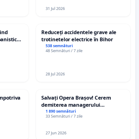
31 Jul 2026
vind
Reduceți accidentele grave ale
anistic
trotinetelor electrice în Bihor
veni
538 semnături
48 Semnături / 7 zile
28 Jul 2026
împotriva
Salvați Opera Brașov! Cerem
demiterea managerului
interimar, Petrean Lucian-Marius!
1 890 semnături
33 Semnături / 7 zile
27 Jun 2026