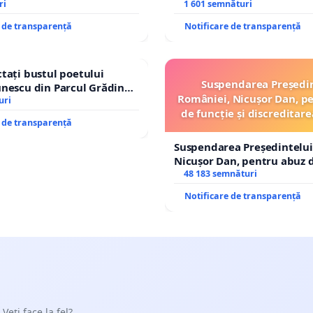
ri
1 601 semnături
e de transparență
Notificare de transparență
tați bustul poetului
Suspendarea Președi
nescu din Parcul Grădina
României, Nicușor Dan, p
op cenzurii culturale!
uri
de funcție și discreditare
e de transparență
Suspendarea Președintelui
Nicușor Dan, pentru abuz d
și discreditarea statului
48 183 semnături
Notificare de transparență
 Veți face la fel?