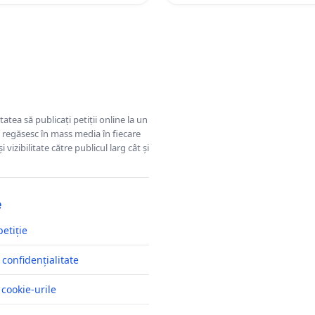
tatea să publicați petiții online la un
se regăsesc în mass media în fiecare
 vizibilitate către publicul larg cât și
e
petiție
 confidențialitate
 cookie-urile