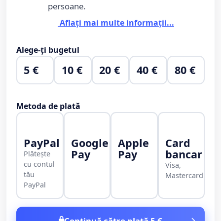
persoane.
Aflați mai multe informații...
Alege-ți bugetul
5 €
10 €
20 €
40 €
80 €
Metoda de plată
PayPal
Google
Apple
Card
Pay
Pay
bancar
Plătește
cu contul
Visa,
tău
Mastercard
PayPal
Continuă către plată 5 €