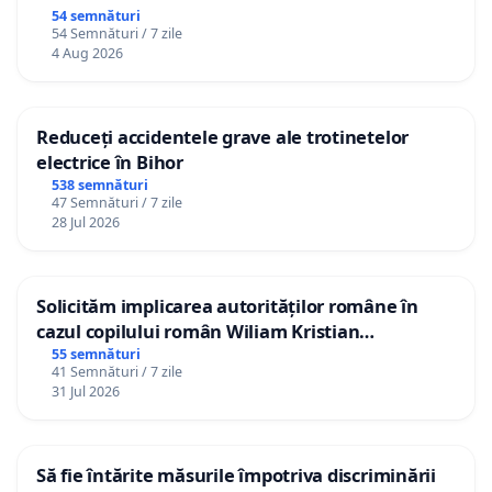
54 semnături
54 Semnături / 7 zile
4 Aug 2026
Reduceți accidentele grave ale trotinetelor
electrice în Bihor
538 semnături
47 Semnături / 7 zile
28 Jul 2026
Solicităm implicarea autorităților române în
cazul copilului român Wiliam Kristian
Gheorghe, aflat în plasament în Danemarca de
55 semnături
41 Semnături / 7 zile
12 ani
31 Jul 2026
Să fie întărite măsurile împotriva discriminării