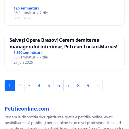
126 semnături
36 Semnături / 7 zile
30 Jul 2026
Salvați Opera Brașov! Cerem demiterea
managerului interimar, Petrean Lucian-Marius!
1 890 semnături
33 Semnături / 7 zile
27 Jun 2026
1
2
3
4
5
6
7
8
9
»
Petitieonline.com
Punem la dispoziția dvs. găzduirea gratis a petițiile online. Aveți
posibilitatea să publicați petiții online la un nivel profesional folosind
serviciile noastre dedicate. Petițiile noastre se regăsesc în mass media