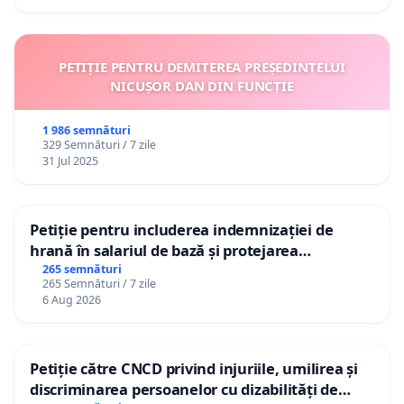
PETIȚIE PENTRU DEMITEREA PREȘEDINTELUI
NICUȘOR DAN DIN FUNCȚIE
1 986 semnături
329 Semnături / 7 zile
31 Jul 2025
Petiție pentru includerea indemnizației de
hrană în salariul de bază și protejarea
gradațiilor de vechime pentru asistenții
265 semnături
265 Semnături / 7 zile
personali
6 Aug 2026
Petiție către CNCD privind injuriile, umilirea și
discriminarea persoanelor cu dizabilități de