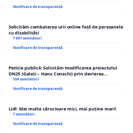
Notificare de transparență
Solicităm combaterea urii online față de persoanele
cu dizabilități
7 697 semnături
Notificare de transparență
Petiție publică: Solicităm modificarea proiectului
DN25 (Galați – Hanu Conachi) prin devierea
traseului în afara localităților!
104 semnături
Notificare de transparență
Lidl: Mai multe cărucioare mici, mai puține mari!
7 semnături
Notificare de transparență