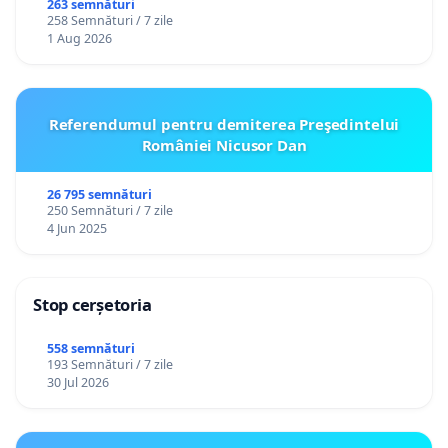
către utilizatorul TikTok „Gorici”
263 semnături
258 Semnături / 7 zile
1 Aug 2026
Referendumul pentru demiterea Preşedintelui
României Nicusor Dan
26 795 semnături
250 Semnături / 7 zile
4 Jun 2025
Stop cerșetoria
558 semnături
193 Semnături / 7 zile
30 Jul 2026