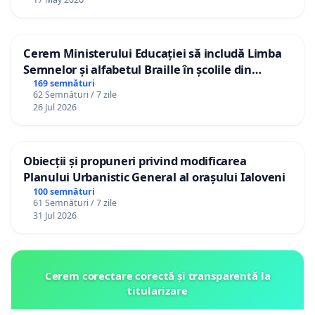
Cerem Ministerului Educației să includă Limba
Semnelor și alfabetul Braille în școlile din
Republica Moldova!
169 semnături
62 Semnături / 7 zile
26 Jul 2026
Obiecții și propuneri privind modificarea
Planului Urbanistic General al orașului Ialoveni
100 semnături
61 Semnături / 7 zile
31 Jul 2026
Cerem corectare corectă și transparentă la
titularizare