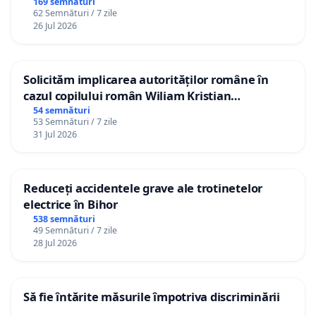
Republica Moldova!
169 semnături
62 Semnături / 7 zile
26 Jul 2026
Solicităm implicarea autorităților române în
cazul copilului român Wiliam Kristian
Gheorghe, aflat în plasament în Danemarca de
54 semnături
53 Semnături / 7 zile
12 ani
31 Jul 2026
Reduceți accidentele grave ale trotinetelor
electrice în Bihor
538 semnături
49 Semnături / 7 zile
28 Jul 2026
Să fie întărite măsurile împotriva discriminării