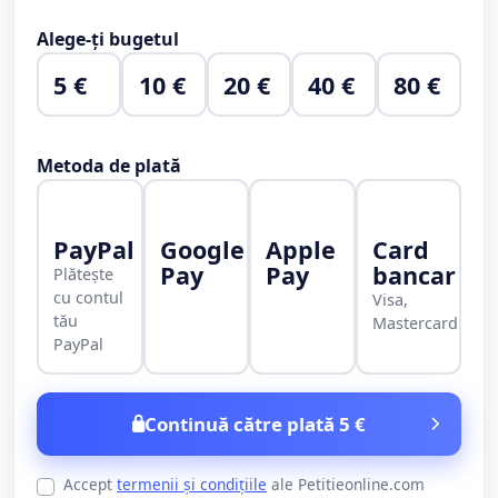
Alege-ți bugetul
5 €
10 €
20 €
40 €
80 €
Metoda de plată
PayPal
Google
Apple
Card
Pay
Pay
bancar
Plătește
cu contul
Visa,
tău
Mastercard
PayPal
Continuă către plată 5 €
Accept
termenii și condițiile
ale Petitieonline.com