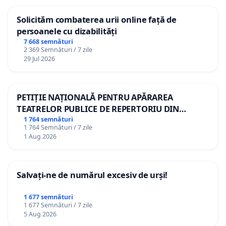
Solicităm combaterea urii online față de
persoanele cu dizabilități
7 668 semnături
2 369 Semnături / 7 zile
29 Jul 2026
PETIȚIE NAȚIONALĂ PENTRU APĂRAREA
TEATRELOR PUBLICE DE REPERTORIU DIN
ROMÂNIA
1 764 semnături
1 764 Semnături / 7 zile
1 Aug 2026
Salvați-ne de numărul excesiv de urși!
1 677 semnături
1 677 Semnături / 7 zile
5 Aug 2026