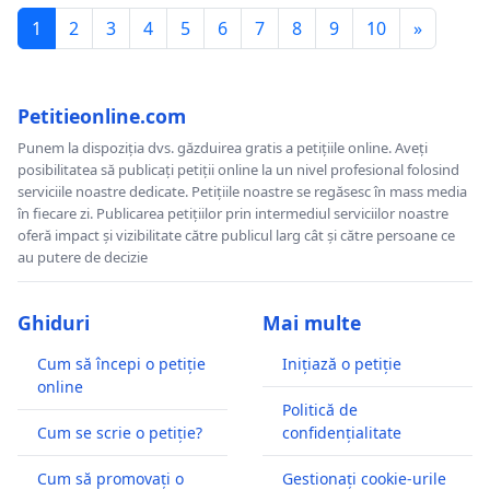
1
2
3
4
5
6
7
8
9
10
»
Petitieonline.com
Punem la dispoziția dvs. găzduirea gratis a petițiile online. Aveți
posibilitatea să publicați petiții online la un nivel profesional folosind
serviciile noastre dedicate. Petițiile noastre se regăsesc în mass media
în fiecare zi. Publicarea petițiilor prin intermediul serviciilor noastre
oferă impact și vizibilitate către publicul larg cât și către persoane ce
au putere de decizie
Ghiduri
Mai multe
Cum să începi o petiție
Inițiază o petiție
online
Politică de
Cum se scrie o petiție?
confidențialitate
Cum să promovați o
Gestionați cookie-urile