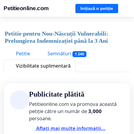
Petitieonline.com
Inițiază o petiție
Petitie pentru Nou-Născuții Vulnerabili:
Prelungirea Indemnizației până la 3 Ani
Petitie
Semnături
1 240
Vizibilitate suplimentară
Publicitate plătită
Petitieonline.com va promova această
petiție către un număr de
3,000
persoane.
Aflați mai multe informații...