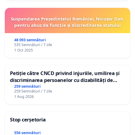
Suspendarea Președintelui României, Nicușor Dan,
pentru abuz de funcție și discreditarea statului
48 093 semnături
535 Semnături / 7 zile
1 Oct 2025
Petiție către CNCD privind injuriile, umilirea și
discriminarea persoanelor cu dizabilități de
către utilizatorul TikTok „Gorici”
259 semnături
259 Semnături / 7 zile
1 Aug 2026
Stop cerșetoria
556 semnături