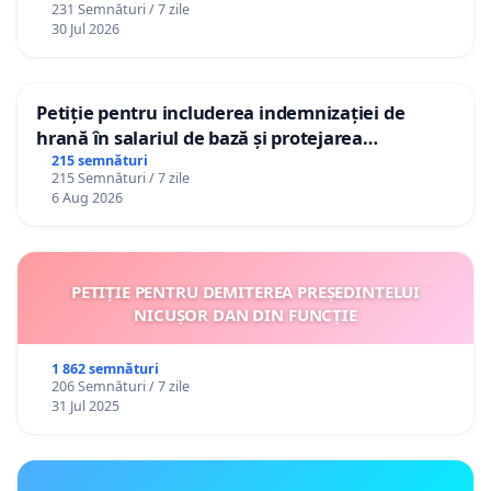
231 Semnături / 7 zile
30 Jul 2026
Petiție pentru includerea indemnizației de
hrană în salariul de bază și protejarea
gradațiilor de vechime pentru asistenții
215 semnături
215 Semnături / 7 zile
personali
6 Aug 2026
PETIȚIE PENTRU DEMITEREA PREȘEDINTELUI
NICUȘOR DAN DIN FUNCȚIE
1 862 semnături
206 Semnături / 7 zile
31 Jul 2025