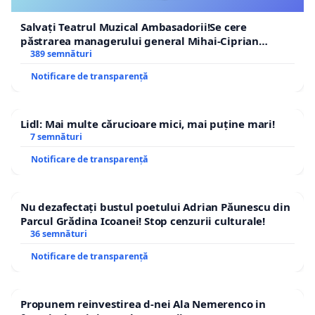
Salvați Teatrul Muzical Ambasadorii!Se cere
păstrarea managerului general Mihai-Ciprian
ROGOJAN
389 semnături
Notificare de transparență
Lidl: Mai multe cărucioare mici, mai puține mari!
7 semnături
Notificare de transparență
Nu dezafectați bustul poetului Adrian Păunescu din
Parcul Grădina Icoanei! Stop cenzurii culturale!
36 semnături
Notificare de transparență
Propunem reinvestirea d-nei Ala Nemerenco in