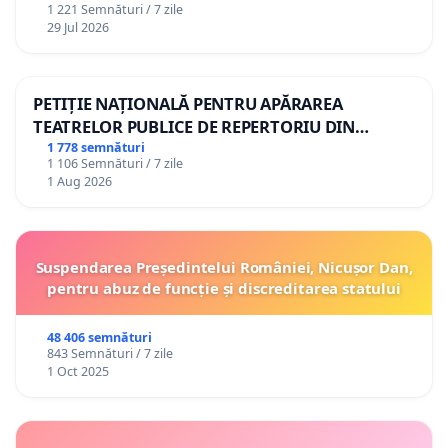
1 221 Semnături / 7 zile
29 Jul 2026
PETIȚIE NAȚIONALĂ PENTRU APĂRAREA
TEATRELOR PUBLICE DE REPERTORIU DIN
ROMÂNIA
1 778 semnături
1 106 Semnături / 7 zile
1 Aug 2026
Suspendarea Președintelui României, Nicușor Dan,
pentru abuz de funcție și discreditarea statului
48 406 semnături
843 Semnături / 7 zile
1 Oct 2025