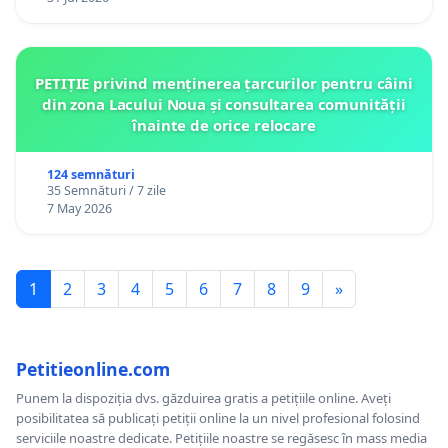
PETIȚIE privind menținerea țarcurilor pentru câini
din zona Lacului Noua și consultarea comunității
înainte de orice relocare
124 semnături
35 Semnături / 7 zile
7 May 2026
1
2
3
4
5
6
7
8
9
»
Petitieonline.com
Punem la dispoziția dvs. găzduirea gratis a petițiile online. Aveți
posibilitatea să publicați petiții online la un nivel profesional folosind
serviciile noastre dedicate. Petițiile noastre se regăsesc în mass media