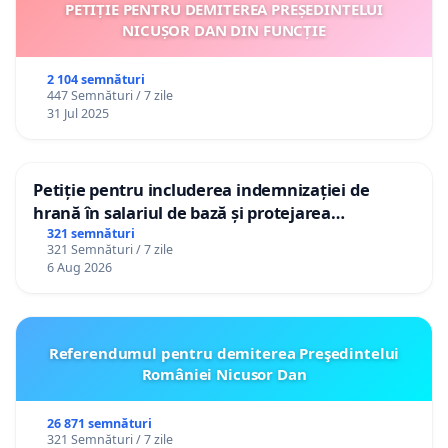
PETIȚIE PENTRU DEMITEREA PREȘEDINTELUI
NICUȘOR DAN DIN FUNCȚIE
2 104 semnături
447 Semnături / 7 zile
31 Jul 2025
Petiție pentru includerea indemnizației de
hrană în salariul de bază și protejarea
gradațiilor de vechime pentru asistenții
321 semnături
321 Semnături / 7 zile
personali
6 Aug 2026
Referendumul pentru demiterea Preşedintelui
României Nicusor Dan
26 871 semnături
321 Semnături / 7 zile