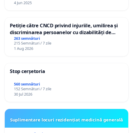
4 Jun 2025
Petiție către CNCD privind injuriile, umilirea și
discriminarea persoanelor cu dizabilități de
către utilizatorul TikTok „Gorici”
263 semnături
215 Semnături / 7 zile
1 Aug 2026
Stop cerșetoria
560 semnături
152 Semnături / 7 zile
30 Jul 2026
Suplimentare locuri rezidențiat medicină generală