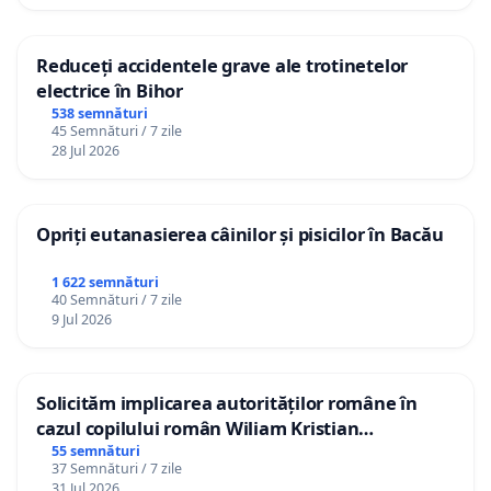
Reduceți accidentele grave ale trotinetelor
electrice în Bihor
538 semnături
45 Semnături / 7 zile
28 Jul 2026
Opriți eutanasierea câinilor și pisicilor în Bacău
1 622 semnături
40 Semnături / 7 zile
9 Jul 2026
Solicităm implicarea autorităților române în
cazul copilului român Wiliam Kristian
Gheorghe, aflat în plasament în Danemarca de
55 semnături
37 Semnături / 7 zile
12 ani
31 Jul 2026