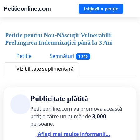
Petitieonline.com
Inițiază o petiție
Petitie pentru Nou-Născuții Vulnerabili:
Prelungirea Indemnizației până la 3 Ani
Petitie
Semnături
1 240
Vizibilitate suplimentară
Publicitate plătită
Petitieonline.com va promova această
petiție către un număr de
3,000
persoane.
Aflați mai multe informații...