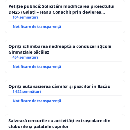
Petiție publică: Solicităm modificarea proiectului
DN25 (Galați – Hanu Conachi) prin devierea
traseului în afara localităților!
104 semnături
Notificare de transparență
Opriți schimbarea nedreaptă a conducerii Școlii
Gimnaziale Săcălaz
454 semnături
Notificare de transparență
Opriți eutanasierea câinilor și pisicilor în Bacău
1 622 semnături
Notificare de transparență
Salvează cercurile cu activități extrașcolare din
cluburile și palatele copiilor