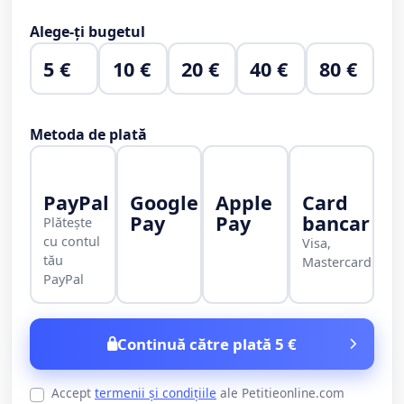
Alege-ți bugetul
5 €
10 €
20 €
40 €
80 €
Metoda de plată
PayPal
Google
Apple
Card
Pay
Pay
bancar
Plătește
cu contul
Visa,
tău
Mastercard
PayPal
Continuă către plată 5 €
Accept
termenii și condițiile
ale Petitieonline.com