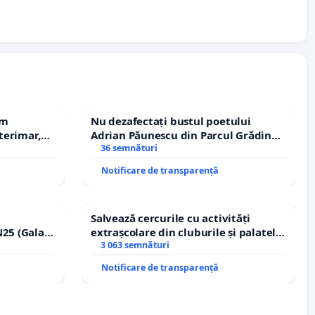
em
Nu dezafectați bustul poetului
terimar,
Adrian Păunescu din Parcul Grădina
Icoanei! Stop cenzurii culturale!
36 semnături
Notificare de transparență
Salvează cercurile cu activități
25 (Galați
extrașcolare din cluburile și palatele
erea
copiilor
3 063 semnături
lor!
Notificare de transparență