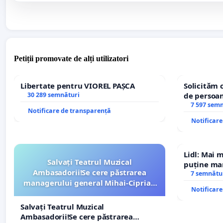
Petiții promovate de alți utilizatori
Libertate pentru VIOREL PAȘCA
Solicităm 
30 289 semnături
de persoan
7 597 sem
Notificare de transparență
Notificar
Lidl: Mai 
Salvați Teatrul Muzical
puține mar
Ambasadorii!Se cere păstrarea
7 semnătu
managerului general Mihai-Ciprian
Notificar
ROGOJAN
Salvați Teatrul Muzical
Ambasadorii!Se cere păstrarea