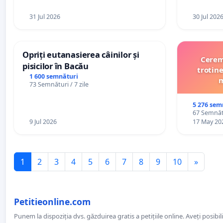
31 Jul 2026
30 Jul 202
Opriți eutanasierea câinilor și
Cerem 
pisicilor în Bacău
trotine
1 600 semnături
m
73 Semnături / 7 zile
5 276 sem
67 Semnătu
9 Jul 2026
17 May 20
1
2
3
4
5
6
7
8
9
10
»
Petitieonline.com
Punem la dispoziția dvs. găzduirea gratis a petițiile online. Aveți posibili