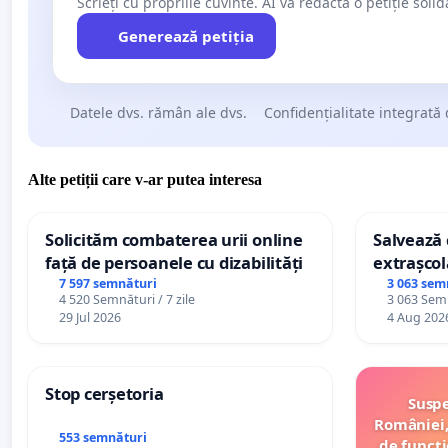
Scrieți cu propriile cuvinte. AI va redacta o petiție soli
Generează petiția
Datele dvs. rămân ale dvs.
Confidențialitate integrată 
Alte petiții care v-ar putea interesa
Solicităm combaterea urii online
Salvează c
față de persoanele cu dizabilități
extrașcol
palatele c
7 597 semnături
3 063 sem
4 520 Semnături / 7 zile
3 063 Semn
29 Jul 2026
4 Aug 202
Stop cerșetoria
Suspe
României,
553 semnături
de funcți