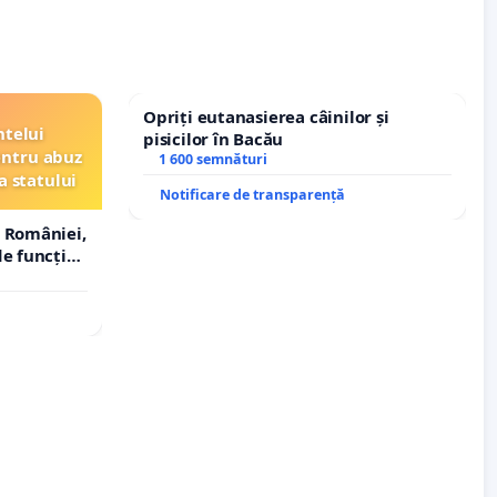
Opriți eutanasierea câinilor și
ntelui
pisicilor în Bacău
entru abuz
1 600 semnături
a statului
Notificare de transparență
 României,
e funcție