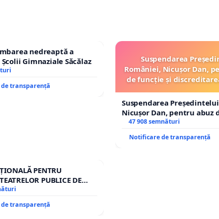
himbarea nedreaptă a
Suspendarea Președi
 Școlii Gimnaziale Săcălaz
României, Nicușor Dan, p
turi
de funcție și discreditare
e de transparență
Suspendarea Președintelui
Nicușor Dan, pentru abuz d
și discreditarea statului
47 908 semnături
Notificare de transparență
AȚIONALĂ PENTRU
TEATRELOR PUBLICE DE
IU DIN ROMÂNIA
nături
e de transparență