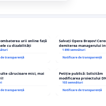
combaterea urii online față
Salvați Opera Brașov! Cer
ele cu dizabilități
demiterea managerului in
nături
Petrean Lucian-Marius!
1 890 semnături
e de transparență
Notificare de transparență
multe cărucioare mici, mai
Petiție publică: Solicităm
i!
modificarea proiectului DN
ri
– Hanu Conachi) prin devi
103 semnături
traseului în afara localități
e de transparență
Notificare de transparență