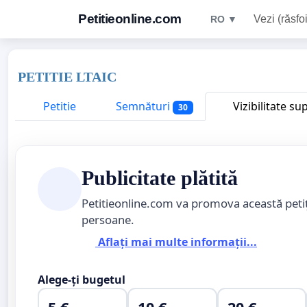
Petitieonline.com
Vezi (răsfoi
RO ▼
PETITIE LTAIC
Petitie
Semnături
Vizibilitate su
30
Publicitate plătită
Petitieonline.com va promova această peti
persoane.
Aflați mai multe informații...
Alege-ți bugetul