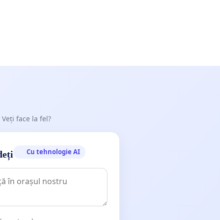
 Veți face la fel?
Cu tehnologie AI
deți