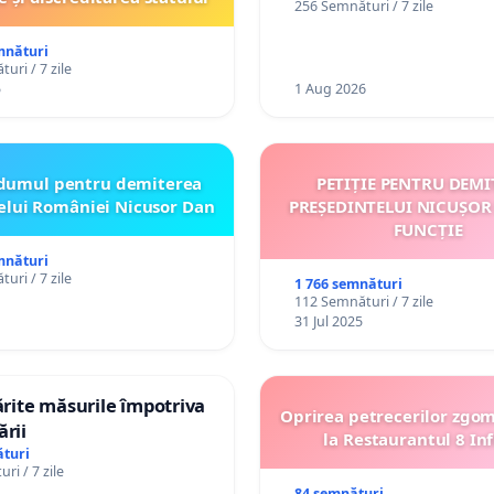
256 Semnături / 7 zile
către utilizatorul TikTok 
mnături
uri / 7 zile
5
1 Aug 2026
dumul pentru demiterea
PETIȚIE PENTRU DEMI
elui României Nicusor Dan
PREȘEDINTELUI NICUȘOR
FUNCȚIE
mnături
uri / 7 zile
1 766 semnături
112 Semnături / 7 zile
31 Jul 2025
tărite măsurile împotriva
Oprirea petrecerilor zgo
ării
la Restaurantul 8 Inf
turi
ri / 7 zile
84 semnături