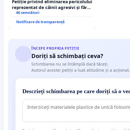
Petiție privind eliminarea pericolului
reprezentat de câinii agresivi și fără
stăpân din comuna Tunari
46 semnături
Notificare de transparență
ÎNCEPE PROPRIA PETIȚIE
Doriți să schimbați ceva?
Schimbarea nu se întâmplă dacă tăceți.
Autorul acestei petiții a luat atitudine și a acționat.
Descrieți schimbarea pe care doriți să o ve