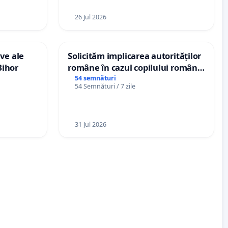
26 Jul 2026
ve ale
Solicităm implicarea autorităților
Bihor
române în cazul copilului român
Wiliam Kristian Gheorghe, aflat în
54 semnături
54 Semnături / 7 zile
plasament în Danemarca de 12
ani
31 Jul 2026