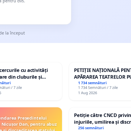
dă pentru dvs.
de la început
ercurile cu activități
PETIȚIE NAȚIONALĂ PE
are din cluburile și
APĂRAREA TEATRELOR P
opiilor
DE REPERTORIU DIN RO
nături
1 734 semnături
ături / 7 zile
1 734 Semnături / 7 zile
6
1 Aug 2026
Petiție către CNCD privi
ndarea Președintelui
injuriile, umilirea și dis
 Nicușor Dan, pentru abuz
persoanelor cu dizabilită
256 semnături
e și discreditarea statului