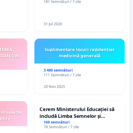
181 Semnături / 7 zile
„Gorici”
31 Jul 2026
TEREA
Suplimentare locuri rezidențiat
 DAN DIN
medicină generală
3 480 semnături
111 Semnături / 7 zile
20 Nov 2025
Cerem Ministerului Educației să
motoase de
includă Limba Semnelor și
inity
alfabetul Braille în școlile din
169 semnături
78 Semnături / 7 zile
Republica Moldova!