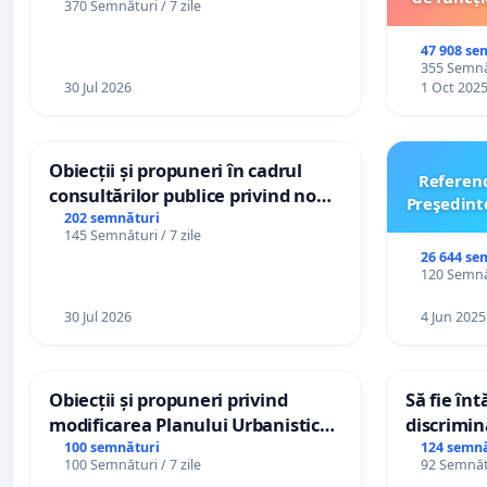
370 Semnături / 7 zile
47 908 se
355 Semnăt
30 Jul 2026
1 Oct 202
Obiecții și propuneri în cadrul
Referen
consultărilor publice privind noul
Preşedint
Plan Urbanistic General (PUG)
202 semnături
145 Semnături / 7 zile
Ialoveni
26 644 se
120 Semnăt
30 Jul 2026
4 Jun 2025
Obiecții și propuneri privind
Să fie în
modificarea Planului Urbanistic
discrimin
General al orașului Ialoveni
100 semnături
124 semnă
100 Semnături / 7 zile
92 Semnătu