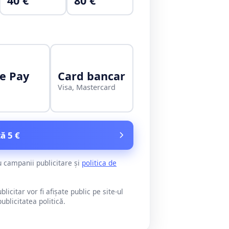
40 €
80 €
e Pay
Card bancar
Visa, Mastercard
ă 5 €
u campanii publicitare și
politica de
citar vor fi afișate public pe site-ul
blicitatea politică.