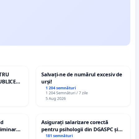
NTRU
Salvați-ne de numărul excesiv de
UBLICE
urși!
MÂNIA
1 204 semnături
1 204 Semnături / 7 zile
5 Aug 2026
nd
Asigurați salarizare corectă
criminarea
pentru psihologii din DGASPC și
ți de
spitale
181 semnături