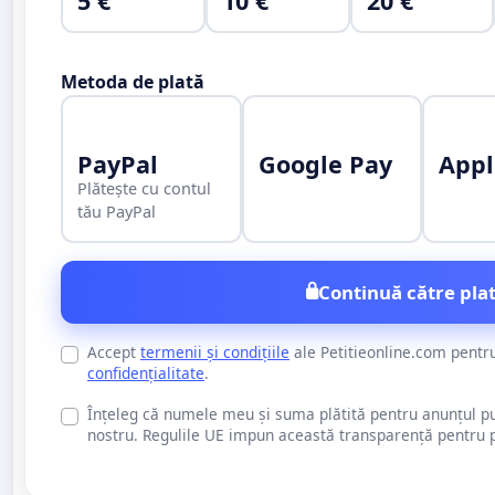
5 €
10 €
20 €
Metoda de plată
PayPal
Google Pay
Appl
Plătește cu contul
tău PayPal
Continuă către plat
Accept
termenii și condițiile
ale Petitieonline.com pentr
confidențialitate
.
Înțeleg că numele meu și suma plătită pentru anunțul publi
nostru. Regulile UE impun această transparență pentru pu