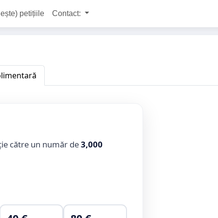
ește) petițiile
Contact:
plimentară
ție către un număr de
3,000