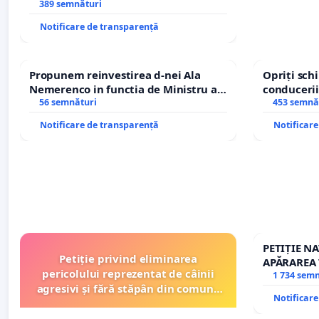
managerului general Mihai-Ciprian
389 semnături
ROGOJAN
Notificare de transparență
Propunem reinvestirea d-nei Ala
Opriți sc
Nemerenco in functia de Ministru al
conducerii
Sanatatii
56 semnături
453 semnă
Notificare de transparență
Notificar
PETIȚIE N
Petiție privind eliminarea
APĂRAREA 
pericolului reprezentat de câinii
REPERTOR
1 734 sem
agresivi și fără stăpân din comuna
Notificar
Tunari