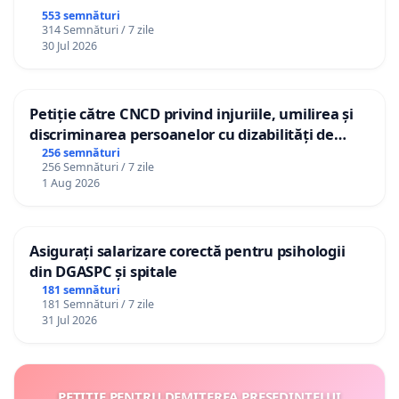
553 semnături
314 Semnături / 7 zile
30 Jul 2026
Petiție către CNCD privind injuriile, umilirea și
discriminarea persoanelor cu dizabilități de
către utilizatorul TikTok „Gorici”
256 semnături
256 Semnături / 7 zile
1 Aug 2026
Asigurați salarizare corectă pentru psihologii
din DGASPC și spitale
181 semnături
181 Semnături / 7 zile
31 Jul 2026
PETIȚIE PENTRU DEMITEREA PREȘEDINTELUI