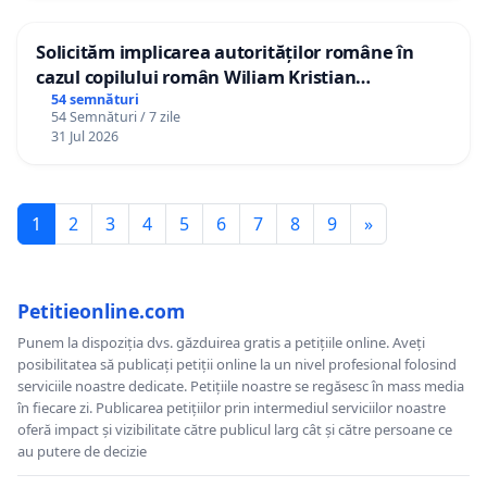
Solicităm implicarea autorităților române în
cazul copilului român Wiliam Kristian
Gheorghe, aflat în plasament în Danemarca de
54 semnături
54 Semnături / 7 zile
12 ani
31 Jul 2026
1
2
3
4
5
6
7
8
9
»
Petitieonline.com
Punem la dispoziția dvs. găzduirea gratis a petițiile online. Aveți
posibilitatea să publicați petiții online la un nivel profesional folosind
serviciile noastre dedicate. Petițiile noastre se regăsesc în mass media
în fiecare zi. Publicarea petițiilor prin intermediul serviciilor noastre
oferă impact și vizibilitate către publicul larg cât și către persoane ce
au putere de decizie