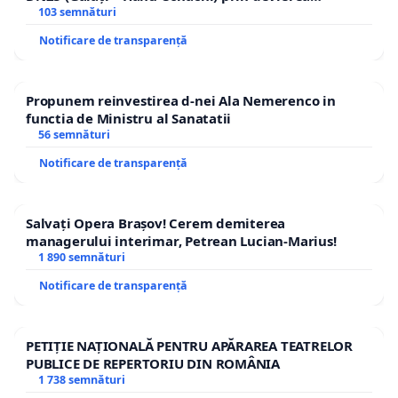
traseului în afara localităților!
103 semnături
Notificare de transparență
Propunem reinvestirea d-nei Ala Nemerenco in
functia de Ministru al Sanatatii
56 semnături
Notificare de transparență
Salvați Opera Brașov! Cerem demiterea
managerului interimar, Petrean Lucian-Marius!
1 890 semnături
Notificare de transparență
PETIȚIE NAȚIONALĂ PENTRU APĂRAREA TEATRELOR
PUBLICE DE REPERTORIU DIN ROMÂNIA
1 738 semnături