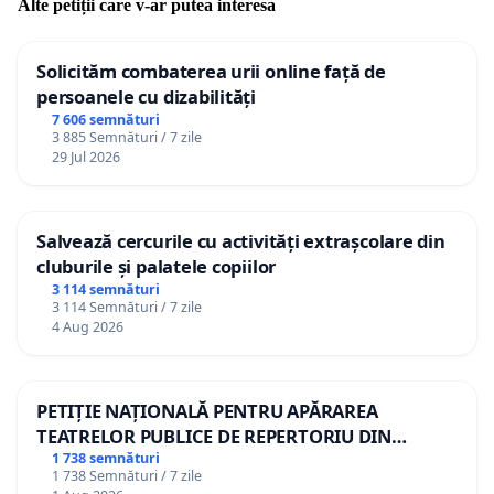
Alte petiții care v-ar putea interesa
Solicităm combaterea urii online față de
persoanele cu dizabilități
7 606 semnături
3 885 Semnături / 7 zile
29 Jul 2026
Salvează cercurile cu activități extrașcolare din
cluburile și palatele copiilor
3 114 semnături
3 114 Semnături / 7 zile
4 Aug 2026
PETIȚIE NAȚIONALĂ PENTRU APĂRAREA
TEATRELOR PUBLICE DE REPERTORIU DIN
ROMÂNIA
1 738 semnături
1 738 Semnături / 7 zile