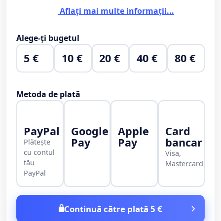
Aflați mai multe informații...
Alege-ți bugetul
5 €
10 €
20 €
40 €
80 €
Metoda de plată
PayPal
Google
Apple
Card
Pay
Pay
bancar
Plătește
cu contul
Visa,
tău
Mastercard
PayPal
Continuă către plată 5 €