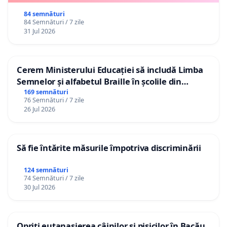
84 semnături
84 Semnături / 7 zile
31 Jul 2026
Cerem Ministerului Educației să includă Limba
Semnelor și alfabetul Braille în școlile din
Republica Moldova!
169 semnături
76 Semnături / 7 zile
26 Jul 2026
Să fie întărite măsurile împotriva discriminării
124 semnături
74 Semnături / 7 zile
30 Jul 2026
Opriți eutanasierea câinilor și pisicilor în Bacău