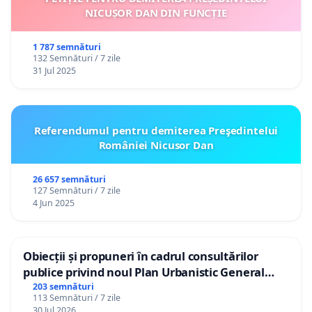
NICUȘOR DAN DIN FUNCȚIE
1 787 semnături
132 Semnături / 7 zile
31 Jul 2025
Referendumul pentru demiterea Preşedintelui
României Nicusor Dan
26 657 semnături
127 Semnături / 7 zile
4 Jun 2025
Obiecții și propuneri în cadrul consultărilor
publice privind noul Plan Urbanistic General
(PUG) Ialoveni
203 semnături
113 Semnături / 7 zile
30 Jul 2026