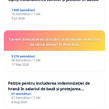
1 600 semnături
70 Semnături / 7 zile
9 Jul 2026
Cerem interzicerea utilizării trotinetelor electrice
de către minori în România
5 276 semnături
66 Semnături / 7 zile
17 May 2026
Petiție pentru includerea indemnizației de
hrană în salariul de bază și protejarea
gradațiilor de vechime pentru asistenții
61 semnături
61 Semnături / 7 zile
personali
6 Aug 2026