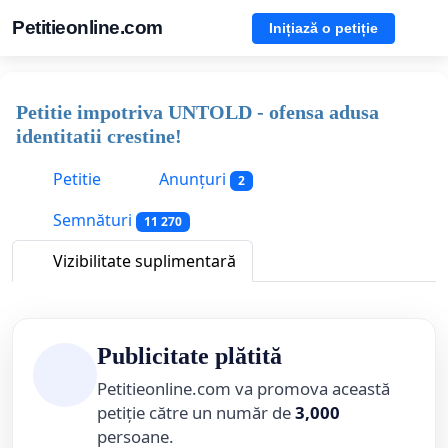
Petitieonline.com
Inițiază o petiție
Petitie impotriva UNTOLD - ofensa adusa
identitatii crestine!
Petitie
Anunțuri
2
Semnături
11 270
Vizibilitate suplimentară
Publicitate plătită
Petitieonline.com va promova această
petiție către un număr de
3,000
persoane.