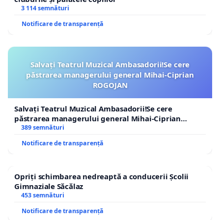
3 114 semnături
Notificare de transparență
Salvați Teatrul Muzical Ambasadorii!Se cere
păstrarea managerului general Mihai-Ciprian
ROGOJAN
Salvați Teatrul Muzical Ambasadorii!Se cere
păstrarea managerului general Mihai-Ciprian
ROGOJAN
389 semnături
Notificare de transparență
Opriți schimbarea nedreaptă a conducerii Școlii
Gimnaziale Săcălaz
453 semnături
Notificare de transparență