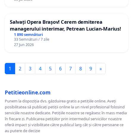
Salvați Opera Brașov! Cerem demiterea
managerului interimar, Petrean Lucian-Marius!
1 890 semnături
33 Semnături / 7 zile
27 Jun 2026
1
2
3
4
5
6
7
8
9
»
Petitieonline.com
Punem la dispoziția dvs. găzduirea gratis a petițiile online. Aveți
posibilitatea să publicați petiții online la un nivel profesional folosind
serviciile noastre dedicate. Petițiile noastre se regăsesc în mass media
în fiecare zi. Publicarea petițiilor prin intermediul serviciilor noastre
oferă impact și vizibilitate către publicul larg cât și către persoane ce
au putere de decizie