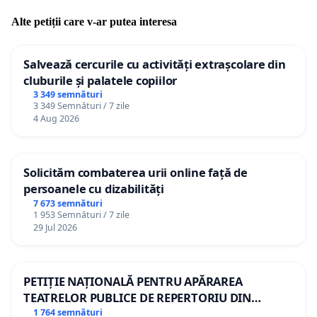
Alte petiții care v-ar putea interesa
Salvează cercurile cu activități extrașcolare din
cluburile și palatele copiilor
3 349 semnături
3 349 Semnături / 7 zile
4 Aug 2026
Solicităm combaterea urii online față de
persoanele cu dizabilități
7 673 semnături
1 953 Semnături / 7 zile
29 Jul 2026
PETIȚIE NAȚIONALĂ PENTRU APĂRAREA
TEATRELOR PUBLICE DE REPERTORIU DIN
ROMÂNIA
1 764 semnături