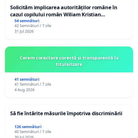
Solicităm implicarea autorităților române în
cazul copilului român Wiliam Kristian
Gheorghe, aflat în plasament în Danemarca de
54 semnături
42 Semnături / 7 zile
12 ani
31 Jul 2026
Cerem corectare corectă și transparentă la
titularizare
41 semnături
41 Semnături / 7 zile
4 Aug 2026
Să fie întărite măsurile împotriva discriminării
126 semnături
40 Semnături / 7 zile
30 Jul 2026