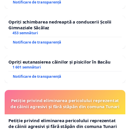
Notificare de transparență
Opriți schimbarea nedreaptă a conducerii Școlii
Gimnaziale Săcălaz
453 semnături
Notificare de transparență
Opriți eutanasierea câinilor și pisicilor în Bacău
1 601 semnături
Notificare de transparență
Petiție privind eliminarea pericolului reprezentat
de câinii agresivi și fără stăpân din comuna Tunari
Petiție privind eliminarea pericolului reprezentat
de câinii agresivi și fără stăpân din comuna Tunari