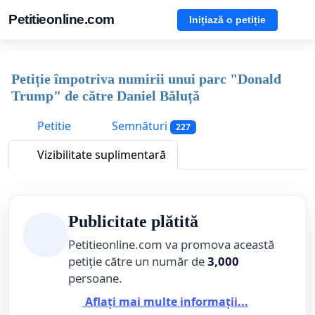
Petitieonline.com
Inițiază o petiție
Petiție împotriva numirii unui parc "Donald
Trump" de către Daniel Băluță
Petitie
Semnături
227
Vizibilitate suplimentară
Publicitate plătită
Petitieonline.com va promova această
petiție către un număr de
3,000
persoane.
Aflați mai multe informații...