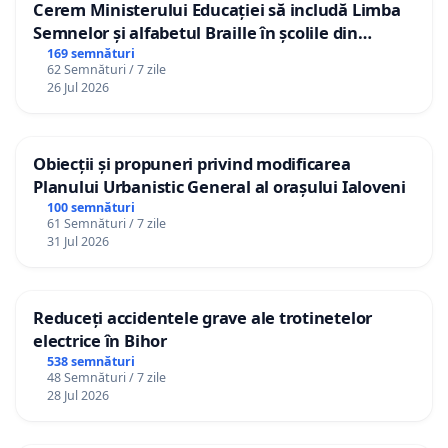
Cerem Ministerului Educației să includă Limba
Semnelor și alfabetul Braille în școlile din
Republica Moldova!
169 semnături
62 Semnături / 7 zile
26 Jul 2026
Obiecții și propuneri privind modificarea
Planului Urbanistic General al orașului Ialoveni
100 semnături
61 Semnături / 7 zile
31 Jul 2026
Reduceți accidentele grave ale trotinetelor
electrice în Bihor
538 semnături
48 Semnături / 7 zile
28 Jul 2026