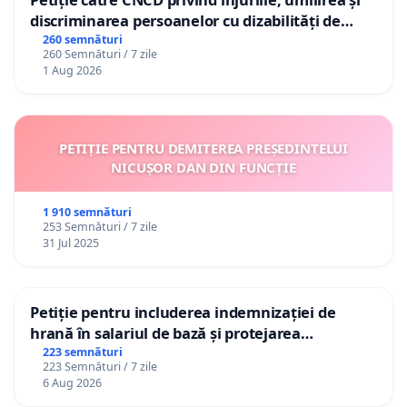
discriminarea persoanelor cu dizabilități de
către utilizatorul TikTok „Gorici”
260 semnături
260 Semnături / 7 zile
1 Aug 2026
PETIȚIE PENTRU DEMITEREA PREȘEDINTELUI
NICUȘOR DAN DIN FUNCȚIE
1 910 semnături
253 Semnături / 7 zile
31 Jul 2025
Petiție pentru includerea indemnizației de
hrană în salariul de bază și protejarea
gradațiilor de vechime pentru asistenții
223 semnături
223 Semnături / 7 zile
personali
6 Aug 2026