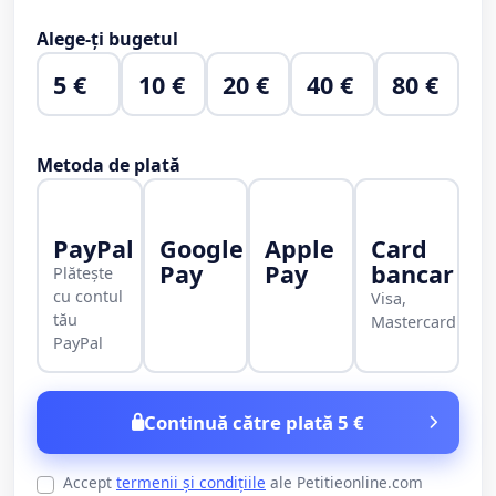
Alege-ți bugetul
5 €
10 €
20 €
40 €
80 €
Metoda de plată
PayPal
Google
Apple
Card
Pay
Pay
bancar
Plătește
cu contul
Visa,
tău
Mastercard
PayPal
Continuă către plată 5 €
Accept
termenii și condițiile
ale Petitieonline.com