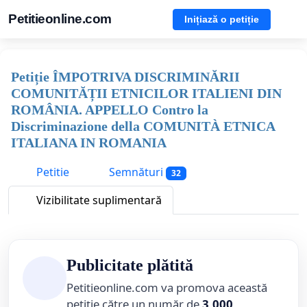
Petitieonline.com
Inițiază o petiție
Petiție ÎMPOTRIVA DISCRIMINĂRII
COMUNITĂȚII ETNICILOR ITALIENI DIN
ROMÂNIA. APPELLO Contro la
Discriminazione della COMUNITÀ ETNICA
ITALIANA IN ROMANIA
Petitie
Semnături
32
Vizibilitate suplimentară
Publicitate plătită
Petitieonline.com va promova această
petiție către un număr de
3,000