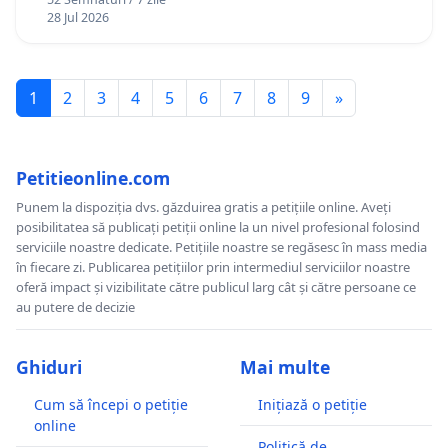
28 Jul 2026
1
2
3
4
5
6
7
8
9
»
Petitieonline.com
Punem la dispoziția dvs. găzduirea gratis a petițiile online. Aveți
posibilitatea să publicați petiții online la un nivel profesional folosind
serviciile noastre dedicate. Petițiile noastre se regăsesc în mass media
în fiecare zi. Publicarea petițiilor prin intermediul serviciilor noastre
oferă impact și vizibilitate către publicul larg cât și către persoane ce
au putere de decizie
Ghiduri
Mai multe
Cum să începi o petiție
Inițiază o petiție
online
Politică de