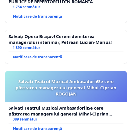
PUBLICE DE REPERTORIU DIN ROMÂNIA
1 754 semnături
Notificare de transparență
Salvați Opera Brașov! Cerem demiterea
managerului interimar, Petrean Lucian-Marius!
1 890 semnături
Notificare de transparență
Salvați Teatrul Muzical Ambasadorii!Se cere
păstrarea managerului general Mihai-Ciprian
ROGOJAN
Salvați Teatrul Muzical Ambasadorii!Se cere
păstrarea managerului general Mihai-Ciprian
ROGOJAN
389 semnături
Notificare de transparență