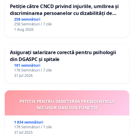
Petiție către CNCD privind injuriile, umilirea și
discriminarea persoanelor cu dizabilități de
către utilizatorul TikTok „Gorici”
258 semnături
258 Semnături / 7 zile
1 Aug 2026
Asigurați salarizare corectă pentru psihologii
din DGASPC și spitale
181 semnături
178 Semnături / 7 zile
31 Jul 2026
PETIȚIE PENTRU DEMITEREA PREȘEDINTELUI
NICUȘOR DAN DIN FUNCȚIE
1 834 semnături
178 Semnături / 7 zile
31 Jul 2025