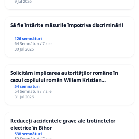
9 Jul 2026
Să fie întărite măsurile împotriva discriminării
126 semnături
64 Semnături / 7 zile
30 Jul 2026
Solicităm implicarea autorităților române în
cazul copilului român Wiliam Kristian
Gheorghe, aflat în plasament în Danemarca de
54 semnături
54 Semnături / 7 zile
12 ani
31 Jul 2026
Reduceți accidentele grave ale trotinetelor
electrice în Bihor
538 semnături
52 Semnături / 7 zile