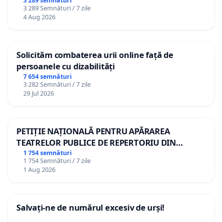
3 289 semnături
3 289 Semnături / 7 zile
4 Aug 2026
Solicităm combaterea urii online față de
persoanele cu dizabilități
7 654 semnături
3 282 Semnături / 7 zile
29 Jul 2026
PETIȚIE NAȚIONALĂ PENTRU APĂRAREA
TEATRELOR PUBLICE DE REPERTORIU DIN
ROMÂNIA
1 754 semnături
1 754 Semnături / 7 zile
1 Aug 2026
Salvați-ne de numărul excesiv de urși!