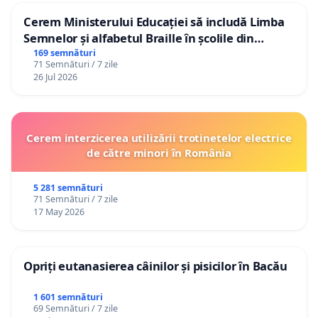
Cerem Ministerului Educației să includă Limba
Semnelor și alfabetul Braille în școlile din
Republica Moldova!
169 semnături
71 Semnături / 7 zile
26 Jul 2026
Cerem interzicerea utilizării trotinetelor electrice
de către minori în România
5 281 semnături
71 Semnături / 7 zile
17 May 2026
Opriți eutanasierea câinilor și pisicilor în Bacău
1 601 semnături
69 Semnături / 7 zile