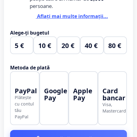
persoane.
Aflați mai multe informații...
Alege-ți bugetul
5 €
10 €
20 €
40 €
80 €
Metoda de plată
PayPal
Google
Apple
Card
Pay
Pay
bancar
Plătește
cu contul
Visa,
tău
Mastercard
PayPal