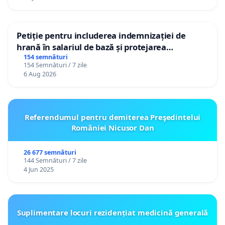
Petiție pentru includerea indemnizației de
hrană în salariul de bază și protejarea
gradațiilor de vechime pentru asistenții
154 semnături
154 Semnături / 7 zile
personali
6 Aug 2026
Referendumul pentru demiterea Preşedintelui
României Nicusor Dan
26 677 semnături
144 Semnături / 7 zile
4 Jun 2025
Suplimentare locuri rezidențiat medicină generală