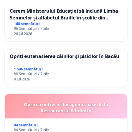
Cerem Ministerului Educației să includă Limba
Semnelor și alfabetul Braille în școlile din
Republica Moldova!
168 semnături
96 Semnături / 7 zile
26 Jul 2026
Opriți eutanasierea câinilor și pisicilor în Bacău
1 596 semnături
88 Semnături / 7 zile
9 Jul 2026
Oprirea petrecerilor zgomotoase de la
Restaurantul 8 Infinity
84 semnături
84 Semnături / 7 zile