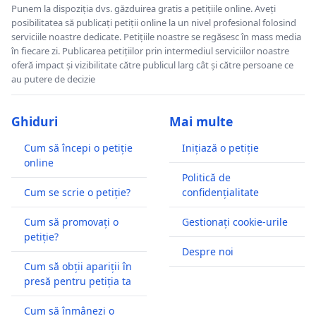
Punem la dispoziția dvs. găzduirea gratis a petițiile online. Aveți
posibilitatea să publicați petiții online la un nivel profesional folosind
serviciile noastre dedicate. Petițiile noastre se regăsesc în mass media
în fiecare zi. Publicarea petițiilor prin intermediul serviciilor noastre
oferă impact și vizibilitate către publicul larg cât și către persoane ce
au putere de decizie
Ghiduri
Mai multe
Cum să începi o petiție
Inițiază o petiție
online
Politică de
Cum se scrie o petiție?
confidențialitate
Cum să promovați o
Gestionați cookie-urile
petiție?
Despre noi
Cum să obții apariții în
presă pentru petiția ta
Cum să înmânezi o