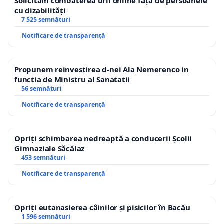
Solicităm combaterea urii online față de persoanele
cu dizabilități
7 525 semnături
Notificare de transparență
Propunem reinvestirea d-nei Ala Nemerenco in
functia de Ministru al Sanatatii
56 semnături
Notificare de transparență
Opriți schimbarea nedreaptă a conducerii Școlii
Gimnaziale Săcălaz
453 semnături
Notificare de transparență
Opriți eutanasierea câinilor și pisicilor în Bacău
1 596 semnături