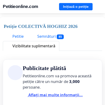
Petitieonline.com
Inițiază o petiție
Petiție COLECTIVǍ HOGHIZ 2026
Petitie
Semnături
85
Vizibilitate suplimentară
Publicitate plătită
Petitieonline.com va promova această
petiție către un număr de
3,000
persoane.
Aflați mai multe informații...