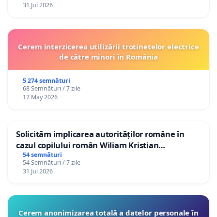
31 Jul 2026
Cerem interzicerea utilizării trotinetelor electrice
de către minori în România
5 274 semnături
68 Semnături / 7 zile
17 May 2026
Solicităm implicarea autorităților române în
cazul copilului român Wiliam Kristian
Gheorghe, aflat în plasament în Danemarca de
54 semnături
54 Semnături / 7 zile
12 ani
31 Jul 2026
Cerem anonimizarea totală a datelor personale în