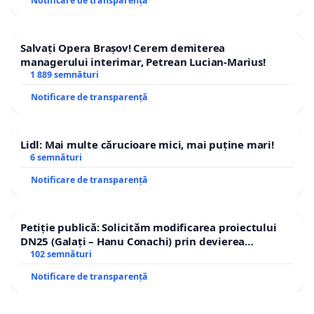
Notificare de transparență
Salvați Opera Brașov! Cerem demiterea
managerului interimar, Petrean Lucian-Marius!
1 889 semnături
Notificare de transparență
Lidl: Mai multe cărucioare mici, mai puține mari!
6 semnături
Notificare de transparență
Petiție publică: Solicităm modificarea proiectului
DN25 (Galați – Hanu Conachi) prin devierea
traseului în afara localităților!
102 semnături
Notificare de transparență