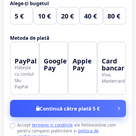
Alege-ți bugetul
5 €
10 €
20 €
40 €
80 €
Metoda de plată
PayPal
Google
Apple
Card
Pay
Pay
bancar
Plătește
cu contul
Visa,
tău
Mastercard
PayPal
Continuă către plată 5 €
Accept
termenii și condițiile
ale Petitieonline.com
pentru campanii publicitare și
politica de