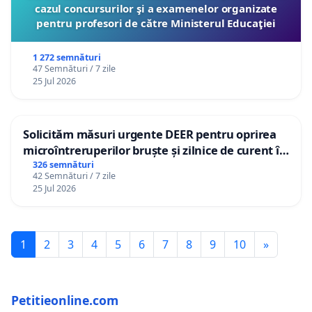
cazul concursurilor şi a examenelor organizate
pentru profesori de către Ministerul Educaţiei
1 272 semnături
47 Semnături / 7 zile
25 Jul 2026
Solicităm măsuri urgente DEER pentru oprirea
microîntreruperilor bruște și zilnice de curent în
Sâncraiu de Mureș și Nazna
326 semnături
42 Semnături / 7 zile
25 Jul 2026
1
2
3
4
5
6
7
8
9
10
»
Petitieonline.com