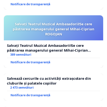
Notificare de transparență
Salvați Teatrul Muzical Ambasadorii!Se cere
păstrarea managerului general Mihai-Ciprian
ROGOJAN
Salvați Teatrul Muzical Ambasadorii!Se cere
păstrarea managerului general Mihai-Ciprian
ROGOJAN
389 semnături
Notificare de transparență
Salvează cercurile cu activități extrașcolare din
cluburile și palatele copiilor
2 473 semnături
Notificare de transparență