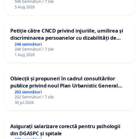
506 Semnături / 7 zile
5 Aug 2026
Petiție către CNCD privind injuriile, umilirea și
discriminarea persoanelor cu dizabilități de
către utilizatorul TikTok „Gorici”
246 semnături
246 Semnături / 7 zile
1 Aug 2026
Obiecții și propuneri în cadrul consultărilor
publice privind noul Plan Urbanistic General
(PUG) Ialoveni
202 semnături
202 Semnături / 7 zile
30 Jul 2026
Asigurați salarizare corectă pentru psihologii
din DGASPC și spitale