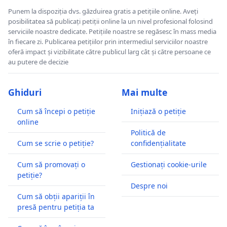
Punem la dispoziția dvs. găzduirea gratis a petițiile online. Aveți
posibilitatea să publicați petiții online la un nivel profesional folosind
serviciile noastre dedicate. Petițiile noastre se regăsesc în mass media
în fiecare zi. Publicarea petițiilor prin intermediul serviciilor noastre
oferă impact și vizibilitate către publicul larg cât și către persoane ce
au putere de decizie
Ghiduri
Mai multe
Cum să începi o petiție
Inițiază o petiție
online
Politică de
Cum se scrie o petiție?
confidențialitate
Cum să promovați o
Gestionați cookie-urile
petiție?
Despre noi
Cum să obții apariții în
presă pentru petiția ta