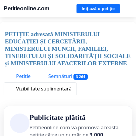
Petitieonline.com
Inițiază o petiție
PETIȚIE adresată MINISTERULUI
EDUCAȚIEI ȘI CERCETĂRII,
MINISTERULUI MUNCII, FAMILIEI,
TINERETULUI ȘI SOLIDARITĂȚII SOCIALE
și MINISTERULUI AFACERILOR EXTERNE
Petitie
Semnături
3 264
Vizibilitate suplimentară
Publicitate plătită
Petitieonline.com va promova această
petiție către un număr de
3,000