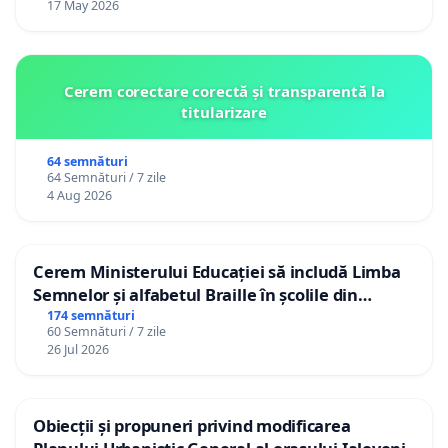
17 May 2026
Cerem corectare corectă și transparentă la
titularizare
64 semnături
64 Semnături / 7 zile
4 Aug 2026
Cerem Ministerului Educației să includă Limba
Semnelor și alfabetul Braille în școlile din
Republica Moldova!
174 semnături
60 Semnături / 7 zile
26 Jul 2026
Obiecții și propuneri privind modificarea