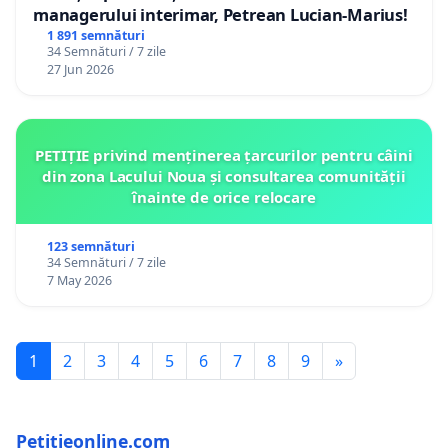
managerului interimar, Petrean Lucian-Marius!
1 891 semnături
34 Semnături / 7 zile
27 Jun 2026
PETIȚIE privind menținerea țarcurilor pentru câini
din zona Lacului Noua și consultarea comunității
înainte de orice relocare
123 semnături
34 Semnături / 7 zile
7 May 2026
1
2
3
4
5
6
7
8
9
»
Petitieonline.com