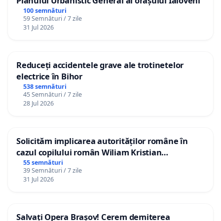
Planului Urbanistic General al orașului Ialoveni
100 semnături
59 Semnături / 7 zile
31 Jul 2026
Reduceți accidentele grave ale trotinetelor
electrice în Bihor
538 semnături
45 Semnături / 7 zile
28 Jul 2026
Solicităm implicarea autorităților române în
cazul copilului român Wiliam Kristian
Gheorghe, aflat în plasament în Danemarca de
55 semnături
39 Semnături / 7 zile
12 ani
31 Jul 2026
Salvați Opera Brașov! Cerem demiterea