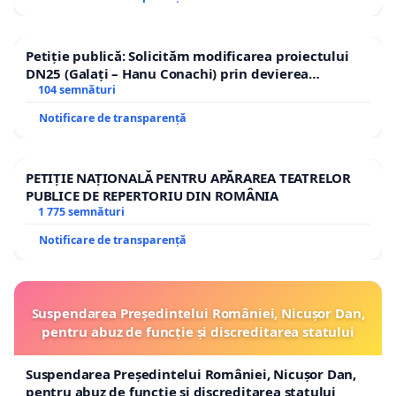
Petiție publică: Solicităm modificarea proiectului
DN25 (Galați – Hanu Conachi) prin devierea
traseului în afara localităților!
104 semnături
Notificare de transparență
PETIȚIE NAȚIONALĂ PENTRU APĂRAREA TEATRELOR
PUBLICE DE REPERTORIU DIN ROMÂNIA
1 775 semnături
Notificare de transparență
Suspendarea Președintelui României, Nicușor Dan,
pentru abuz de funcție și discreditarea statului
Suspendarea Președintelui României, Nicușor Dan,
pentru abuz de funcție și discreditarea statului