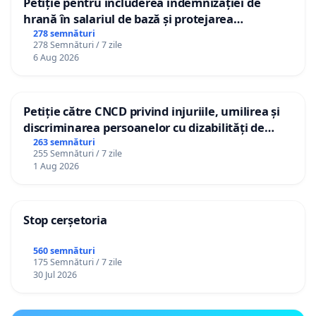
Petiție pentru includerea indemnizației de
hrană în salariul de bază și protejarea
gradațiilor de vechime pentru asistenții
278 semnături
278 Semnături / 7 zile
personali
6 Aug 2026
Petiție către CNCD privind injuriile, umilirea și
discriminarea persoanelor cu dizabilități de
către utilizatorul TikTok „Gorici”
263 semnături
255 Semnături / 7 zile
1 Aug 2026
Stop cerșetoria
560 semnături
175 Semnături / 7 zile
30 Jul 2026