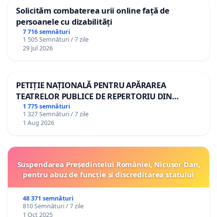
Solicităm combaterea urii online față de
persoanele cu dizabilități
7 716 semnături
1 505 Semnături / 7 zile
29 Jul 2026
PETIȚIE NAȚIONALĂ PENTRU APĂRAREA
TEATRELOR PUBLICE DE REPERTORIU DIN
ROMÂNIA
1 775 semnături
1 327 Semnături / 7 zile
1 Aug 2026
Suspendarea Președintelui României, Nicușor Dan,
pentru abuz de funcție și discreditarea statului
48 371 semnături
810 Semnături / 7 zile
1 Oct 2025