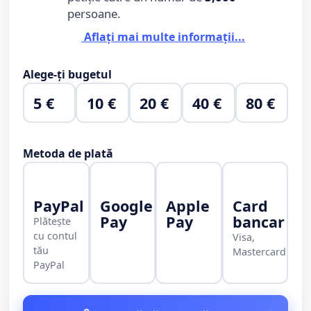
persoane.
Aflați mai multe informații...
Alege-ți bugetul
5 €
10 €
20 €
40 €
80 €
Metoda de plată
PayPal
Google
Apple
Card
Pay
Pay
bancar
Plătește
cu contul
Visa,
tău
Mastercard
PayPal