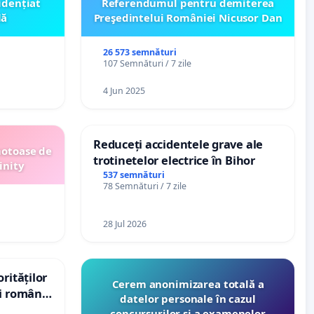
idențiat
Referendumul pentru demiterea
lă
Preşedintelui României Nicusor Dan
26 573 semnături
107 Semnături / 7 zile
4 Jun 2025
Reduceți accidentele grave ale
motoase de
trotinetelor electrice în Bihor
inity
537 semnături
78 Semnături / 7 zile
28 Jul 2026
rităților
Cerem anonimizarea totală a
ui român
datelor personale în cazul
, aflat în
concursurilor şi a examenelor