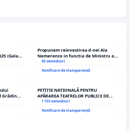
Propunem reinvestirea d-nei Ala
25 (Galați
Nemerenco in functia de Ministru al
erea
Sanatatii
56 semnături
lor!
Notificare de transparență
ului
PETIȚIE NAȚIONALĂ PENTRU
l Grădina
APĂRAREA TEATRELOR PUBLICE DE
rale!
REPERTORIU DIN ROMÂNIA
1 723 semnături
Notificare de transparență