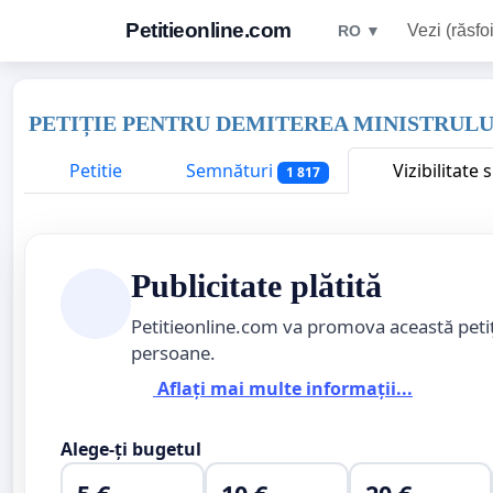
Petitieonline.com
Vezi (răsfoi
RO ▼
PETIȚIE PENTRU DEMITEREA MINISTRULUI
Petitie
Semnături
Vizibilitate
1 817
Publicitate plătită
Petitieonline.com va promova această peti
persoane.
Aflați mai multe informații...
Alege-ți bugetul