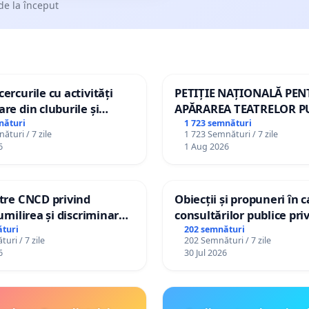
de la început
ercurile cu activități
PETIȚIE NAȚIONALĂ PE
are din cluburile și
APĂRAREA TEATRELOR P
opiilor
DE REPERTORIU DIN RO
nături
1 723 semnături
ături / 7 zile
1 723 Semnături / 7 zile
6
1 Aug 2026
ătre CNCD privind
Obiecții și propuneri în 
 umilirea și discriminarea
consultărilor publice pri
or cu dizabilități de
Plan Urbanistic General 
turi
202 semnături
uri / 7 zile
202 Semnături / 7 zile
izatorul TikTok „Gorici”
Ialoveni
6
30 Jul 2026