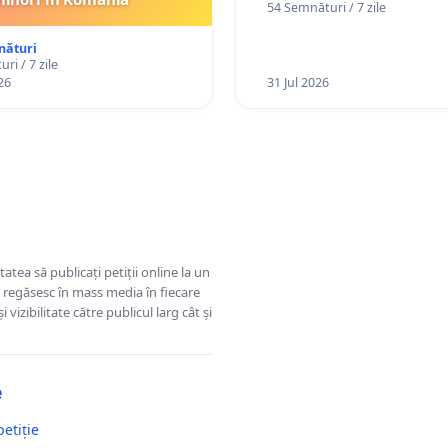
54 Semnături / 7 zile
plasament în Danemarca
ani
nături
ri / 7 zile
26
31 Jul 2026
tatea să publicați petiții online la un
se regăsesc în mass media în fiecare
 vizibilitate către publicul larg cât și
e
petiție