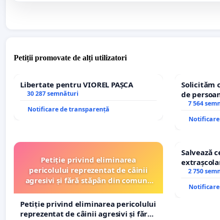
Petiții promovate de alți utilizatori
Libertate pentru VIOREL PAȘCA
Solicităm 
30 287 semnături
de persoan
7 564 sem
Notificare de transparență
Notificar
Salvează ce
Petiție privind eliminarea
extrașcolar
pericolului reprezentat de câinii
copiilor
2 750 sem
agresivi și fără stăpân din comuna
Notificar
Tunari
Petiție privind eliminarea pericolului
reprezentat de câinii agresivi și fără