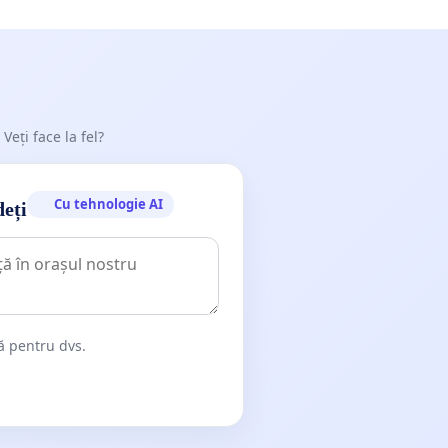
 Veți face la fel?
Cu tehnologie AI
deți
dă pentru dvs.