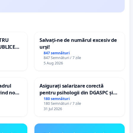
NTRU
Salvați-ne de numărul excesiv de
UBLICE
urși!
MÂNIA
847 semnături
847 Semnături / 7 zile
5 Aug 2026
cadrul
Asigurați salarizare corectă
vind noul
pentru psihologii din DGASPC și
(PUG)
spitale
180 semnături
180 Semnături / 7 zile
31 Jul 2026