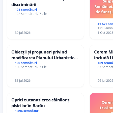
Suspe
discriminării
României,
124 semnături
de funcți
122 Semnături / 7 zile
47 672 se
121 Semnăt
30 Jul 2026
1 Oct 202
Obiecții și propuneri privind
Cerem Min
modificarea Planului Urbanistic
includă L
General al orașului Ialoveni
alfabetul 
100 semnături
169 semnă
100 Semnături / 7 zile
87 Semnătu
Republic
31 Jul 2026
26 Jul 202
Opriți eutanasierea câinilor și
Cerem 
pisicilor în Bacău
trotine
1 596 semnături
m