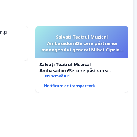
r și
Salvați Teatrul Muzical
Ambasadorii!Se cere păstrarea
managerului general Mihai-Ciprian
ROGOJAN
Salvați Teatrul Muzical
Ambasadorii!Se cere păstrarea
managerului general Mihai-Ciprian
389 semnături
ROGOJAN
Notificare de transparență