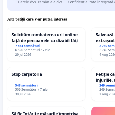
Datele dvs. rămân ale dvs.
Confidențialitate integrată 
Alte petiții care v-ar putea interesa
Solicităm combaterea urii online
Salvează c
față de persoanele cu dizabilități
extrașcol
palatele c
7 564 semnături
2 749 sem
6 520 Semnături / 7 zile
2 749 Semn
29 Jul 2026
4 Aug 202
Stop cerșetoria
Petiție c
injuriile,
persoanel
548 semnături
249 semnă
509 Semnături / 7 zile
249 Semnăt
către util
30 Jul 2026
1 Aug 202
Să fie întărite măsurile împotriva