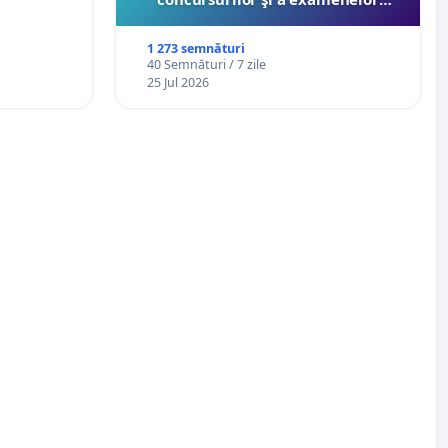
 de 12
organizate pentru profesori de
către Ministerul Educaţiei
1 273 semnături
40 Semnături / 7 zile
25 Jul 2026