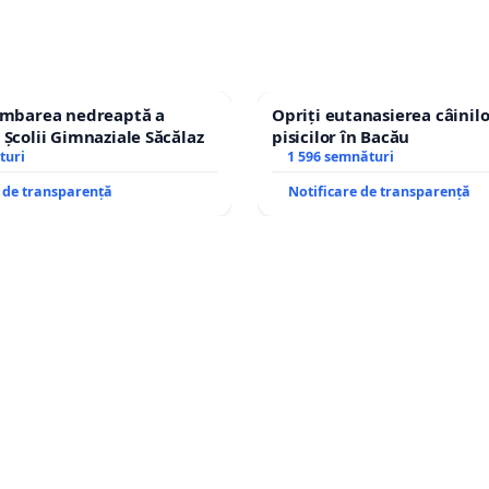
himbarea nedreaptă a
Opriți eutanasierea câinilo
 Școlii Gimnaziale Săcălaz
pisicilor în Bacău
turi
1 596 semnături
e de transparență
Notificare de transparență