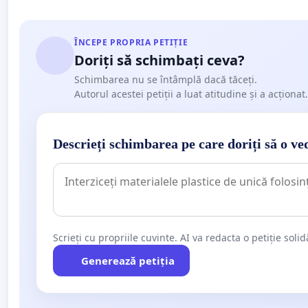
ÎNCEPE PROPRIA PETIȚIE
Doriți să schimbați ceva?
Schimbarea nu se întâmplă dacă tăceți.
Autorul acestei petiții a luat atitudine și a acționat.
Descrieți schimbarea pe care doriți să o ve
Scrieți cu propriile cuvinte. AI va redacta o petiție soli
Generează petiția