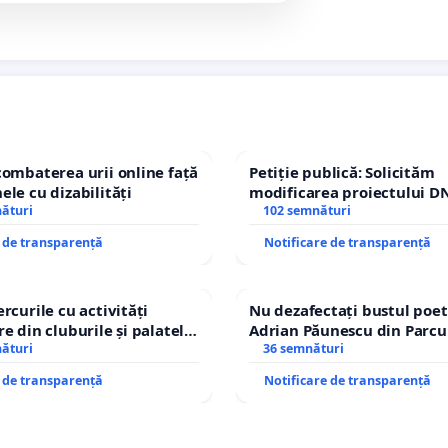
combaterea urii online față
Petiție publică: Solicităm
ele cu dizabilități
modificarea proiectului DN
nături
– Hanu Conachi) prin devi
102 semnături
traseului în afara localități
e de transparență
Notificare de transparență
rcurile cu activități
Nu dezafectați bustul poet
e din cluburile și palatele
Adrian Păunescu din Parcu
nături
Icoanei! Stop cenzurii cultu
36 semnături
e de transparență
Notificare de transparență