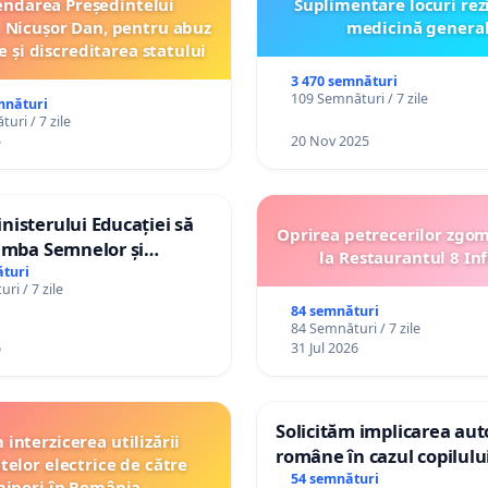
ndarea Președintelui
Suplimentare locuri rez
 Nicușor Dan, pentru abuz
medicină genera
e și discreditarea statului
3 470 semnături
109 Semnături / 7 zile
mnături
uri / 7 zile
5
20 Nov 2025
isterului Educației să
Oprirea petrecerilor zgo
imba Semnelor și
la Restaurantul 8 Inf
Braille în școlile din
turi
ri / 7 zile
a Moldova!
84 semnături
84 Semnături / 7 zile
6
31 Jul 2026
Solicităm implicarea auto
interzicerea utilizării
române în cazul copilul
telor electrice de către
Wiliam Kristian Gheorghe
54 semnături
inori în România