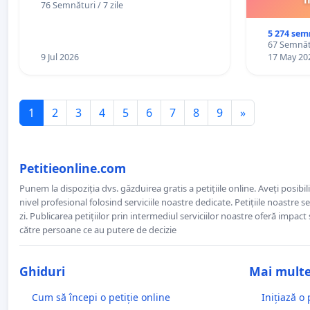
76 Semnături / 7 zile
5 274 sem
67 Semnătu
9 Jul 2026
17 May 20
1
2
3
4
5
6
7
8
9
»
Petitieonline.com
Punem la dispoziția dvs. găzduirea gratis a petițiile online. Aveți posibili
nivel profesional folosind serviciile noastre dedicate. Petițiile noastre 
zi. Publicarea petițiilor prin intermediul serviciilor noastre oferă impact și
către persoane ce au putere de decizie
Ghiduri
Mai mult
Cum să începi o petiție online
Inițiază o 