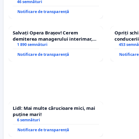
stăpân din comuna Tunari
46 semnături
Notificare de transparență
Salvați Opera Brașov! Cerem
Opriți sc
demiterea managerului interimar,
conducerii
Petrean Lucian-Marius!
1 890 semnături
453 semnă
Notificare de transparență
Notificar
Lidl: Mai multe cărucioare mici, mai
puține mari!
6 semnături
Notificare de transparență