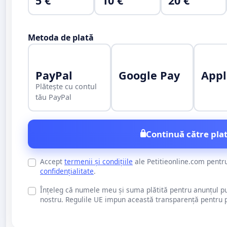
5 €
10 €
20 €
Metoda de plată
PayPal
Google Pay
Appl
Plătește cu contul
tău PayPal
Continuă către plat
Accept
termenii și condițiile
ale Petitieonline.com pentr
confidențialitate
.
Înțeleg că numele meu și suma plătită pentru anunțul publi
nostru. Regulile UE impun această transparență pentru pu