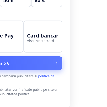
40 €
80 €
e Pay
Card bancar
Visa, Mastercard
ă 5 €
u campanii publicitare și
politica de
citar vor fi afișate public pe site-ul
blicitatea politică.