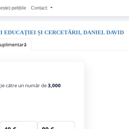
ește) petițiile
Contact:
 EDUCAȚIEI ȘI CERCETĂRII, DANIEL DAVID
 suplimentară
ție către un număr de
3,000