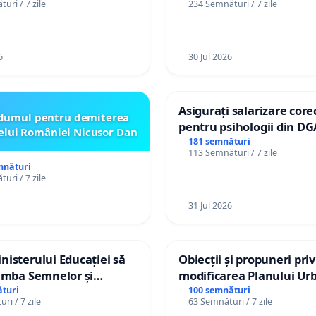
uri / 7 zile
234 Semnături / 7 zile
izatorul TikTok „Gorici”
6
30 Jul 2026
Asigurați salarizare core
dumul pentru demiterea
pentru psihologii din DG
elui României Nicusor Dan
spitale
181 semnături
113 Semnături / 7 zile
mnături
uri / 7 zile
31 Jul 2026
isterului Educației să
Obiecții și propuneri pri
imba Semnelor și
modificarea Planului Urb
Braille în școlile din
General al orașului Ialo
turi
100 semnături
ri / 7 zile
63 Semnături / 7 zile
a Moldova!