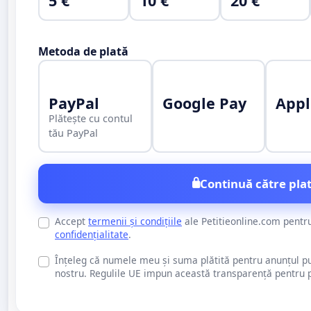
5 €
10 €
20 €
Metoda de plată
PayPal
Google Pay
Appl
Plătește cu contul
tău PayPal
Continuă către plat
Accept
termenii și condițiile
ale Petitieonline.com pentr
confidențialitate
.
Înțeleg că numele meu și suma plătită pentru anunțul publi
nostru. Regulile UE impun această transparență pentru pu