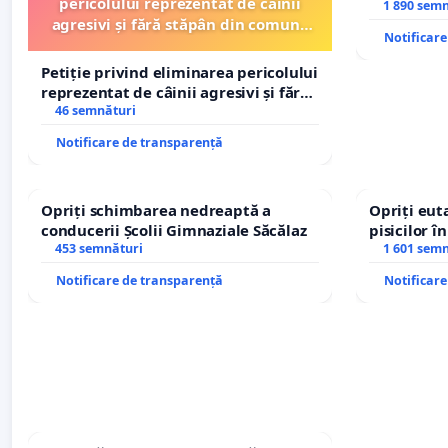
pericolului reprezentat de câinii
Petrean Lu
1 890 sem
agresivi și fără stăpân din comuna
Notificar
Tunari
Petiție privind eliminarea pericolului
reprezentat de câinii agresivi și fără
stăpân din comuna Tunari
46 semnături
Notificare de transparență
Opriți schimbarea nedreaptă a
Opriți euta
conducerii Școlii Gimnaziale Săcălaz
pisicilor î
453 semnături
1 601 sem
Notificare de transparență
Notificar