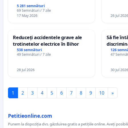
5 281 semnături
69 Semnături / 7 zile
17 May 2026
26 Jul 202
Reduceți accidentele grave ale
Să fie în
trotinetelor electrice în Bihor
discrimin
538 semnături
126 semnă
49 Semnături / 7 zile
47 Semnătu
28 Jul 2026
30 Jul 202
1
2
3
4
5
6
7
8
9
10
»
Petitieonline.com
Punem la dispoziția dvs. găzduirea gratis a petițiile online. Aveți posibili