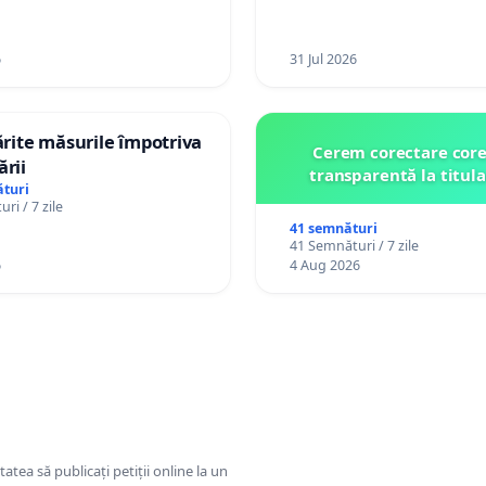
6
31 Jul 2026
tărite măsurile împotriva
Cerem corectare core
ării
transparentă la titula
turi
ri / 7 zile
41 semnături
41 Semnături / 7 zile
6
4 Aug 2026
tatea să publicați petiții online la un