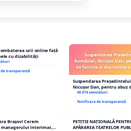
combaterea urii online față
Suspendarea Președi
ele cu dizabilități
României, Nicușor Dan, p
nături
de funcție și discreditare
e de transparență
Suspendarea Președintelui
Nicușor Dan, pentru abuz d
și discreditarea statului
48 074 semnături
Notificare de transparență
era Brașov! Cerem
PETIȚIE NAȚIONALĂ PENTR
 managerului interimar,
APĂRAREA TEATRELOR PUBL