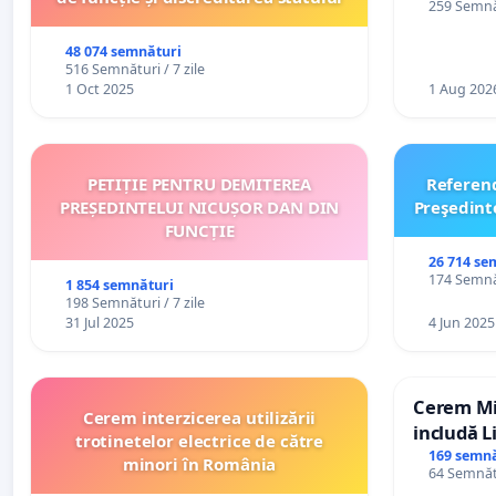
259 Semnăt
către util
48 074 semnături
516 Semnături / 7 zile
1 Oct 2025
1 Aug 202
PETIȚIE PENTRU DEMITEREA
Referen
PREȘEDINTELUI NICUȘOR DAN DIN
Preşedint
FUNCȚIE
26 714 se
174 Semnăt
1 854 semnături
198 Semnături / 7 zile
31 Jul 2025
4 Jun 2025
Cerem Min
Cerem interzicerea utilizării
includă L
trotinetelor electrice de către
alfabetul 
169 semnă
minori în România
64 Semnătu
Republic