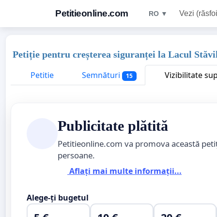
Petitieonline.com
Vezi (răsfoi
RO ▼
Petiție pentru creșterea siguranței la Lacul Stăvi
Petitie
Semnături
Vizibilitate su
15
Publicitate plătită
Petitieonline.com va promova această peti
persoane.
Aflați mai multe informații...
Alege-ți bugetul