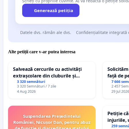
Scrieți cu propriile cuvinte. AI va redacta o petiție soli
Generează petiția
Datele dvs. rămân ale dvs.
Confidențialitate integrată 
Alte petiții care v-ar putea interesa
Salvează cercurile cu activități
Solicităm
extrașcolare din cluburile și
față de p
palatele copiilor
3 320 semnături
7 666 sem
3 320 Semnături / 7 zile
2 457 Semn
4 Aug 2026
29 Jul 202
Petiție c
Suspendarea Președintelui
injuriile,
României, Nicușor Dan, pentru abuz
persoanel
259 semnă
de funcție și discreditarea statului