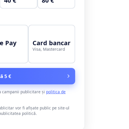
40 €
80 €
e Pay
Card bancar
Visa, Mastercard
ă 5 €
u campanii publicitare și
politica de
citar vor fi afișate public pe site-ul
blicitatea politică.