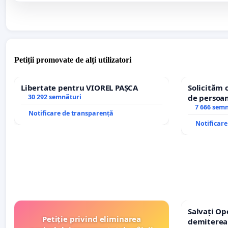
Petiții promovate de alți utilizatori
Libertate pentru VIOREL PAȘCA
Solicităm 
30 292 semnături
de persoan
7 666 sem
Notificare de transparență
Notificar
Salvați Op
Petiție privind eliminarea
demiterea