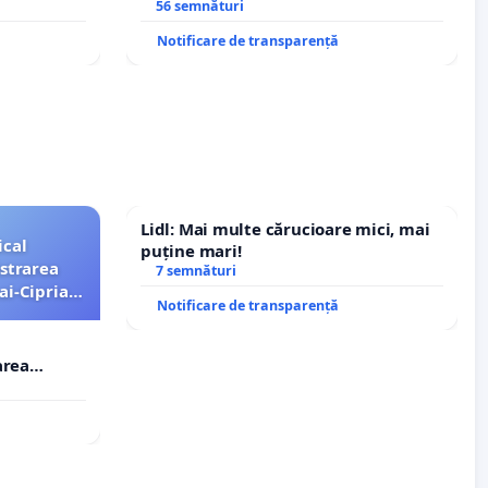
A
Sanatatii
56 semnături
Notificare de transparență
Lidl: Mai multe cărucioare mici, mai
ical
puține mari!
strarea
7 semnături
ai-Ciprian
Notificare de transparență
area
i-Ciprian