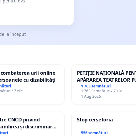
dă pentru dvs.
de la început
 combaterea urii online
PETIȚIE NAȚIONALĂ PE
ersoanele cu dizabilități
APĂRAREA TEATRELOR P
DE REPERTORIU DIN RO
nături
1 763 semnături
ături / 7 zile
1 763 Semnături / 7 zile
6
1 Aug 2026
ătre CNCD privind
Stop cerșetoria
 umilirea și discriminarea
or cu dizabilități de
turi
556 semnături