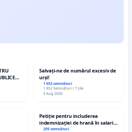
NTRU
Salvați-ne de numărul excesiv de
UBLICE
urși!
MÂNIA
1 652 semnături
1 652 Semnături / 7 zile
5 Aug 2026
Petiție pentru includerea
indemnizației de hrană în salariul
de bază și protejarea gradațiilor
205 semnături