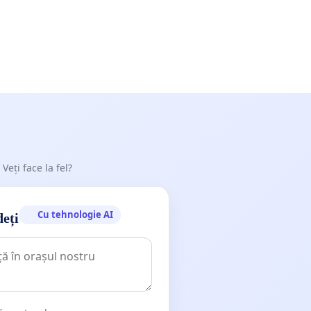
 Veți face la fel?
Cu tehnologie AI
deți