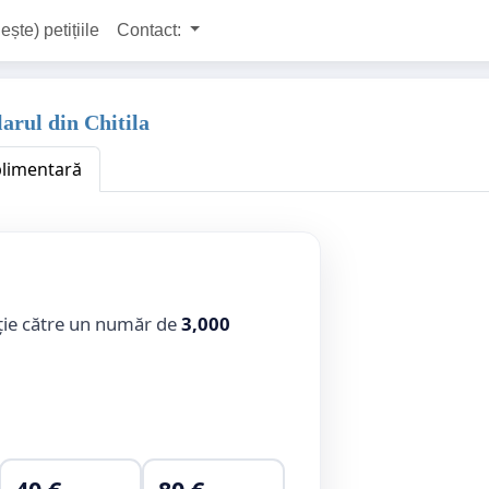
ește) petițiile
Contact:
larul din Chitila
plimentară
ție către un număr de
3,000