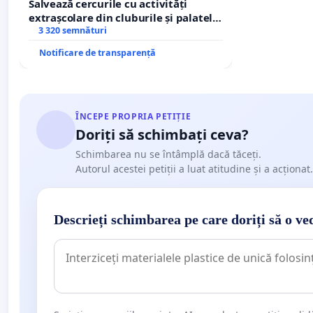
Salvează cercurile cu activități
extrașcolare din cluburile și palatele
copiilor
3 320 semnături
Notificare de transparență
ÎNCEPE PROPRIA PETIȚIE
Doriți să schimbați ceva?
Schimbarea nu se întâmplă dacă tăceți.
Autorul acestei petiții a luat atitudine și a acționat.
Descrieți schimbarea pe care doriți să o ve