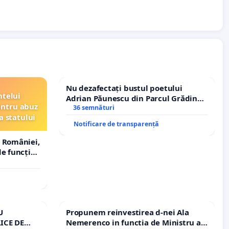
Nu dezafectați bustul poetului
ntelui
Adrian Păunescu din Parcul Grădina
entru abuz
Icoanei! Stop cenzurii culturale!
36 semnături
a statului
Notificare de transparență
 României,
e funcție
U
Propunem reinvestirea d-nei Ala
ICE DE
Nemerenco in functia de Ministru al