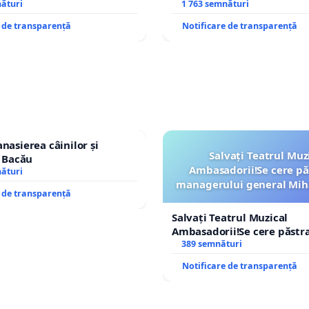
cian-Marius!
nături
REPERTORIU DIN ROMÂNI
1 763 semnături
e de transparență
Notificare de transparență
nasierea câinilor și
Salvați Teatrul Muz
n Bacău
Ambasadorii!Se cere pă
nături
managerului general Mih
e de transparență
ROGOJAN
Salvați Teatrul Muzical
Ambasadorii!Se cere păstr
managerului general Miha
389 semnături
ROGOJAN
Notificare de transparență