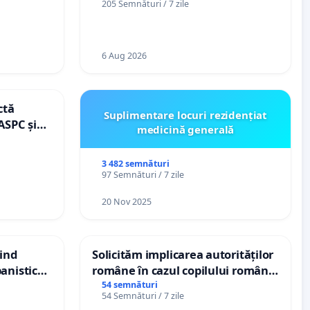
205 Semnături / 7 zile
de vechime pentru asistenții
personali
6 Aug 2026
ctă
Suplimentare locuri rezidențiat
ASPC și
medicină generală
3 482 semnături
97 Semnături / 7 zile
20 Nov 2025
vind
Solicităm implicarea autorităților
anistic
române în cazul copilului român
veni
Wiliam Kristian Gheorghe, aflat în
54 semnături
54 Semnături / 7 zile
plasament în Danemarca de 12