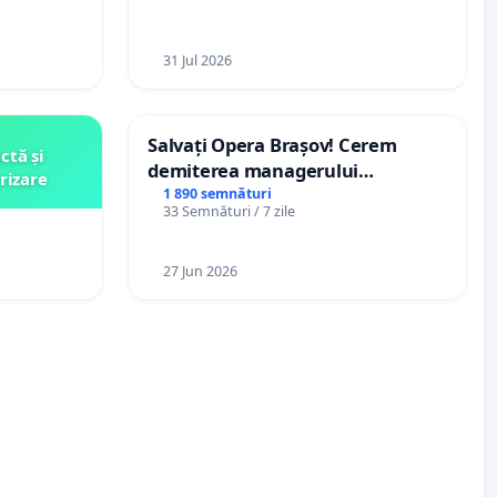
ani
31 Jul 2026
Salvați Opera Brașov! Cerem
ctă și
demiterea managerului
rizare
interimar, Petrean Lucian-Marius!
1 890 semnături
33 Semnături / 7 zile
27 Jun 2026