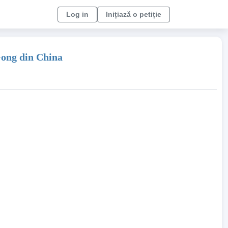
Log in
Inițiază o petiție
Gong din China