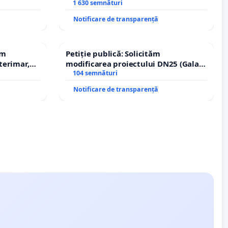
1 630 semnături
Notificare de transparență
em
Petiție publică: Solicităm
terimar,
modificarea proiectului DN25 (Galați
– Hanu Conachi) prin devierea
104 semnături
traseului în afara localităților!
Notificare de transparență