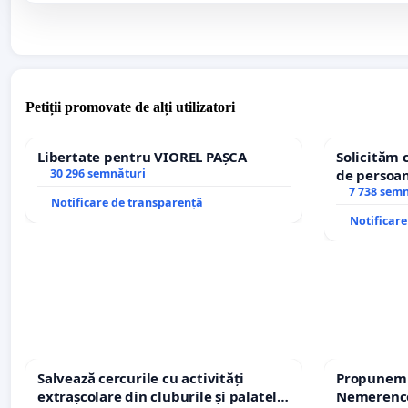
Petiții promovate de alți utilizatori
Libertate pentru VIOREL PAȘCA
Solicităm 
30 296 semnături
de persoan
7 738 sem
Notificare de transparență
Notificar
Salvează cercurile cu activități
Propunem r
extrașcolare din cluburile și palatele
Nemerenco 