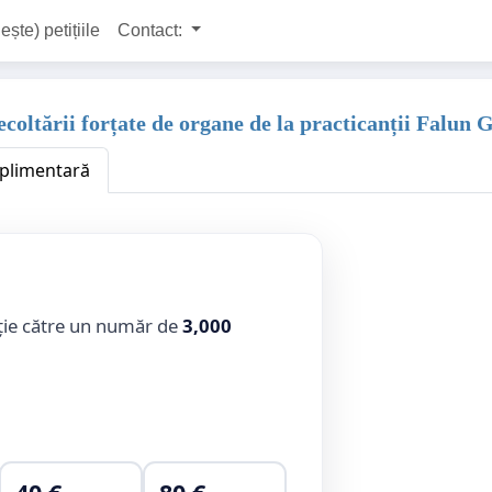
ește) petițiile
Contact:
oltării forțate de organe de la practicanții Falun 
uplimentară
ție către un număr de
3,000