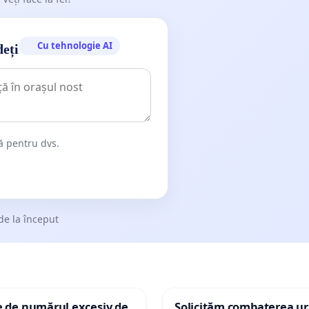
Cu tehnologie AI
deți
dă pentru dvs.
de la început
e de numărul excesiv de
Solicităm combaterea uri