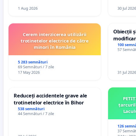
1 Aug 2026
30 Jul 202
Obiecții 
Cerem interzicerea utilizării
modificar
trotinetelor electrice de către
General a
100 semnă
minori în România
57 Semnătu
5 283 semnături
69 Semnături / 7 zile
17 May 2026
31 Jul 202
Reduceți accidentele grave ale
PETIȚ
trotinetelor electrice în Bihor
țarcuri
538 semnături
Lacul
44 Semnături / 7 zile
comun
126 semnă
37 Semnătu