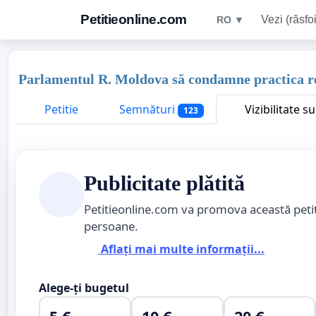
Petitieonline.com
Vezi (răsfoi
RO ▼
Parlamentul R. Moldova să condamne practica rec
Petitie
Semnături
Vizibilitate s
123
Publicitate plătită
Petitieonline.com va promova această peti
persoane.
Aflați mai multe informații...
Alege-ți bugetul