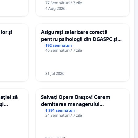
77 Semnături / 7 zile
4 Aug 2026
lor și
Asigurați salarizare corectă
pentru psihologii din DGASPC și
spitale
192 semnături
46 Semnături / 7 zile
31 Jul 2026
ației să
Salvați Opera Brașov! Cerem
și
demiterea managerului
e din
interimar, Petrean Lucian-Marius!
1 891 semnături
34 Semnături / 7 zile