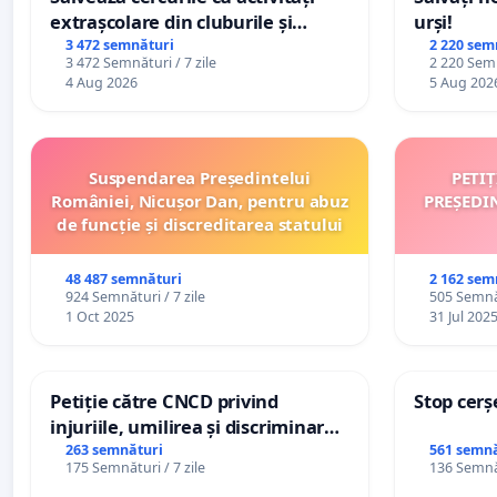
extrașcolare din cluburile și
urși!
palatele copiilor
3 472 semnături
2 220 sem
3 472 Semnături / 7 zile
2 220 Semn
4 Aug 2026
5 Aug 202
Suspendarea Președintelui
PETI
României, Nicușor Dan, pentru abuz
PREȘEDI
de funcție și discreditarea statului
48 487 semnături
2 162 sem
924 Semnături / 7 zile
505 Semnăt
1 Oct 2025
31 Jul 202
Petiție către CNCD privind
Stop cerș
injuriile, umilirea și discriminarea
persoanelor cu dizabilități de
263 semnături
561 semnă
175 Semnături / 7 zile
136 Semnăt
către utilizatorul TikTok „Gorici”