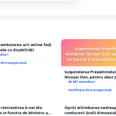
combaterea urii online față
Suspendarea Președi
ele cu dizabilități
României, Nicușor Dan, p
nături
de funcție și discreditare
e de transparență
Suspendarea Președintelui
Nicușor Dan, pentru abuz d
și discreditarea statului
48 487 semnături
Notificare de transparență
einvestirea d-nei Ala
Opriți schimbarea nedreap
in functia de Ministru al
conducerii Școlii Gimnazia