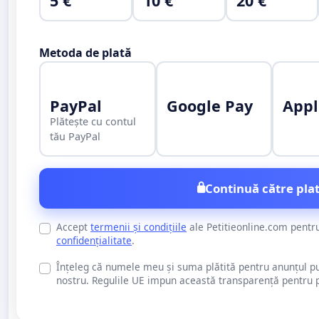
5 €
10 €
20 €
Metoda de plată
PayPal
Google Pay
Appl
Plătește cu contul
tău PayPal
Continuă către plat
Accept
termenii și condițiile
ale Petitieonline.com pentr
confidențialitate
.
Înțeleg că numele meu și suma plătită pentru anunțul publi
nostru. Regulile UE impun această transparență pentru pu