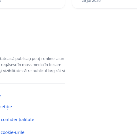
6
26 Jul 2026
tatea să publicați petiții online la un
se regăsesc în mass media în fiecare
 vizibilitate către publicul larg cât și
e
petiție
 confidențialitate
 cookie-urile