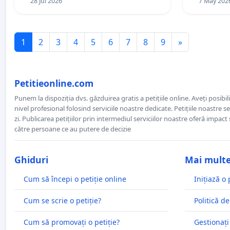
28 Jul 2026
7 May 202
1
2
3
4
5
6
7
8
9
»
Petitieonline.com
Punem la dispoziția dvs. găzduirea gratis a petițiile online. Aveți posibili
nivel profesional folosind serviciile noastre dedicate. Petițiile noastre 
zi. Publicarea petițiilor prin intermediul serviciilor noastre oferă impact și
către persoane ce au putere de decizie
Ghiduri
Mai mult
Cum să începi o petiție online
Inițiază o 
Cum se scrie o petiție?
Politică de
Cum să promovați o petiție?
Gestionați