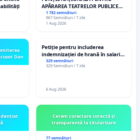
abilități
APĂRAREA TEATRELOR PUBLICE
DE REPERTORIU DIN ROMÂNIA
1 782 semnături
967 Semnături / 7 zile
1 Aug 2026
Petiție pentru includerea
emiterea
indemnizației de hrană în salariul
icusor Dan
de bază și protejarea gradațiilor
329 semnături
329 Semnături / 7 zile
de vechime pentru asistenții
personali
6 Aug 2026
idențiat
Cerem corectare corectă și
lă
transparentă la titularizare
77 semnături