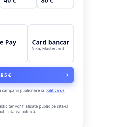
40 €
80 €
e Pay
Card bancar
Visa, Mastercard
ă 5 €
u campanii publicitare și
politica de
citar vor fi afișate public pe site-ul
blicitatea politică.