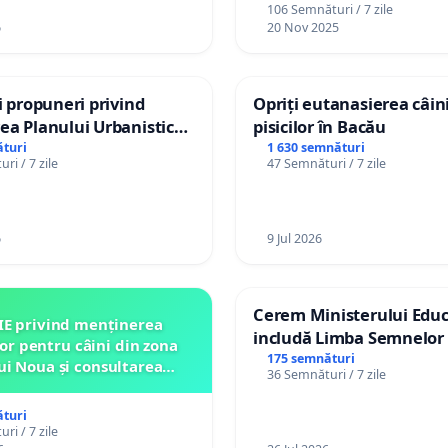
106 Semnături / 7 zile
6
20 Nov 2025
și propuneri privind
Opriți eutanasierea câini
ea Planului Urbanistic
pisicilor în Bacău
l orașului Ialoveni
turi
1 630 semnături
ri / 7 zile
47 Semnături / 7 zile
6
9 Jul 2026
Cerem Ministerului Educ
IE privind menținerea
includă Limba Semnelor 
lor pentru câini din zona
alfabetul Braille în școlil
175 semnături
ui Noua și consultarea
36 Semnături / 7 zile
Republica Moldova!
ității înainte de orice
relocare
turi
ri / 7 zile