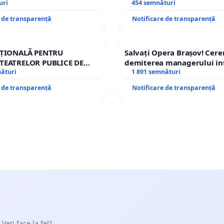
uri
454 semnături
e de transparență
Notificare de transparență
AȚIONALĂ PENTRU
Salvați Opera Brașov! Cer
TEATRELOR PUBLICE DE
demiterea managerului in
IU DIN ROMÂNIA
nături
Petrean Lucian-Marius!
1 891 semnături
e de transparență
Notificare de transparență
 Veți face la fel?