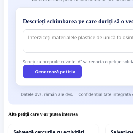
Descrieți schimbarea pe care doriți să o ve
Scrieți cu propriile cuvinte. AI va redacta o petiție soli
Generează petiția
Datele dvs. rămân ale dvs.
Confidențialitate integrată 
Alte petiții care v-ar putea interesa
Salvează cercurile cu activități
Salvați-n