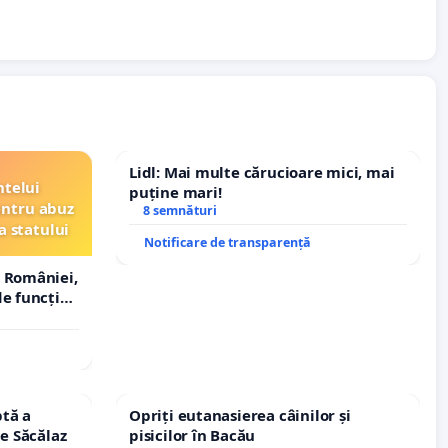
Lidl: Mai multe cărucioare mici, mai
ntelui
puține mari!
entru abuz
8 semnături
a statului
Notificare de transparență
 României,
e funcție
tă a
Opriți eutanasierea câinilor și
le Săcălaz
pisicilor în Bacău