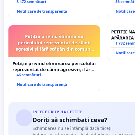
copiilor
3 472 semnături
Sanatatii
56 semnăt
Notificare de transparență
Notificar
PETIȚIE N
Petiție privind eliminarea
APĂRAREA 
pericolului reprezentat de câinii
REPERTOR
1 782 sem
agresivi și fără stăpân din comuna
Notificar
Tunari
Petiție privind eliminarea pericolului
reprezentat de câinii agresivi și fără
stăpân din comuna Tunari
46 semnături
Notificare de transparență
ÎNCEPE PROPRIA PETIȚIE
Doriți să schimbați ceva?
Schimbarea nu se întâmplă dacă tăceți.
Autorul acestei petiții a luat atitudine și a acționat.