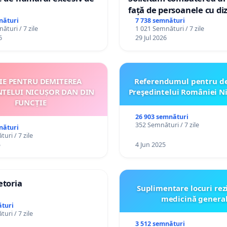
față de persoanele cu diz
nături
7 738 semnături
ături / 7 zile
1 021 Semnături / 7 zile
6
29 Jul 2026
ȚIE PENTRU DEMITEREA
Referendumul pentru d
NTELUI NICUȘOR DAN DIN
Preşedintelui României N
FUNCȚIE
26 903 semnături
352 Semnături / 7 zile
nături
uri / 7 zile
5
4 Jun 2025
etoria
Suplimentare locuri rez
medicină genera
turi
uri / 7 zile
3 512 semnături