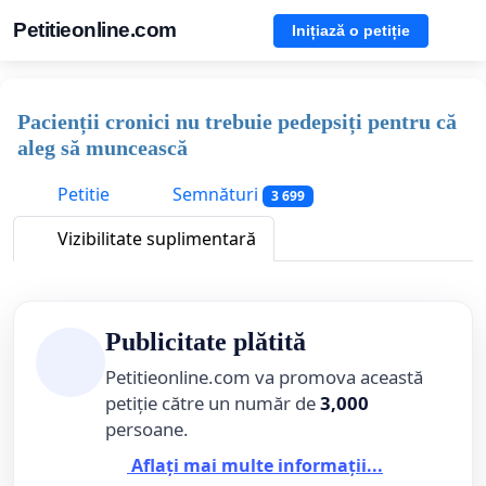
Petitieonline.com
Inițiază o petiție
Pacienții cronici nu trebuie pedepsiți pentru că
aleg să muncească
Petitie
Semnături
3 699
Vizibilitate suplimentară
Publicitate plătită
Petitieonline.com va promova această
petiție către un număr de
3,000
persoane.
Aflați mai multe informații...