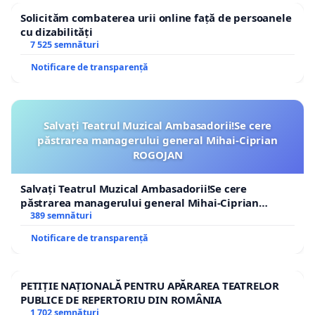
Solicităm combaterea urii online față de persoanele
cu dizabilități
7 525 semnături
Notificare de transparență
Salvați Teatrul Muzical Ambasadorii!Se cere
păstrarea managerului general Mihai-Ciprian
ROGOJAN
Salvați Teatrul Muzical Ambasadorii!Se cere
păstrarea managerului general Mihai-Ciprian
ROGOJAN
389 semnături
Notificare de transparență
PETIȚIE NAȚIONALĂ PENTRU APĂRAREA TEATRELOR
PUBLICE DE REPERTORIU DIN ROMÂNIA
1 702 semnături