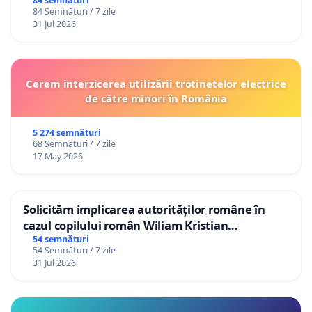
84 semnături
84 Semnături / 7 zile
31 Jul 2026
Cerem interzicerea utilizării trotinetelor electrice
de către minori în România
5 274 semnături
68 Semnături / 7 zile
17 May 2026
Solicităm implicarea autorităților române în
cazul copilului român Wiliam Kristian
Gheorghe, aflat în plasament în Danemarca de
54 semnături
54 Semnături / 7 zile
12 ani
31 Jul 2026