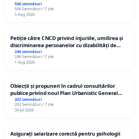
506 semnături
506 Semnături / 7 zile
5 Aug 2026
Petiție către CNCD privind injuriile, umilirea și
discriminarea persoanelor cu dizabilități de
către utilizatorul TikTok „Gorici”
246 semnături
246 Semnături / 7 zile
1 Aug 2026
Obiecții și propuneri în cadrul consultărilor
publice privind noul Plan Urbanistic General
(PUG) Ialoveni
202 semnături
202 Semnături / 7 zile
30 Jul 2026
Asigurați salarizare corectă pentru psihologii