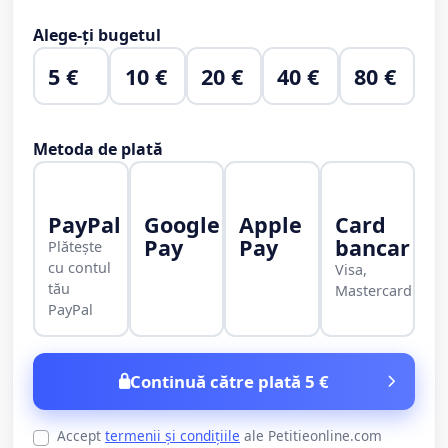
Alege-ți bugetul
5 €
10 €
20 €
40 €
80 €
Metoda de plată
PayPal
Google
Apple
Card
Pay
Pay
bancar
Plătește
cu contul
Visa,
tău
Mastercard
PayPal
Continuă către plată 5 €
Accept
termenii și condițiile
ale Petitieonline.com