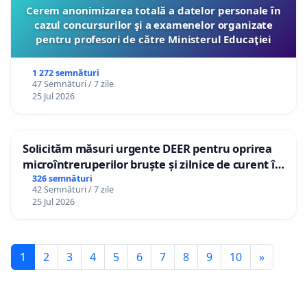
Cerem anonimizarea totală a datelor personale în
cazul concursurilor şi a examenelor organizate
pentru profesori de către Ministerul Educaţiei
1 272 semnături
47 Semnături / 7 zile
25 Jul 2026
Solicităm măsuri urgente DEER pentru oprirea
microîntreruperilor bruște și zilnice de curent în
Sâncraiu de Mureș și Nazna
326 semnături
42 Semnături / 7 zile
25 Jul 2026
1
2
3
4
5
6
7
8
9
10
»