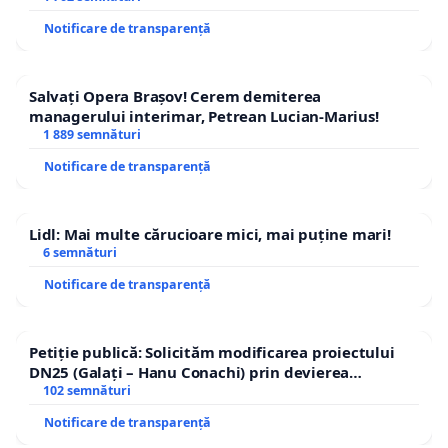
Notificare de transparență
Salvați Opera Brașov! Cerem demiterea
managerului interimar, Petrean Lucian-Marius!
1 889 semnături
Notificare de transparență
Lidl: Mai multe cărucioare mici, mai puține mari!
6 semnături
Notificare de transparență
Petiție publică: Solicităm modificarea proiectului
DN25 (Galați – Hanu Conachi) prin devierea
traseului în afara localităților!
102 semnături
Notificare de transparență