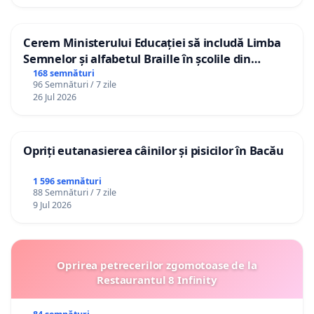
Cerem Ministerului Educației să includă Limba
Semnelor și alfabetul Braille în școlile din
Republica Moldova!
168 semnături
96 Semnături / 7 zile
26 Jul 2026
Opriți eutanasierea câinilor și pisicilor în Bacău
1 596 semnături
88 Semnături / 7 zile
9 Jul 2026
Oprirea petrecerilor zgomotoase de la
Restaurantul 8 Infinity