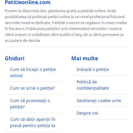
Petitieonline.com
Punem la dispoziția dvs. găzduirea gratis a petițiile online. Aveți
posibilitatea să publicați petiții online la un nivel profesional folosind
serviciile noastre dedicate. Petițiile noastre se regăsesc în mass media
în fiecare zi. Publicarea petițiilor prin intermediul serviciilor noastre
oferă impact și vizibilitate către publicul larg cât și către persoane ce
au putere de decizie
Ghiduri
Mai multe
Cum să începi o petiție
Inițiază o petiție
online
Politică de
Cum se scrie o petiție?
confidențialitate
Cum să promovați o
Gestionați cookie-urile
petiție?
Despre noi
Cum să obții apariții în
presă pentru petiția ta