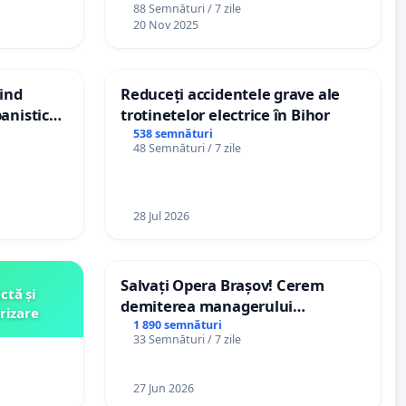
88 Semnături / 7 zile
20 Nov 2025
vind
Reduceți accidentele grave ale
anistic
trotinetelor electrice în Bihor
veni
538 semnături
48 Semnături / 7 zile
28 Jul 2026
Salvați Opera Brașov! Cerem
ctă și
demiterea managerului
rizare
interimar, Petrean Lucian-Marius!
1 890 semnături
33 Semnături / 7 zile
27 Jun 2026