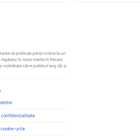
tatea să publicați petiții online la un
se regăsesc în mass media în fiecare
 vizibilitate către publicul larg cât și
e
petiție
 confidențialitate
 cookie-urile