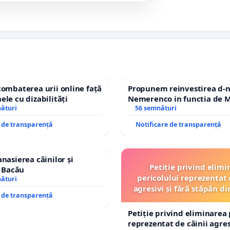
combaterea urii online față
Propunem reinvestirea d-n
ele cu dizabilități
Nemerenco in functia de M
nături
Sanatatii
56 semnături
e de transparență
Notificare de transparență
nasierea câinilor și
Petiție privind elimi
n Bacău
pericolului reprezentat 
nături
agresivi și fără stăpân 
e de transparență
Tunari
Petiție privind eliminarea 
reprezentat de câinii agresi