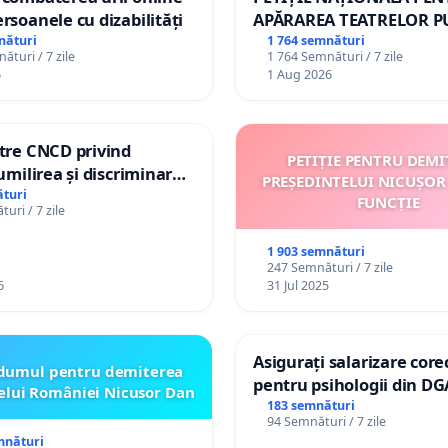
ersoanele cu dizabilități
APĂRAREA TEATRELOR P
DE REPERTORIU DIN RO
nături
1 764 semnături
ături / 7 zile
1 764 Semnături / 7 zile
6
1 Aug 2026
ătre CNCD privind
PETIȚIE PENTRU DEMI
 umilirea și discriminarea
PREȘEDINTELUI NICUȘOR
or cu dizabilități de
turi
FUNCȚIE
uri / 7 zile
izatorul TikTok „Gorici”
1 903 semnături
247 Semnături / 7 zile
6
31 Jul 2025
Asigurați salarizare core
dumul pentru demiterea
pentru psihologii din DG
elui României Nicusor Dan
spitale
183 semnături
94 Semnături / 7 zile
mnături