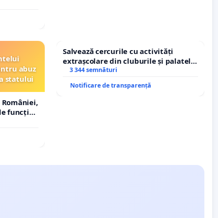
Salvează cercurile cu activități
ntelui
extrașcolare din cluburile și palatele
entru abuz
copiilor
3 344 semnături
a statului
Notificare de transparență
 României,
e funcție