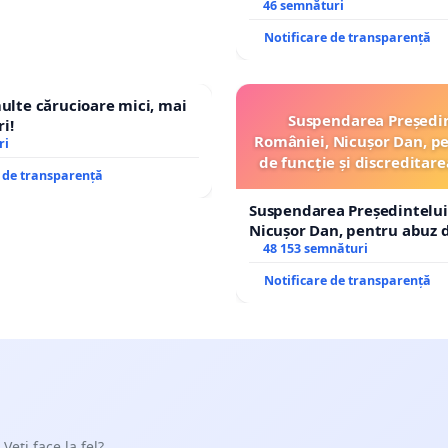
stăpân din comuna Tunari
46 semnături
Notificare de transparență
multe cărucioare mici, mai
Suspendarea Președi
i!
României, Nicușor Dan, p
ri
de funcție și discreditare
e de transparență
Suspendarea Președintelui
Nicușor Dan, pentru abuz d
și discreditarea statului
48 153 semnături
Notificare de transparență
 Veți face la fel?