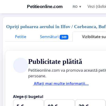
Petitieonline.com
Vezi (răsfoi
RO ▼
Opriți poluarea aerului în Ilfov / Corbeanca, Bu
Petitie
Semnături
Vizibilitate s
349
Publicitate plătită
Petitieonline.com va promova această peti
persoane.
Aflați mai multe informații...
Alege-ți bugetul