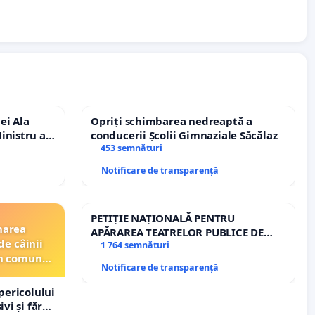
ei Ala
Opriți schimbarea nedreaptă a
inistru al
conducerii Școlii Gimnaziale Săcălaz
453 semnături
Notificare de transparență
PETIȚIE NAȚIONALĂ PENTRU
narea
APĂRAREA TEATRELOR PUBLICE DE
de câinii
REPERTORIU DIN ROMÂNIA
1 764 semnături
din comuna
Notificare de transparență
pericolului
vi și fără