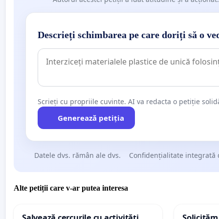
Descrieți schimbarea pe care doriți să o ve
Scrieți cu propriile cuvinte. AI va redacta o petiție soli
Generează petiția
Datele dvs. rămân ale dvs.
Confidențialitate integrată 
Alte petiții care v-ar putea interesa
Salvează cercurile cu activități
Solicităm