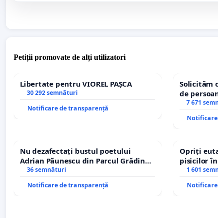
Petiții promovate de alți utilizatori
Libertate pentru VIOREL PAȘCA
Solicităm 
30 292 semnături
de persoan
7 671 sem
Notificare de transparență
Notificar
Nu dezafectați bustul poetului
Opriți euta
Adrian Păunescu din Parcul Grădina
pisicilor î
Icoanei! Stop cenzurii culturale!
36 semnături
1 601 sem
Notificare de transparență
Notificar