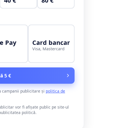
40 €
80 €
e Pay
Card bancar
Visa, Mastercard
ă 5 €
u campanii publicitare și
politica de
citar vor fi afișate public pe site-ul
blicitatea politică.