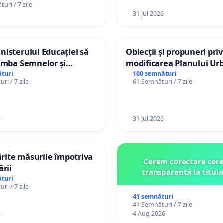
uri / 7 zile
31 Jul 2026
isterului Educației să
Obiecții și propuneri pri
imba Semnelor și
modificarea Planului Urb
Braille în școlile din
General al orașului Ialo
turi
100 semnături
ri / 7 zile
61 Semnături / 7 zile
a Moldova!
6
31 Jul 2026
tărite măsurile împotriva
Cerem corectare core
ării
transparentă la titula
turi
ri / 7 zile
41 semnături
41 Semnături / 7 zile
6
4 Aug 2026