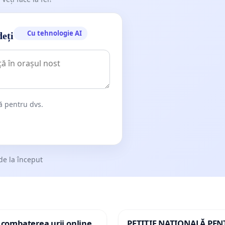
Cu tehnologie AI
deți
dă pentru dvs.
de la început
 combaterea urii online
PETIȚIE NAȚIONALĂ PE