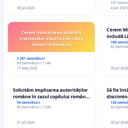
191 Semnăt
30 Jul 2026
4 Jun 2025
Cerem Min
Cerem interzicerea utilizării
includă L
trotinetelor electrice de către
alfabetul 
169 semnă
minori în România
62 Semnătu
Republic
5 281 semnături
69 Semnături / 7 zile
17 May 2026
26 Jul 202
Solicităm implicarea autorităților
Să fie în
române în cazul copilului român
discrimin
Wiliam Kristian Gheorghe, aflat în
54 semnături
126 semnă
45 Semnături / 7 zile
43 Semnătu
plasament în Danemarca de 12
ani
31 Jul 2026
30 Jul 202