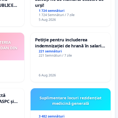
UBLICE
urși!
MÂNIA
1 724 semnături
1 724 Semnături / 7 zile
5 Aug 2026
Petiție pentru includerea
TEREA
indemnizației de hrană în salariul
 DAN DIN
de bază și protejarea gradațiilor
221 semnături
221 Semnături / 7 zile
de vechime pentru asistenții
personali
6 Aug 2026
ctă
Suplimentare locuri rezidențiat
ASPC și
medicină generală
3 482 semnături