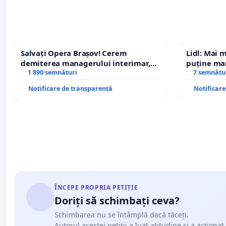
Salvați Opera Brașov! Cerem
Lidl: Mai 
demiterea managerului interimar,
puține mar
Petrean Lucian-Marius!
1 890 semnături
7 semnătu
Notificare de transparență
Notificar
ÎNCEPE PROPRIA PETIȚIE
Doriți să schimbați ceva?
Schimbarea nu se întâmplă dacă tăceți.
Autorul acestei petiții a luat atitudine și a acționat.