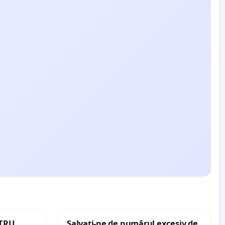
NTRU
Salvați-ne de numărul excesiv de