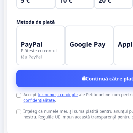
5 €
10 €
20 €
Metoda de plată
PayPal
Google Pay
Appl
Plătește cu contul
tău PayPal
Continuă către plat
Accept
termenii și condițiile
ale Petitieonline.com pentr
confidențialitate
.
Înțeleg că numele meu și suma plătită pentru anunțul publi
nostru. Regulile UE impun această transparență pentru pu