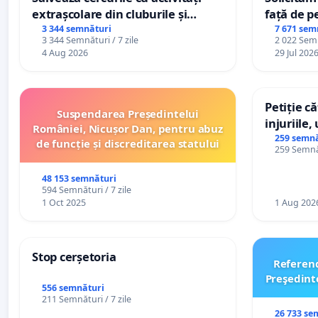
extrașcolare din cluburile și
față de p
palatele copiilor
3 344 semnături
7 671 sem
3 344 Semnături / 7 zile
2 022 Semn
4 Aug 2026
29 Jul 202
Petiție c
Suspendarea Președintelui
injuriile,
României, Nicușor Dan, pentru abuz
persoanel
259 semnă
de funcție și discreditarea statului
259 Semnăt
către util
48 153 semnături
594 Semnături / 7 zile
1 Oct 2025
1 Aug 202
Stop cerșetoria
Referen
Preşedint
556 semnături
211 Semnături / 7 zile
26 733 se