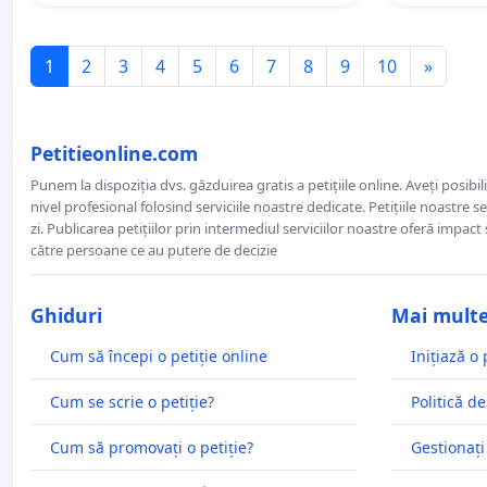
1
2
3
4
5
6
7
8
9
10
»
Petitieonline.com
Punem la dispoziția dvs. găzduirea gratis a petițiile online. Aveți posibili
nivel profesional folosind serviciile noastre dedicate. Petițiile noastre 
zi. Publicarea petițiilor prin intermediul serviciilor noastre oferă impact și
către persoane ce au putere de decizie
Ghiduri
Mai mult
Cum să începi o petiție online
Inițiază o 
Cum se scrie o petiție?
Politică de
Cum să promovați o petiție?
Gestionați