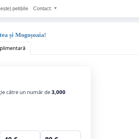
ește) petițiile
Contact:
ftea și Mogoșoaia!
uplimentară
ție către un număr de
3,000