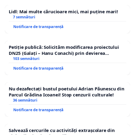
Lidl: Mai multe cărucioare mici, mai puține mari!
7 semnături
Notificare de transparență
Petiție publică: Solicităm modificarea proiectului
DN25 (Galați – Hanu Conachi) prin devierea
traseului în afara localităților!
103 semnături
Notificare de transparență
Nu dezafectați bustul poetului Adrian Păunescu din
Parcul Grădina Icoanei! Stop cenzurii culturale!
36 semnături
Notificare de transparență
Salvează cercurile cu activități extrașcolare din