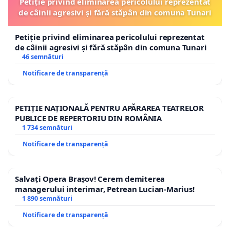
Petiție privind eliminarea pericolului reprezentat
de câinii agresivi și fără stăpân din comuna Tunari
Petiție privind eliminarea pericolului reprezentat
de câinii agresivi și fără stăpân din comuna Tunari
46 semnături
Notificare de transparență
PETIȚIE NAȚIONALĂ PENTRU APĂRAREA TEATRELOR
PUBLICE DE REPERTORIU DIN ROMÂNIA
1 734 semnături
Notificare de transparență
Salvați Opera Brașov! Cerem demiterea
managerului interimar, Petrean Lucian-Marius!
1 890 semnături
Notificare de transparență