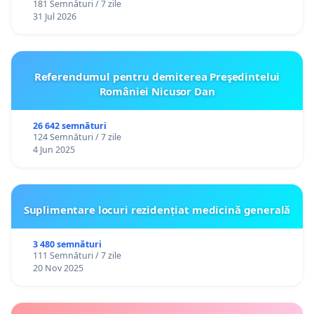
181 Semnături / 7 zile
31 Jul 2026
Referendumul pentru demiterea Preşedintelui
României Nicusor Dan
26 642 semnături
124 Semnături / 7 zile
4 Jun 2025
Suplimentare locuri rezidențiat medicină generală
3 480 semnături
111 Semnături / 7 zile
20 Nov 2025