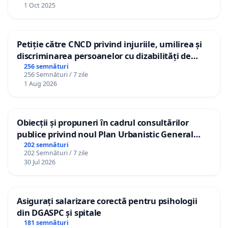
1 Oct 2025
Petiție către CNCD privind injuriile, umilirea și
discriminarea persoanelor cu dizabilități de
către utilizatorul TikTok „Gorici”
256 semnături
256 Semnături / 7 zile
1 Aug 2026
Obiecții și propuneri în cadrul consultărilor
publice privind noul Plan Urbanistic General
(PUG) Ialoveni
202 semnături
202 Semnături / 7 zile
30 Jul 2026
Asigurați salarizare corectă pentru psihologii
din DGASPC și spitale
181 semnături