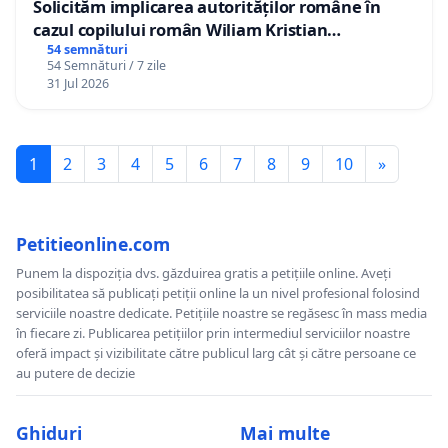
Solicităm implicarea autorităților române în
cazul copilului român Wiliam Kristian
Gheorghe, aflat în plasament în Danemarca de
54 semnături
54 Semnături / 7 zile
12 ani
31 Jul 2026
1
2
3
4
5
6
7
8
9
10
»
Petitieonline.com
Punem la dispoziția dvs. găzduirea gratis a petițiile online. Aveți
posibilitatea să publicați petiții online la un nivel profesional folosind
serviciile noastre dedicate. Petițiile noastre se regăsesc în mass media
în fiecare zi. Publicarea petițiilor prin intermediul serviciilor noastre
oferă impact și vizibilitate către publicul larg cât și către persoane ce
au putere de decizie
Ghiduri
Mai multe