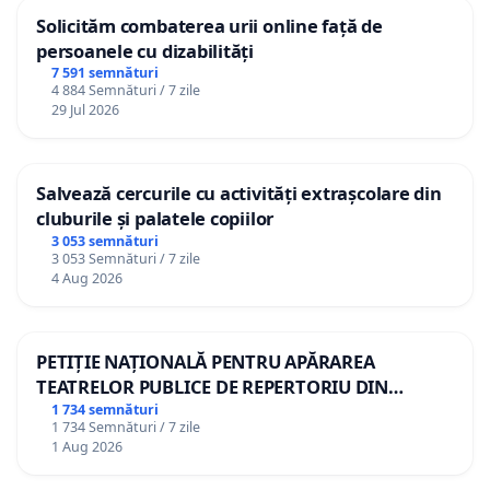
Solicităm combaterea urii online față de
persoanele cu dizabilități
7 591 semnături
4 884 Semnături / 7 zile
29 Jul 2026
Salvează cercurile cu activități extrașcolare din
cluburile și palatele copiilor
3 053 semnături
3 053 Semnături / 7 zile
4 Aug 2026
PETIȚIE NAȚIONALĂ PENTRU APĂRAREA
TEATRELOR PUBLICE DE REPERTORIU DIN
ROMÂNIA
1 734 semnături
1 734 Semnături / 7 zile
1 Aug 2026