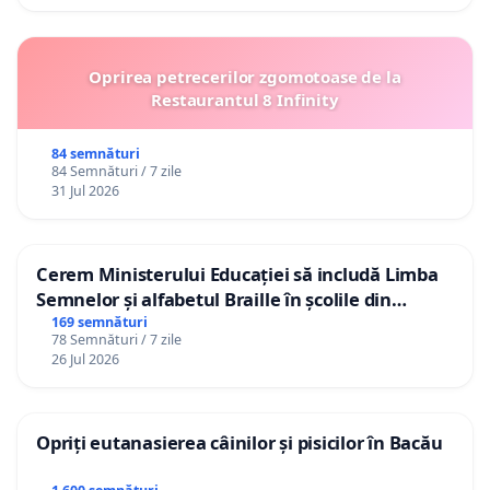
Oprirea petrecerilor zgomotoase de la
Restaurantul 8 Infinity
84 semnături
84 Semnături / 7 zile
31 Jul 2026
Cerem Ministerului Educației să includă Limba
Semnelor și alfabetul Braille în școlile din
Republica Moldova!
169 semnături
78 Semnături / 7 zile
26 Jul 2026
Opriți eutanasierea câinilor și pisicilor în Bacău