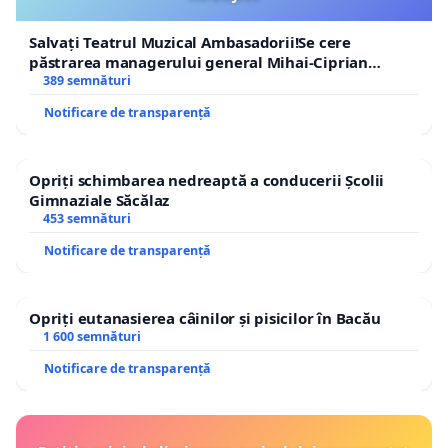
Salvați Teatrul Muzical Ambasadorii!Se cere
păstrarea managerului general Mihai-Ciprian
ROGOJAN
389 semnături
Notificare de transparență
Opriți schimbarea nedreaptă a conducerii Școlii
Gimnaziale Săcălaz
453 semnături
Notificare de transparență
Opriți eutanasierea câinilor și pisicilor în Bacău
1 600 semnături
Notificare de transparență