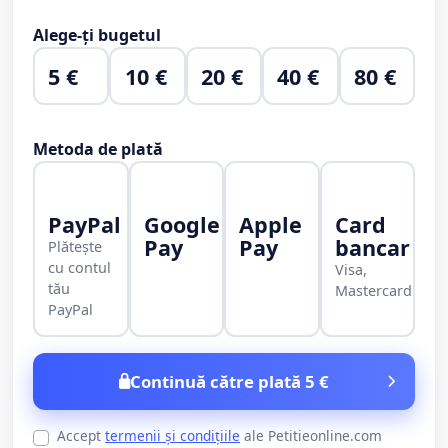
Alege-ți bugetul
5 €
10 €
20 €
40 €
80 €
Metoda de plată
PayPal
Google
Apple
Card
Pay
Pay
bancar
Plătește
cu contul
Visa,
tău
Mastercard
PayPal
Continuă către plată 5 €
Accept
termenii și condițiile
ale Petitieonline.com