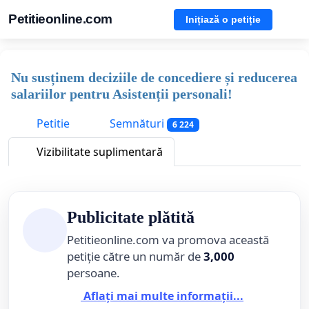
Petitieonline.com
Inițiază o petiție
Nu susținem deciziile de concediere și reducerea
salariilor pentru Asistenții personali!
Petitie
Semnături
6 224
Vizibilitate suplimentară
Publicitate plătită
Petitieonline.com va promova această
petiție către un număr de
3,000
persoane.
Aflați mai multe informații...