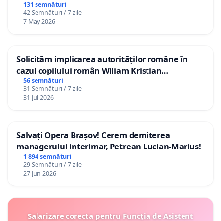
131 semnături
42 Semnături / 7 zile
7 May 2026
Solicităm implicarea autorităților române în
cazul copilului român Wiliam Kristian
Gheorghe, aflat în plasament în Danemarca de
56 semnături
31 Semnături / 7 zile
12 ani
31 Jul 2026
Salvați Opera Brașov! Cerem demiterea
managerului interimar, Petrean Lucian-Marius!
1 894 semnături
29 Semnături / 7 zile
27 Jun 2026
Salarizare corecta pentru Funcția de Asistent