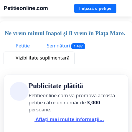
Petitieonline.com
Inițiază o petiție
Ne vrem mimul înapoi și îl vrem în Piața Mare.
Petitie
Semnături
1 487
Vizibilitate suplimentară
Publicitate plătită
Petitieonline.com va promova această
petiție către un număr de
3,000
persoane.
Aflați mai multe informații...