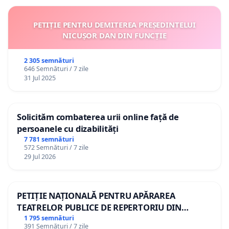
PETIȚIE PENTRU DEMITEREA PREȘEDINTELUI
NICUȘOR DAN DIN FUNCȚIE
2 305 semnături
646 Semnături / 7 zile
31 Jul 2025
Solicităm combaterea urii online față de
persoanele cu dizabilități
7 781 semnături
572 Semnături / 7 zile
29 Jul 2026
PETIȚIE NAȚIONALĂ PENTRU APĂRAREA
TEATRELOR PUBLICE DE REPERTORIU DIN
ROMÂNIA
1 795 semnături
391 Semnături / 7 zile