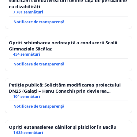
Solicităm combaterea urii online față de persoanele
cu dizabilități
7 781 semnături
Notificare de transparență
Opriți schimbarea nedreaptă a conducerii Școlii
Gimnaziale Săcălaz
454 semnături
Notificare de transparență
Petiție publică: Solicităm modificarea proiectului
DN25 (Galați – Hanu Conachi) prin devierea
traseului în afara localităților!
104 semnături
Notificare de transparență
Opriți eutanasierea câinilor și pisicilor în Bacău
1 635 semnături