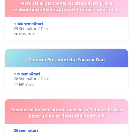
Personal al persoanei cu dizabilități grave,
includerea indemnizației de hrană în salariul de
bază lunar și protejarea gradațiilor de vechime
1 360 semnături
29 Semnături / 7 zile
26 May 2026
Demisia Președintelui Nicușor Dan
179 semnături
28 Semnături / 7 zile
11 Jan 2026
Instalarea de containere închise în Villaverde Alto
pentru a evita deșeurile pe stradă
26 semnături