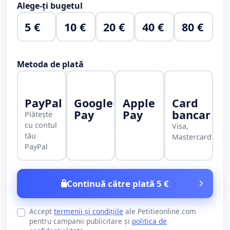
Alege-ți bugetul
5 €
10 €
20 €
40 €
80 €
Metoda de plată
PayPal
Google
Apple
Card
Pay
Pay
bancar
Plătește
cu contul
Visa,
tău
Mastercard
PayPal
Continuă către plată 5 €
Accept
termenii și condițiile
ale Petitieonline.com
pentru campanii publicitare și
politica de