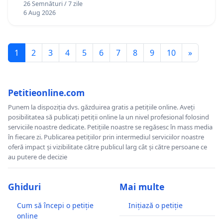
26 Semnături / 7 zile
6 Aug 2026
1
2
3
4
5
6
7
8
9
10
»
Petitieonline.com
Punem la dispoziția dvs. găzduirea gratis a petițiile online. Aveți
posibilitatea să publicați petiții online la un nivel profesional folosind
serviciile noastre dedicate. Petițiile noastre se regăsesc în mass media
în fiecare zi. Publicarea petițiilor prin intermediul serviciilor noastre
oferă impact și vizibilitate către publicul larg cât și către persoane ce
au putere de decizie
Ghiduri
Mai multe
Cum să începi o petiție
Inițiază o petiție
online