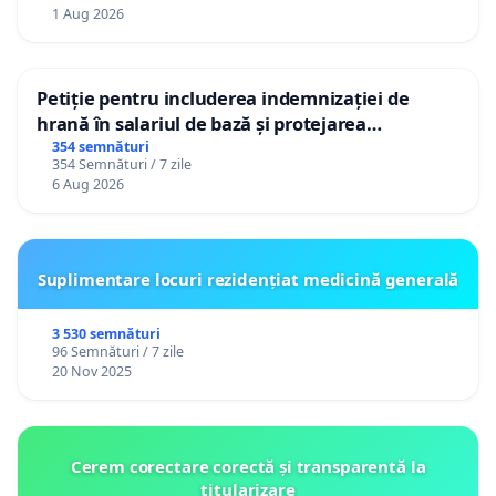
1 Aug 2026
Petiție pentru includerea indemnizației de
hrană în salariul de bază și protejarea
gradațiilor de vechime pentru asistenții
354 semnături
354 Semnături / 7 zile
personali
6 Aug 2026
Suplimentare locuri rezidențiat medicină generală
3 530 semnături
96 Semnături / 7 zile
20 Nov 2025
Cerem corectare corectă și transparentă la
titularizare