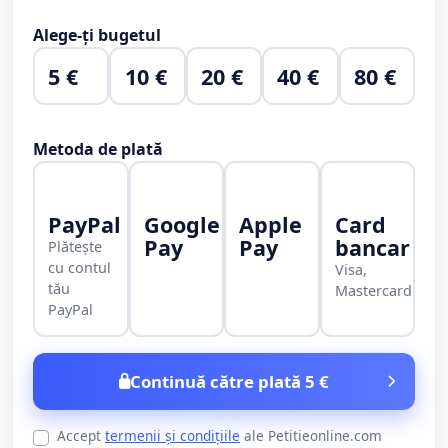
Alege-ți bugetul
5 €
10 €
20 €
40 €
80 €
Metoda de plată
PayPal
Google
Apple
Card
Pay
Pay
bancar
Plătește
cu contul
Visa,
tău
Mastercard
PayPal
Continuă către plată 5 €
Accept
termenii și condițiile
ale Petitieonline.com