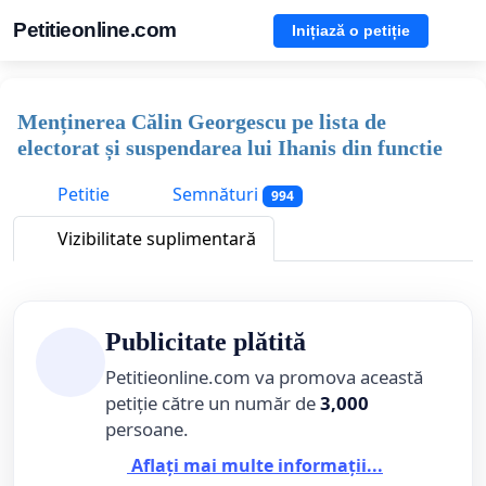
Petitieonline.com
Inițiază o petiție
Menținerea Călin Georgescu pe lista de
electorat și suspendarea lui Ihanis din functie
Petitie
Semnături
994
Vizibilitate suplimentară
Publicitate plătită
Petitieonline.com va promova această
petiție către un număr de
3,000
persoane.
Aflați mai multe informații...