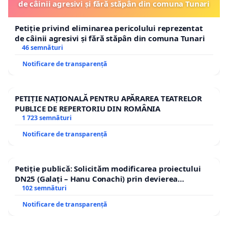
de câinii agresivi și fără stăpân din comuna Tunari
Petiție privind eliminarea pericolului reprezentat
de câinii agresivi și fără stăpân din comuna Tunari
46 semnături
Notificare de transparență
PETIȚIE NAȚIONALĂ PENTRU APĂRAREA TEATRELOR
PUBLICE DE REPERTORIU DIN ROMÂNIA
1 723 semnături
Notificare de transparență
Petiție publică: Solicităm modificarea proiectului
DN25 (Galați – Hanu Conachi) prin devierea
traseului în afara localităților!
102 semnături
Notificare de transparență