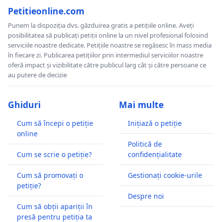
Petitieonline.com
Punem la dispoziția dvs. găzduirea gratis a petițiile online. Aveți
posibilitatea să publicați petiții online la un nivel profesional folosind
serviciile noastre dedicate. Petițiile noastre se regăsesc în mass media
în fiecare zi. Publicarea petițiilor prin intermediul serviciilor noastre
oferă impact și vizibilitate către publicul larg cât și către persoane ce
au putere de decizie
Ghiduri
Mai multe
Cum să începi o petiție
Inițiază o petiție
online
Politică de
Cum se scrie o petiție?
confidențialitate
Cum să promovați o
Gestionați cookie-urile
petiție?
Despre noi
Cum să obții apariții în
presă pentru petiția ta