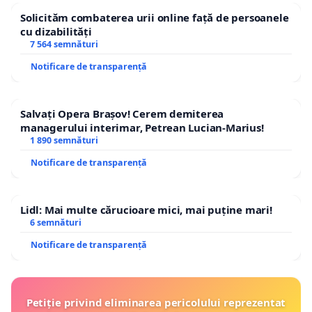
Solicităm combaterea urii online față de persoanele
cu dizabilități
7 564 semnături
Notificare de transparență
Salvați Opera Brașov! Cerem demiterea
managerului interimar, Petrean Lucian-Marius!
1 890 semnături
Notificare de transparență
Lidl: Mai multe cărucioare mici, mai puține mari!
6 semnături
Notificare de transparență
Petiție privind eliminarea pericolului reprezentat