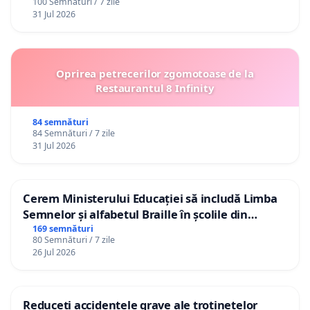
100 Semnături / 7 zile
31 Jul 2026
Oprirea petrecerilor zgomotoase de la
Restaurantul 8 Infinity
84 semnături
84 Semnături / 7 zile
31 Jul 2026
Cerem Ministerului Educației să includă Limba
Semnelor și alfabetul Braille în școlile din
Republica Moldova!
169 semnături
80 Semnături / 7 zile
26 Jul 2026
Reduceți accidentele grave ale trotinetelor