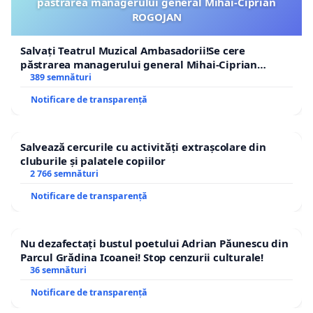
păstrarea managerului general Mihai-Ciprian
ROGOJAN
Salvați Teatrul Muzical Ambasadorii!Se cere
păstrarea managerului general Mihai-Ciprian
ROGOJAN
389 semnături
Notificare de transparență
Salvează cercurile cu activități extrașcolare din
cluburile și palatele copiilor
2 766 semnături
Notificare de transparență
Nu dezafectați bustul poetului Adrian Păunescu din
Parcul Grădina Icoanei! Stop cenzurii culturale!
36 semnături
Notificare de transparență