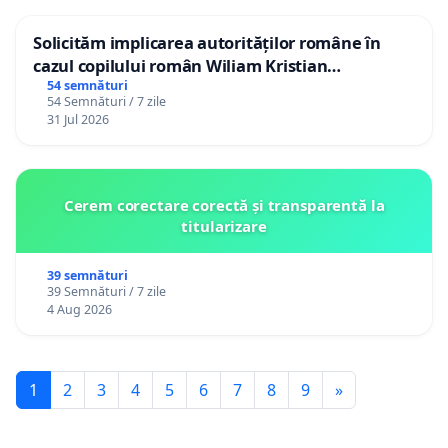
Solicităm implicarea autorităților române în
cazul copilului român Wiliam Kristian
Gheorghe, aflat în plasament în Danemarca de
54 semnături
54 Semnături / 7 zile
12 ani
31 Jul 2026
Cerem corectare corectă și transparentă la
titularizare
39 semnături
39 Semnături / 7 zile
4 Aug 2026
1
2
3
4
5
6
7
8
9
»