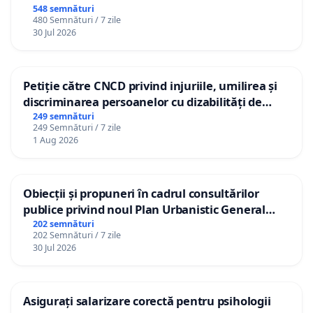
548 semnături
480 Semnături / 7 zile
30 Jul 2026
Petiție către CNCD privind injuriile, umilirea și
discriminarea persoanelor cu dizabilități de
către utilizatorul TikTok „Gorici”
249 semnături
249 Semnături / 7 zile
1 Aug 2026
Obiecții și propuneri în cadrul consultărilor
publice privind noul Plan Urbanistic General
(PUG) Ialoveni
202 semnături
202 Semnături / 7 zile
30 Jul 2026
Asigurați salarizare corectă pentru psihologii