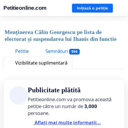
Petitieonline.com
Inițiază o petiție
Menținerea Călin Georgescu pe lista de
electorat și suspendarea lui Ihanis din functie
Petitie
Semnături
994
Vizibilitate suplimentară
Publicitate plătită
Petitieonline.com va promova această
petiție către un număr de
3,000
persoane.
Aflați mai multe informații...