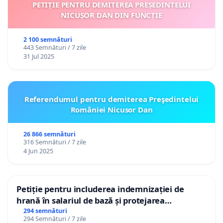
PETIȚIE PENTRU DEMITEREA PREȘEDINTELUI
NICUȘOR DAN DIN FUNCȚIE
2 100 semnături
443 Semnături / 7 zile
31 Jul 2025
Referendumul pentru demiterea Preşedintelui
României Nicusor Dan
26 866 semnături
316 Semnături / 7 zile
4 Jun 2025
Petiție pentru includerea indemnizației de
hrană în salariul de bază și protejarea
gradațiilor de vechime pentru asistenții
294 semnături
294 Semnături / 7 zile