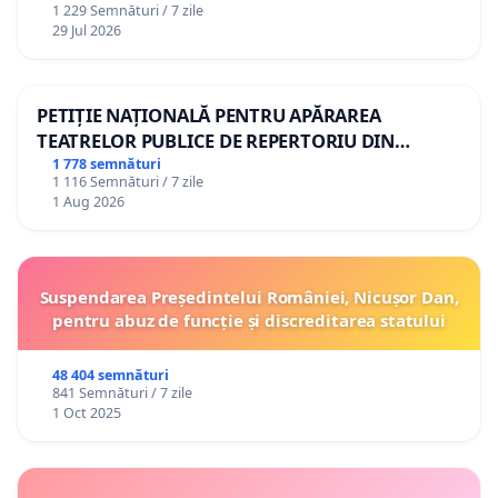
1 229 Semnături / 7 zile
29 Jul 2026
PETIȚIE NAȚIONALĂ PENTRU APĂRAREA
TEATRELOR PUBLICE DE REPERTORIU DIN
ROMÂNIA
1 778 semnături
1 116 Semnături / 7 zile
1 Aug 2026
Suspendarea Președintelui României, Nicușor Dan,
pentru abuz de funcție și discreditarea statului
48 404 semnături
841 Semnături / 7 zile
1 Oct 2025