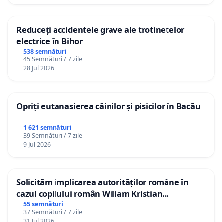
Reduceți accidentele grave ale trotinetelor
electrice în Bihor
538 semnături
45 Semnături / 7 zile
28 Jul 2026
Opriți eutanasierea câinilor și pisicilor în Bacău
1 621 semnături
39 Semnături / 7 zile
9 Jul 2026
Solicităm implicarea autorităților române în
cazul copilului român Wiliam Kristian
Gheorghe, aflat în plasament în Danemarca de
55 semnături
37 Semnături / 7 zile
12 ani
31 Jul 2026