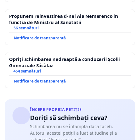
Propunem reinvestirea d-nei Ala Nemerenco in
functia de Ministru al Sanatatii
56 semnături
Notificare de transparență
Opriți schimbarea nedreaptă a conducerii Școlii
Gimnaziale Săcălaz
454 semnături
Notificare de transparență
ÎNCEPE PROPRIA PETIȚIE
Doriți să schimbați ceva?
Schimbarea nu se întâmplă dacă tăceți.
Autorul acestei petiții a luat atitudine și a
acționat. Veți face la fel?