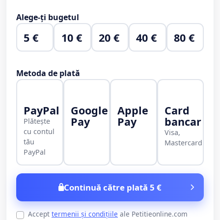
Alege-ți bugetul
5 €
10 €
20 €
40 €
80 €
Metoda de plată
PayPal
Google
Apple
Card
Pay
Pay
bancar
Plătește
cu contul
Visa,
tău
Mastercard
PayPal
Continuă către plată 5 €
Accept
termenii și condițiile
ale Petitieonline.com