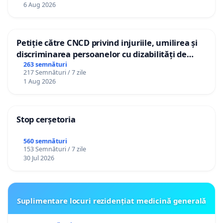
personali
6 Aug 2026
Petiție către CNCD privind injuriile, umilirea și
discriminarea persoanelor cu dizabilități de
către utilizatorul TikTok „Gorici”
263 semnături
217 Semnături / 7 zile
1 Aug 2026
Stop cerșetoria
560 semnături
153 Semnături / 7 zile
30 Jul 2026
Suplimentare locuri rezidențiat medicină generală