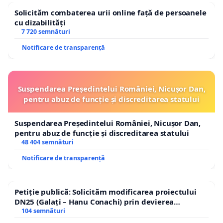
Solicităm combaterea urii online față de persoanele
cu dizabilități
7 720 semnături
Notificare de transparență
Suspendarea Președintelui României, Nicușor Dan,
pentru abuz de funcție și discreditarea statului
Suspendarea Președintelui României, Nicușor Dan,
pentru abuz de funcție și discreditarea statului
48 404 semnături
Notificare de transparență
Petiție publică: Solicităm modificarea proiectului
DN25 (Galați – Hanu Conachi) prin devierea
traseului în afara localităților!
104 semnături