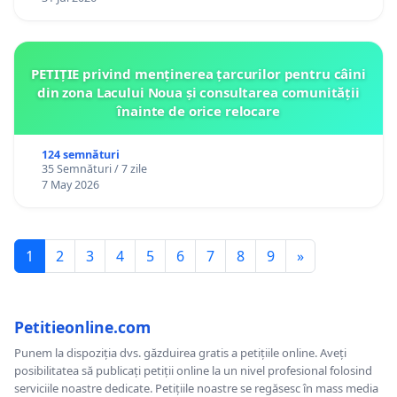
PETIȚIE privind menținerea țarcurilor pentru câini
din zona Lacului Noua și consultarea comunității
înainte de orice relocare
124 semnături
35 Semnături / 7 zile
7 May 2026
1
2
3
4
5
6
7
8
9
»
Petitieonline.com
Punem la dispoziția dvs. găzduirea gratis a petițiile online. Aveți
posibilitatea să publicați petiții online la un nivel profesional folosind
serviciile noastre dedicate. Petițiile noastre se regăsesc în mass media