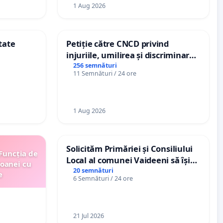
1 Aug 2026
tate
Petiție către CNCD privind
injuriile, umilirea și discriminarea
persoanelor cu dizabilități de
256 semnături
11 Semnături / 24 ore
către utilizatorul TikTok „Gorici”
1 Aug 2026
Solicităm Primăriei și Consiliului
 Funcția de
Local al comunei Vaideeni să își
soanei cu
exercite efectiv atribuțiile legale
20 semnături
e
6 Semnături / 24 ore
și să reprezinte interesele
cetățenilor în raport cu APAVIL
S.A, operatorul serviciului de apă!
21 Jul 2026