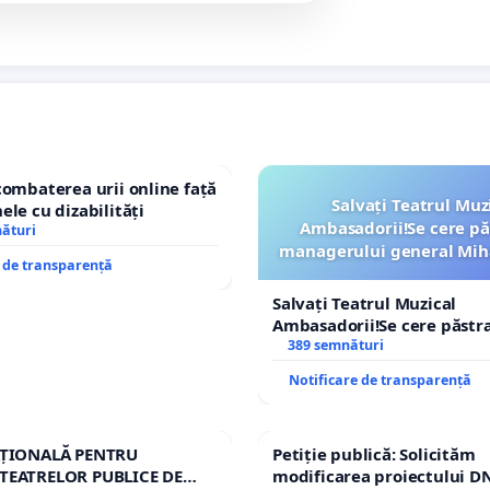
combaterea urii online față
Salvați Teatrul Muz
ele cu dizabilități
Ambasadorii!Se cere pă
nături
managerului general Mih
e de transparență
ROGOJAN
Salvați Teatrul Muzical
Ambasadorii!Se cere păstr
managerului general Miha
389 semnături
ROGOJAN
Notificare de transparență
AȚIONALĂ PENTRU
Petiție publică: Solicităm
TEATRELOR PUBLICE DE
modificarea proiectului DN