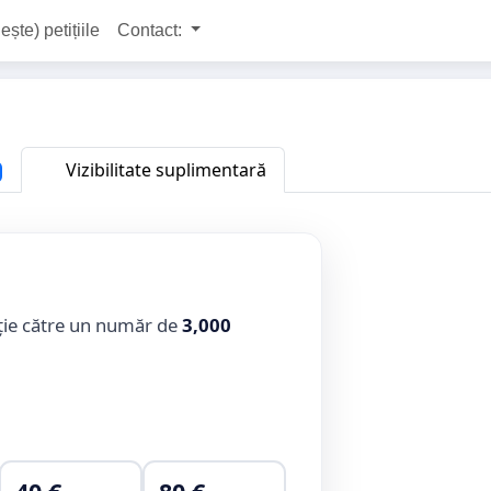
ește) petițiile
Contact:
Vizibilitate suplimentară
ție către un număr de
3,000