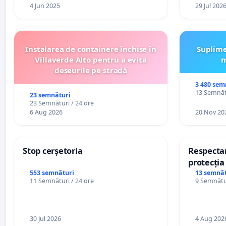
4 Jun 2025
29 Jul 202
Instalarea de containere închise în
Suplime
Villaverde Alto pentru a evita
m
deșeurile pe stradă
3 480 sem
13 Semnătu
23 semnături
23 Semnături / 24 ore
6 Aug 2026
20 Nov 20
Stop cerșetoria
Respectar
protecția 
casino
553 semnături
13 semnăt
11 Semnături / 24 ore
9 Semnătur
30 Jul 2026
4 Aug 202