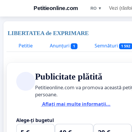
Petitieonline.com
Vezi (răsfoi
RO ▼
LIBERTATEA de EXPRIMARE
Petitie
Anunțuri
Semnături
1
1 592
Publicitate plătită
Petitieonline.com va promova această peti
persoane.
Aflați mai multe informații...
Alege-ți bugetul