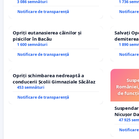
copiilor
3 086 semnături
REPERTOR
1 736 sem
Notificare de transparență
Notificar
Opriți eutanasierea câinilor și
Salvați Op
pisicilor în Bacău
demiterea
1 600 semnături
Petrean Lu
1 890 sem
Notificare de transparență
Notificar
Opriți schimbarea nedreaptă a
Suspe
conducerii Școlii Gimnaziale Săcălaz
României,
453 semnături
de funcți
Notificare de transparență
Suspendar
Nicușor Da
și discredi
47 925 se
Notificar