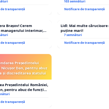
IU DIN ROMÂNIA
nături
– Hanu Conachi) prin devi
103 semnături
traseului în afara localități
e de transparență
Notificare de transparență
era Brașov! Cerem
Lidl: Mai multe cărucioare
 managerului interimar,
puține mari!
cian-Marius!
nături
7 semnături
e de transparență
Notificare de transparență
ndarea Președintelui
 Nicușor Dan, pentru abuz
e și discreditarea statului
ea Președintelui României,
n, pentru abuz de funcție
tarea statului
mnături
e de transparență