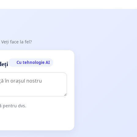
 Veți face la fel?
Cu tehnologie AI
deți
dă pentru dvs.