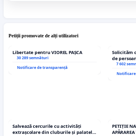
Petiții promovate de alți utilizatori
Libertate pentru VIOREL PAȘCA
Solicităm 
30 289 semnături
de persoan
7 602 sem
Notificare de transparență
Notificar
Salvează cercurile cu activități
PETIȚIE N
extrașcolare din cluburile și palatele
APĂRAREA 