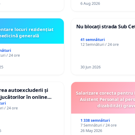
6
6 Aug 2026
Nu blocați strada Sub Ce
ntare locuri rezidențiat
edicină generală
41 semnături
12 Semnături / 24 ore
nături
ri / 24 ore
25
30 Jun 2026
ea autoexcluderii și
Salarizare corecta pentru
jucătorilor în online
Asistent Personal al per
uri
dizabilități grav
i / 24 ore
1 338 semnături
7 Semnături / 24 ore
6
26 May 2026