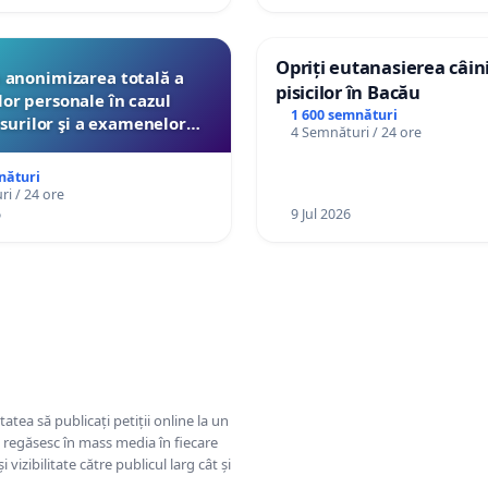
Opriți eutanasierea câini
anonimizarea totală a
pisicilor în Bacău
lor personale în cazul
1 600 semnături
surilor şi a examenelor
4 Semnături / 24 ore
ate pentru profesori de
e Ministerul Educaţiei
nături
i / 24 ore
6
9 Jul 2026
tatea să publicați petiții online la un
se regăsesc în mass media în fiecare
 vizibilitate către publicul larg cât și