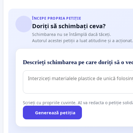
ÎNCEPE PROPRIA PETIȚIE
Doriți să schimbați ceva?
Schimbarea nu se întâmplă dacă tăceți.
Autorul acestei petiții a luat atitudine și a acționat.
Descrieți schimbarea pe care doriți să o ve
Scrieți cu propriile cuvinte. AI va redacta o petiție soli
Generează petiția