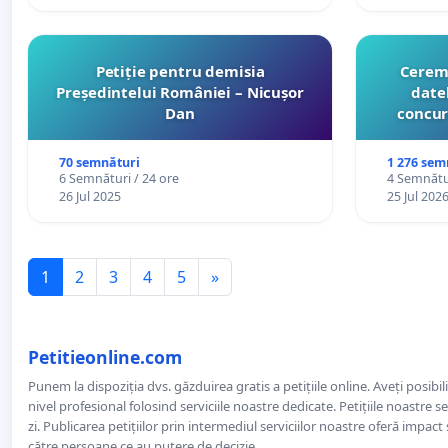
Petiție pentru demisia
Cerem 
Președintelui României – Nicușor
date
Dan
concur
organiz
cătr
70 semnături
1 276 sem
6 Semnături / 24 ore
4 Semnătur
26 Jul 2025
25 Jul 202
1
2
3
4
5
»
Petitieonline.com
Punem la dispoziția dvs. găzduirea gratis a petițiile online. Aveți posibili
nivel profesional folosind serviciile noastre dedicate. Petițiile noastre 
zi. Publicarea petițiilor prin intermediul serviciilor noastre oferă impact și
către persoane ce au putere de decizie