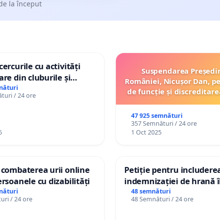
de la început
ercurile cu activități
Suspendarea Președi
are din cluburile și
României, Nicușor Dan, p
opiilor
nături
de funcție și discreditare
uri / 24 ore
47 925 semnături
357 Semnături / 24 ore
6
1 Oct 2025
 combaterea urii online
Petiție pentru includere
ersoanele cu dizabilități
indemnizației de hrană î
de bază și protejarea gra
nături
48 semnături
ri / 24 ore
48 Semnături / 24 ore
de vechime pentru asiste
personali