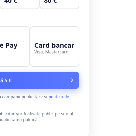
40 €
80 €
e Pay
Card bancar
Visa, Mastercard
ă 5 €
u campanii publicitare și
politica de
citar vor fi afișate public pe site-ul
blicitatea politică.