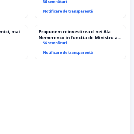
erea
Icoanei! Stop cenzurii culturale!
36 semnături
lor!
Notificare de transparență
 mici, mai
Propunem reinvestirea d-nei Ala
Nemerenco in functia de Ministru al
Sanatatii
56 semnături
Notificare de transparență