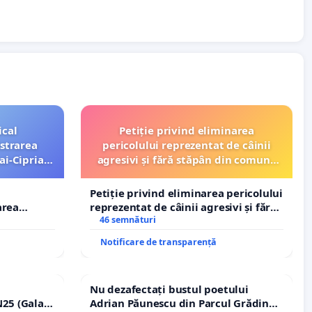
ical
Petiție privind eliminarea
strarea
pericolului reprezentat de câinii
ai-Ciprian
agresivi și fără stăpân din comuna
Tunari
Petiție privind eliminarea pericolului
area
reprezentat de câinii agresivi și fără
i-Ciprian
stăpân din comuna Tunari
46 semnături
Notificare de transparență
Nu dezafectați bustul poetului
25 (Galați
Adrian Păunescu din Parcul Grădina