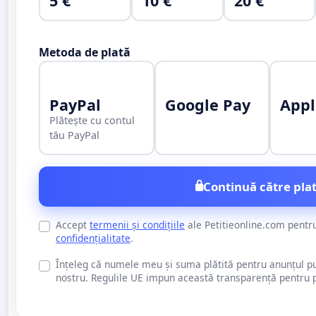
5 €
10 €
20 €
Metoda de plată
PayPal
Google Pay
Appl
Plătește cu contul
tău PayPal
Continuă către plat
Accept
termenii și condițiile
ale Petitieonline.com pentr
confidențialitate
.
Înțeleg că numele meu și suma plătită pentru anunțul publi
nostru. Regulile UE impun această transparență pentru pu