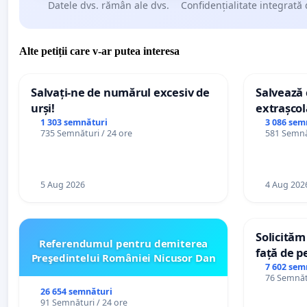
Datele dvs. rămân ale dvs.
Confidențialitate integrată 
Alte petiții care v-ar putea interesa
Salvați-ne de numărul excesiv de
Salvează c
urși!
extrașcol
palatele c
1 303 semnături
3 086 sem
735 Semnături / 24 ore
581 Semnăt
5 Aug 2026
4 Aug 202
Solicităm
Referendumul pentru demiterea
față de p
Preşedintelui României Nicusor Dan
7 602 sem
76 Semnătu
26 654 semnături
91 Semnături / 24 ore