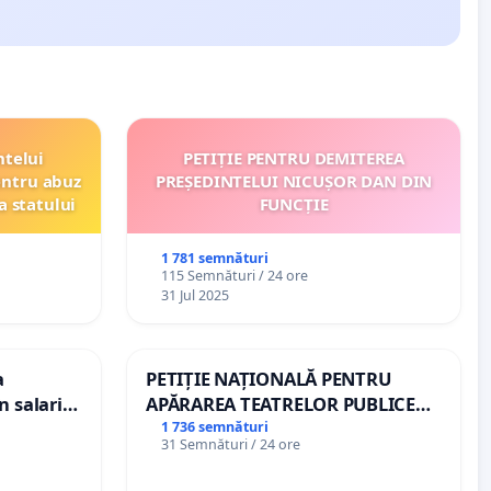
ntelui
PETIȚIE PENTRU DEMITEREA
entru abuz
PREȘEDINTELUI NICUȘOR DAN DIN
a statului
FUNCȚIE
1 781 semnături
115 Semnături / 24 ore
31 Jul 2025
a
PETIȚIE NAȚIONALĂ PENTRU
n salariul
APĂRAREA TEATRELOR PUBLICE
dațiilor
DE REPERTORIU DIN ROMÂNIA
1 736 semnături
31 Semnături / 24 ore
nții