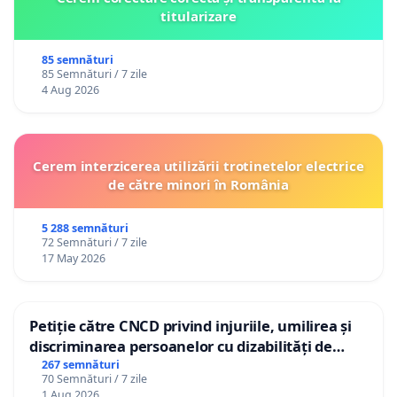
titularizare
85 semnături
85 Semnături / 7 zile
4 Aug 2026
Cerem interzicerea utilizării trotinetelor electrice
de către minori în România
5 288 semnături
72 Semnături / 7 zile
17 May 2026
Petiție către CNCD privind injuriile, umilirea și
discriminarea persoanelor cu dizabilități de
către utilizatorul TikTok „Gorici”
267 semnături
70 Semnături / 7 zile
1 Aug 2026