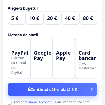
Alege-ți bugetul
5 €
10 €
20 €
40 €
80 €
Metoda de plată
PayPal
Google
Apple
Card
Pay
Pay
bancar
Plătește
cu contul
Visa,
tău
Mastercard
PayPal
Continuă către plată 5 €
Accept
termenii și condițiile
ale Petitieonline.com