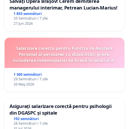
Salvați Opera Brașov! Cerem demiterea
managerului interimar, Petrean Lucian-Marius!
1 893 semnături
33 Semnături / 7 zile
27 Jun 2026
Salarizare corecta pentru Funcția de Asistent
Personal al persoanei cu dizabilități grave,
includerea indemnizației de hrană în salariul de
bază lunar și protejarea gradațiilor de vechime
1 360 semnături
29 Semnături / 7 zile
26 May 2026
Asigurați salarizare corectă pentru psihologii
din DGASPC și spitale
192 semnături
28 Semnături / 7 zile
31 Jul 2026