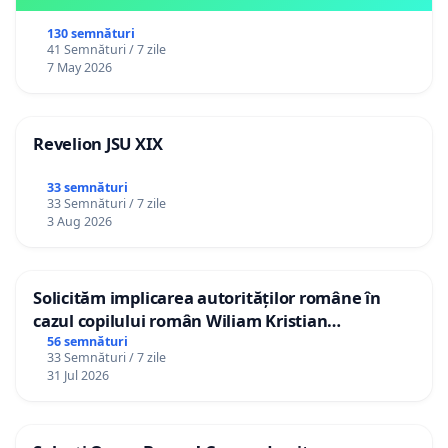
130 semnături
41 Semnături / 7 zile
7 May 2026
Revelion JSU XIX
33 semnături
33 Semnături / 7 zile
3 Aug 2026
Solicităm implicarea autorităților române în
cazul copilului român Wiliam Kristian
Gheorghe, aflat în plasament în Danemarca de
56 semnături
33 Semnături / 7 zile
12 ani
31 Jul 2026