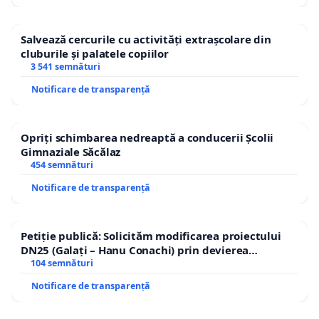
Salvează cercurile cu activități extrașcolare din
cluburile și palatele copiilor
3 541 semnături
Notificare de transparență
Opriți schimbarea nedreaptă a conducerii Școlii
Gimnaziale Săcălaz
454 semnături
Notificare de transparență
Petiție publică: Solicităm modificarea proiectului
DN25 (Galați – Hanu Conachi) prin devierea
traseului în afara localităților!
104 semnături
Notificare de transparență