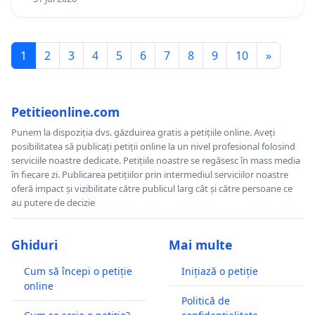
1
2
3
4
5
6
7
8
9
10
»
Petitieonline.com
Punem la dispoziția dvs. găzduirea gratis a petițiile online. Aveți
posibilitatea să publicați petiții online la un nivel profesional folosind
serviciile noastre dedicate. Petițiile noastre se regăsesc în mass media
în fiecare zi. Publicarea petițiilor prin intermediul serviciilor noastre
oferă impact și vizibilitate către publicul larg cât și către persoane ce
au putere de decizie
Ghiduri
Mai multe
Cum să începi o petiție
Inițiază o petiție
online
Politică de