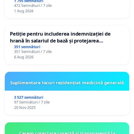
ROMÂNIA
1 795 semnături
472 Semnături / 7 zile
1 Aug 2026
Petiție pentru includerea indemnizației de
hrană în salariul de bază și protejarea
gradațiilor de vechime pentru asistenții
351 semnături
351 Semnături / 7 zile
personali
6 Aug 2026
Suplimentare locuri rezidențiat medicină generală
3 527 semnături
97 Semnături / 7 zile
20 Nov 2025
Cerem corectare corectă și transparentă la