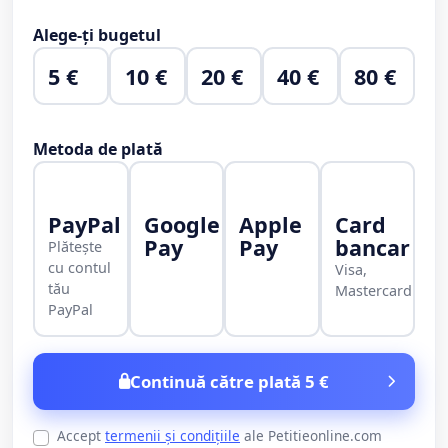
Alege-ți bugetul
5 €
10 €
20 €
40 €
80 €
Metoda de plată
PayPal
Google
Apple
Card
Pay
Pay
bancar
Plătește
cu contul
Visa,
tău
Mastercard
PayPal
Continuă către plată 5 €
Accept
termenii și condițiile
ale Petitieonline.com