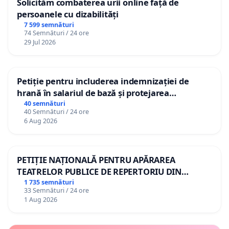
Solicităm combaterea urii online față de
persoanele cu dizabilități
7 599 semnături
74 Semnături / 24 ore
29 Jul 2026
Petiție pentru includerea indemnizației de
hrană în salariul de bază și protejarea
gradațiilor de vechime pentru asistenții
40 semnături
40 Semnături / 24 ore
personali
6 Aug 2026
PETIȚIE NAȚIONALĂ PENTRU APĂRAREA
TEATRELOR PUBLICE DE REPERTORIU DIN
ROMÂNIA
1 735 semnături
33 Semnături / 24 ore
1 Aug 2026