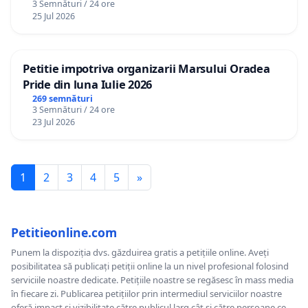
3 Semnături / 24 ore
25 Jul 2026
Petitie impotriva organizarii Marsului Oradea
Pride din luna Iulie 2026
269 semnături
3 Semnături / 24 ore
23 Jul 2026
1
2
3
4
5
»
Petitieonline.com
Punem la dispoziția dvs. găzduirea gratis a petițiile online. Aveți
posibilitatea să publicați petiții online la un nivel profesional folosind
serviciile noastre dedicate. Petițiile noastre se regăsesc în mass media
în fiecare zi. Publicarea petițiilor prin intermediul serviciilor noastre
oferă impact și vizibilitate către publicul larg cât și către persoane ce