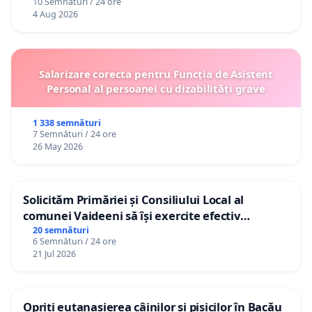
10 Semnături / 24 ore
4 Aug 2026
Salarizare corecta pentru Funcția de Asistent
Personal al persoanei cu dizabilități grave
1 338 semnături
7 Semnături / 24 ore
26 May 2026
Solicităm Primăriei și Consiliului Local al
comunei Vaideeni să își exercite efectiv
atribuțiile legale și să reprezinte interesele
20 semnături
6 Semnături / 24 ore
cetățenilor în raport cu APAVIL S.A, operatorul
21 Jul 2026
serviciului de apă!
Opriți eutanasierea câinilor și pisicilor în Bacău