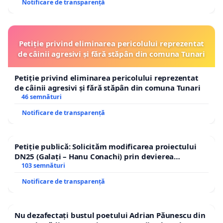
Notificare de transparență
Petiție privind eliminarea pericolului reprezentat
de câinii agresivi și fără stăpân din comuna Tunari
Petiție privind eliminarea pericolului reprezentat
de câinii agresivi și fără stăpân din comuna Tunari
46 semnături
Notificare de transparență
Petiție publică: Solicităm modificarea proiectului
DN25 (Galați – Hanu Conachi) prin devierea
traseului în afara localităților!
103 semnături
Notificare de transparență
Nu dezafectați bustul poetului Adrian Păunescu din