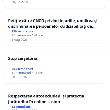
30 Jun 2026
Petiție către CNCD privind injuriile, umilirea și
discriminarea persoanelor cu dizabilități de
către utilizatorul TikTok „Gorici”
256 semnături
11 Semnături / 24 ore
1 Aug 2026
Stop cerșetoria
553 semnături
11 Semnături / 24 ore
30 Jul 2026
Respectarea autoexcluderii și protecția
jucătorilor în online casino
13 semnături