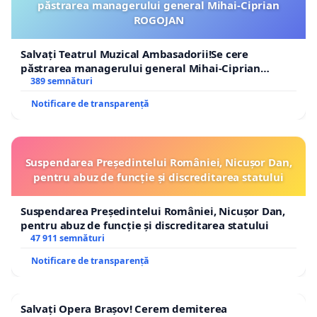
păstrarea managerului general Mihai-Ciprian
ROGOJAN
Salvați Teatrul Muzical Ambasadorii!Se cere
păstrarea managerului general Mihai-Ciprian
ROGOJAN
389 semnături
Notificare de transparență
Suspendarea Președintelui României, Nicușor Dan,
pentru abuz de funcție și discreditarea statului
Suspendarea Președintelui României, Nicușor Dan,
pentru abuz de funcție și discreditarea statului
47 911 semnături
Notificare de transparență
Salvați Opera Brașov! Cerem demiterea