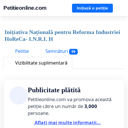
Petitieonline.com
Inițiază o petiție
Inițiativa Națională pentru Reforma Industriei
HoReCa- I.N.R.I. H
Petitie
Semnături
99
Vizibilitate suplimentară
Publicitate plătită
Petitieonline.com va promova această
petiție către un număr de
3,000
persoane.
Aflați mai multe informații...