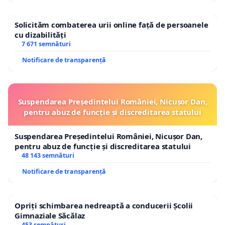
Solicităm combaterea urii online față de persoanele
cu dizabilități
7 671 semnături
Notificare de transparență
Suspendarea Președintelui României, Nicușor Dan,
pentru abuz de funcție și discreditarea statului
Suspendarea Președintelui României, Nicușor Dan,
pentru abuz de funcție și discreditarea statului
48 143 semnături
Notificare de transparență
Opriți schimbarea nedreaptă a conducerii Școlii
Gimnaziale Săcălaz
453 semnături