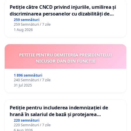
Petiție către CNCD privind injuriile, umilirea și
discriminarea persoanelor cu dizabilități de
către utilizatorul TikTok „Gorici”
259 semnături
259 Semnături / 7 zile
1 Aug 2026
PETIȚIE PENTRU DEMITEREA PREȘEDINTELUI
NICUȘOR DAN DIN FUNCȚIE
1 896 semnături
240 Semnături / 7 zile
31 Jul 2025
Petiție pentru includerea indemnizației de
hrană în salariul de bază și protejarea
gradațiilor de vechime pentru asistenții
220 semnături
220 Semnături / 7 zile
personali
6 Aug 2026