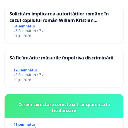
Solicităm implicarea autorităților române în
cazul copilului român Wiliam Kristian
Gheorghe, aflat în plasament în Danemarca de
54 semnături
45 Semnături / 7 zile
12 ani
31 Jul 2026
Să fie întărite măsurile împotriva discriminării
126 semnături
43 Semnături / 7 zile
30 Jul 2026
Cerem corectare corectă și transparentă la
titularizare
41 semnături