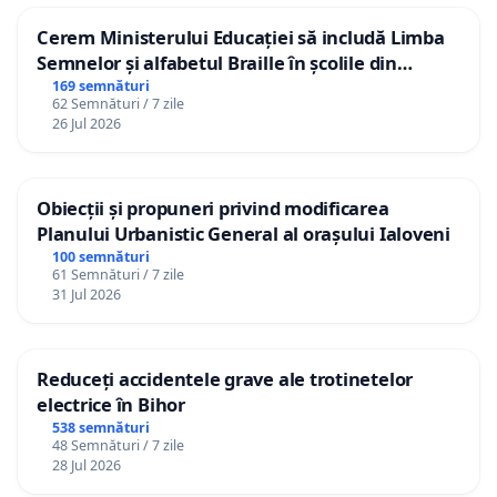
Cerem Ministerului Educației să includă Limba
Semnelor și alfabetul Braille în școlile din
Republica Moldova!
169 semnături
62 Semnături / 7 zile
26 Jul 2026
Obiecții și propuneri privind modificarea
Planului Urbanistic General al orașului Ialoveni
100 semnături
61 Semnături / 7 zile
31 Jul 2026
Reduceți accidentele grave ale trotinetelor
electrice în Bihor
538 semnături
48 Semnături / 7 zile
28 Jul 2026