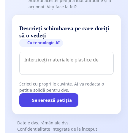
Autorul acestei petiții a luat atitudine și a
acționat. Veți face la fel?
Descrieți schimbarea pe care doriți
să o vedeți
Cu tehnologie AI
Scrieți cu propriile cuvinte. AI va redacta o
petiție solidă pentru dvs.
Generează petiția
Datele dvs. rămân ale dvs.
Confidențialitate integrată de la început