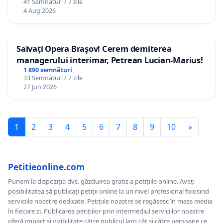
41 Semnături / 7 zile
4 Aug 2026
Salvați Opera Brașov! Cerem demiterea
managerului interimar, Petrean Lucian-Marius!
1 890 semnături
33 Semnături / 7 zile
27 Jun 2026
1
2
3
4
5
6
7
8
9
10
»
Petitieonline.com
Punem la dispoziția dvs. găzduirea gratis a petițiile online. Aveți
posibilitatea să publicați petiții online la un nivel profesional folosind
serviciile noastre dedicate. Petițiile noastre se regăsesc în mass media
în fiecare zi. Publicarea petițiilor prin intermediul serviciilor noastre
oferă impact și vizibilitate către publicul larg cât și către persoane ce