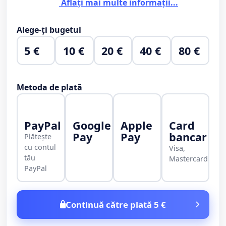
Aflați mai multe informații...
Alege-ți bugetul
5 €
10 €
20 €
40 €
80 €
Metoda de plată
PayPal
Google
Apple
Card
Pay
Pay
bancar
Plătește
cu contul
Visa,
tău
Mastercard
PayPal
Continuă către plată 5 €