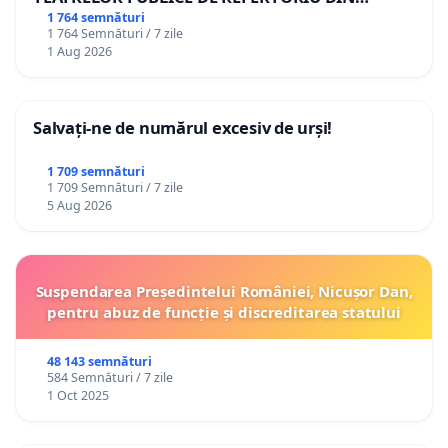
ROMÂNIA
1 764 semnături
1 764 Semnături / 7 zile
1 Aug 2026
Salvați-ne de numărul excesiv de urși!
1 709 semnături
1 709 Semnături / 7 zile
5 Aug 2026
Suspendarea Președintelui României, Nicușor Dan,
pentru abuz de funcție și discreditarea statului
48 143 semnături
584 Semnături / 7 zile
1 Oct 2025