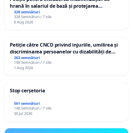
hrană în salariul de bază și protejarea
gradațiilor de vechime pentru asistenții
328 semnături
328 Semnături / 7 zile
personali
6 Aug 2026
Petiție către CNCD privind injuriile, umilirea și
discriminarea persoanelor cu dizabilități de
către utilizatorul TikTok „Gorici”
263 semnături
198 Semnături / 7 zile
1 Aug 2026
Stop cerșetoria
561 semnături
148 Semnături / 7 zile
30 Jul 2026