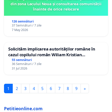
din zona Lacului Noua și consultarea comunității
înainte de orice relocare
126 semnături
37 Semnături / 7 zile
7 May 2026
Solicităm implicarea autorităților române în
cazul copilului român Wiliam Kristian
Gheorghe, aflat în plasament în Danemarca de
55 semnături
36 Semnături / 7 zile
12 ani
31 Jul 2026
1
2
3
4
5
6
7
8
9
»
Petitieonline.com