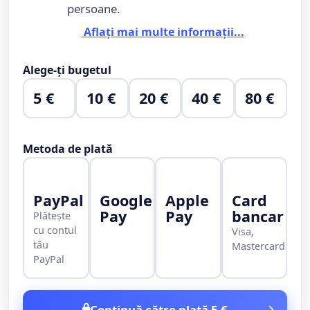
persoane.
Aflați mai multe informații...
Alege-ți bugetul
5 €
10 €
20 €
40 €
80 €
Metoda de plată
PayPal
Google
Apple
Card
Pay
Pay
bancar
Plătește
cu contul
Visa,
tău
Mastercard
PayPal
Continuă către plată 5 €