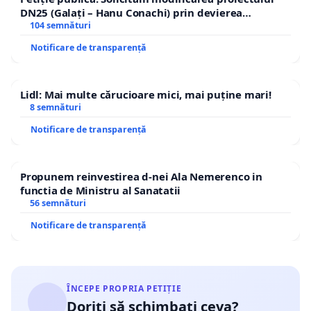
DN25 (Galați – Hanu Conachi) prin devierea
traseului în afara localităților!
104 semnături
Notificare de transparență
Lidl: Mai multe cărucioare mici, mai puține mari!
8 semnături
Notificare de transparență
Propunem reinvestirea d-nei Ala Nemerenco in
functia de Ministru al Sanatatii
56 semnături
Notificare de transparență
ÎNCEPE PROPRIA PETIȚIE
Doriți să schimbați ceva?