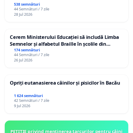
538 semnături
44 Semnături / 7 zile
28 Jul 2026
Cerem Ministerului Educației să includă Limba
Semnelor și alfabetul Braille în școlile din
Republica Moldova!
174 semnături
44 Semnături / 7 zile
26 Jul 2026
Opriți eutanasierea câinilor și pisicilor în Bacău
1 624 semnături
42 Semnături / 7 zile
9 Jul 2026
PETIȚIE privind menținerea țarcurilor pentru câini