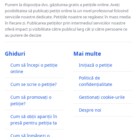
Punem la dispoziția dvs. găzduirea gratis a petițiile online. Aveți
posibilitatea să publicați petiții online la un nivel profesional folosind
serviciile noastre dedicate. Petițiile noastre se regăsesc în mass media
în fiecare zi. Publicarea petițiilor prin intermediul serviciilor noastre
oferă impact și vizibilitate către publicul larg cât și către persoane ce
au putere de decizie
Ghiduri
Mai multe
Cum să începi o petiție
Inițiază o petiție
online
Politică de
Cum se scrie o petiție?
confidențialitate
Cum să promovați o
Gestionați cookie-urile
petiție?
Despre noi
Cum să obții apariții în
presă pentru petiția ta
Cum să înmânezi o