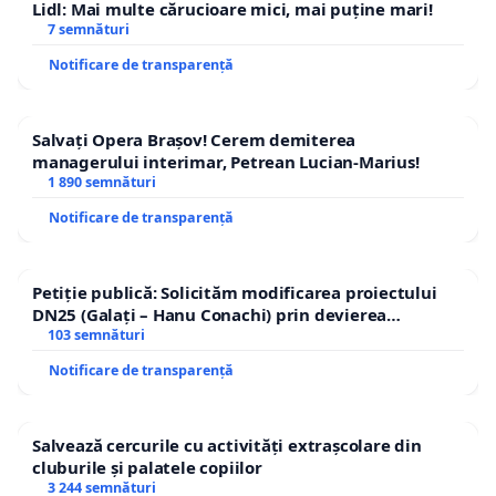
Lidl: Mai multe cărucioare mici, mai puține mari!
7 semnături
Notificare de transparență
Salvați Opera Brașov! Cerem demiterea
managerului interimar, Petrean Lucian-Marius!
1 890 semnături
Notificare de transparență
Petiție publică: Solicităm modificarea proiectului
DN25 (Galați – Hanu Conachi) prin devierea
traseului în afara localităților!
103 semnături
Notificare de transparență
Salvează cercurile cu activități extrașcolare din
cluburile și palatele copiilor
3 244 semnături