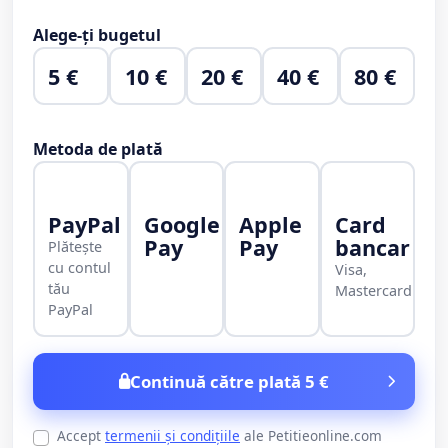
Alege-ți bugetul
5 €
10 €
20 €
40 €
80 €
Metoda de plată
PayPal
Google
Apple
Card
Pay
Pay
bancar
Plătește
cu contul
Visa,
tău
Mastercard
PayPal
Continuă către plată 5 €
Accept
termenii și condițiile
ale Petitieonline.com