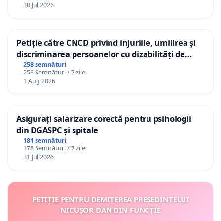
30 Jul 2026
Petiție către CNCD privind injuriile, umilirea și
discriminarea persoanelor cu dizabilități de
către utilizatorul TikTok „Gorici”
258 semnături
258 Semnături / 7 zile
1 Aug 2026
Asigurați salarizare corectă pentru psihologii
din DGASPC și spitale
181 semnături
178 Semnături / 7 zile
31 Jul 2026
PETIȚIE PENTRU DEMITEREA PREȘEDINTELUI
NICUȘOR DAN DIN FUNCȚIE