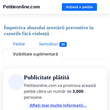
Petitieonline.com
Inițiază o petiție
Împotriva abuzului arestării preventive în
cazurile fără violență
Petitie
Semnături
30
Vizibilitate suplimentară
Publicitate plătită
Petitieonline.com va promova această
petiție către un număr de
3,000
persoane.
Aflați mai multe informații...