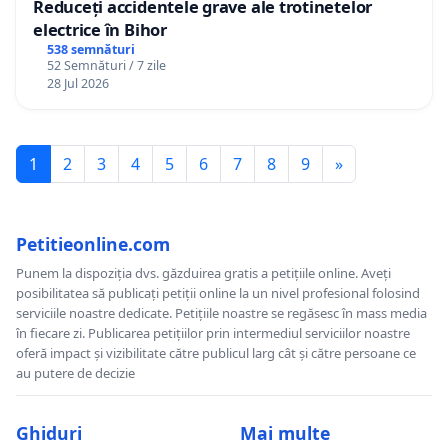
Reduceți accidentele grave ale trotinetelor
electrice în Bihor
538 semnături
52 Semnături / 7 zile
28 Jul 2026
1
2
3
4
5
6
7
8
9
»
Petitieonline.com
Punem la dispoziția dvs. găzduirea gratis a petițiile online. Aveți
posibilitatea să publicați petiții online la un nivel profesional folosind
serviciile noastre dedicate. Petițiile noastre se regăsesc în mass media
în fiecare zi. Publicarea petițiilor prin intermediul serviciilor noastre
oferă impact și vizibilitate către publicul larg cât și către persoane ce
au putere de decizie
Ghiduri
Mai multe