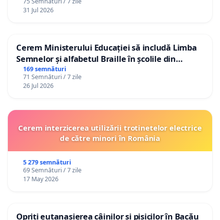
75 Semnături / 7 zile
31 Jul 2026
Cerem Ministerului Educației să includă Limba
Semnelor și alfabetul Braille în școlile din
Republica Moldova!
169 semnături
71 Semnături / 7 zile
26 Jul 2026
Cerem interzicerea utilizării trotinetelor electrice
de către minori în România
5 279 semnături
69 Semnături / 7 zile
17 May 2026
Opriți eutanasierea câinilor și pisicilor în Bacău