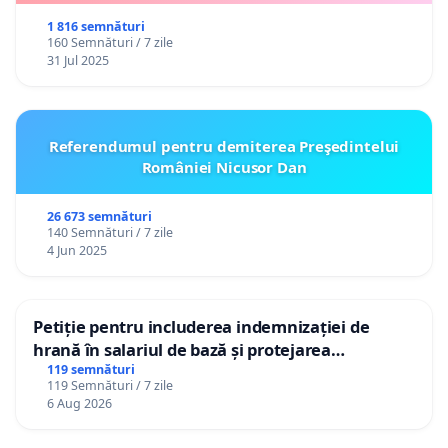
1 816 semnături
160 Semnături / 7 zile
31 Jul 2025
Referendumul pentru demiterea Preşedintelui
României Nicusor Dan
26 673 semnături
140 Semnături / 7 zile
4 Jun 2025
Petiție pentru includerea indemnizației de
hrană în salariul de bază și protejarea
gradațiilor de vechime pentru asistenții
119 semnături
119 Semnături / 7 zile
personali
6 Aug 2026