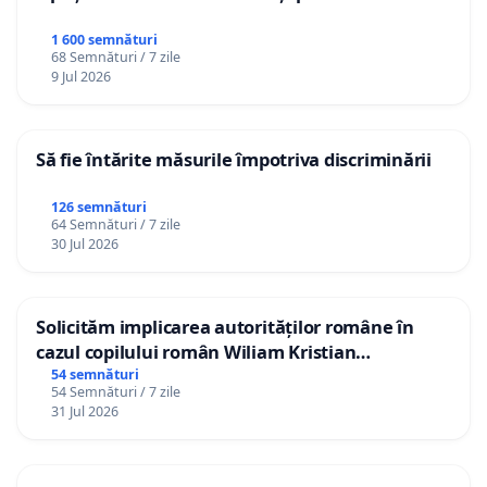
1 600 semnături
68 Semnături / 7 zile
9 Jul 2026
Să fie întărite măsurile împotriva discriminării
126 semnături
64 Semnături / 7 zile
30 Jul 2026
Solicităm implicarea autorităților române în
cazul copilului român Wiliam Kristian
Gheorghe, aflat în plasament în Danemarca de
54 semnături
54 Semnături / 7 zile
12 ani
31 Jul 2026