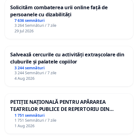
Solicităm combaterea urii online față de
persoanele cu dizabilități
7 636 semnături
3 264 Semnături / 7 zile
29 Jul 2026
Salvează cercurile cu activități extrașcolare din
cluburile și palatele copiilor
3 244 semnături
3 244 Semnături / 7 zile
4 Aug 2026
PETIȚIE NAȚIONALĂ PENTRU APĂRAREA
TEATRELOR PUBLICE DE REPERTORIU DIN
ROMÂNIA
1 751 semnături
1 751 Semnături / 7 zile
1 Aug 2026