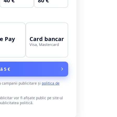
40 €
80 €
e Pay
Card bancar
Visa, Mastercard
ă 5 €
u campanii publicitare și
politica de
citar vor fi afișate public pe site-ul
blicitatea politică.