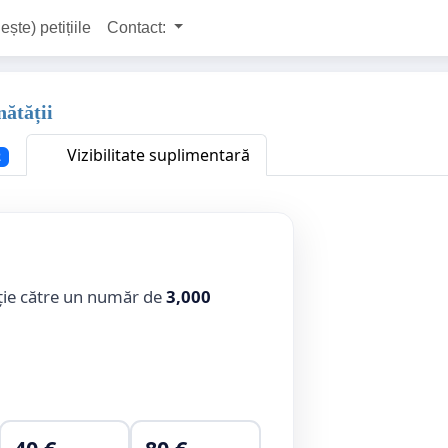
ește) petițiile
Contact:
ătății
Vizibilitate suplimentară
2
ție către un număr de
3,000