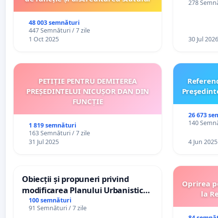
278 Semnăt
48 003 semnături
447 Semnături / 7 zile
1 Oct 2025
30 Jul 202
PETIȚIE PENTRU DEMITEREA
Referen
PREȘEDINTELUI NICUȘOR DAN DIN
Preşedint
FUNCȚIE
26 673 se
140 Semnăt
1 819 semnături
163 Semnături / 7 zile
31 Jul 2025
4 Jun 2025
Obiecții și propuneri privind
Oprirea p
modificarea Planului Urbanistic
la R
General al orașului Ialoveni
100 semnături
91 Semnături / 7 zile
84 semnăt