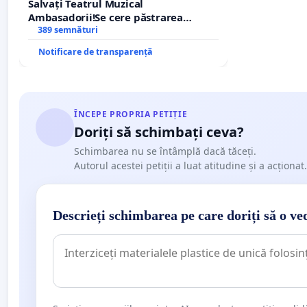
Salvați Teatrul Muzical
Ambasadorii!Se cere păstrarea
managerului general Mihai-Ciprian
389 semnături
ROGOJAN
Notificare de transparență
ÎNCEPE PROPRIA PETIȚIE
Doriți să schimbați ceva?
Schimbarea nu se întâmplă dacă tăceți.
Autorul acestei petiții a luat atitudine și a acționat.
Descrieți schimbarea pe care doriți să o ve