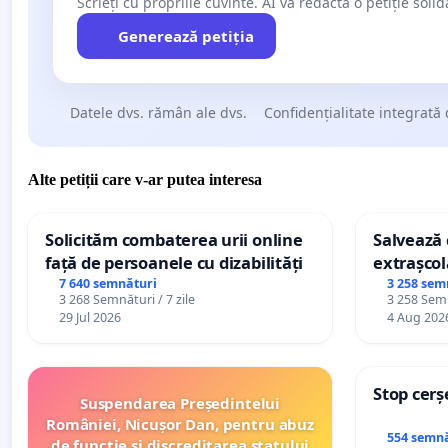
Scrieți cu propriile cuvinte. AI va redacta o petiție soli
Generează petiția
Datele dvs. rămân ale dvs.
Confidențialitate integrată 
Alte petiții care v-ar putea interesa
Solicităm combaterea urii online
Salvează c
față de persoanele cu dizabilități
extrașcol
palatele c
7 640 semnături
3 258 sem
3 268 Semnături / 7 zile
3 258 Semn
29 Jul 2026
4 Aug 202
Stop cerș
Suspendarea Președintelui
României, Nicușor Dan, pentru abuz
554 semnă
de funcție și discreditarea statului