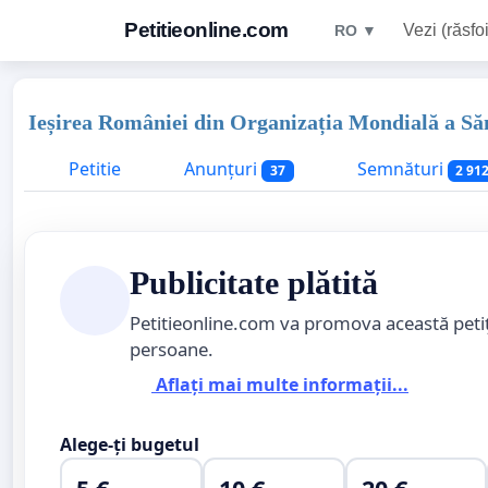
Petitieonline.com
Vezi (răsfoi
RO ▼
Ieșirea României din Organizația Mondială a Săn
Petitie
Anunțuri
Semnături
37
2 91
Publicitate plătită
Petitieonline.com va promova această peti
persoane.
Aflați mai multe informații...
Alege-ți bugetul