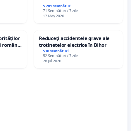
5 281 semnături
71 Semnături / 7 zile
17 May 2026
rităților
Reduceți accidentele grave ale
ui român
trotinetelor electrice în Bihor
, aflat în
538 semnături
52 Semnături / 7 zile
 de 12
28 Jul 2026