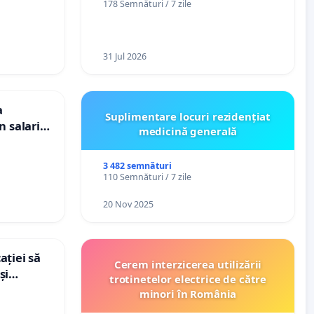
178 Semnături / 7 zile
„Gorici”
31 Jul 2026
a
Suplimentare locuri rezidențiat
n salariul
medicină generală
dațiilor
nții
3 482 semnături
110 Semnături / 7 zile
20 Nov 2025
ației să
Cerem interzicerea utilizării
și
trotinetelor electrice de către
e din
minori în România