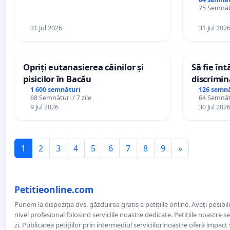
75 Semnătu
31 Jul 2026
31 Jul 202
Opriți eutanasierea câinilor și
Să fie în
pisicilor în Bacău
discrimin
1 600 semnături
126 semnă
68 Semnături / 7 zile
64 Semnătu
9 Jul 2026
30 Jul 202
1
2
3
4
5
6
7
8
9
»
Petitieonline.com
Punem la dispoziția dvs. găzduirea gratis a petițiile online. Aveți posibili
nivel profesional folosind serviciile noastre dedicate. Petițiile noastre 
zi. Publicarea petițiilor prin intermediul serviciilor noastre oferă impact și