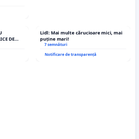
U
Lidl: Mai multe cărucioare mici, mai
ICE DE
puține mari!
A
7 semnături
Notificare de transparență