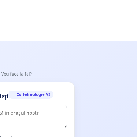
 Veți face la fel?
Cu tehnologie AI
deți