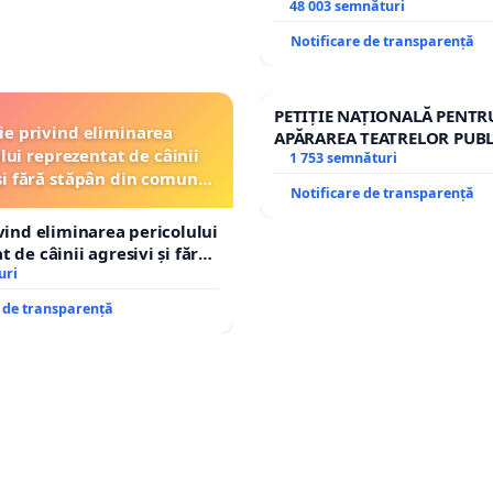
și discreditarea statului
48 003 semnături
Notificare de transparență
PETIȚIE NAȚIONALĂ PENTR
ție privind eliminarea
APĂRAREA TEATRELOR PUBL
lui reprezentat de câinii
REPERTORIU DIN ROMÂNI
1 753 semnături
și fără stăpân din comuna
Notificare de transparență
Tunari
ivind eliminarea pericolului
 de câinii agresivi și fără
n comuna Tunari
uri
e de transparență