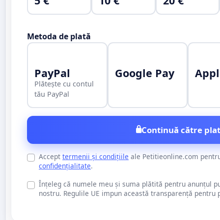
5 €
10 €
20 €
Metoda de plată
PayPal
Google Pay
Appl
Plătește cu contul
tău PayPal
Continuă către plat
Accept
termenii și condițiile
ale Petitieonline.com pentr
confidențialitate
.
Înțeleg că numele meu și suma plătită pentru anunțul publi
nostru. Regulile UE impun această transparență pentru pu