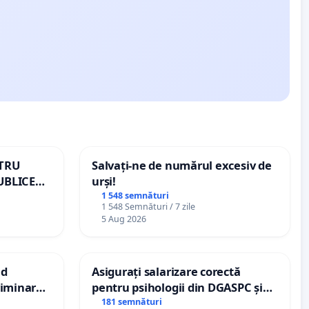
NTRU
Salvați-ne de numărul excesiv de
UBLICE
urși!
MÂNIA
1 548 semnături
1 548 Semnături / 7 zile
5 Aug 2026
nd
Asigurați salarizare corectă
criminarea
pentru psihologii din DGASPC și
ți de
spitale
181 semnături