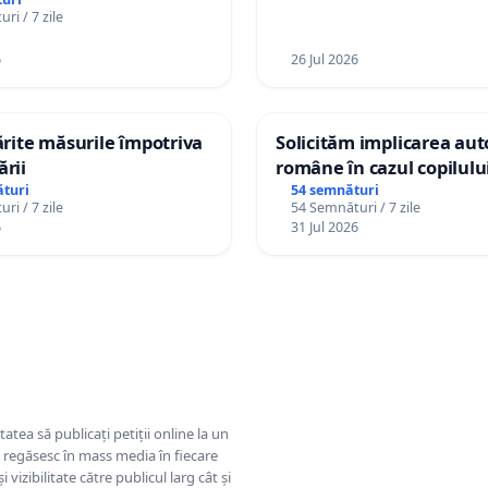
ri / 7 zile
6
26 Jul 2026
tărite măsurile împotriva
Solicităm implicarea auto
ării
române în cazul copilul
Wiliam Kristian Gheorghe
turi
54 semnături
ri / 7 zile
54 Semnături / 7 zile
plasament în Danemarca
6
31 Jul 2026
ani
tatea să publicați petiții online la un
se regăsesc în mass media în fiecare
 vizibilitate către publicul larg cât și