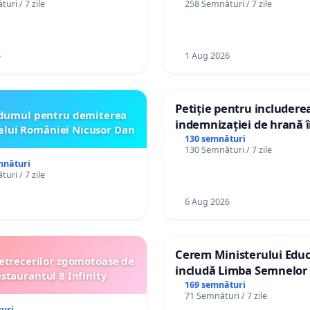
uri / 7 zile
258 Semnături / 7 zile
către utilizatorul TikTok 
6
1 Aug 2026
Petiție pentru includere
dumul pentru demiterea
indemnizației de hrană î
elui României Nicusor Dan
de bază și protejarea gra
130 semnături
130 Semnături / 7 zile
de vechime pentru asiste
mnături
personali
uri / 7 zile
6 Aug 2026
Cerem Ministerului Educ
etrecerilor zgomotoase de
includă Limba Semnelor 
estaurantul 8 Infinity
alfabetul Braille în școlil
169 semnături
71 Semnături / 7 zile
Republica Moldova!
uri