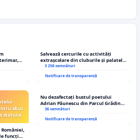
em
Salvează cercurile cu activități
terimar,
extrașcolare din cluburile și palatele
copiilor
3 258 semnături
Notificare de transparență
Nu dezafectați bustul poetului
ntelui
Adrian Păunescu din Parcul Grădina
entru abuz
Icoanei! Stop cenzurii culturale!
36 semnături
a statului
Notificare de transparență
 României,
e funcție