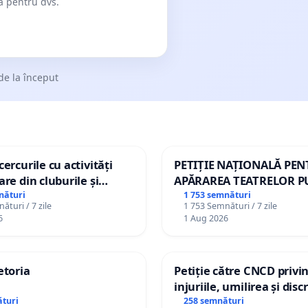
dă pentru dvs.
de la început
ercurile cu activități
PETIȚIE NAȚIONALĂ PE
are din cluburile și
APĂRAREA TEATRELOR P
opiilor
DE REPERTORIU DIN RO
nături
1 753 semnături
ături / 7 zile
1 753 Semnături / 7 zile
6
1 Aug 2026
etoria
Petiție către CNCD privi
injuriile, umilirea și dis
persoanelor cu dizabilită
turi
258 semnături