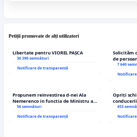
Petiții promovate de alți utilizatori
Libertate pentru VIOREL PAȘCA
Solicităm 
30 290 semnături
de persoan
7 640 sem
Notificare de transparență
Notificar
Propunem reinvestirea d-nei Ala
Opriți sc
Nemerenco in functia de Ministru al
conducerii
Sanatatii
56 semnături
453 semnă
Notificare de transparență
Notificar