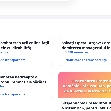
combaterea urii online față
Salvați Opera Brașov! Cer
ele cu dizabilități
demiterea managerului in
nături
Petrean Lucian-Marius!
1 890 semnături
e de transparență
Notificare de transparență
himbarea nedreaptă a
Suspendarea Președi
 Școlii Gimnaziale Săcălaz
României, Nicușor Dan, p
turi
de funcție și discreditare
e de transparență
Suspendarea Președintelui
Nicușor Dan, pentru abuz d