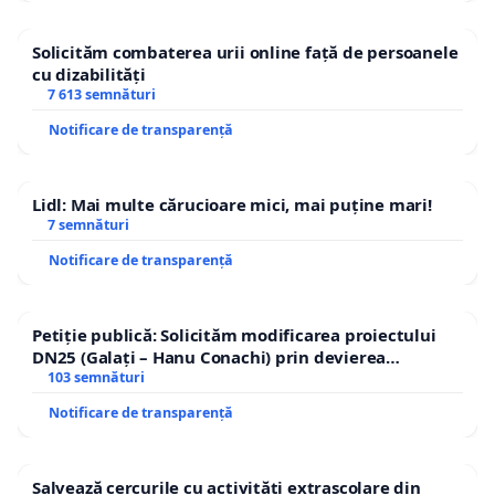
Solicităm combaterea urii online față de persoanele
cu dizabilități
7 613 semnături
Notificare de transparență
Lidl: Mai multe cărucioare mici, mai puține mari!
7 semnături
Notificare de transparență
Petiție publică: Solicităm modificarea proiectului
DN25 (Galați – Hanu Conachi) prin devierea
traseului în afara localităților!
103 semnături
Notificare de transparență
Salvează cercurile cu activități extrașcolare din