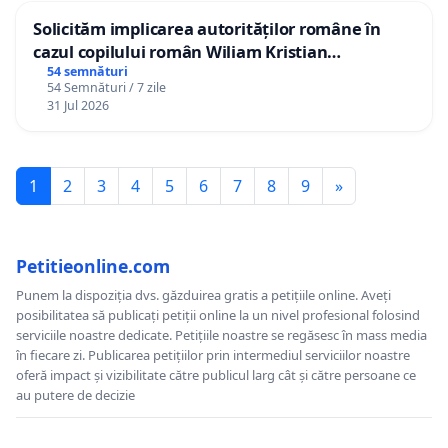
Solicităm implicarea autorităților române în
cazul copilului român Wiliam Kristian
Gheorghe, aflat în plasament în Danemarca de
54 semnături
54 Semnături / 7 zile
12 ani
31 Jul 2026
1
2
3
4
5
6
7
8
9
»
Petitieonline.com
Punem la dispoziția dvs. găzduirea gratis a petițiile online. Aveți
posibilitatea să publicați petiții online la un nivel profesional folosind
serviciile noastre dedicate. Petițiile noastre se regăsesc în mass media
în fiecare zi. Publicarea petițiilor prin intermediul serviciilor noastre
oferă impact și vizibilitate către publicul larg cât și către persoane ce
au putere de decizie