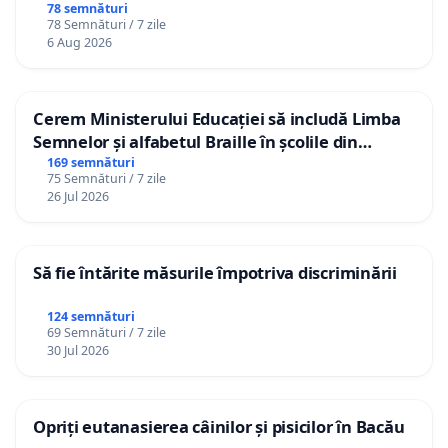
gradațiilor de vechime pentru asistenții
78 semnături
78 Semnături / 7 zile
personali
6 Aug 2026
Cerem Ministerului Educației să includă Limba
Semnelor și alfabetul Braille în școlile din
Republica Moldova!
169 semnături
75 Semnături / 7 zile
26 Jul 2026
Să fie întărite măsurile împotriva discriminării
124 semnături
69 Semnături / 7 zile
30 Jul 2026
Opriți eutanasierea câinilor și pisicilor în Bacău