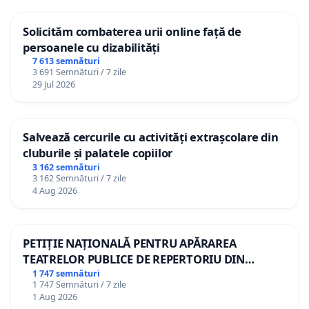
Solicităm combaterea urii online față de
persoanele cu dizabilități
7 613 semnături
3 691 Semnături / 7 zile
29 Jul 2026
Salvează cercurile cu activități extrașcolare din
cluburile și palatele copiilor
3 162 semnături
3 162 Semnături / 7 zile
4 Aug 2026
PETIȚIE NAȚIONALĂ PENTRU APĂRAREA
TEATRELOR PUBLICE DE REPERTORIU DIN
ROMÂNIA
1 747 semnături
1 747 Semnături / 7 zile
1 Aug 2026