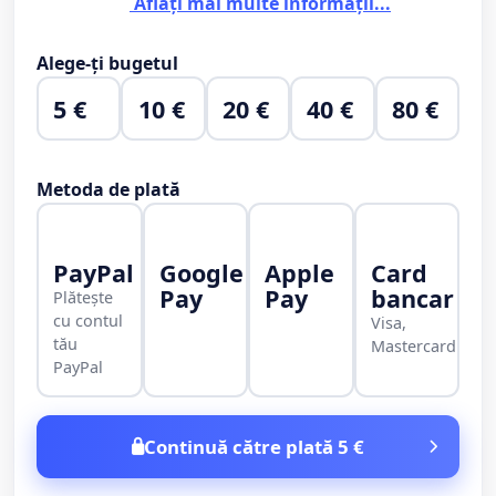
Aflați mai multe informații...
Alege-ți bugetul
5 €
10 €
20 €
40 €
80 €
Metoda de plată
PayPal
Google
Apple
Card
Pay
Pay
bancar
Plătește
cu contul
Visa,
tău
Mastercard
PayPal
Continuă către plată 5 €