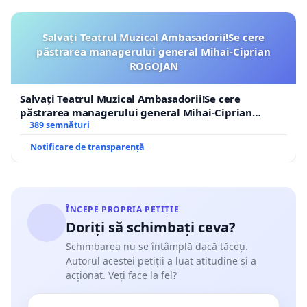
Salvați Teatrul Muzical Ambasadorii!Se cere
păstrarea managerului general Mihai-Ciprian
ROGOJAN
Salvați Teatrul Muzical Ambasadorii!Se cere
păstrarea managerului general Mihai-Ciprian
ROGOJAN
389 semnături
Notificare de transparență
ÎNCEPE PROPRIA PETIȚIE
Doriți să schimbați ceva?
Schimbarea nu se întâmplă dacă tăceți.
Autorul acestei petiții a luat atitudine și a
acționat. Veți face la fel?