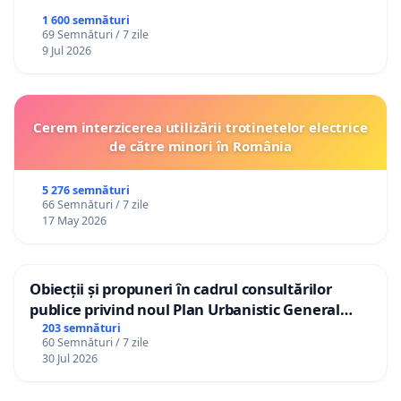
1 600 semnături
69 Semnături / 7 zile
9 Jul 2026
Cerem interzicerea utilizării trotinetelor electrice
de către minori în România
5 276 semnături
66 Semnături / 7 zile
17 May 2026
Obiecții și propuneri în cadrul consultărilor
publice privind noul Plan Urbanistic General
(PUG) Ialoveni
203 semnături
60 Semnături / 7 zile
30 Jul 2026