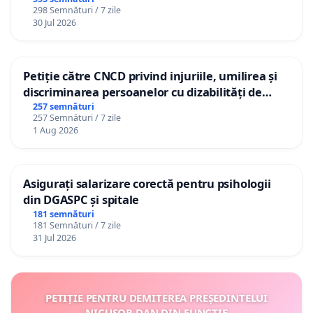
298 Semnături / 7 zile
30 Jul 2026
Petiție către CNCD privind injuriile, umilirea și
discriminarea persoanelor cu dizabilități de
către utilizatorul TikTok „Gorici”
257 semnături
257 Semnături / 7 zile
1 Aug 2026
Asigurați salarizare corectă pentru psihologii
din DGASPC și spitale
181 semnături
181 Semnături / 7 zile
31 Jul 2026
PETIȚIE PENTRU DEMITEREA PREȘEDINTELUI
NICUȘOR DAN DIN FUNCȚIE