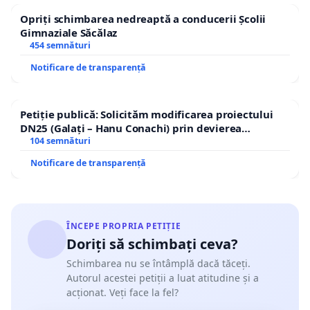
Opriți schimbarea nedreaptă a conducerii Școlii
Gimnaziale Săcălaz
454 semnături
Notificare de transparență
Petiție publică: Solicităm modificarea proiectului
DN25 (Galați – Hanu Conachi) prin devierea
traseului în afara localităților!
104 semnături
Notificare de transparență
ÎNCEPE PROPRIA PETIȚIE
Doriți să schimbați ceva?
Schimbarea nu se întâmplă dacă tăceți.
Autorul acestei petiții a luat atitudine și a
acționat. Veți face la fel?