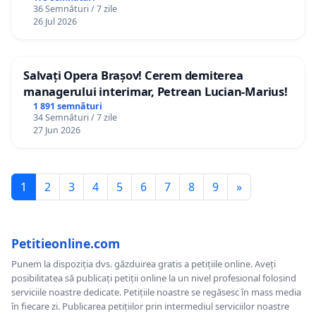
36 Semnături / 7 zile
26 Jul 2026
Salvați Opera Brașov! Cerem demiterea
managerului interimar, Petrean Lucian-Marius!
1 891 semnături
34 Semnături / 7 zile
27 Jun 2026
1
2
3
4
5
6
7
8
9
»
Petitieonline.com
Punem la dispoziția dvs. găzduirea gratis a petițiile online. Aveți
posibilitatea să publicați petiții online la un nivel profesional folosind
serviciile noastre dedicate. Petițiile noastre se regăsesc în mass media
în fiecare zi. Publicarea petițiilor prin intermediul serviciilor noastre