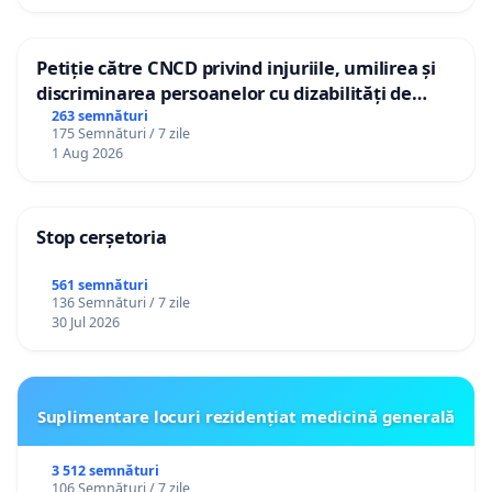
Petiție către CNCD privind injuriile, umilirea și
discriminarea persoanelor cu dizabilități de
către utilizatorul TikTok „Gorici”
263 semnături
175 Semnături / 7 zile
1 Aug 2026
Stop cerșetoria
561 semnături
136 Semnături / 7 zile
30 Jul 2026
Suplimentare locuri rezidențiat medicină generală
3 512 semnături
106 Semnături / 7 zile