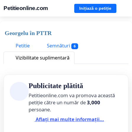
Petitieonline.com
Inițiază o petiție
Georgelu în PTTR
Petitie
Semnături
6
Vizibilitate suplimentară
Publicitate plătită
Petitieonline.com va promova această
petiție către un număr de
3,000
persoane.
Aflați mai multe informații...