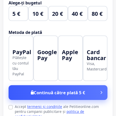
Alege-ți bugetul
5 €
10 €
20 €
40 €
80 €
Metoda de plată
PayPal
Google
Apple
Card
Pay
Pay
bancar
Plătește
cu contul
Visa,
tău
Mastercard
PayPal
Continuă către plată 5 €
Accept
termenii și condițiile
ale Petitieonline.com
pentru campanii publicitare și
politica de