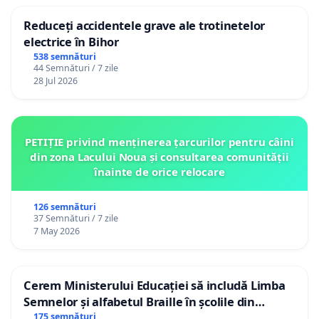
Reduceți accidentele grave ale trotinetelor
electrice în Bihor
538 semnături
44 Semnături / 7 zile
28 Jul 2026
PETIȚIE privind menținerea țarcurilor pentru câini
din zona Lacului Noua și consultarea comunității
înainte de orice relocare
126 semnături
37 Semnături / 7 zile
7 May 2026
Cerem Ministerului Educației să includă Limba
Semnelor și alfabetul Braille în școlile din
Republica Moldova!
175 semnături