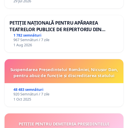
29 Jul 2026
PETIȚIE NAȚIONALĂ PENTRU APĂRAREA
TEATRELOR PUBLICE DE REPERTORIU DIN
ROMÂNIA
1 782 semnături
967 Semnături / 7 zile
1 Aug 2026
Suspendarea Președintelui României, Nicușor Dan,
pentru abuz de funcție și discreditarea statului
48 483 semnături
920 Semnături / 7 zile
1 Oct 2025
PETIȚIE PENTRU DEMITEREA PREȘEDINTELUI