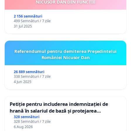
NICUȘOR DAN DIN FUNCȚIE
2 156 semnături
499 Semnături / 7 zile
31 Jul 2025
Referendumul pentru demiterea Preşedintelui
României Nicusor Dan
26 889 semnături
338 Semnături / 7 zile
4 Jun 2025
Petiție pentru includerea indemnizației de
hrană în salariul de bază și protejarea
gradațiilor de vechime pentru asistenții
328 semnături
328 Semnături / 7 zile
personali
6 Aug 2026