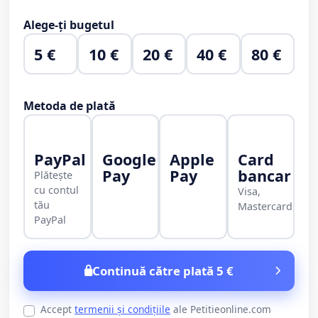
Alege-ți bugetul
5 €
10 €
20 €
40 €
80 €
Metoda de plată
PayPal
Google
Apple
Card
Pay
Pay
bancar
Plătește
cu contul
Visa,
tău
Mastercard
PayPal
Continuă către plată 5 €
Accept
termenii și condițiile
ale Petitieonline.com