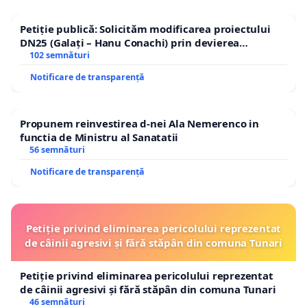
Petiție publică: Solicităm modificarea proiectului
DN25 (Galați – Hanu Conachi) prin devierea
traseului în afara localităților!
102 semnături
Notificare de transparență
Propunem reinvestirea d-nei Ala Nemerenco in
functia de Ministru al Sanatatii
56 semnături
Notificare de transparență
Petiție privind eliminarea pericolului reprezentat
de câinii agresivi și fără stăpân din comuna Tunari
Petiție privind eliminarea pericolului reprezentat
de câinii agresivi și fără stăpân din comuna Tunari
46 semnături