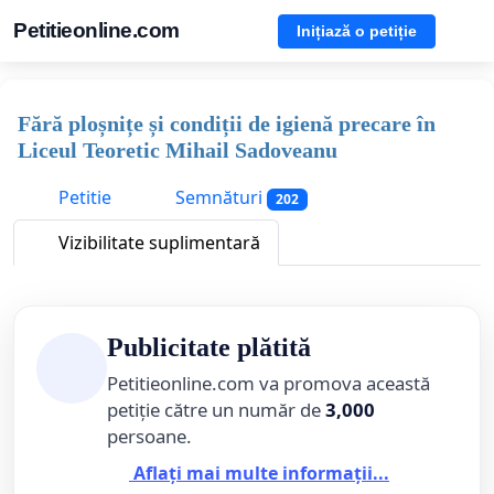
Petitieonline.com
Inițiază o petiție
Fără ploșnițe și condiții de igienă precare în
Liceul Teoretic Mihail Sadoveanu
Petitie
Semnături
202
Vizibilitate suplimentară
Publicitate plătită
Petitieonline.com va promova această
petiție către un număr de
3,000
persoane.
Aflați mai multe informații...