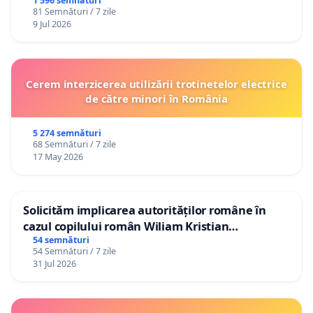
1 596 semnături
81 Semnături / 7 zile
9 Jul 2026
Cerem interzicerea utilizării trotinetelor electrice
de către minori în România
5 274 semnături
68 Semnături / 7 zile
17 May 2026
Solicităm implicarea autorităților române în
cazul copilului român Wiliam Kristian
Gheorghe, aflat în plasament în Danemarca de
54 semnături
54 Semnături / 7 zile
12 ani
31 Jul 2026