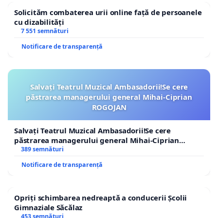
Solicităm combaterea urii online față de persoanele
cu dizabilități
7 551 semnături
Notificare de transparență
Salvați Teatrul Muzical Ambasadorii!Se cere
păstrarea managerului general Mihai-Ciprian
ROGOJAN
Salvați Teatrul Muzical Ambasadorii!Se cere
păstrarea managerului general Mihai-Ciprian
ROGOJAN
389 semnături
Notificare de transparență
Opriți schimbarea nedreaptă a conducerii Școlii
Gimnaziale Săcălaz
453 semnături