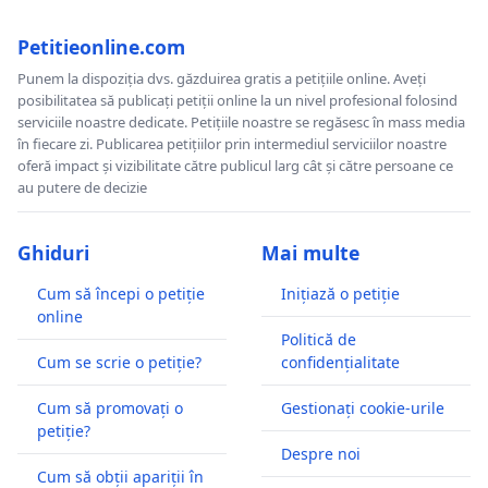
Petitieonline.com
Punem la dispoziția dvs. găzduirea gratis a petițiile online. Aveți
posibilitatea să publicați petiții online la un nivel profesional folosind
serviciile noastre dedicate. Petițiile noastre se regăsesc în mass media
în fiecare zi. Publicarea petițiilor prin intermediul serviciilor noastre
oferă impact și vizibilitate către publicul larg cât și către persoane ce
au putere de decizie
Ghiduri
Mai multe
Cum să începi o petiție
Inițiază o petiție
online
Politică de
Cum se scrie o petiție?
confidențialitate
Cum să promovați o
Gestionați cookie-urile
petiție?
Despre noi
Cum să obții apariții în