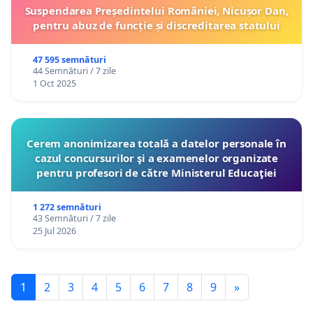
Suspendarea Președintelui României, Nicușor Dan,
pentru abuz de funcție și discreditarea statului
47 595 semnături
44 Semnături / 7 zile
1 Oct 2025
Cerem anonimizarea totală a datelor personale în
cazul concursurilor şi a examenelor organizate
pentru profesori de către Ministerul Educaţiei
1 272 semnături
43 Semnături / 7 zile
25 Jul 2026
1
2
3
4
5
6
7
8
9
»