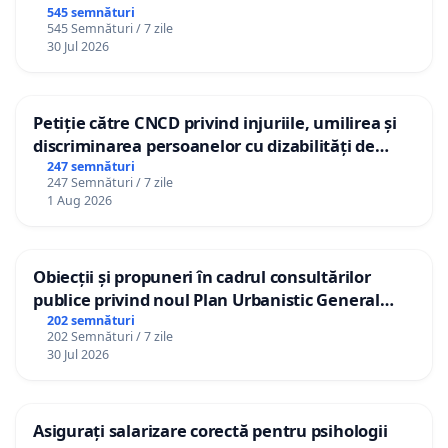
545 semnături
545 Semnături / 7 zile
30 Jul 2026
Petiție către CNCD privind injuriile, umilirea și
discriminarea persoanelor cu dizabilități de
către utilizatorul TikTok „Gorici”
247 semnături
247 Semnături / 7 zile
1 Aug 2026
Obiecții și propuneri în cadrul consultărilor
publice privind noul Plan Urbanistic General
(PUG) Ialoveni
202 semnături
202 Semnături / 7 zile
30 Jul 2026
Asigurați salarizare corectă pentru psihologii