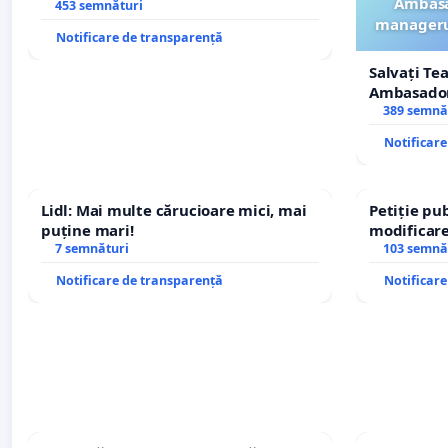
Ambasa
453 semnături
managerul
Notificare de transparență
Salvați Te
Ambasadori
managerul
389 semnă
ROGOJAN
Notificar
Lidl: Mai multe cărucioare mici, mai
Petiție pub
puține mari!
modificare
7 semnături
– Hanu Con
103 semnă
traseului î
Notificare de transparență
Notificar