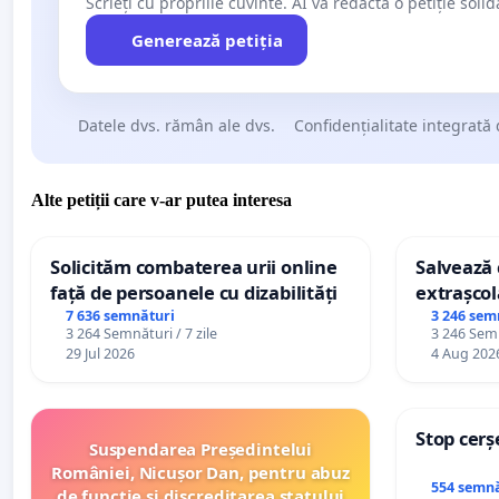
Scrieți cu propriile cuvinte. AI va redacta o petiție soli
Generează petiția
Datele dvs. rămân ale dvs.
Confidențialitate integrată 
Alte petiții care v-ar putea interesa
Solicităm combaterea urii online
Salvează c
față de persoanele cu dizabilități
extrașcol
palatele c
7 636 semnături
3 246 sem
3 264 Semnături / 7 zile
3 246 Semn
29 Jul 2026
4 Aug 202
Stop cerș
Suspendarea Președintelui
României, Nicușor Dan, pentru abuz
554 semnă
de funcție și discreditarea statului