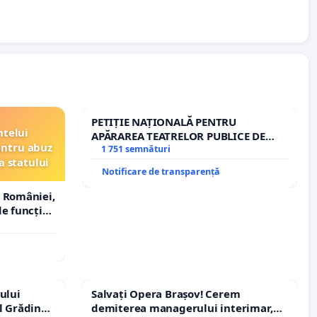
PETIȚIE NAȚIONALĂ PENTRU
ntelui
APĂRAREA TEATRELOR PUBLICE DE
entru abuz
REPERTORIU DIN ROMÂNIA
1 751 semnături
a statului
Notificare de transparență
 României,
e funcție
ului
Salvați Opera Brașov! Cerem
l Grădina
demiterea managerului interimar,