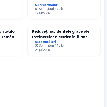
5 279 semnături
69 Semnături / 7 zile
17 May 2026
rităților
Reduceți accidentele grave ale
ui român
trotinetelor electrice în Bihor
, aflat în
538 semnături
52 Semnături / 7 zile
 de 12
28 Jul 2026