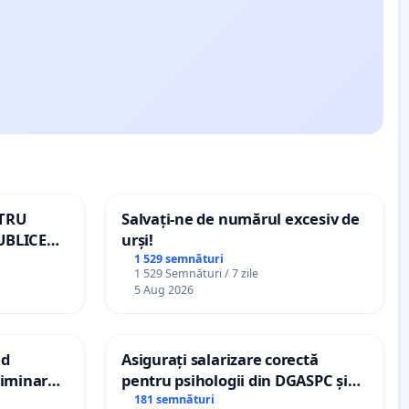
NTRU
Salvați-ne de numărul excesiv de
UBLICE
urși!
MÂNIA
1 529 semnături
1 529 Semnături / 7 zile
5 Aug 2026
nd
Asigurați salarizare corectă
criminarea
pentru psihologii din DGASPC și
ți de
spitale
181 semnături