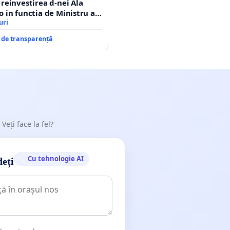
einvestirea d-nei Ala
in functia de Ministru al
uri
e de transparență
 Veți face la fel?
Cu tehnologie AI
deți