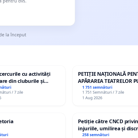
dă pentru dvs.
de la început
ercurile cu activități
PETIȚIE NAȚIONALĂ PE
are din cluburile și
APĂRAREA TEATRELOR P
opiilor
DE REPERTORIU DIN RO
nături
1 751 semnături
ături / 7 zile
1 751 Semnături / 7 zile
6
1 Aug 2026
etoria
Petiție către CNCD privi
injuriile, umilirea și dis
persoanelor cu dizabilită
turi
258 semnături