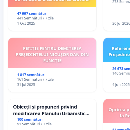
278 Semnăt
47 997 semnături
441 Semnături / 7 zile
1 Oct 2025
30 Jul 202
PETIȚIE PENTRU DEMITEREA
Referen
PREȘEDINTELUI NICUȘOR DAN DIN
Preşedint
FUNCȚIE
26 673 se
140 Semnăt
1 817 semnături
161 Semnături / 7 zile
31 Jul 2025
4 Jun 2025
Obiecții și propuneri privind
Oprirea p
modificarea Planului Urbanistic
la R
General al orașului Ialoveni
100 semnături
91 Semnături / 7 zile
84 semnăt