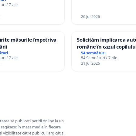
ri / 7 zile
6
26 Jul 2026
tărite măsurile împotriva
Solicităm implicarea auto
ării
române în cazul copilul
Wiliam Kristian Gheorghe
turi
54 semnături
ri / 7 zile
54 Semnături / 7 zile
plasament în Danemarca
6
31 Jul 2026
ani
tatea să publicați petiții online la un
se regăsesc în mass media în fiecare
 vizibilitate către publicul larg cât și