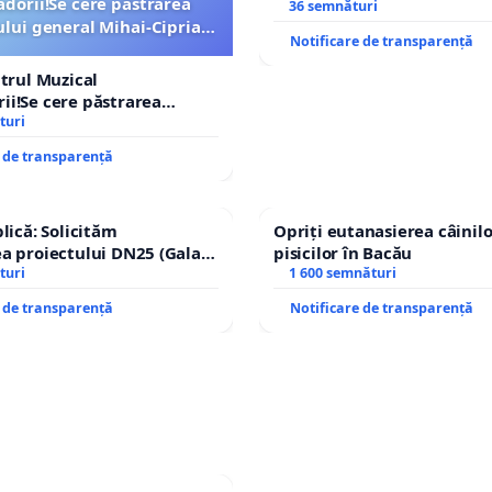
dorii!Se cere păstrarea
Icoanei! Stop cenzurii cultu
36 semnături
ui general Mihai-Ciprian
Notificare de transparență
ROGOJAN
atrul Muzical
i!Se cere păstrarea
ui general Mihai-Ciprian
turi
e de transparență
lică: Solicităm
Opriți eutanasierea câinilo
a proiectului DN25 (Galați
pisicilor în Bacău
achi) prin devierea
turi
1 600 semnături
n afara localităților!
e de transparență
Notificare de transparență