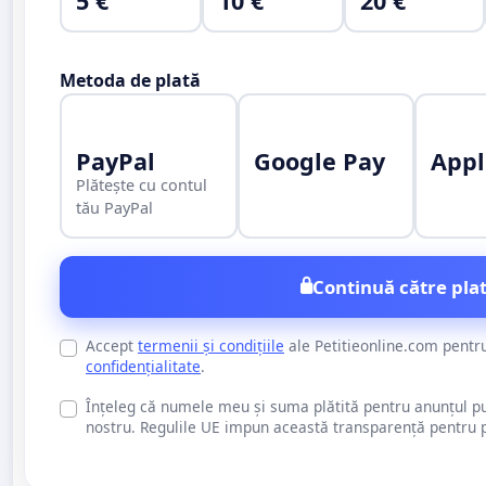
5 €
10 €
20 €
Metoda de plată
PayPal
Google Pay
Appl
Plătește cu contul
tău PayPal
Continuă către plat
Accept
termenii și condițiile
ale Petitieonline.com pentr
confidențialitate
.
Înțeleg că numele meu și suma plătită pentru anunțul publi
nostru. Regulile UE impun această transparență pentru pu