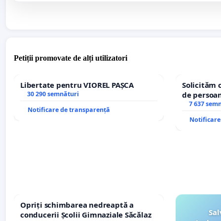
Petiții promovate de alți utilizatori
Libertate pentru VIOREL PAȘCA
Solicităm 
30 290 semnături
de persoan
7 637 sem
Notificare de transparență
Notificar
Opriți schimbarea nedreaptă a
Sal
conducerii Școlii Gimnaziale Săcălaz