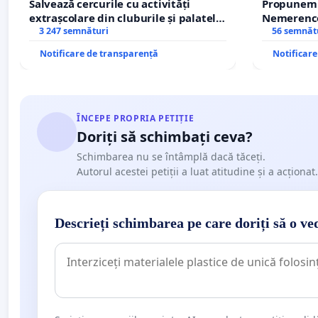
Salvează cercurile cu activități
Propunem r
extrașcolare din cluburile și palatele
Nemerenco 
copiilor
3 247 semnături
Sanatatii
56 semnăt
Notificare de transparență
Notificar
ÎNCEPE PROPRIA PETIȚIE
Doriți să schimbați ceva?
Schimbarea nu se întâmplă dacă tăceți.
Autorul acestei petiții a luat atitudine și a acționat.
Descrieți schimbarea pe care doriți să o ve