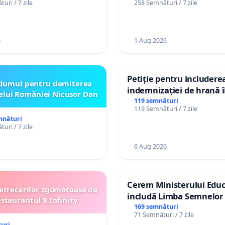
uri / 7 zile
258 Semnături / 7 zile
către utilizatorul TikTok 
6
1 Aug 2026
Petiție pentru includere
dumul pentru demiterea
indemnizației de hrană î
elui României Nicusor Dan
de bază și protejarea gra
119 semnături
119 Semnături / 7 zile
de vechime pentru asiste
mnături
personali
uri / 7 zile
6 Aug 2026
Cerem Ministerului Educ
etrecerilor zgomotoase de
includă Limba Semnelor 
estaurantul 8 Infinity
alfabetul Braille în școlil
169 semnături
71 Semnături / 7 zile
Republica Moldova!
uri