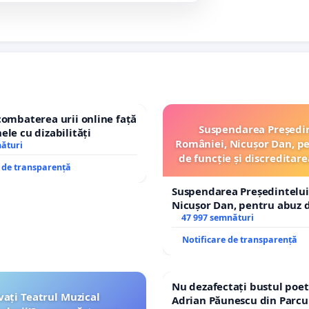
combaterea urii online față
Suspendarea Președi
ele cu dizabilități
României, Nicușor Dan, p
nături
de funcție și discreditare
e de transparență
Suspendarea Președintelui
Nicușor Dan, pentru abuz d
și discreditarea statului
47 997 semnături
Notificare de transparență
Nu dezafectați bustul poet
vați Teatrul Muzical
Adrian Păunescu din Parcu