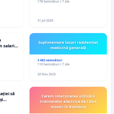
178 Semnături / 7 zile
„Gorici”
31 Jul 2026
a
Suplimentare locuri rezidențiat
n salariul
medicină generală
dațiilor
nții
3 482 semnături
110 Semnături / 7 zile
20 Nov 2025
ației să
Cerem interzicerea utilizării
și
trotinetelor electrice de către
e din
minori în România