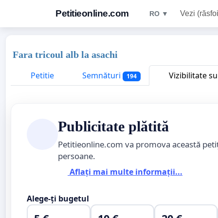
Petitieonline.com
Vezi (răsfoi
RO ▼
Fara tricoul alb la asachi
Petitie
Semnături
Vizibilitate s
194
Publicitate plătită
Petitieonline.com va promova această peti
persoane.
Aflați mai multe informații...
Alege-ți bugetul