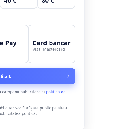
40 €
80 €
e Pay
Card bancar
Visa, Mastercard
ă 5 €
u campanii publicitare și
politica de
citar vor fi afișate public pe site-ul
blicitatea politică.