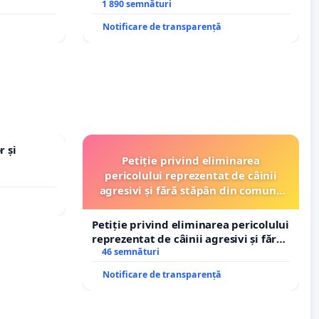
rale!
Petrean Lucian-Marius!
1 890 semnături
Notificare de transparență
r și
Petiție privind eliminarea
pericolului reprezentat de câinii
agresivi și fără stăpân din comuna
Tunari
Petiție privind eliminarea pericolului
reprezentat de câinii agresivi și fără
stăpân din comuna Tunari
46 semnături
Notificare de transparență