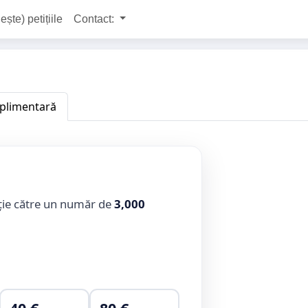
ește) petițiile
Contact:
uplimentară
ție către un număr de
3,000