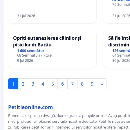
75 Semnătu
31 Jul 2026
31 Jul 202
Opriți eutanasierea câinilor și
Să fie în
pisicilor în Bacău
discrimin
1 600 semnături
126 semnă
68 Semnături / 7 zile
64 Semnătu
9 Jul 2026
30 Jul 202
1
2
3
4
5
6
7
8
9
»
Petitieonline.com
Punem la dispoziția dvs. găzduirea gratis a petițiile online. Aveți posibili
nivel profesional folosind serviciile noastre dedicate. Petițiile noastre 
zi. Publicarea petițiilor prin intermediul serviciilor noastre oferă impact și