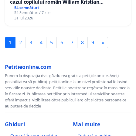
cazul copilului român Wiliam Kristian
Gheorghe, aflat în plasament în Danemarca de
54 semnături
54 Semnături / 7 zile
12 ani
31 Jul 2026
1
2
3
4
5
6
7
8
9
»
Petitieonline.com
Punem la dispoziția dvs. găzduirea gratis a petițiile online. Aveți
posibilitatea să publicați petiții online la un nivel profesional folosind
serviciile noastre dedicate. Petițiile noastre se regăsesc în mass media
în fiecare zi. Publicarea petițiilor prin intermediul serviciilor noastre
oferă impact și vizibilitate către publicul larg cât și către persoane ce
au putere de decizie
Ghiduri
Mai multe
Cum să începi o petiție
Inițiază o petiție