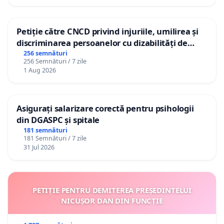
Petiție către CNCD privind injuriile, umilirea și
discriminarea persoanelor cu dizabilități de
către utilizatorul TikTok „Gorici”
256 semnături
256 Semnături / 7 zile
1 Aug 2026
Asigurați salarizare corectă pentru psihologii
din DGASPC și spitale
181 semnături
181 Semnături / 7 zile
31 Jul 2026
PETIȚIE PENTRU DEMITEREA PREȘEDINTELUI
NICUȘOR DAN DIN FUNCȚIE