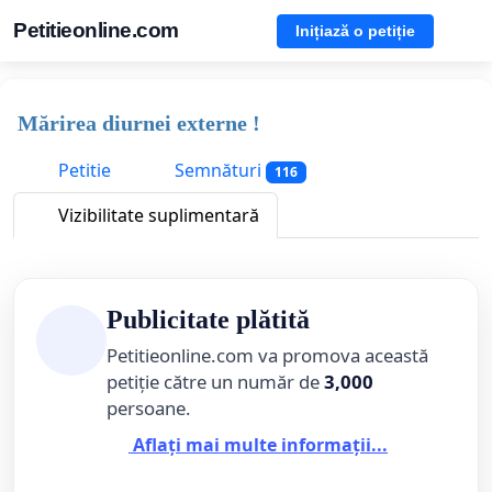
Petitieonline.com
Inițiază o petiție
Mărirea diurnei externe !
Petitie
Semnături
116
Vizibilitate suplimentară
Publicitate plătită
Petitieonline.com va promova această
petiție către un număr de
3,000
persoane.
Aflați mai multe informații...