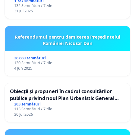
1 787 semnături
132 Semnături / 7 zile
31 Jul 2025
Referendumul pentru demiterea Preşedintelui
României Nicusor Dan
26 660 semnături
130 Semnături / 7 zile
4 Jun 2025
Obiecții și propuneri în cadrul consultărilor
publice privind noul Plan Urbanistic General
(PUG) Ialoveni
203 semnături
113 Semnături / 7 zile
30 Jul 2026