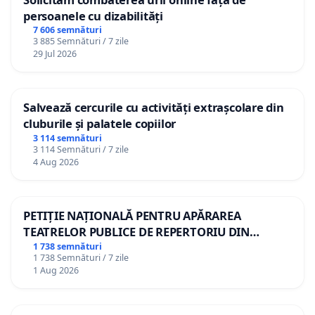
persoanele cu dizabilități
7 606 semnături
3 885 Semnături / 7 zile
29 Jul 2026
Salvează cercurile cu activități extrașcolare din
cluburile și palatele copiilor
3 114 semnături
3 114 Semnături / 7 zile
4 Aug 2026
PETIȚIE NAȚIONALĂ PENTRU APĂRAREA
TEATRELOR PUBLICE DE REPERTORIU DIN
ROMÂNIA
1 738 semnături
1 738 Semnături / 7 zile
1 Aug 2026