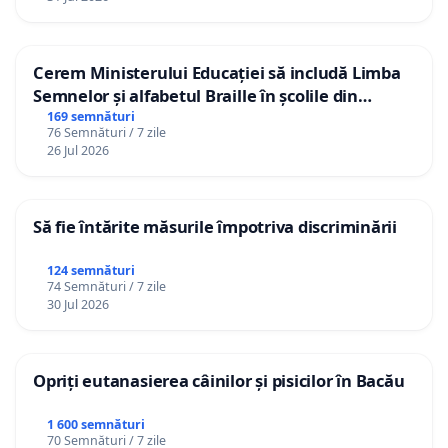
Cerem Ministerului Educației să includă Limba
Semnelor și alfabetul Braille în școlile din
Republica Moldova!
169 semnături
76 Semnături / 7 zile
26 Jul 2026
Să fie întărite măsurile împotriva discriminării
124 semnături
74 Semnături / 7 zile
30 Jul 2026
Opriți eutanasierea câinilor și pisicilor în Bacău
1 600 semnături
70 Semnături / 7 zile