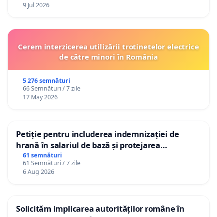
9 Jul 2026
Cerem interzicerea utilizării trotinetelor electrice
de către minori în România
5 276 semnături
66 Semnături / 7 zile
17 May 2026
Petiție pentru includerea indemnizației de
hrană în salariul de bază și protejarea
gradațiilor de vechime pentru asistenții
61 semnături
61 Semnături / 7 zile
personali
6 Aug 2026
Solicităm implicarea autorităților române în