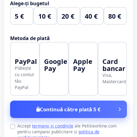
Alege-ți bugetul
5 €
10 €
20 €
40 €
80 €
Metoda de plată
PayPal
Google
Apple
Card
Pay
Pay
bancar
Plătește
cu contul
Visa,
tău
Mastercard
PayPal
Continuă către plată 5 €
Accept
termenii și condițiile
ale Petitieonline.com
pentru campanii publicitare și
politica de