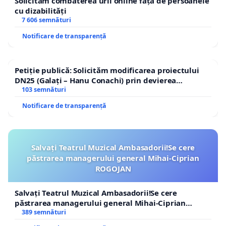
Solicităm combaterea urii online față de persoanele
cu dizabilități
7 606 semnături
Notificare de transparență
Petiție publică: Solicităm modificarea proiectului
DN25 (Galați – Hanu Conachi) prin devierea
traseului în afara localităților!
103 semnături
Notificare de transparență
Salvați Teatrul Muzical Ambasadorii!Se cere
păstrarea managerului general Mihai-Ciprian
ROGOJAN
Salvați Teatrul Muzical Ambasadorii!Se cere
păstrarea managerului general Mihai-Ciprian
ROGOJAN
389 semnături