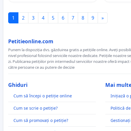
1
2
3
4
5
6
7
8
9
»
Petitieonline.com
Punem la dispoziția dvs. găzduirea gratis a petițiile online. Aveți posibili
nivel profesional folosind serviciile noastre dedicate. Petițiile noastre 
zi. Publicarea petițiilor prin intermediul serviciilor noastre oferă impact și
către persoane ce au putere de decizie
Ghiduri
Mai mult
Cum să începi o petiție online
Inițiază o 
Cum se scrie o petiție?
Politică de
Cum să promovați o petiție?
Gestionați