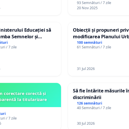
93 Semnături / 7 zile
6
20 Nov 2025
isterului Educației să
Obiecții și propuneri pri
imba Semnelor și
modificarea Planului Urb
Braille în școlile din
General al orașului Ialo
turi
100 semnături
ri / 7 zile
61 Semnături / 7 zile
a Moldova!
6
31 Jul 2026
Să fie întărite măsurile 
 corectare corectă și
discriminării
parentă la titularizare
126 semnături
40 Semnături / 7 zile
uri
ri / 7 zile
6
30 Jul 2026