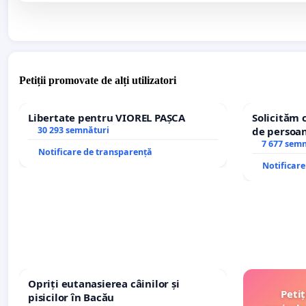
Petiții promovate de alți utilizatori
Libertate pentru VIOREL PAȘCA
Solicităm 
30 293 semnături
de persoan
7 677 sem
Notificare de transparență
Notificar
Opriți eutanasierea câinilor și
Peti
pisicilor în Bacău