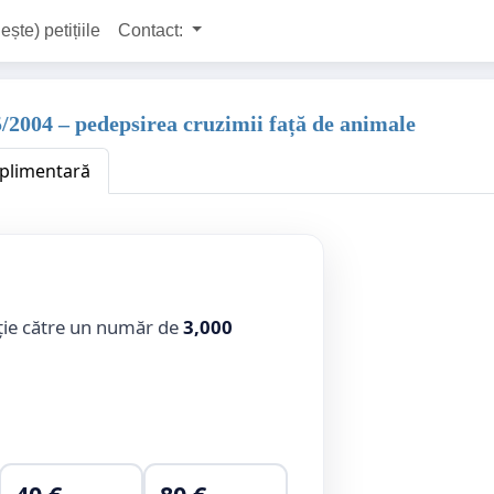
ește) petițiile
Contact:
5/2004 – pedepsirea cruzimii față de animale
uplimentară
ție către un număr de
3,000