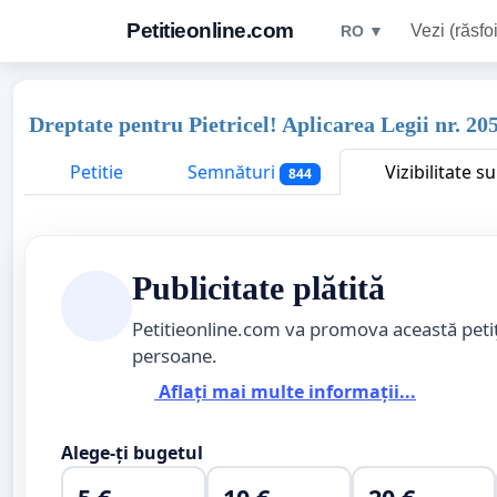
Petitieonline.com
Vezi (răsfoi
RO ▼
Dreptate pentru Pietricel! Aplicarea Legii nr. 20
Petitie
Semnături
Vizibilitate s
844
Publicitate plătită
Petitieonline.com va promova această peti
persoane.
Aflați mai multe informații...
Alege-ți bugetul