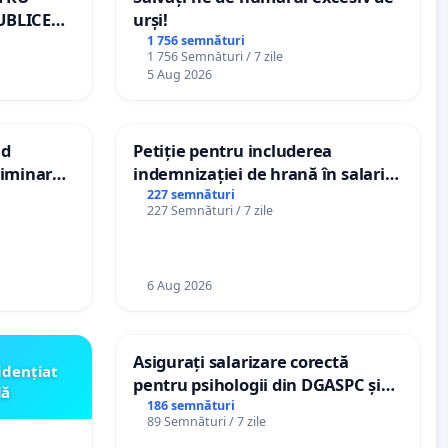
UBLICE
urși!
MÂNIA
1 756 semnături
1 756 Semnături / 7 zile
5 Aug 2026
nd
Petiție pentru includerea
criminarea
indemnizației de hrană în salariul
ți de
de bază și protejarea gradațiilor
227 semnături
227 Semnături / 7 zile
„Gorici”
de vechime pentru asistenții
personali
6 Aug 2026
Asigurați salarizare corectă
idențiat
pentru psihologii din DGASPC și
lă
spitale
186 semnături
89 Semnături / 7 zile