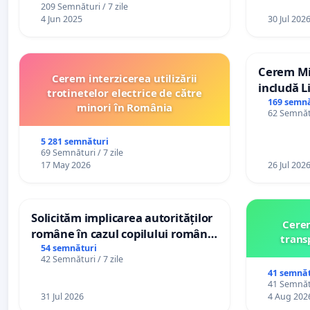
209 Semnături / 7 zile
4 Jun 2025
30 Jul 202
Cerem Min
Cerem interzicerea utilizării
includă L
trotinetelor electrice de către
alfabetul 
169 semnă
minori în România
62 Semnătu
Republic
5 281 semnături
69 Semnături / 7 zile
17 May 2026
26 Jul 202
Solicităm implicarea autorităților
Cerem
române în cazul copilului român
trans
Wiliam Kristian Gheorghe, aflat în
54 semnături
42 Semnături / 7 zile
plasament în Danemarca de 12
41 semnăt
ani
41 Semnătu
31 Jul 2026
4 Aug 202