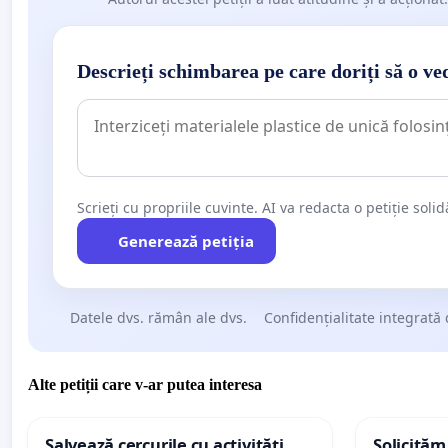
Descrieți schimbarea pe care doriți să o ve
Scrieți cu propriile cuvinte. AI va redacta o petiție soli
Generează petiția
Datele dvs. rămân ale dvs.
Confidențialitate integrată 
Alte petiții care v-ar putea interesa
Salvează cercurile cu activități
Solicităm