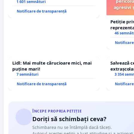
pericolu
1 601 semnături
agresivi 
Notificare de transparență
Petiție pr
reprezentat
stăpân di
46 semnăt
Notificar
Lidl: Mai multe cărucioare mici, mai
Salvează ce
puține mari!
extrașcolar
7 semnături
copiilor
3 354 sem
Notificare de transparență
Notificar
ÎNCEPE PROPRIA PETIȚIE
Doriți să schimbați ceva?
Schimbarea nu se întâmplă dacă tăceți.
Autorul acestei petiții a luat atitudine și a acționat.