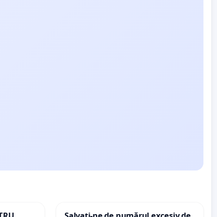
NTRU
Salvați-ne de numărul excesiv de