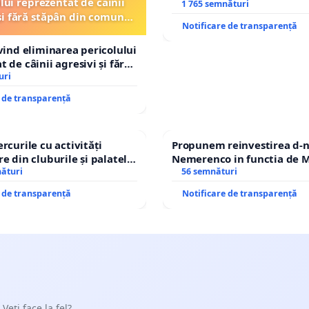
lui reprezentat de câinii
REPERTORIU DIN ROMÂNI
1 765 semnături
și fără stăpân din comuna
Notificare de transparență
Tunari
ivind eliminarea pericolului
 de câinii agresivi și fără
n comuna Tunari
uri
e de transparență
rcurile cu activități
Propunem reinvestirea d-n
e din cluburile și palatele
Nemerenco in functia de M
nături
Sanatatii
56 semnături
e de transparență
Notificare de transparență
 Veți face la fel?