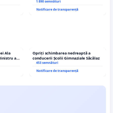
A
Petrean Lucian-Marius!
1 890 semnături
Notificare de transparență
ei Ala
Opriți schimbarea nedreaptă a
inistru al
conducerii Școlii Gimnaziale Săcălaz
453 semnături
Notificare de transparență