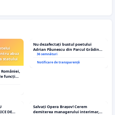
Nu dezafectați bustul poetului
ntelui
Adrian Păunescu din Parcul Grădina
entru abuz
Icoanei! Stop cenzurii culturale!
36 semnături
a statului
Notificare de transparență
 României,
e funcție
U
Salvați Opera Brașov! Cerem
ICE DE
demiterea managerului interimar,