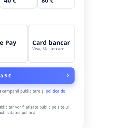
40 €
80 €
e Pay
Card bancar
Visa, Mastercard
ă 5 €
u campanii publicitare și
politica de
citar vor fi afișate public pe site-ul
blicitatea politică.