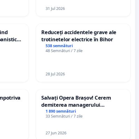
31 Jul 2026
vind
Reduceți accidentele grave ale
anistic
trotinetelor electrice în Bihor
veni
538 semnături
48 Semnături / 7 zile
28 Jul 2026
împotriva
Salvați Opera Brașov! Cerem
demiterea managerului
interimar, Petrean Lucian-Marius!
1 890 semnături
33 Semnături / 7 zile
27 Jun 2026