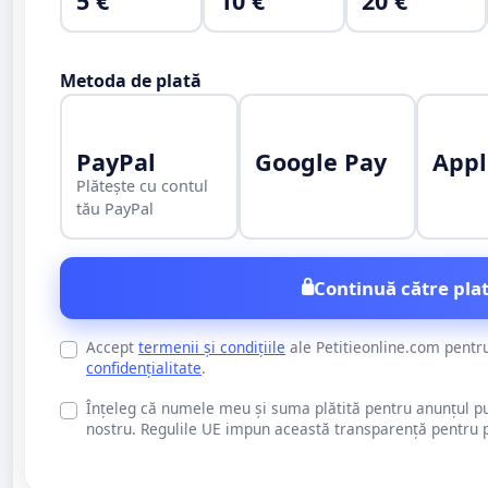
5 €
10 €
20 €
Metoda de plată
PayPal
Google Pay
Appl
Plătește cu contul
tău PayPal
Continuă către plat
Accept
termenii și condițiile
ale Petitieonline.com pentr
confidențialitate
.
Înțeleg că numele meu și suma plătită pentru anunțul publi
nostru. Regulile UE impun această transparență pentru pu