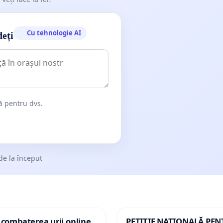
Cu tehnologie AI
deți
dă pentru dvs.
de la început
 combaterea urii online
PETIȚIE NAȚIONALĂ PE