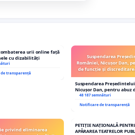
combaterea urii online față
Suspendarea Președi
ele cu dizabilități
României, Nicușor Dan, p
nături
de funcție și discreditare
e de transparență
Suspendarea Președintelui
Nicușor Dan, pentru abuz d
și discreditarea statului
48 187 semnături
Notificare de transparență
PETIȚIE NAȚIONALĂ PENTR
ție privind eliminarea
APĂRAREA TEATRELOR PUBL