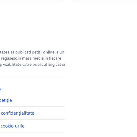
tatea să publicați petiții online la un
se regăsesc în mass media în fiecare
 vizibilitate către publicul larg cât și
e
petiție
 confidențialitate
 cookie-urile