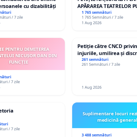
ersoanele cu dizabilități
APĂRAREA TEATRELOR P
DE REPERTORIU DIN RO
nături
1 765 semnături
ături / 7 zile
1 765 Semnături / 7 zile
6
1 Aug 2026
Petiție către CNCD privi
ȚIE PENTRU DEMITEREA
injuriile, umilirea și dis
NTELUI NICUȘOR DAN DIN
persoanelor cu dizabilită
261 semnături
FUNCȚIE
261 Semnături / 7 zile
către utilizatorul TikTok 
nături
uri / 7 zile
5
1 Aug 2026
etoria
Suplimentare locuri rez
medicină genera
turi
uri / 7 zile
3 488 semnături