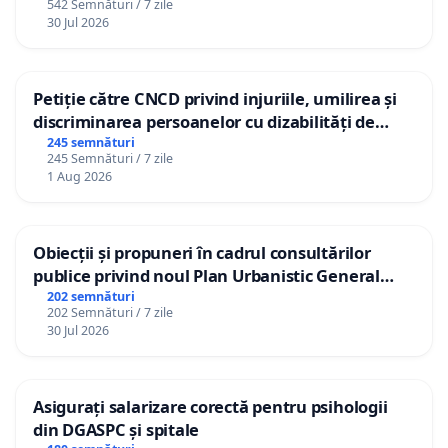
542 Semnături / 7 zile
30 Jul 2026
Petiție către CNCD privind injuriile, umilirea și
discriminarea persoanelor cu dizabilități de
către utilizatorul TikTok „Gorici”
245 semnături
245 Semnături / 7 zile
1 Aug 2026
Obiecții și propuneri în cadrul consultărilor
publice privind noul Plan Urbanistic General
(PUG) Ialoveni
202 semnături
202 Semnături / 7 zile
30 Jul 2026
Asigurați salarizare corectă pentru psihologii
din DGASPC și spitale