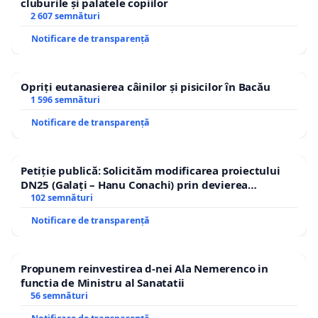
cluburile și palatele copiilor
2 607 semnături
Notificare de transparență
Opriți eutanasierea câinilor și pisicilor în Bacău
1 596 semnături
Notificare de transparență
Petiție publică: Solicităm modificarea proiectului
DN25 (Galați – Hanu Conachi) prin devierea
traseului în afara localităților!
102 semnături
Notificare de transparență
Propunem reinvestirea d-nei Ala Nemerenco in
functia de Ministru al Sanatatii
56 semnături