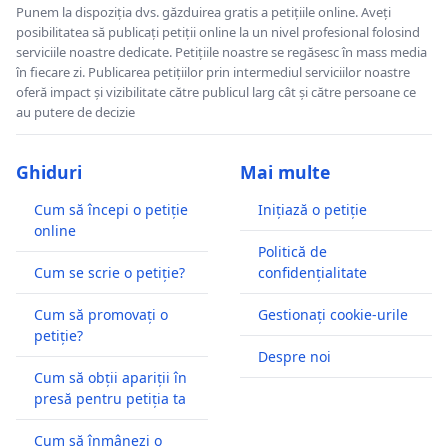
Punem la dispoziția dvs. găzduirea gratis a petițiile online. Aveți
posibilitatea să publicați petiții online la un nivel profesional folosind
serviciile noastre dedicate. Petițiile noastre se regăsesc în mass media
în fiecare zi. Publicarea petițiilor prin intermediul serviciilor noastre
oferă impact și vizibilitate către publicul larg cât și către persoane ce
au putere de decizie
Ghiduri
Mai multe
Cum să începi o petiție
Inițiază o petiție
online
Politică de
Cum se scrie o petiție?
confidențialitate
Cum să promovați o
Gestionați cookie-urile
petiție?
Despre noi
Cum să obții apariții în
presă pentru petiția ta
Cum să înmânezi o