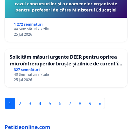
cazul concursurilor şi a examenelor organizate
pentru profesori de către Ministerul Educaţiei
1 272 semnături
44 Semnături / 7 zile
25 Jul 2026
Solicităm măsuri urgente DEER pentru oprirea
microîntreruperilor bruște și zilnice de curent în
Sâncraiu de Mureș și Nazna
327 semnături
40 Semnături / 7 zile
25 Jul 2026
1
2
3
4
5
6
7
8
9
»
Petitieonline.com