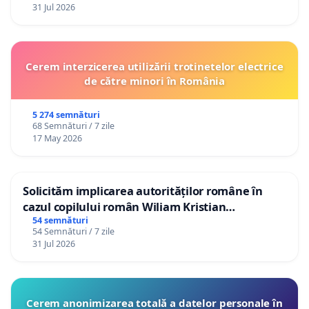
31 Jul 2026
Cerem interzicerea utilizării trotinetelor electrice
de către minori în România
5 274 semnături
68 Semnături / 7 zile
17 May 2026
Solicităm implicarea autorităților române în
cazul copilului român Wiliam Kristian
Gheorghe, aflat în plasament în Danemarca de
54 semnături
54 Semnături / 7 zile
12 ani
31 Jul 2026
Cerem anonimizarea totală a datelor personale în