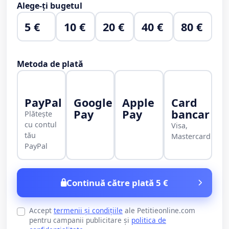
Alege-ți bugetul
5 €
10 €
20 €
40 €
80 €
Metoda de plată
PayPal
Google
Apple
Card
Pay
Pay
bancar
Plătește
cu contul
Visa,
tău
Mastercard
PayPal
Continuă către plată 5 €
Accept
termenii și condițiile
ale Petitieonline.com
pentru campanii publicitare și
politica de