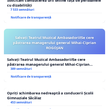
Solicităm combaterea urii online față de persoanele
cu dizabilități
7 533 semnături
Notificare de transparență
Salvați Teatrul Muzical Ambasadorii!Se cere
păstrarea managerului general Mihai-Ciprian
ROGOJAN
Salvați Teatrul Muzical Ambasadorii!Se cere
păstrarea managerului general Mihai-Ciprian
ROGOJAN
389 semnături
Notificare de transparență
Opriți schimbarea nedreaptă a conducerii Școlii
Gimnaziale Săcălaz
453 semnături