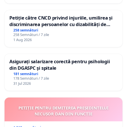
Petiție către CNCD privind injuriile, umilirea și
discriminarea persoanelor cu dizabilități de
către utilizatorul TikTok „Gorici”
258 semnături
258 Semnături / 7 zile
1 Aug 2026
Asigurați salarizare corectă pentru psihologii
din DGASPC și spitale
181 semnături
178 Semnături / 7 zile
31 Jul 2026
PETIȚIE PENTRU DEMITEREA PREȘEDINTELUI
NICUȘOR DAN DIN FUNCȚIE