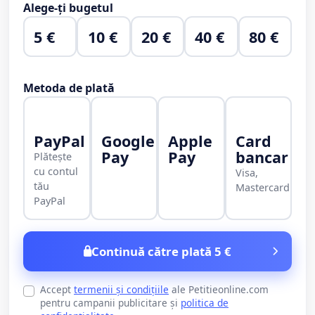
Alege-ți bugetul
5 €
10 €
20 €
40 €
80 €
Metoda de plată
PayPal
Google
Apple
Card
Pay
Pay
bancar
Plătește
cu contul
Visa,
tău
Mastercard
PayPal
Continuă către plată 5 €
Accept
termenii și condițiile
ale Petitieonline.com
pentru campanii publicitare și
politica de