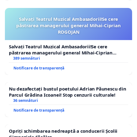
Salvați Teatrul Muzical Ambasadorii!Se cere
păstrarea managerului general Mihai-Ciprian
ROGOJAN
Salvați Teatrul Muzical Ambasadorii!Se cere
păstrarea managerului general Mihai-Ciprian
ROGOJAN
389 semnături
Notificare de transparență
Nu dezafectați bustul poetului Adrian Păunescu din
Parcul Grădina Icoanei! Stop cenzurii culturale!
36 semnături
Notificare de transparență
Opriți schimbarea nedreaptă a conducerii Școlii