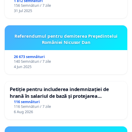
1 812 semnături
156 Semnături / 7 zile
31 Jul 2025
Referendumul pentru demiterea Preşedintelui
României Nicusor Dan
26 673 semnături
140 Semnături / 7 zile
4 Jun 2025
Petiție pentru includerea indemnizației de
hrană în salariul de bază și protejarea
gradațiilor de vechime pentru asistenții
116 semnături
116 Semnături / 7 zile
personali
6 Aug 2026