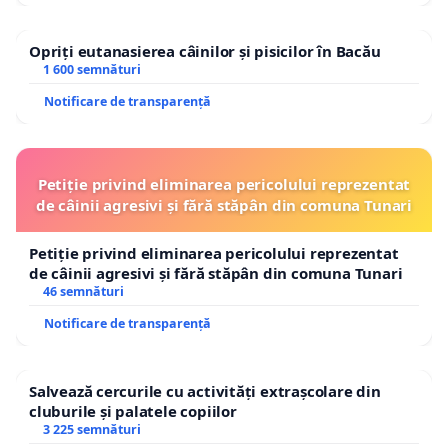
Opriți eutanasierea câinilor și pisicilor în Bacău
1 600 semnături
Notificare de transparență
Petiție privind eliminarea pericolului reprezentat
de câinii agresivi și fără stăpân din comuna Tunari
Petiție privind eliminarea pericolului reprezentat
de câinii agresivi și fără stăpân din comuna Tunari
46 semnături
Notificare de transparență
Salvează cercurile cu activități extrașcolare din
cluburile și palatele copiilor
3 225 semnături