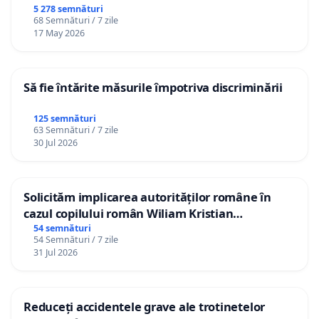
5 278 semnături
68 Semnături / 7 zile
17 May 2026
Să fie întărite măsurile împotriva discriminării
125 semnături
63 Semnături / 7 zile
30 Jul 2026
Solicităm implicarea autorităților române în
cazul copilului român Wiliam Kristian
Gheorghe, aflat în plasament în Danemarca de
54 semnături
54 Semnături / 7 zile
12 ani
31 Jul 2026
Reduceți accidentele grave ale trotinetelor