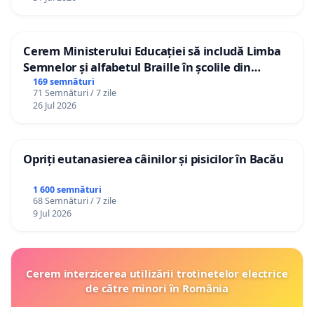
Cerem Ministerului Educației să includă Limba
Semnelor și alfabetul Braille în școlile din
Republica Moldova!
169 semnături
71 Semnături / 7 zile
26 Jul 2026
Opriți eutanasierea câinilor și pisicilor în Bacău
1 600 semnături
68 Semnături / 7 zile
9 Jul 2026
Cerem interzicerea utilizării trotinetelor electrice
de către minori în România