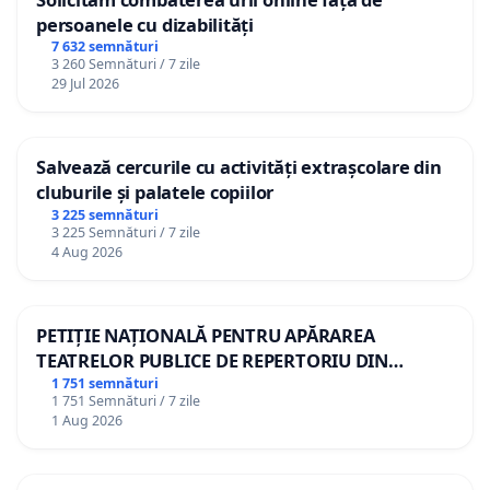
persoanele cu dizabilități
7 632 semnături
3 260 Semnături / 7 zile
29 Jul 2026
Salvează cercurile cu activități extrașcolare din
cluburile și palatele copiilor
3 225 semnături
3 225 Semnături / 7 zile
4 Aug 2026
PETIȚIE NAȚIONALĂ PENTRU APĂRAREA
TEATRELOR PUBLICE DE REPERTORIU DIN
ROMÂNIA
1 751 semnături
1 751 Semnături / 7 zile
1 Aug 2026