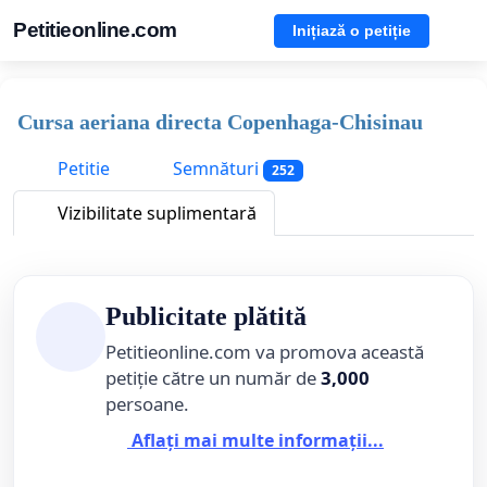
Petitieonline.com
Inițiază o petiție
Cursa aeriana directa Copenhaga-Chisinau
Petitie
Semnături
252
Vizibilitate suplimentară
Publicitate plătită
Petitieonline.com va promova această
petiție către un număr de
3,000
persoane.
Aflați mai multe informații...