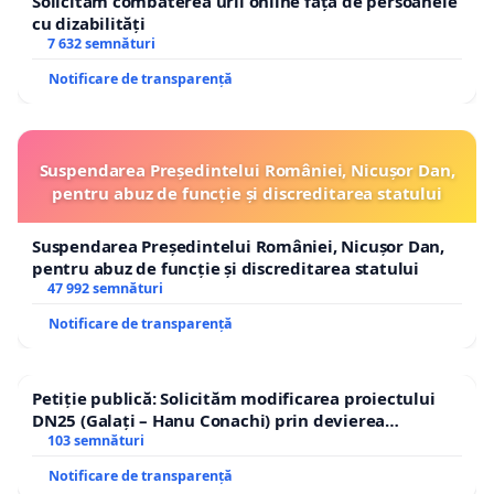
Solicităm combaterea urii online față de persoanele
cu dizabilități
7 632 semnături
Notificare de transparență
Suspendarea Președintelui României, Nicușor Dan,
pentru abuz de funcție și discreditarea statului
Suspendarea Președintelui României, Nicușor Dan,
pentru abuz de funcție și discreditarea statului
47 992 semnături
Notificare de transparență
Petiție publică: Solicităm modificarea proiectului
DN25 (Galați – Hanu Conachi) prin devierea
traseului în afara localităților!
103 semnături
Notificare de transparență