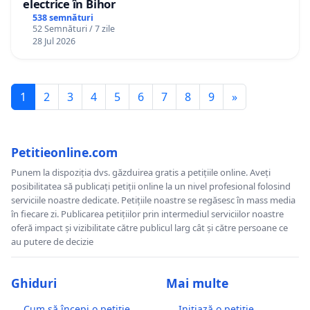
electrice în Bihor
538 semnături
52 Semnături / 7 zile
28 Jul 2026
1
2
3
4
5
6
7
8
9
»
Petitieonline.com
Punem la dispoziția dvs. găzduirea gratis a petițiile online. Aveți
posibilitatea să publicați petiții online la un nivel profesional folosind
serviciile noastre dedicate. Petițiile noastre se regăsesc în mass media
în fiecare zi. Publicarea petițiilor prin intermediul serviciilor noastre
oferă impact și vizibilitate către publicul larg cât și către persoane ce
au putere de decizie
Ghiduri
Mai multe
Cum să începi o petiție
Inițiază o petiție