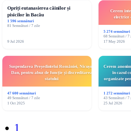
Opriți eutanasierea câinilor și
Cerem inter
pisicilor în Bacău
electrice
1 596 semnături
81 Semnături / 7 zile
5 274 semnături
68 Semnături / 7 
9 Jul 2026
17 May 2026
Suspendarea Președintelui României, Nicușor
Cerem anonimi
Dan, pentru abuz de funcție și discreditarea
în cazul 
statului
organizate pen
47 600 semnături
1 272 semnături
49 Semnături / 7 zile
43 Semnături / 7 
1 Oct 2025
25 Jul 2026
1