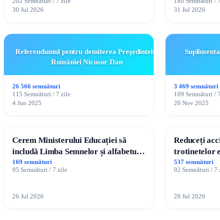
202 Semnături / 7 zile
180 Semnături / 7
Ialoveni
30 Jul 2026
31 Jul 2026
Referendumul pentru demiterea Preşedintelui
Suplimentar
României Nicusor Dan
26 566 semnături
3 469 semnături
115 Semnături / 7 zile
109 Semnături / 7
4 Jun 2025
20 Nov 2025
Cerem Ministerului Educației să
Reduceți acc
includă Limba Semnelor și alfabetul
trotinetelor 
Braille în școlile din Republica
169 semnături
537 semnături
95 Semnături / 7 zile
92 Semnături / 7 
Moldova!
26 Jul 2026
28 Jul 2026