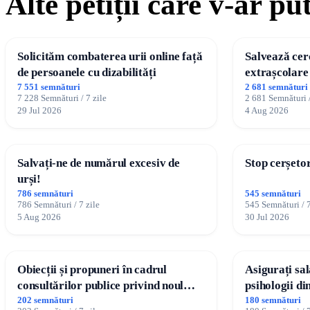
Alte petiții care v-ar pu
Solicităm combaterea urii online față
Salvează cerc
de persoanele cu dizabilități
extrașcolare 
copiilor
7 551 semnături
2 681 semnături
7 228 Semnături / 7 zile
2 681 Semnături /
29 Jul 2026
4 Aug 2026
Salvați-ne de numărul excesiv de
Stop cerșeto
urși!
786 semnături
545 semnături
786 Semnături / 7 zile
545 Semnături / 7
5 Aug 2026
30 Jul 2026
Obiecții și propuneri în cadrul
Asigurați sa
consultărilor publice privind noul
psihologii d
Plan Urbanistic General (PUG)
202 semnături
180 semnături