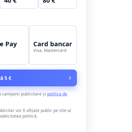
40 €
80 €
e Pay
Card bancar
Visa, Mastercard
ă 5 €
u campanii publicitare și
politica de
citar vor fi afișate public pe site-ul
blicitatea politică.