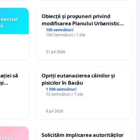
Obiecții și propuneri privind
idențiat
modificarea Planului Urbanistic
lă
General al orașului Ialoveni
100 semnături
100 Semnături / 7 zile
31 Jul 2026
ației să
Opriți eutanasierea câinilor și
și
pisicilor în Bacău
e din
1 598 semnături
73 Semnături / 7 zile
9 Jul 2026
Solicităm implicarea autorităților
TEREA