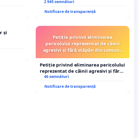
copiilor
2 945 semnături
Notificare de transparență
r și
Petiție privind eliminarea
pericolului reprezentat de câinii
agresivi și fără stăpân din comuna
Tunari
Petiție privind eliminarea pericolului
reprezentat de câinii agresivi și fără
stăpân din comuna Tunari
46 semnături
Notificare de transparență