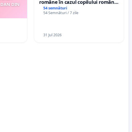
române în cazul copilului român
 DAN DIN
Wiliam Kristian Gheorghe, aflat în
54 semnături
54 Semnături / 7 zile
plasament în Danemarca de 12
ani
31 Jul 2026