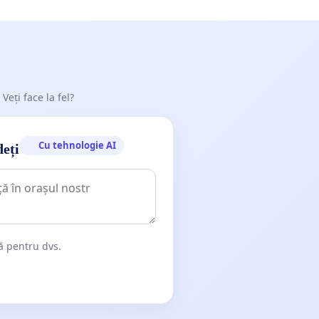
 Veți face la fel?
Cu tehnologie AI
deți
dă pentru dvs.