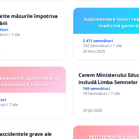
tărite măsurile împotriva
Suplimentare locuri rez
ării
medicină genera
turi
uri / 7 zile
3 471 semnături
102 Semnături / 7 zile
6
20 Nov 2025
Cerem Ministerului Educ
etrecerilor zgomotoase de
includă Limba Semnelor 
estaurantul 8 Infinity
alfabetul Braille în școlil
169 semnături
79 Semnături / 7 zile
Republica Moldova!
uri
ri / 7 zile
6
26 Jul 2026
accidentele grave ale
PETIȚIE PENTRU DEMI