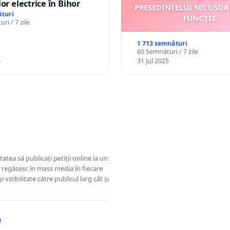
or electrice în Bihor
PREȘEDINTELUI NICUȘOR
turi
FUNCȚIE
ri / 7 zile
1 713 semnături
60 Semnături / 7 zile
6
31 Jul 2025
tatea să publicați petiții online la un
se regăsesc în mass media în fiecare
 vizibilitate către publicul larg cât și
e