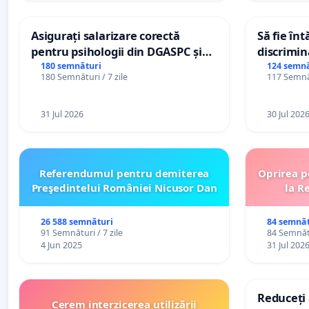
Asigurați salarizare corectă
Să fie în
pentru psihologii din DGASPC și
discrimin
spitale
180 semnături
124 semnă
180 Semnături / 7 zile
117 Semnăt
31 Jul 2026
30 Jul 202
Referendumul pentru demiterea
Oprirea p
Preşedintelui României Nicusor Dan
la R
26 588 semnături
84 semnăt
91 Semnături / 7 zile
84 Semnătu
4 Jun 2025
31 Jul 202
Reduceți 
Cerem interzicerea utilizării