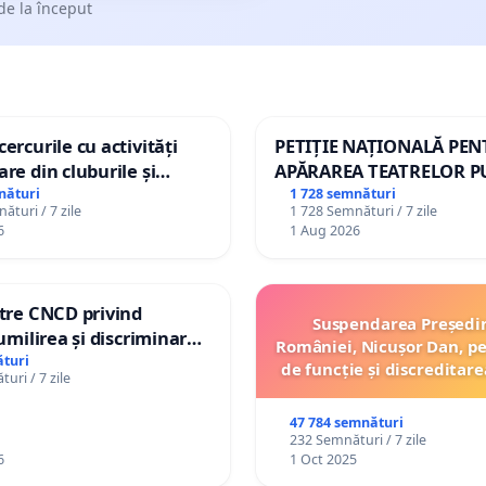
de la început
ercurile cu activități
PETIȚIE NAȚIONALĂ PE
are din cluburile și
APĂRAREA TEATRELOR P
opiilor
DE REPERTORIU DIN RO
nături
1 728 semnături
ături / 7 zile
1 728 Semnături / 7 zile
6
1 Aug 2026
ătre CNCD privind
Suspendarea Președi
 umilirea și discriminarea
României, Nicușor Dan, p
or cu dizabilități de
turi
de funcție și discreditare
uri / 7 zile
izatorul TikTok „Gorici”
47 784 semnături
232 Semnături / 7 zile
6
1 Oct 2025