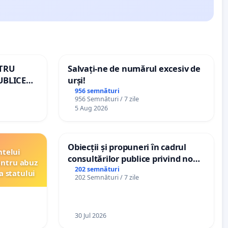
NTRU
Salvați-ne de numărul excesiv de
UBLICE
urși!
MÂNIA
956 semnături
956 Semnături / 7 zile
5 Aug 2026
Obiecții și propuneri în cadrul
ntelui
consultărilor publice privind noul
entru abuz
Plan Urbanistic General (PUG)
202 semnături
a statului
202 Semnături / 7 zile
Ialoveni
30 Jul 2026