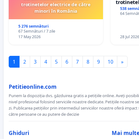
trotinetel
trotinetelor electrice de către
538 semnă
minori în România
64 Semnătu
5 276 semnături
67 Semnături / 7 zile
17 May 2026
28 Jul 202
1
2
3
4
5
6
7
8
9
10
»
Petitieonline.com
Punem la dispoziția dvs. găzduirea gratis a petițiile online. Aveți posibili
nivel profesional folosind serviciile noastre dedicate. Petițiile noastre 
zi. Publicarea petițiilor prin intermediul serviciilor noastre oferă impact și
către persoane ce au putere de decizie
Ghiduri
Mai mult