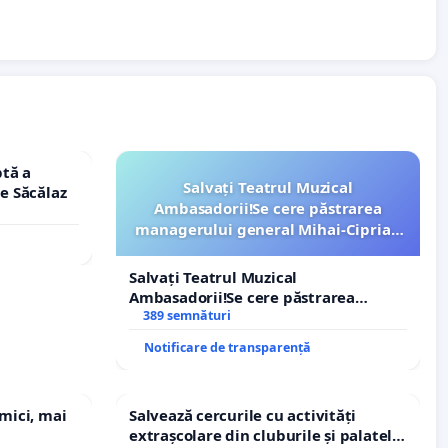
tă a
Salvați Teatrul Muzical
le Săcălaz
Ambasadorii!Se cere păstrarea
managerului general Mihai-Ciprian
ROGOJAN
Salvați Teatrul Muzical
Ambasadorii!Se cere păstrarea
managerului general Mihai-Ciprian
389 semnături
ROGOJAN
Notificare de transparență
 mici, mai
Salvează cercurile cu activități
extrașcolare din cluburile și palatele