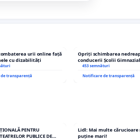
combaterea urii online față
Opriți schimbarea nedreap
ele cu dizabilități
conducerii Școlii Gimnazia
nături
453 semnături
e de transparență
Notificare de transparență
AȚIONALĂ PENTRU
Lidl: Mai multe cărucioare
TEATRELOR PUBLICE DE
puține mari!