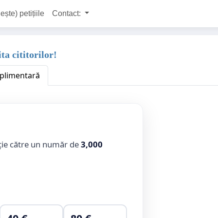
ește) petițiile
Contact:
ta cititorilor!
uplimentară
ție către un număr de
3,000