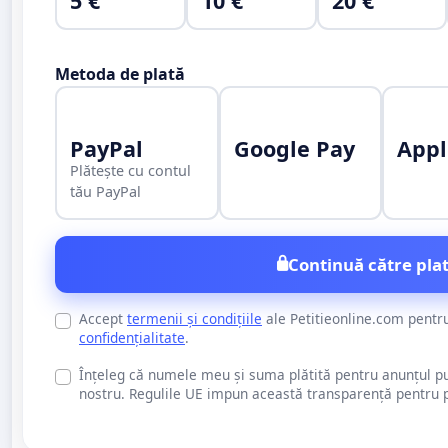
5 €
10 €
20 €
Metoda de plată
PayPal
Google Pay
Appl
Plătește cu contul
tău PayPal
Continuă către plat
Accept
termenii și condițiile
ale Petitieonline.com pentr
confidențialitate
.
Înțeleg că numele meu și suma plătită pentru anunțul publi
nostru. Regulile UE impun această transparență pentru pu