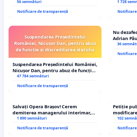
Sanatatii
56 semnături
REPERTOR
1 728 sem
Notificare de transparență
Notificar
Nu dezafec
Suspendarea Președintelui
Adrian Pău
României, Nicușor Dan, pentru abuz
Icoanei! St
36 semnăt
de funcție și discreditarea statului
Notificar
Suspendarea Președintelui României,
Nicușor Dan, pentru abuz de funcție
și discreditarea statului
47 784 semnături
Notificare de transparență
Salvați Opera Brașov! Cerem
Petiție pub
demiterea managerului interimar,
modificare
Petrean Lucian-Marius!
1 890 semnături
– Hanu Con
102 semnă
traseului î
Notificare de transparență
Notificar