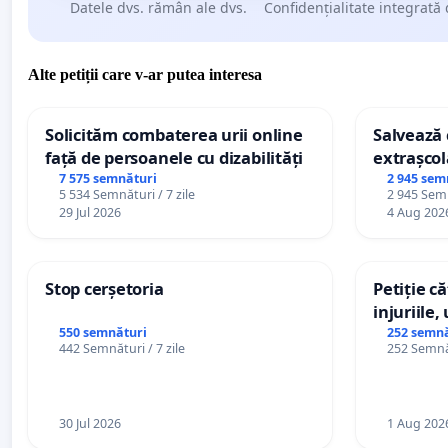
Datele dvs. rămân ale dvs.
Confidențialitate integrată 
Alte petiții care v-ar putea interesa
Solicităm combaterea urii online
Salvează c
față de persoanele cu dizabilități
extrașcol
palatele c
7 575 semnături
2 945 sem
5 534 Semnături / 7 zile
2 945 Semn
29 Jul 2026
4 Aug 202
Stop cerșetoria
Petiție c
injuriile,
persoanel
550 semnături
252 semnă
442 Semnături / 7 zile
252 Semnăt
către util
30 Jul 2026
1 Aug 202