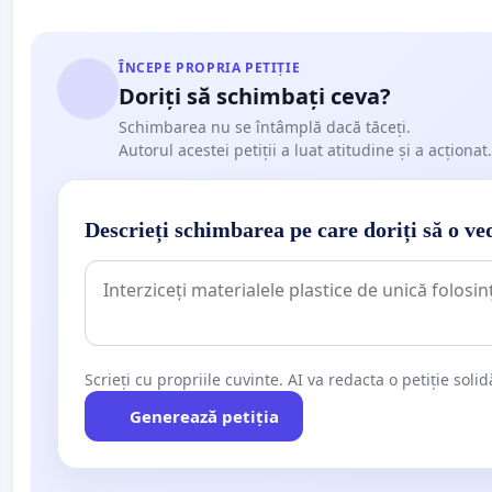
ÎNCEPE PROPRIA PETIȚIE
Doriți să schimbați ceva?
Schimbarea nu se întâmplă dacă tăceți.
Autorul acestei petiții a luat atitudine și a acționat.
Descrieți schimbarea pe care doriți să o ve
Scrieți cu propriile cuvinte. AI va redacta o petiție soli
Generează petiția