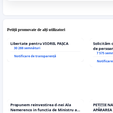
Petiții promovate de alți utilizatori
Libertate pentru VIOREL PAȘCA
Solicităm 
30 288 semnături
de persoan
7 575 sem
Notificare de transparență
Notificar
Propunem reinvestirea d-nei Ala
PETIȚIE N
Nemerenco in functia de Ministru al
APĂRAREA 