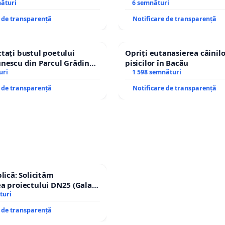
IU DIN ROMÂNIA
nături
6 semnături
e de transparență
Notificare de transparență
tați bustul poetului
Opriți eutanasierea câinilo
nescu din Parcul Grădina
pisicilor în Bacău
op cenzurii culturale!
uri
1 598 semnături
e de transparență
Notificare de transparență
lică: Solicităm
a proiectului DN25 (Galați
achi) prin devierea
turi
n afara localităților!
e de transparență