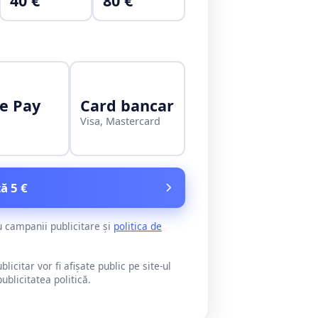
40 €
80 €
e Pay
Card bancar
Visa, Mastercard
ă 5 €
u campanii publicitare și
politica de
citar vor fi afișate public pe site-ul
blicitatea politică.