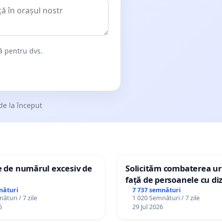
dă pentru dvs.
de la început
e de numărul excesiv de
Solicităm combaterea uri
față de persoanele cu diz
nături
7 737 semnături
ături / 7 zile
1 020 Semnături / 7 zile
6
29 Jul 2026