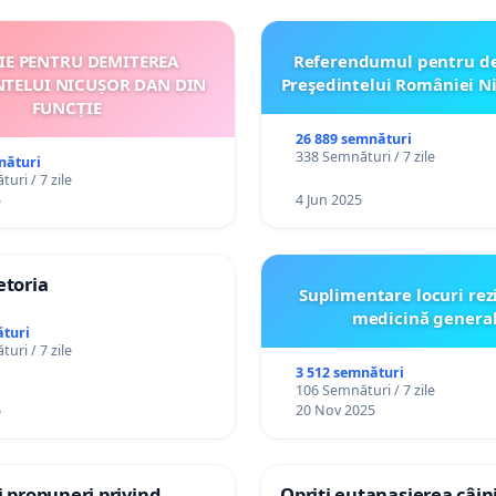
ȚIE PENTRU DEMITEREA
Referendumul pentru d
NTELUI NICUȘOR DAN DIN
Preşedintelui României N
FUNCȚIE
26 889 semnături
338 Semnături / 7 zile
nături
uri / 7 zile
5
4 Jun 2025
etoria
Suplimentare locuri rez
medicină genera
turi
uri / 7 zile
3 512 semnături
106 Semnături / 7 zile
6
20 Nov 2025
și propuneri privind
Opriți eutanasierea câini