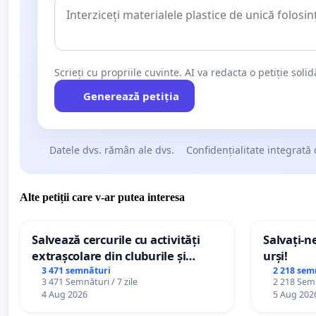
Scrieți cu propriile cuvinte. AI va redacta o petiție soli
Generează petiția
Datele dvs. rămân ale dvs.
Confidențialitate integrată 
Alte petiții care v-ar putea interesa
Salvează cercurile cu activități
Salvați-n
extrașcolare din cluburile și
urși!
palatele copiilor
3 471 semnături
2 218 sem
3 471 Semnături / 7 zile
2 218 Semn
4 Aug 2026
5 Aug 202