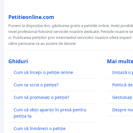
Petitieonline.com
Punem la dispoziția dvs. găzduirea gratis a petițiile online. Aveți posibili
nivel profesional folosind serviciile noastre dedicate. Petițiile noastre 
zi. Publicarea petițiilor prin intermediul serviciilor noastre oferă impact și
către persoane ce au putere de decizie
Ghiduri
Mai mult
Cum să începi o petiție online
Inițiază o 
Cum se scrie o petiție?
Politică de
Cum să promovați o petiție?
Gestionați
Cum să obții apariții în presă pentru
Despre no
petiția ta
Cum să înmânezi o petiție