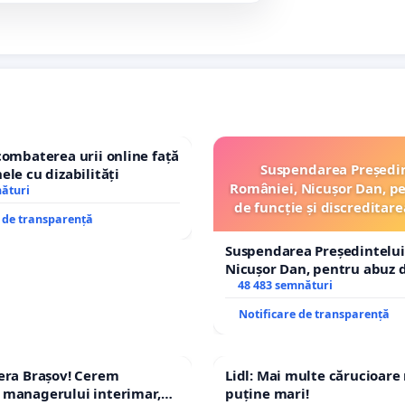
combaterea urii online față
Suspendarea Președi
ele cu dizabilități
României, Nicușor Dan, p
nături
de funcție și discreditare
e de transparență
Suspendarea Președintelui
Nicușor Dan, pentru abuz d
și discreditarea statului
48 483 semnături
Notificare de transparență
era Brașov! Cerem
Lidl: Mai multe cărucioare
 managerului interimar,
puține mari!