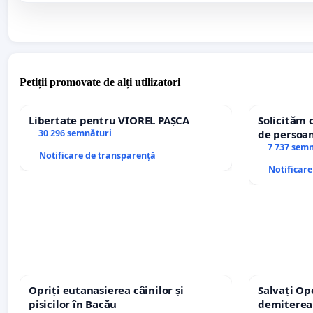
Petiții promovate de alți utilizatori
Libertate pentru VIOREL PAȘCA
Solicităm 
30 296 semnături
de persoan
7 737 sem
Notificare de transparență
Notificar
Opriți eutanasierea câinilor și
Salvați Op
pisicilor în Bacău
demiterea