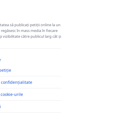
tatea să publicați petiții online la un
se regăsesc în mass media în fiecare
 vizibilitate către publicul larg cât și
e
petiție
 confidențialitate
 cookie-urile
i