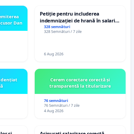
Petiție pentru includerea
emiterea
indemnizației de hrană în salariul
icusor Dan
de bază și protejarea gradațiilor
328 semnături
328 Semnături / 7 zile
de vechime pentru asistenții
personali
6 Aug 2026
idențiat
Cerem corectare corectă și
lă
transparentă la titularizare
76 semnături
76 Semnături / 7 zile
4 Aug 2026
lor și
Asigurați salarizare corectă