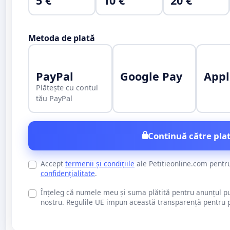
5 €
10 €
20 €
Metoda de plată
PayPal
Google Pay
Appl
Plătește cu contul
tău PayPal
Continuă către plat
Accept
termenii și condițiile
ale Petitieonline.com pentr
confidențialitate
.
Înțeleg că numele meu și suma plătită pentru anunțul publi
nostru. Regulile UE impun această transparență pentru pu