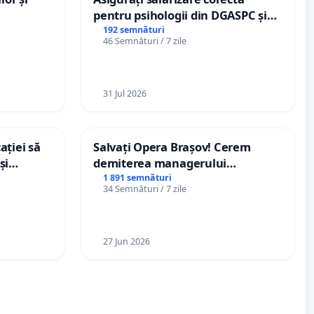
pentru psihologii din DGASPC și
spitale
192 semnături
46 Semnături / 7 zile
31 Jul 2026
ației să
Salvați Opera Brașov! Cerem
și
demiterea managerului
e din
interimar, Petrean Lucian-Marius!
1 891 semnături
34 Semnături / 7 zile
27 Jun 2026