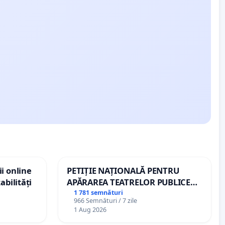
i online
PETIȚIE NAȚIONALĂ PENTRU
abilități
APĂRAREA TEATRELOR PUBLICE
DE REPERTORIU DIN ROMÂNIA
1 781 semnături
966 Semnături / 7 zile
1 Aug 2026