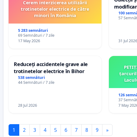
Cerem interzicerea utilizării
modificar
trotinetelor electrice de către
General a
100 semnă
minori în România
57 Semnătu
5 283 semnături
69 Semnături / 7 zile
17 May 2026
31 Jul 202
Reduceți accidentele grave ale
PETIȚ
trotinetelor electrice în Bihor
țarcuri
538 semnături
Lacul
44 Semnături / 7 zile
comun
126 semnă
37 Semnătu
28 Jul 2026
7 May 202
1
2
3
4
5
6
7
8
9
»