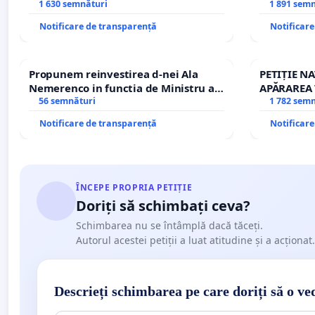
1 630 semnături
Petrean Lu
1 891 sem
Notificare de transparență
Notificar
Propunem reinvestirea d-nei Ala
PETIȚIE N
Nemerenco in functia de Ministru al
APĂRAREA 
Sanatatii
56 semnături
REPERTOR
1 782 sem
Notificare de transparență
Notificar
ÎNCEPE PROPRIA PETIȚIE
Doriți să schimbați ceva?
Schimbarea nu se întâmplă dacă tăceți.
Autorul acestei petiții a luat atitudine și a acționat.
Descrieți schimbarea pe care doriți să o ve