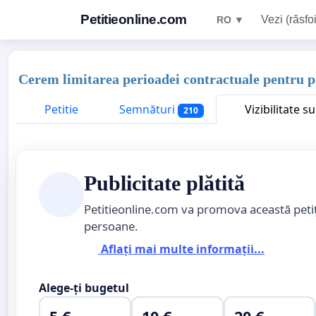
Petitieonline.com
Vezi (răsfoi
RO ▼
Cerem limitarea perioadei contractuale pentru par
Petitie
Semnături
Vizibilitate s
210
Publicitate plătită
Petitieonline.com va promova această peti
persoane.
Aflați mai multe informații...
Alege-ți bugetul