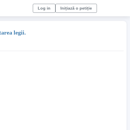
Log in
Inițiază o petiție
area legii.