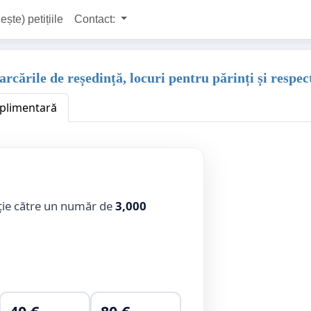
ește) petițiile
Contact:
cările de reședință, locuri pentru părinți și respect
uplimentară
ție către un număr de
3,000