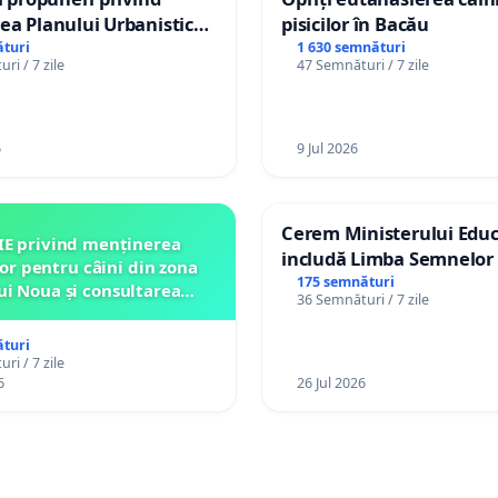
ea Planului Urbanistic
pisicilor în Bacău
l orașului Ialoveni
turi
1 630 semnături
ri / 7 zile
47 Semnături / 7 zile
6
9 Jul 2026
Cerem Ministerului Educ
IE privind menținerea
includă Limba Semnelor 
lor pentru câini din zona
alfabetul Braille în școlil
175 semnături
ui Noua și consultarea
36 Semnături / 7 zile
Republica Moldova!
ității înainte de orice
relocare
turi
ri / 7 zile
6
26 Jul 2026