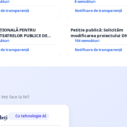
cian-Marius!
nături
8 semnături
e de transparență
Notificare de transparență
AȚIONALĂ PENTRU
Petiție publică: Solicităm
TEATRELOR PUBLICE DE
modificarea proiectului DN
IU DIN ROMÂNIA
nături
– Hanu Conachi) prin devi
104 semnături
traseului în afara localități
e de transparență
Notificare de transparență
 Veți face la fel?
Cu tehnologie AI
deți