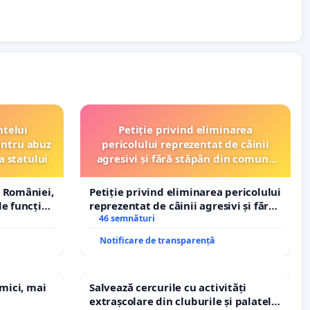
ntelui
Petiție privind eliminarea
entru abuz
pericolului reprezentat de câinii
a statului
agresivi și fără stăpân din comuna
Tunari
 României,
Petiție privind eliminarea pericolului
e funcție
reprezentat de câinii agresivi și fără
stăpân din comuna Tunari
46 semnături
Notificare de transparență
 mici, mai
Salvează cercurile cu activități
extrașcolare din cluburile și palatele