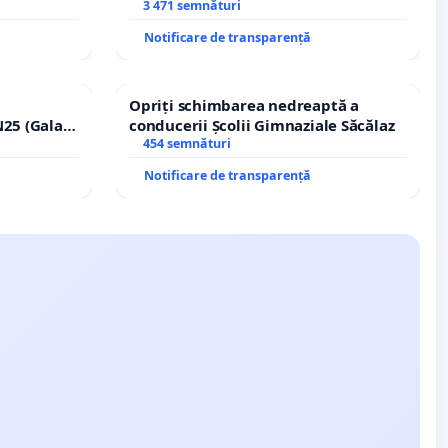
copiilor
3 471 semnături
Notificare de transparență
Opriți schimbarea nedreaptă a
25 (Galați
conducerii Școlii Gimnaziale Săcălaz
erea
454 semnături
lor!
Notificare de transparență