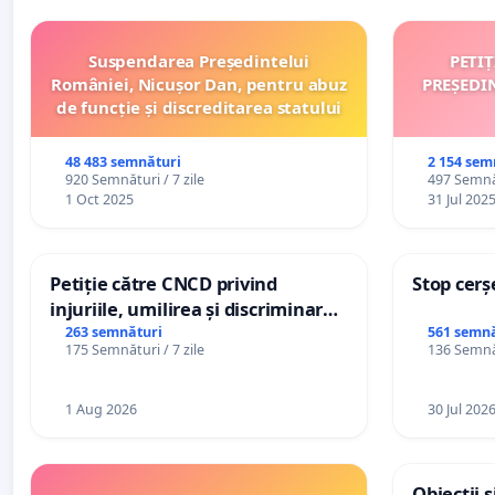
Suspendarea Președintelui
PETI
României, Nicușor Dan, pentru abuz
PREȘEDI
de funcție și discreditarea statului
48 483 semnături
2 154 sem
920 Semnături / 7 zile
497 Semnăt
1 Oct 2025
31 Jul 202
Petiție către CNCD privind
Stop cerș
injuriile, umilirea și discriminarea
persoanelor cu dizabilități de
263 semnături
561 semnă
175 Semnături / 7 zile
136 Semnăt
către utilizatorul TikTok „Gorici”
1 Aug 2026
30 Jul 202
Obiecții 