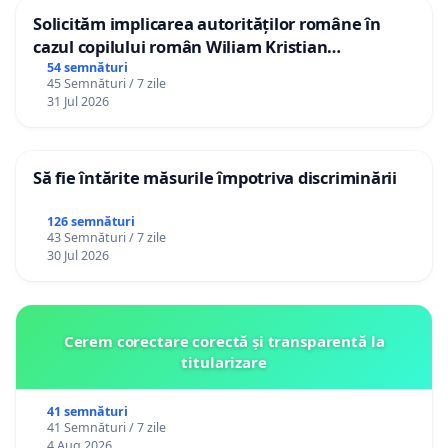
Solicităm implicarea autorităților române în
cazul copilului român Wiliam Kristian
Gheorghe, aflat în plasament în Danemarca de
54 semnături
45 Semnături / 7 zile
12 ani
31 Jul 2026
Să fie întărite măsurile împotriva discriminării
126 semnături
43 Semnături / 7 zile
30 Jul 2026
Cerem corectare corectă și transparentă la
titularizare
41 semnături
41 Semnături / 7 zile
4 Aug 2026