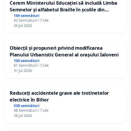
Cerem Ministerului Educației să includă Limba
Semnelor și alfabetul Braille în școlile din
Republica Moldova!
169 semnături
62 Semnături / 7 zile
26 Jul 2026
Obiecții și propuneri privind modificarea
Planului Urbanistic General al orașului Ialoveni
100 semnături
61 Semnături / 7 zile
31 Jul 2026
Reduceți accidentele grave ale trotinetelor
electrice în Bihor
538 semnături
48 Semnături / 7 zile
28 Jul 2026