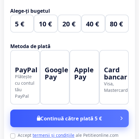
Alege-ți bugetul
5 €
10 €
20 €
40 €
80 €
Metoda de plată
PayPal
Google
Apple
Card
Pay
Pay
bancar
Plătește
cu contul
Visa,
tău
Mastercard
PayPal
Continuă către plată 5 €
Accept
termenii și condițiile
ale Petitieonline.com