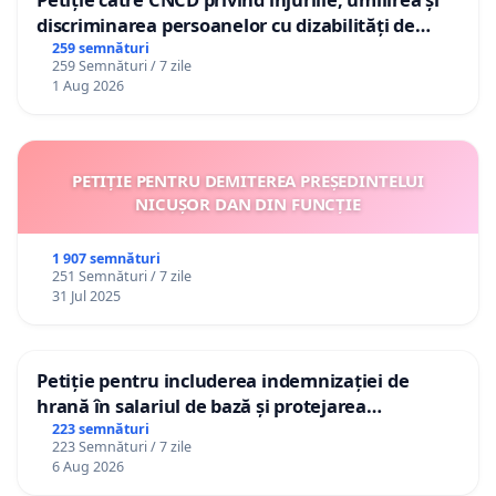
discriminarea persoanelor cu dizabilități de
către utilizatorul TikTok „Gorici”
259 semnături
259 Semnături / 7 zile
1 Aug 2026
PETIȚIE PENTRU DEMITEREA PREȘEDINTELUI
NICUȘOR DAN DIN FUNCȚIE
1 907 semnături
251 Semnături / 7 zile
31 Jul 2025
Petiție pentru includerea indemnizației de
hrană în salariul de bază și protejarea
gradațiilor de vechime pentru asistenții
223 semnături
223 Semnături / 7 zile
personali
6 Aug 2026