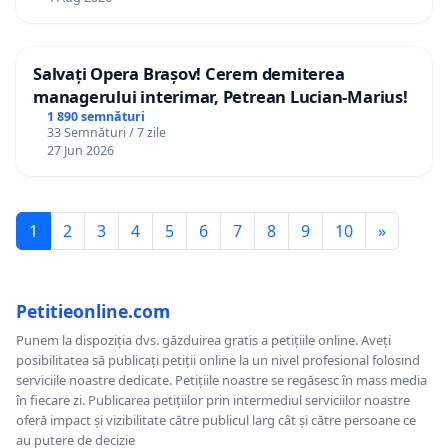
Salvați Opera Brașov! Cerem demiterea
managerului interimar, Petrean Lucian-Marius!
1 890 semnături
33 Semnături / 7 zile
27 Jun 2026
1
2
3
4
5
6
7
8
9
10
»
Petitieonline.com
Punem la dispoziția dvs. găzduirea gratis a petițiile online. Aveți
posibilitatea să publicați petiții online la un nivel profesional folosind
serviciile noastre dedicate. Petițiile noastre se regăsesc în mass media
în fiecare zi. Publicarea petițiilor prin intermediul serviciilor noastre
oferă impact și vizibilitate către publicul larg cât și către persoane ce
au putere de decizie