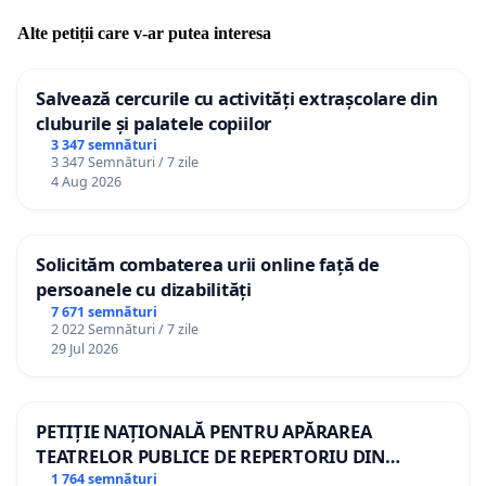
Alte petiții care v-ar putea interesa
Salvează cercurile cu activități extrașcolare din
cluburile și palatele copiilor
3 347 semnături
3 347 Semnături / 7 zile
4 Aug 2026
Solicităm combaterea urii online față de
persoanele cu dizabilități
7 671 semnături
2 022 Semnături / 7 zile
29 Jul 2026
PETIȚIE NAȚIONALĂ PENTRU APĂRAREA
TEATRELOR PUBLICE DE REPERTORIU DIN
ROMÂNIA
1 764 semnături