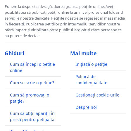
Punem la dispoziția dvs. găzduirea gratis a petițiile online. Aveți
posibilitatea să publicați petiții online la un nivel profesional folosind
serviciile noastre dedicate. Petițiile noastre se regăsesc în mass media
în fiecare zi. Publicarea petițiilor prin intermediul serviciilor noastre
oferă impact și vizibilitate către publicul larg cât și către persoane ce
au putere de decizie
Ghiduri
Mai multe
Cum să începi o petiție
Inițiază o petiție
online
Politică de
Cum se scrie o petiție?
confidențialitate
Cum să promovați o
Gestionați cookie-urile
petiție?
Despre noi
Cum să obții apariții în
presă pentru petiția ta