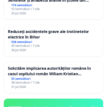
Semnelor și alfabetul Braille în școlile din
Republica Moldova!
174 semnături
53 Semnături / 7 zile
26 Jul 2026
Reduceți accidentele grave ale trotinetelor
electrice în Bihor
538 semnături
45 Semnături / 7 zile
28 Jul 2026
Solicităm implicarea autorităților române în
cazul copilului român Wiliam Kristian
Gheorghe, aflat în plasament în Danemarca de
55 semnături
38 Semnături / 7 zile
12 ani
31 Jul 2026