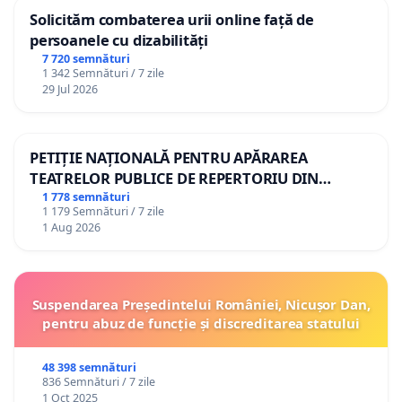
Solicităm combaterea urii online față de
persoanele cu dizabilități
7 720 semnături
1 342 Semnături / 7 zile
29 Jul 2026
PETIȚIE NAȚIONALĂ PENTRU APĂRAREA
TEATRELOR PUBLICE DE REPERTORIU DIN
ROMÂNIA
1 778 semnături
1 179 Semnături / 7 zile
1 Aug 2026
Suspendarea Președintelui României, Nicușor Dan,
pentru abuz de funcție și discreditarea statului
48 398 semnături
836 Semnături / 7 zile
1 Oct 2025