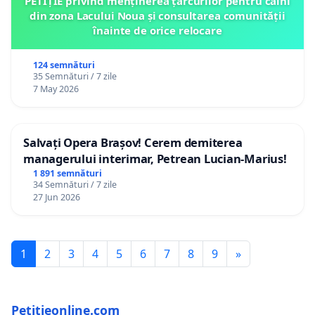
PETIȚIE privind menținerea țarcurilor pentru câini
din zona Lacului Noua și consultarea comunității
înainte de orice relocare
124 semnături
35 Semnături / 7 zile
7 May 2026
Salvați Opera Brașov! Cerem demiterea
managerului interimar, Petrean Lucian-Marius!
1 891 semnături
34 Semnături / 7 zile
27 Jun 2026
1
2
3
4
5
6
7
8
9
»
Petitieonline.com