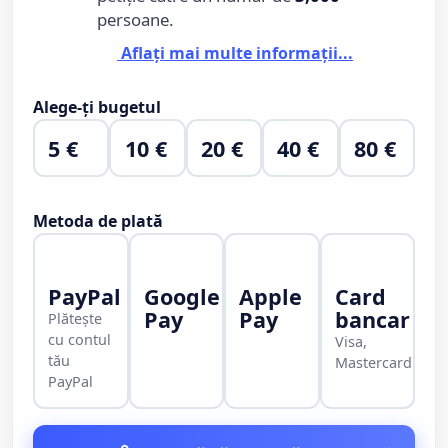
persoane.
Aflați mai multe informații...
Alege-ți bugetul
5 €
10 €
20 €
40 €
80 €
Metoda de plată
PayPal
Google
Apple
Card
Pay
Pay
bancar
Plătește
cu contul
Visa,
tău
Mastercard
PayPal