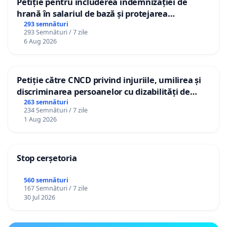
Petiție pentru includerea indemnizației de
hrană în salariul de bază și protejarea
gradațiilor de vechime pentru asistenții
293 semnături
293 Semnături / 7 zile
personali
6 Aug 2026
Petiție către CNCD privind injuriile, umilirea și
discriminarea persoanelor cu dizabilități de
către utilizatorul TikTok „Gorici”
263 semnături
234 Semnături / 7 zile
1 Aug 2026
Stop cerșetoria
560 semnături
167 Semnături / 7 zile
30 Jul 2026