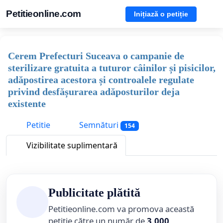
Petitieonline.com
Inițiază o petiție
Cerem Prefecturi Suceava o campanie de
sterilizare gratuita a tuturor câinilor și pisicilor,
adăpostirea acestora și controalele regulate
privind desfășurarea adăposturilor deja
existente
Petitie
Semnături
154
Vizibilitate suplimentară
Publicitate plătită
Petitieonline.com va promova această
petiție către un număr de
3,000