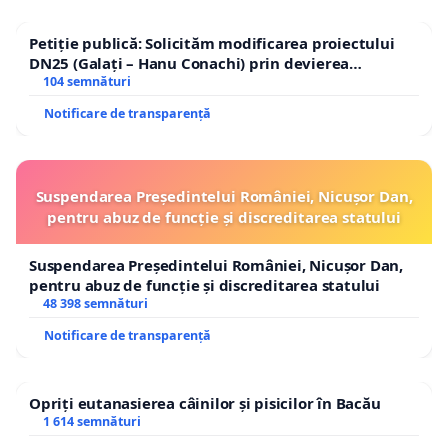
Petiție publică: Solicităm modificarea proiectului
DN25 (Galați – Hanu Conachi) prin devierea
traseului în afara localităților!
104 semnături
Notificare de transparență
Suspendarea Președintelui României, Nicușor Dan,
pentru abuz de funcție și discreditarea statului
Suspendarea Președintelui României, Nicușor Dan,
pentru abuz de funcție și discreditarea statului
48 398 semnături
Notificare de transparență
Opriți eutanasierea câinilor și pisicilor în Bacău
1 614 semnături